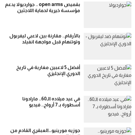
بقميص open arms .. جوارديولا يدعم
مؤسسة خيرية لحماية اللاجئين
بالأرقام.. مقارنة بين لاعبي ليفربول
وتوتنهام قبل مواجهة انفيلد
أفضل 5 لاعبين مغاربة في تاريخ
الدوري الإنجليزي
في عيد ميلاده الـ60.. مارادونا
أسطورة بـ 7 أرواح.. فيديو
جوزيه مورينيو…العبقري القادم من