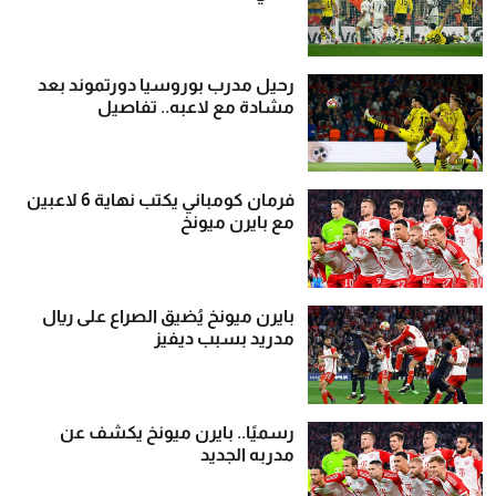
رحيل مدرب بوروسيا دورتموند بعد
مشادة مع لاعبه.. تفاصيل
فرمان كومباني يكتب نهاية 6 لاعبين
مع بايرن ميونخ
بايرن ميونخ يُضيق الصراع على ريال
مدريد بسبب ديفيز
رسميًا.. بايرن ميونخ يكشف عن
مدربه الجديد