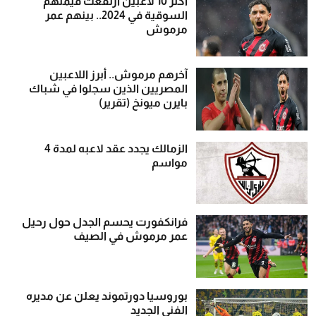
أكثر 10 لاعبين ارتفعت قيمتهم
السوقية في 2024.. بينهم عمر
مرموش
آخرهم مرموش.. أبرز اللاعبين
المصريين الذين سجلوا في شباك
بايرن ميونخ (تقرير)
الزمالك يجدد عقد لاعبه لمدة 4
مواسم
فرانكفورت يحسم الجدل حول رحيل
عمر مرموش في الصيف
بوروسيا دورتموند يعلن عن مديره
الفني الجديد