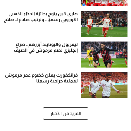
هاري كين يتوج بجائزة الحذاء الذهبي
الأوروبي رسميًا.. وترتيب صادم لـ صلاح
ليفربول واليونايتد أبرزهم.. صراع
إنجليزي لضم مرموش في الصيف
فرانكفورت يعلن خضوع عمر مرموش
لعملية جراحية رسميًا
المزيد من الأخبار