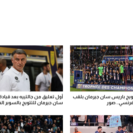
ويج باريس سان جيرمان بلقب
أول تعليق من جالتييه بعد قياد
فرنسي.. صور
سان جيرمان للتتويج بالسوبر ا