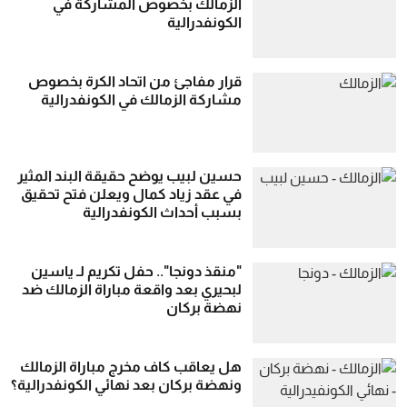
الزمالك بخصوص المشاركة في
الكونفدرالية
قرار مفاجئ من اتحاد الكرة بخصوص
مشاركة الزمالك في الكونفدرالية
حسين لبيب يوضح حقيقة البند المثير
في عقد زياد كمال ويعلن فتح تحقيق
بسبب أحداث الكونفدرالية
"منقذ دونجا".. حفل تكريم لـ ياسين
لبحيري بعد واقعة مباراة الزمالك ضد
نهضة بركان
هل يعاقب كاف مخرج مباراة الزمالك
ونهضة بركان بعد نهائي الكونفدرالية؟