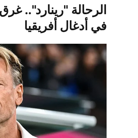
الرحالة "رينارد".. غر
في أدغال أفريقيا