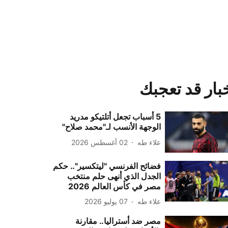
بار قد تعجبك
5 أسباب تجعل أتلتيكو مدريد
الوجهة الأنسب لـ"محمد صلاح"
علاء طه
02 أغسطس 2026
فضائح الفرنسي "ليتكسير".. حكم
الجدل الذي أنهى حلم منتخب
مصر في كأس العالم 2026
علاء طه
07 يوليو 2026
مصر ضد أستراليا.. مقارنة