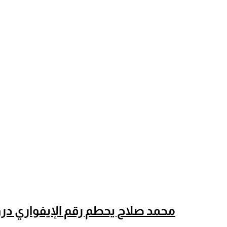
محمد صلاح يحطم رقم الإيفواري درو