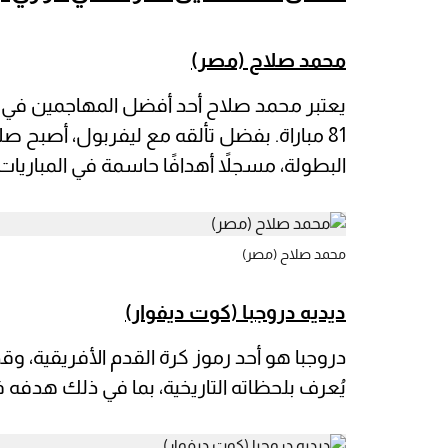
محمد صلاح (مصر)
81 مباراة. بفضل تألقه مع ليفربول، أصبح
البطولة، مسجلاً أهدافًا حاسمة في المباريات
محمد صلاح (مصر)
ديديه دروجبا (كوت ديفوار)
يُعرف بلحظاته التاريخية، بما في ذلك هدفه في نهائي 2012 الذي قاد تشيلسي 