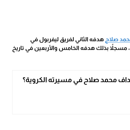
مد صلاح
هدفه الثاني لفريق ليفربول في
هت بفوزهم 2-0 على بولونيا، مسجلاً بذلك هدفه الخامس والأربعين في تاريخ
داف محمد صلاح في مسيرته الكروية؟