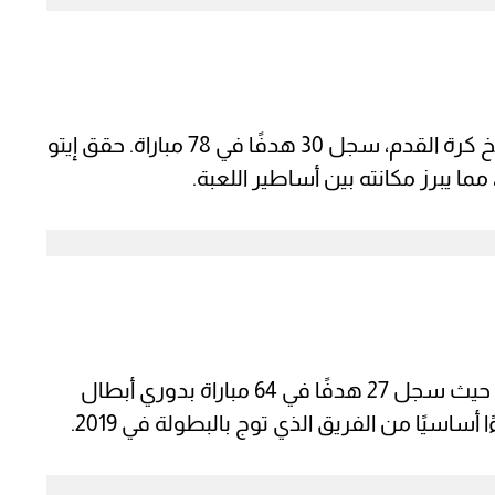
إيتو، الذي يُعتبر أحد أعظم المهاجمين في تاريخ كرة القدم، سجل 30 هدفًا في 78 مباراة. حقق إيتو
ما يبرز مكانته بين أساطير اللعبة.
ساديو ماني حقق نجاحات كبيرة مع ليفربول، حيث سجل 27 هدفًا في 64 مباراة بدوري أبطال
أساسيًا من الفريق الذي توج بالبطولة في 2019.