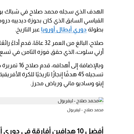
الهدف الذي سجله محمد صلاح في شباك بولو
القياسي السابق الذي كان بحوزة ديدييه دروجب
بطولة
دوري أبطال أوروبا
عبر التاريخ.
صلاح، البالغ من العمر 32 عا
أرني سلوت، الذي حقق فوزه الثامن في تسع م
وبالإضافة إل
تسجيله 45 هدفًا إنجازًا تاريخيًا للك
إيتو وساديو ماني ورياض محرز.
محمد صلاح - ليفربول
أفضل 10 هدافين أفارقة في دوري أبطال أوروبا