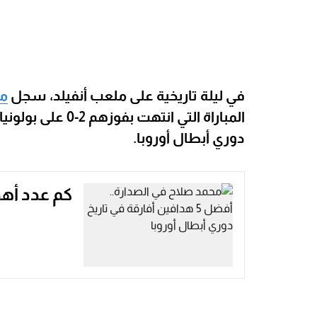
في ليلة تاريخية على ملعب أنفيلد، سجل
مح
المباراة التي انت
دوري أبطال أوروبا.
كم عدد أه