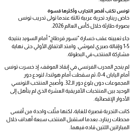
تونس تكتب أقصر التجارب وأكثرها قسوة
خاض رينارد تجربة عربية ثالثة عندما تولى تدريب تونس
بصورة طارئة خلال كأس العالم 2026.
جاء تعيينه عقب خسارة "نسور قرطاج" أمام السويد بنتيجة
5-1 وإقالة صبري لموشي. وامتد الاتفاق الأولي حتى نهاية
مشاركة المنتخب في البطولة.
لم ينجح المدرب الفرنسي في إنقاذ الموقف، إذ خسرت تونس
أمام اليابان 4-0، ثم سقطت أمام هولندا، لتودع دور
المجموعات دون بلوغ دور الـ32. وأصبح المنتخب التونسي
الوحيد بين المنتخبات الأفريقية العشرة الذي لم يتأهل إلى
الأدوار الإقصائية.
كانت التجربة قصيرة للغاية، لكنها مثّلت واحدة من أقسى
محطات رينارد، بعدما استقبل المنتخب سبعة أهداف خلال
المباراتين اللتين قاده فيهما.