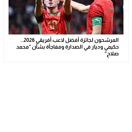
المرشحون لجائزة أفضل لاعب أفريقي 2026..
حكيمي ودياز في الصدارة ومفاجأة بشأن "محمد
صلاح"