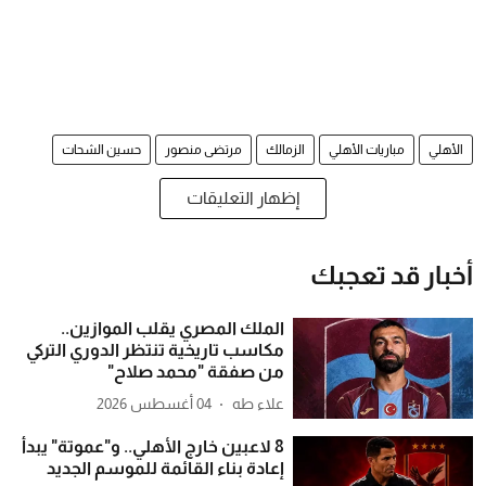
الأهلي
مباريات الأهلي
الزمالك
مرتضى منصور
حسين الشحات
إظهار التعليقات
أخبار قد تعجبك
الملك المصري يقلب الموازين..
مكاسب تاريخية تنتظر الدوري التركي
من صفقة "محمد صلاح"
علاء طه
04 أغسطس 2026
8 لاعبين خارج الأهلي.. و"عموتة" يبدأ
إعادة بناء القائمة للموسم الجديد