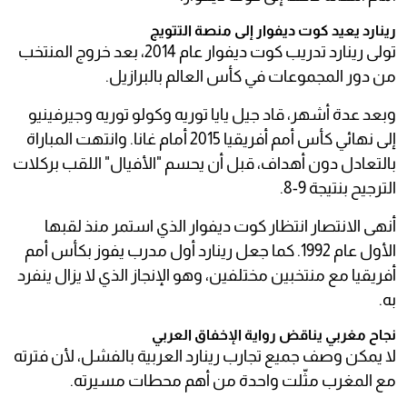
رينارد يعيد كوت ديفوار إلى منصة التتويج
تولى رينارد تدريب كوت ديفوار عام 2014، بعد خروج المنتخب
من دور المجموعات في كأس العالم بالبرازيل.
وبعد عدة أشهر، قاد جيل يايا توريه وكولو توريه وجيرفينيو
إلى نهائي كأس أمم أفريقيا 2015 أمام غانا. وانتهت المباراة
بالتعادل دون أهداف، قبل أن يحسم "الأفيال" اللقب بركلات
الترجيح بنتيجة 9-8.
أنهى الانتصار انتظار كوت ديفوار الذي استمر منذ لقبها
الأول عام 1992. كما جعل رينارد أول مدرب يفوز بكأس أمم
أفريقيا مع منتخبين مختلفين، وهو الإنجاز الذي لا يزال ينفرد
به.
نجاح مغربي يناقض رواية الإخفاق العربي
لا يمكن وصف جميع تجارب رينارد العربية بالفشل، لأن فترته
مع المغرب مثّلت واحدة من أهم محطات مسيرته.