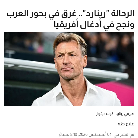
الرحالة "رينارد".. غرق في بحور العرب
ونجح في أدغال أفريقيا
هيرفي رينارد - كوت ديفوار
علاء طه
تم النشر في
:
04 أغسطس 2026, 8:10 مساءً