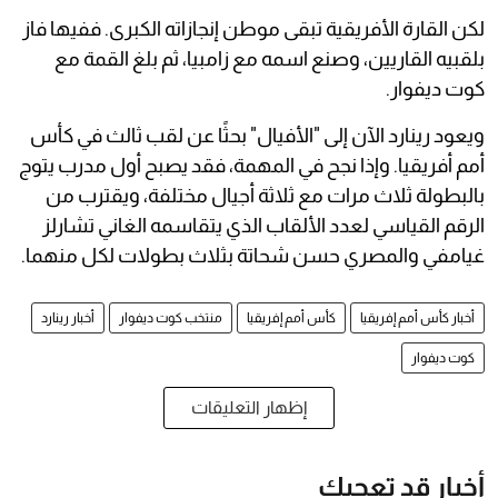
لكن القارة الأفريقية تبقى موطن إنجازاته الكبرى. ففيها فاز
بلقبيه القاريين، وصنع اسمه مع زامبيا، ثم بلغ القمة مع
كوت ديفوار.
ويعود رينارد الآن إلى "الأفيال" بحثًا عن لقب ثالث في كأس
أمم أفريقيا. وإذا نجح في المهمة، فقد يصبح أول مدرب يتوج
بالبطولة ثلاث مرات مع ثلاثة أجيال مختلفة، ويقترب من
الرقم القياسي لعدد الألقاب الذي يتقاسمه الغاني تشارلز
غيامفي والمصري حسن شحاتة بثلاث بطولات لكل منهما.
أخبار كأس أمم إفريقيا
كأس أمم إفريقيا
منتخب كوت ديفوار
أخبار رينارد
كوت ديفوار
إظهار التعليقات
أخبار قد تعجبك