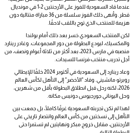
عندما قاد السعودية للفوز على الأرجنتين 2-1 في مونديال
قطر. وأنهى ذلك الفوز سلسلة من 36 مباراة متتالية دون
هزيمة للمنتخب الذي توج باللقب لاحقًا.
لكن المنتخب السعودي خسر بعد ذلك أمام بولندا
والمكسيك، ليودع البطولة من دور المجموعات. وغادر رينارد
منصبه في مارس 2023، بعد أكثر من ثلاثة أعوام ونصف، من
أجل تدريب منتخب فرنسا للسيدات.
وعاد رينارد إلى السعودية في أكتوبر 2024 خلفًا للإيطالي
روبرتو مانشيني. وقاد "الأخضر" إلى التأهل لكأس العالم
2026، لكنه رحل قبل انطلاق البطولة بأقل من شهرين،
وحل اليوناني جورجيوس دونيس مكانه.
لهذا لم تكن تجربته السعودية غرقًا كاملًا، بل جمعت بين
التأهل إلى نسختين من كأس العالم وانتصار تاريخي على
الأرجنتين، مقابل خروج مبكر ونهايتين لم تستمرا حتى
البطولة التالية.