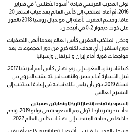
تولى المدرب الفرنسي قيادة "أسود الأطلس" في فبراير
2016، ثم أعاد المنتخب إلى كأس العالم بعد غياب استمر 20
عامًا. وحسم المغرب تأهله إلى مونديال روسيا 2018 بالفوز
على كوت ديفوار 2-0 في أبيدجان.
ودخل المنتخب المغربي كأس العالم بعدما أنهى التصفيات
دون استقبال أي هدف. لكنه خرج من دور المجموعات بعد
مواجهات قوية أمام إيران والبرتغال وإسبانيا.
كما قاد رينارد المغرب إلى ربع نهائي كأس أمم أفريقيا 2017،
قبل الخسارة أمام مصر. وانتهت تجربته عقب الخروج من
نسخة 2019، دون أن يلغي ذلك نجاحه في إعادة المنتخب إلى
المسرح العالمي.
السعودية تمنحه انتصارًا تاريخيًا ونهايتين صعبتين
بدأت تجربة رينارد الأولى مع السعودية في يوليو 2019، ونجح
خلالها في قيادة المنتخب إلى نهائيات كأس العالم 2022.
وسجل المدرب الفرنسي أشهر انتصاراته بعيدًا عن أفريقيا،