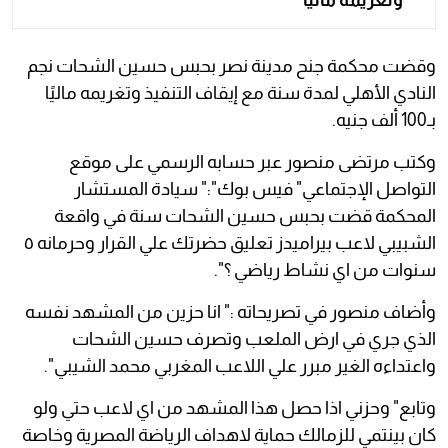
وقضت محكمة جنح مدينة نصر بحبس حسين الشحات نجم
النادي الأهلي لمدة سنة مع إيقاف التنفيذ وتغريمه ماليًا
بـ100 ألف جنيه.
وكتب مرتضى منصور عبر حسابه الرسمي على موقع
التواصل الإجتماعي" فيس بوك":" سيادة المستشار
المحكمة قضت بحبس حسين الشحات سنة في واقعة
الشبيبي لاعب بيراميدز تعليق حضرتك علي القرار وحرمانه ٥
سنوات من اي نشاط رياضي ؟".
وأضاف منصور في تصريحاته :" انا حزين من المشهد نفسه
الذي جري في ارض الملعب وتصرف حسين الشحات
واعتداءه الغير مبرر علي اللاعب المغربي محمد الشيبي".
وتابع" وحزني اذا حصل هذا المشهد من اي لاعب حتي ولو
كان بينتمي للزمالك حماية لاهداف الرياضة المصرية وخاصة