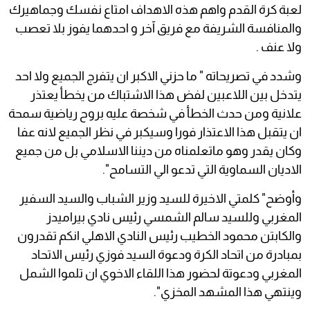
لعبة كرة القدم واهم هذه الاهداف امتاع نفسك وجماهيرك
والمنافسة الشريفة مع فريق آخر و احدهما يفوز بلا تعصب
ولا عنف .
وشدد في تصريحاته " ما حزني الاكبر ان يتفرج الجميع ولا احد
يتدخل بين اللاعبين لفض هذا الاشتباك من يخطأ يعتذر
علانية ومن حدث الخطأ في شخصة عليه بروح رياضية سمحة
ان يتقبل هذا الاعتذار فورا وسيكبر في نظر الجميع لانه عفا
وكان يقدر وهو ماتعلمناه من ديننا الاسلامي بل من جميع
الاديان السماوية التي تدعو الي التسامح".
وأوضح" كلمتي الاخيرة للسيد وزير الشباب والسيد السفير
المغربي وللسيد سالم الشمسي رئيس نادي بيراميدز
والكابتن محمود الخطيب رئيس النادي الاهلي انكم تقدرون
بمبادرة من اتحاد الكرة ودعوة السيد فوزي رئيس الاتحاد
المغربي ودعوتة لحضور هذا اللقاء الاخوي ان تلموا الشمل
وينتهي هذا المشهد المخزي".