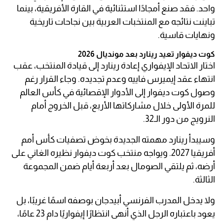
واحد. فقد صنع أمجادًا استثنائية في القارة الأفريقية، بينما
تباينت نتائجه مع المنتخبات العربية بين نجاحات تاريخية
ونهايات قاسية.
كوت ديفوار تعيد رينارد بعد مونديال 2026
اختار الاتحاد الإيفواري إعادة رينارد إلى قيادة المنتخب، عقب
انتهاء عقد إيميرس فاييه وعدم تجديده. وجاء القرار رغم
وصول كوت ديفوار إلى الأدوار الإقصائية في كأس العالم
للمرة الأولى خلال مشاركاتها الأربع، قبل الخروج أمام
النرويج من دور الـ32.
وسيبدأ رينارد مهمته الجديدة بخوض تصفيات كأس أمم
أفريقيا 2027. ويواجه منتخب كوت ديفوار نظيره الغاني على
أرضه، ثم يلتقي الصومال بعد أربعة أيام ضمن المجموعة
الثالثة.
ولا يدخل المدرب الفرنسي أبيدجان بوصفه اسمًا غريبًا، بل
يعود باعتباره الرجل الذي أنهى انتظارًا إيفواريًا دام 23 عامًا،