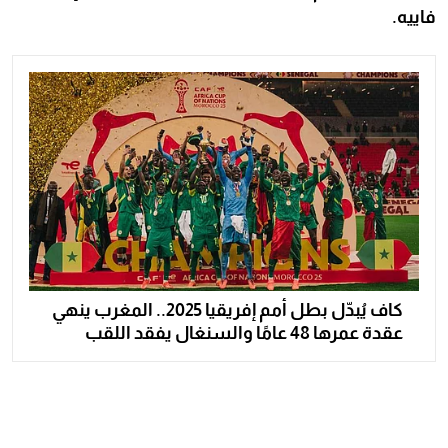
فاييه.
كاف يُبدّل بطل أمم إفريقيا 2025.. المغرب ينهي
عقدة عمرها 48 عامًا والسنغال يفقد اللقب