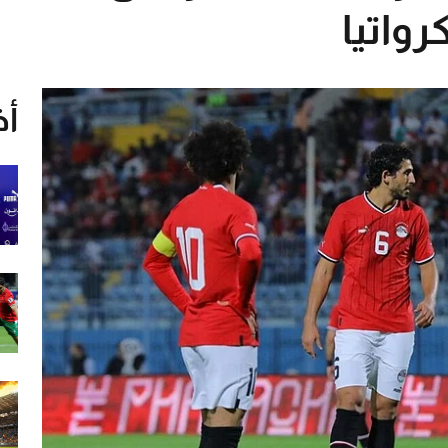
واتيا
أخ