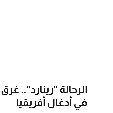
الرحالة "رينارد".. غر
في أدغال أفريقيا