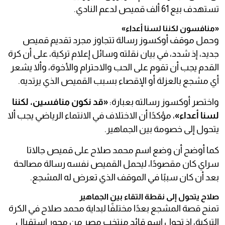
تستهدف بيع 61 ألف قميص لدعم النادي.
«منافسون لكننا لسنا أعداء»
وحمل موقف أوكسوز رسالة تتجاوز مجرد تقديم قميص
جديد، إذ شدد، في بيان نقلته وسائل إعلام تركية، على أن كرة
القدم يجب أن تقوم على الحب والاحترام والأخوة، وألا يشعر
أي مشجع بالعزلة أو الإقصاء بسبب القميص الذي يرتديه.
واختصر أوكسوز رسالته بعبارة:
«قد نكون منافسين، لكننا
لسنا أعداء»
، مؤكدًا أن الاختلاف في الانتماء الرياضي يجب ألا
يتحول إلى خصومة بين الجماهير.
كما أوضح أن وضع اسم محمد صلاح على قميص جالاتا
سراي كان مقصودًا، ليحمل القميص نفسه رسالة مصالحة
بعد أن كان سببًا في الموقف الذي تعرض له المشجع.
صلاح يتحول إلى نقطة التقاء بين الجماهير
تمنح قصة المشجع بعدًا مختلفًا لبداية محمد صلاح في الكرة
التركية، إذ تحول اسم قائد منتخب مصر من محور استقبال