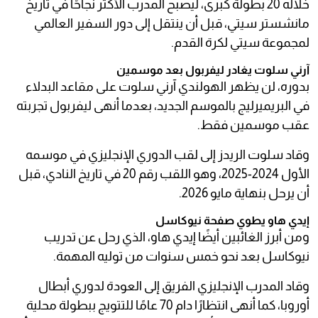
خلاله 20 بطولة كبرى، ليصبح المدرب الأكثر نجاحًا في تاريخ
مانشستر سيتي، قبل أن ينتقل إلى دور السفير العالمي
لمجموعة سيتي لكرة القدم.
آرني سلوت يغادر ليفربول بعد موسمين
بدوره، لن يظهر الهولندي آرني سلوت على مقاعد البدلاء
في البريميرليج بالموسم الجديد، بعدما أنهى ليفربول تجربته
عقب موسمين فقط.
وقاد سلوت الريدز إلى لقب الدوري الإنجليزي في موسمه
الأول 2024-2025، وهو اللقب رقم 20 في تاريخ النادي، قبل
أن يرحل بنهاية مايو 2026.
إيدي هاو يطوي صفحة نيوكاسل
ومن أبرز الغائبين أيضًا إيدي هاو، الذي رحل عن تدريب
نيوكاسل بعد نحو خمس سنوات من توليه المهمة.
وقاد المدرب الإنجليزي الفريق إلى العودة لدوري أبطال
أوروبا، كما أنهى انتظارًا دام 70 عامًا للتتويج ببطولة محلية