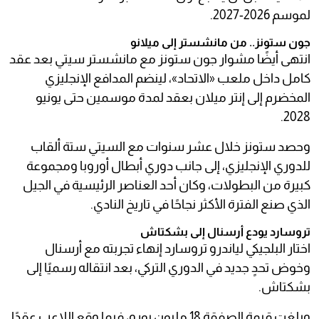
لموسم 2026-2027.
جون ستونز.. من مانشستر إلى ميلانو
انتهى أيضًا مشوار جون ستونز مع مانشستر سيتي بعد عقد
كامل داخل ملعب «الاتحاد»، لينضم المدافع الإنجليزي
المخضرم إلى إنتر ميلان بعقد لمدة موسمين حتى يونيو
2028.
وحصد ستونز خلال عشر سنوات مع السيتي ستة ألقاب
للدوري الإنجليزي، إلى جانب دوري أبطال أوروبا ومجموعة
كبيرة من البطولات، وكان أحد العناصر الرئيسية في الجيل
الذي صنع الفترة الأكثر نجاحًا في تاريخ النادي.
تروسارد يودع أرسنال إلى بشكتاش
اختار البلجيكي لياندرو تروسارد إنهاء تجربته مع أرسنال
وخوض تحدٍ جديد في الدوري التركي، بعد انتقاله رسميًا إلى
بشكتاش.
وبلغت قيمة الصفقة 18 مليون يورو، فيما وقع اللاعب عقدًا