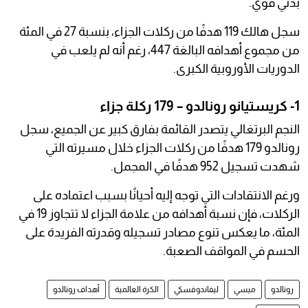
بدني قوي.
سجل هالك 119 هدفًا من ركلات الجزاء، بنسبة 27 في المئة
من مجموع أهدافه البالغة 447، رغم أنه لم يلعب في
الدوريات الأوروبية الكبرى.
1- كريستيانو رونالدو – 179 ركلة جزاء
النجم البرتغالي يتصدر القائمة بفارق كبير عن الجميع، سجل
رونالدو 179 هدفًا من ركلات الجزاء خلال مسيرته التي
شهدت تسجيل 952 هدفًا في المجمل.
ورغم الانتقادات التي توجه إليه أحيانًا بسبب اعتماده على
الركلات، فإن نسبة أهدافه من علامة الجزاء لا تتجاوز 19 في
المئة، ما يعكس تنوع مصادر تسجيله وقدرته الفريدة على
الحسم في المواقف الصعبة.
رونالدو
ميسي
ليفاندوفسكي
الكرة العالمية
أهداف رونالدو