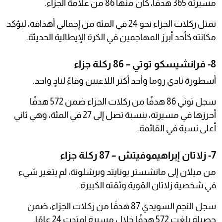
مسيرته 365 هدفًا، كان منها 86 من علامة الجزاء.
تمثل ركلات الجزاء نحو 24 في المئة من إجمالي أهدافه، ليؤكد
مكانته كأحد أبرز المهاجمين في الكرة الإيطالية الحديثة.
8- فرانشيسكو توتي – 86 ركلة جزاء
أسطورة نادي روما وأحد أكثر اللاعبين وفاءً لنادٍ واحد.
سجل توتي 86 هدفًا من ركلات الجزاء ضمن 572 هدفًا
أحرزها في مسيرته، بنسبة تصل إلى 27 في المئة، وهي ثاني
أعلى نسبة في القائمة.
7- زلاتان إبراهيموفيتش – 87 ركلة جزاء
من ميلان إلى مانشستر يونايتد وبرشلونة، لم يتغير شيء
في شخصية زلاتان القوية وثقته الكبيرة.
سجل النجم السويدي 87 هدفًا من ركلات الجزاء، ضمن
حصيلة بلغت 572 هدفًا خلال مسيرة امتدت 24 عامًا.