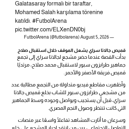
Galatasaray formalı bir taraftar,
Mohamed Salah karşılama törenine
katıldı.
#FutbolArena
pic.twitter.com/ELXenDN0bj
August 5, 2026
— FutbolArena (@futbolarena)
قميص جالاتا سراي يشعل الموقف خلال استقبال صلاح
بدأت القصة عندما حضر مشجع لجالاتا سراي إلى تجمع
جماهير طرابزون سبور لاستقبال محمد صلاح، مرتديًا
قميص فريقه الأصفر والأحمر.
وأظهرت مقاطع فيديو متداولة من التجمع مطالبة عدد
من مشجعي طرابزون سبور للشاب بخلع قميص جالاتا
سراي، قبل أن يستجيب ويواصل وجوده وسط الجماهير
التي كانت تنتظر وصول النجم المصري.
وسرعان ما أثارت المشاهد تفاعلًا واسعًا عبر منصات
التواصل الاجتماعي، بين من انتقد إجبار المشجع على خلع