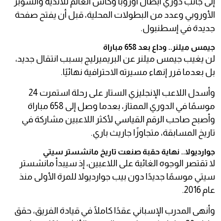
إلى جانب دوري أبطال أوروبا وكأس العالم للأندية والسوبر
الأوروبي وعدد من البطولات المحلية، قبل أن يفتح صفحة
جديدة في إسطنبول.
جيمس ميلنر.. وداع بعد 658 مباراة
لن يغيب جيمس ميلنر عن البريميرليج بسبب انتقال جديد،
بل بعدما قرر إنهاء مسيرته الاحترافية نهائيًا.
وأسدل اللاعب الإنجليزي الستار على رحلة استمرت 24
موسمًا في الدوري الممتاز، بعدما وصل إلى 658 مباراة
وأصبح صاحب الرقم القياسي لأكثر اللاعبين مشاركة في
تاريخ المسابقة، متجاوزًا جاريث باري.
جوارديولا.. نهاية حقبة صنعت تاريخ مانشستر سيتي
لا تقتصر الوجوه الغائبة على اللاعبين، إذ سيبدأ مانشستر
سيتي موسمًا جديدًا دون بيب جوارديولا للمرة الأولى منذ
عام 2016.
وأنهى المدرب الإسباني عقدًا كاملًا في قيادة الفريق، حقق