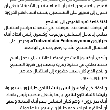
قميص ناديه، ومن اعتبر أن المنافسة بين الأندية لا ينبغي أن
تتحول إلى تضييق على المشجعين بسبب انتماءاتهم الكروية.
لفتة خاصة تعيد القميص إلى المشجع
لم تتوقف القصة عند الموقف الذي شهدته مراسم استقبال
صلاح، إذ تدخل إسماعيل تورغوت أوكسوز، رئيس
اتحاد أبناء
طرابزون «Trabzonlular Federasyonu»
، وحرص على
استقبال المشجع الشاب وتعويضه عن الواقعة.
وأهدى أوكسوز المشجع قميصًا لجالاتا سراي يحمل اسم
محمد صلاح، في خطوة رمزية جمعت بين هوية المشجع
والنجم الذي كان سبب حضوره إلى استقبال جماهير
طرابزون سبور.
وللدقة، فإن أوكسوز
ليس رئيسًا لنادي طرابزون سبور ولا
رئيسًا لاتحاد تابع للنادي
، وإنما يشغل منصب رئيس «اتحاد
أبناء طرابزون»، وهو كيان اجتماعي يضم أبناء المدينة وسبق
أن أطلق مبادرات لدعم طرابزون سبور، بينها حملة