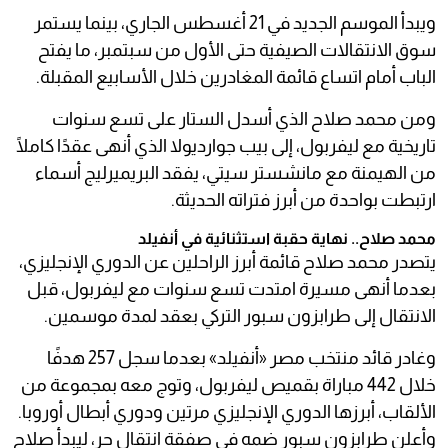
ويبدأ الموسم الجديد في 21 أغسطس الجاري، بينما يستمر
سوق الانتقالات الصيفية حتى الأول من سبتمبر، ما يفتح
الباب أمام اتساع قائمة المغادرين خلال الأسابيع المقبلة.
ومن محمد صلاح الذي أسدل الستار على تسع سنوات
تاريخية مع ليفربول، إلى بيب جوارديولا الذي أنهى عقدًا كاملًا
من الهيمنة مع مانشستر سيتي، يفقد البريميرليج أسماء
ارتبطت بواحدة من أبرز فتراته الحديثة.
محمد صلاح.. نهاية حقبة استثنائية في أنفيلد
يتصدر محمد صلاح قائمة أبرز الراحلين عن الدوري الإنجليزي،
بعدما أنهى مسيرة امتدت تسع سنوات مع ليفربول، قبل
الانتقال إلى طرابزون سبور التركي بعقد لمدة موسمين.
وغادر قائد منتخب مصر «أنفيلد» بعدما سجل 257 هدفًا
خلال 442 مباراة بقميص ليفربول، وتوج معه بمجموعة من
الألقاب، أبرزها الدوري الإنجليزي مرتين ودوري أبطال أوروبا.
وأعلن طرابزون سبور ضمه في صفقة انتقال حر، ليبدأ صلاح