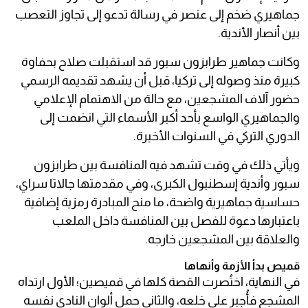
جماهيري ضخم إلى عنصر في رسالة تدعو إلى تجاوز التعصب
بين أنصار الأندية.
وكانت جماهير طرابزون سبور قد استقبلت صلاح بحفاوة
كبيرة منذ وصوله إلى تركيا، قبل أن يشهد تقديمه الرسمي
حضور آلاف المشجعين، مع حالة من الاهتمام الإعلامي
والجماهيري الواسع بأحد أكبر الأسماء التي انضمت إلى
الدوري التركي في السنوات الأخيرة.
ويأتي ذلك في وقت تشهد فيه المنافسة بين طرابزون
سبور وأندية إسطنبول الكبرى، وفي مقدمتها جالاتا سراي،
حساسية جماهيرية واضحة، ما منح المبادرة رمزية إضافية
باعتبارها دعوة للفصل بين المنافسة داخل الملعب
والعلاقة بين المشجعين خارجه.
قميص بدأ الأزمة وأنهاها
في النهاية، اختُصرت القصة كلها في قميصين؛ الأول ارتداه
المشجع فأُجبر على خلعه، والثاني حمل ألوان النادي نفسه