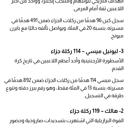
الهداف التاريخي لتوتنهام ومنتخب إنجلترا، وواحد من أكثر
اللاعبين ثقة أمام المرمى.
سجل كين 96 هدفًا من ركلات الجزاء ضمن 491 هدفًا في
مسيرته، بنسبة 20 في المئة، ويواصل تألقه حاليًا مع بايرن
ميونخ.
3- ليونيل ميسي – 114 ركلة جزاء
الأسطورة الأرجنتينية وأحد أعظم اللاعبين في تاريخ كرة
القدم.
سجل ميسي 114 هدفًا من ركلات الجزاء ضمن 892 هدفًا في
مسيرته، بنسبة 13 في المئة فقط، وهو رقم يبرز دقته وتنوع
طرقه في التسجيل.
2- هالك – 119 ركلة جزاء
القوة البرازيلية التي اشتهرت بتسديدات صاروخية وحضور