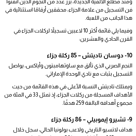
ومنذ مطلع الألفية الجديدة، برز عدد من النجوم الذين أتقنوا
فن التسجيل من علامة الجزاء، محققين أرقامًا استثنائية في
هذا الجانب من اللعبة.
وفيما يلي قائمة أكثر 10 لاعبين تسجيلاً لركلات الجزاء في
القرن الحادي والعشرين:
10- دوسان تاديتش – 85 ركلة جزاء
النجم الصربي الذي تألق مع ساوثهامبتون وأياكس، يواصل
التسجيل بثبات مع نادي الوحدة الإماراتي.
ويمتلك تاديتش النسبة الأعلى في هذه القائمة من حيث
الأهداف المسجلة من ركلات الجزاء، إذ تمثل 33 في المئة من
مجموع أهدافه البالغة 259 هدفًا.
9- تشيرو إيموبيلي – 86 ركلة جزاء
هداف لاتسيو التاريخي ولاعب بولونيا الحالي، سجل خلال