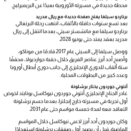
محطة جديدة في مسيرته الأوروبية بعيدًا عن البريميرليج.
برناردو سيلفا يفتح صفحة جديدة مع ريال مدريد
بعد تسع سنوات حافلة بالألقاب، انتهت رحلة البرتغالي
برناردو سيلفا مع مانشستر سيتي، بعدما انتقل إلى ريال
مدريد بعقد يمتد حتى يونيو 2028.
ووصل سيلفا إلى السيتي عام 2017 قادمًا من موناكو،
وأصبح أحد أبرز عناصر الفريق خلال حقبة جوارديولا، محققًا
ستة ألقاب للدوري الإنجليزي إلى جانب دوري أبطال أوروبا
وعدد كبير من البطولات المحلية.
أنتوني جوردون يختار برشلونة
غادر الجناح الإنجليزي أنتوني جوردون نيوكاسل يونايتد لخوض
أول تجربة في مسيرته خارج إنجلترا، بعدما حسم برشلونة
التعاقد معه لمدة خمسة مواسم حتى عام 2031.
وكان جوردون أحد أبرز لاعبي نيوكاسل خلال المواسم
الماضية، قبل أن يصبح أول صفقات برشلونة استعدادًا