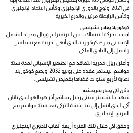
وخاض كوناتي 183 مباراة بقميص ليفربول منذ انتقاله إليه
في 2021، وتوج بالدوري الإنجليزي وكأس الاتحاد الإنجليزي
وكأس الرابطة مرتين والدرع الخيرية.
كوكوريلا يغادر تشيلسي
امتدت حركة الانتقالات بين البريميرليج وريال مدريد لتشمل
الإسباني مارك كوكوريلا، الذي أنهى تجربته مع تشيلسي
وانتقل إلى النادي الملكي.
وأعلن ريال مدريد التعاقد مع الظهير الإسباني لمدة ستة
مواسم، ليستمر عقده حتى يونيو 2032، ويضع كوكوريلا
نهاية لأربع سنوات قضاها بقميص تشيلسي.
ناثان آكي يختار فنربخشة
شهد مانشستر سيتي رحيل مدافع آخر هو الهولندي ناثان
آكي، الذي انتقل إلى فنربخشة التركي بعد ستة مواسم مع
الفريق الإنجليزي.
وحقق آكي خلال تلك الفترة أربعة ألقاب للدوري الإنجليزي،