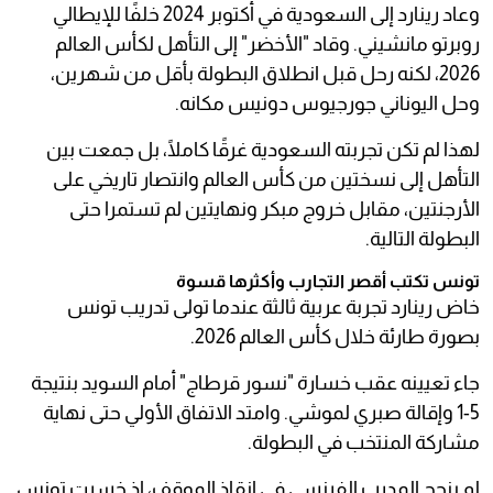
وعاد رينارد إلى السعودية في أكتوبر 2024 خلفًا للإيطالي
روبرتو مانشيني. وقاد "الأخضر" إلى التأهل لكأس العالم
2026، لكنه رحل قبل انطلاق البطولة بأقل من شهرين،
وحل اليوناني جورجيوس دونيس مكانه.
لهذا لم تكن تجربته السعودية غرقًا كاملًا، بل جمعت بين
التأهل إلى نسختين من كأس العالم وانتصار تاريخي على
الأرجنتين، مقابل خروج مبكر ونهايتين لم تستمرا حتى
البطولة التالية.
تونس تكتب أقصر التجارب وأكثرها قسوة
خاض رينارد تجربة عربية ثالثة عندما تولى تدريب تونس
بصورة طارئة خلال كأس العالم 2026.
جاء تعيينه عقب خسارة "نسور قرطاج" أمام السويد بنتيجة
5-1 وإقالة صبري لموشي. وامتد الاتفاق الأولي حتى نهاية
مشاركة المنتخب في البطولة.
لم ينجح المدرب الفرنسي في إنقاذ الموقف، إذ خسرت تونس