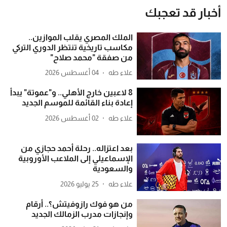
أخبار قد تعجبك
الملك المصري يقلب الموازين..
مكاسب تاريخية تنتظر الدوري التركي
من صفقة "محمد صلاح"
علاء طه
04 أغسطس 2026
8 لاعبين خارج الأهلي.. و"عموتة" يبدأ
إعادة بناء القائمة للموسم الجديد
علاء طه
02 أغسطس 2026
بعد اعتزاله.. رحلة أحمد حجازي من
الإسماعيلي إلى الملاعب الأوروبية
والسعودية
علاء طه
25 يوليو 2026
من هو فوك رازوفيتش؟.. أرقام
وإنجازات مدرب الزمالك الجديد