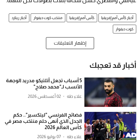
غيامفي والمصري حسن شحاتة بثلاث بطولات لكل منهما.
أخبار كأس أمم إفريقيا
كأس أمم إفريقيا
منتخب كوت ديفوار
أخبار رينارد
كوت ديفوار
إظهار التعليقات
أخبار قد تعجبك
5 أسباب تجعل أتلتيكو مدريد الوجهة
الأنسب لـ"محمد صلاح"
علاء طه
02 أغسطس 2026
فضائح الفرنسي "ليتكسير".. حكم
الجدل الذي أنهى حلم منتخب مصر في
كأس العالم 2026
علاء طه
07 يوليو 2026