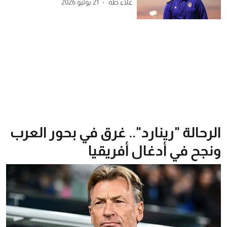
علاء طه
21 يوليو 2026
الرحالة "رينارد".. غرق في بحور العرب
ونجح في أدغال أفريقيا