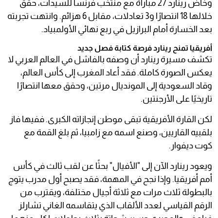
وخاض رينارد 27 مباراة مع منتخب فرنسا للسيدات، حقق
خلالها 18 انتصارًا و3 تعادلات، مقابل 6 هزائم. وانتهت تجربته
بعد الخسارة أمام البرازيل في ربع نهائي الأولمبياد.
أفريقيا تمنح رينارد فرصة كتابة فصل جديد
تكشف مسيرة رينارد أن وصفه بالفاشل في العالم العربي لا
يعكس الصورة كاملة. فقد أعاد المغرب إلى كأس العالم،
وقاد السعودية إلى المونديال مرتين، وحقق معها انتصارًا
تاريخيًا على الأرجنتين.
لكن القارة الأفريقية تبقى موطن إنجازاته الكبرى. ففيها فاز
بلقبيه القاريين، وصنع اسمه مع زامبيا، ثم بلغ القمة مع
كوت ديفوار.
ويعود رينارد الآن إلى "الأفيال" بحثًا عن لقب ثالث في كأس
أمم أفريقيا. وإذا نجح في المهمة، فقد يصبح أول مدرب يتوج
بالبطولة ثلاث مرات مع ثلاثة أجيال مختلفة، ويقترب من
الرقم القياسي لعدد الألقاب الذي يتقاسمه الغاني تشارلز