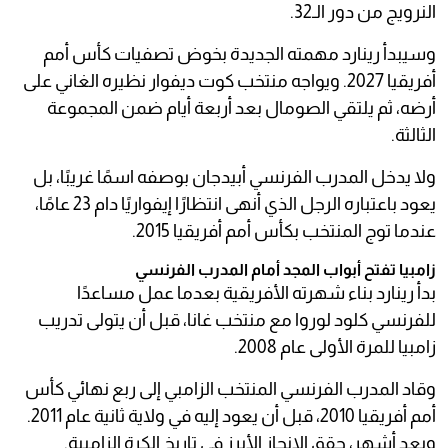
النرويج من دور الـ32.
وسيبدأ رينارد مهمته الجديدة بخوض تصفيات كأس أمم
أفريقيا 2027. ويواجه منتخب كوت ديفوار نظيره الغاني على
أرضه، ثم يلتقي الصومال بعد أربعة أيام ضمن المجموعة
الثالثة.
ولا يدخل المدرب الفرنسي أبيدجان بوصفه اسمًا غريبًا، بل
يعود باعتباره الرجل الذي أنهى انتظارًا إيفواريًا دام 23 عامًا،
عندما توج المنتخب بكأس أمم أفريقيا 2015.
زامبيا تفتح أبواب المجد أمام المدرب الفرنسي
بدأ رينارد بناء شهرته الأفريقية بعدما عمل مساعدًا
للفرنسي كلود لوروا مع منتخب غانا، قبل أن يتولى تدريب
زامبيا للمرة الأولى عام 2008.
وقاد المدرب الفرنسي المنتخب الزامبي إلى ربع نهائي كأس
أمم أفريقيا 2010، قبل أن يعود إليه في ولاية ثانية عام 2011.
وبعد أشهر، حقق الإنجاز الأبرز في تاريخ الكرة الزامبية.