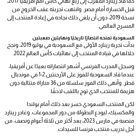
كما قاد رينارد المغرب إلى ربع نهائي كأس أمم أفريقيا 2017،
قبل الخسارة أمام مصر. وانتهت تجربته عقب الخروج من
نسخة 2019، دون أن يلغي ذلك نجاحه في إعادة المنتخب إلى
المسرح العالمي.
السعودية تمنحه انتصارًا تاريخيًا ونهايتين صعبتين
بدأت تجربة رينارد الأولى مع السعودية في يوليو 2019، ونجح
خلالها في قيادة المنتخب إلى نهائيات كأس العالم 2022.
وسجل المدرب الفرنسي أشهر انتصاراته بعيدًا عن أفريقيا،
عندما قاد السعودية للفوز على الأرجنتين 2-1 في مونديال
قطر. وأنهى ذلك الفوز سلسلة من 36 مباراة متتالية دون
هزيمة للمنتخب الذي توج باللقب لاحقًا.
لكن المنتخب السعودي خسر بعد ذلك أمام بولندا
والمكسيك، ليودع البطولة من دور المجموعات. وغادر رينارد
منصبه في مارس 2023، بعد أكثر من ثلاثة أعوام ونصف، من
أجل تدريب منتخب فرنسا للسيدات.