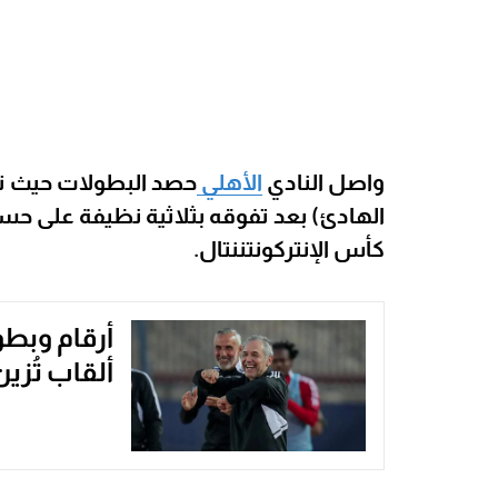
واصل النادي
الأهلي
حصد البطولات حيث توج
الهادئ) بعد تفوقه بثلاثية نظيفة على حس
كأس الإنتركونتننتال.
ألقاب تُز