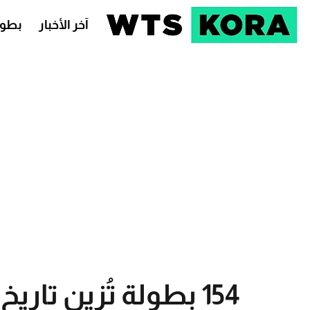
آخر الأخبار
بطول
154 بطولة تُزين تاري