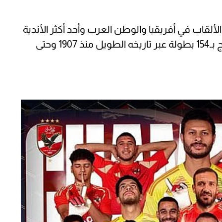
والألقاب في أفريقيا والوطن العرب وأحد أكثر الأندية
حصدًا للبطولات على مستوى العالم حيث توج بـ154 بطولة عبر تاريخه الطويل منذ 1907 وحتى