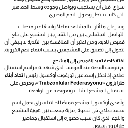
سراي، قبل أن يستجيب ويواصل وجوده وسط الجماهير
التي كانت تنتظر وصول النجم المصري.
وسرعان ما أثارت المشاهد تفاعلًا واسعًا عبر منصات
التواصل الاجتماعي، بين من انتقد إجبار المشجع على خلع
قميص ناديه، ومن اعتبر أن المنافسة بين الأندية لا ينبغي أن
تتحول إلى تضييق على المشجعين بسبب انتماءاتهم الكروية.
لفتة خاصة تعيد القميص إلى المشجع
لم تتوقف القصة عند الموقف الذي شهدته مراسم استقبال
صلاح، إذ تدخل إسماعيل تورغوت أوكسوز، رئيس
اتحاد أبناء
طرابزون «Trabzonlular Federasyonu»
، وحرص على
استقبال المشجع الشاب وتعويضه عن الواقعة.
وأهدى أوكسوز المشجع قميصًا لجالاتا سراي يحمل اسم
محمد صلاح، في خطوة رمزية جمعت بين هوية المشجع
والنجم الذي كان سبب حضوره إلى استقبال جماهير
طرابزون سبور.