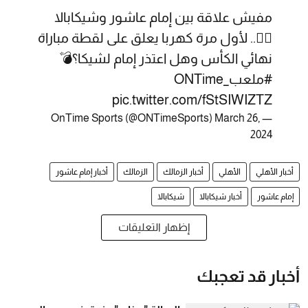
مفيش علاقة بين إمام عاشور وشيكابالا
✋🏻.. لأول مرة كهربا يعلق على لقطة مباراة
نهائي الكأس وهل اعتذر إمام لشيكا؟💣
#ملعب_ONTime
pic.twitter.com/fStSIWIZTZ
March 26,
— OnTime Sports (@ONTimeSports)
2024
أخبار الأهلي
الأهلي
أخبار الزمالك
الزمالك
أخبار إمام عاشور
إمام عاشور
أخبار شيكابالا
شيكابالا
إظهار التعليقات
أخبار قد تعجبك