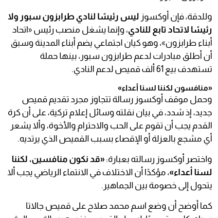
وللدقة، فإن أوكسوز
ليس رئيسًا لنادي طرابزون سبور ولا
رئيسًا لاتحاد تابع للنادي
، وإنما يشغل منصب رئيس «اتحاد
أبناء طرابزون»، وهو كيان اجتماعي يضم أبناء المدينة وسبق
أن أطلق مبادرات لدعم طرابزون سبور، بينها حملة
تستهدف بيع 61 ألف قميص لدعم النادي.
«منافسون لكننا لسنا أعداء»
وحمل موقف أوكسوز رسالة تتجاوز مجرد تقديم قميص
جديد، إذ شدد، في بيان نقلته وسائل إعلام تركية، على أن كرة
القدم يجب أن تقوم على الحب والاحترام والأخوة، وألا يشعر
أي مشجع بالعزلة أو الإقصاء بسبب القميص الذي يرتديه.
واختصر أوكسوز رسالته بعبارة:
«قد نكون منافسين، لكننا
لسنا أعداء»
، مؤكدًا أن الاختلاف في الانتماء الرياضي يجب ألا
يتحول إلى خصومة بين الجماهير.
كما أوضح أن وضع اسم محمد صلاح على قميص جالاتا