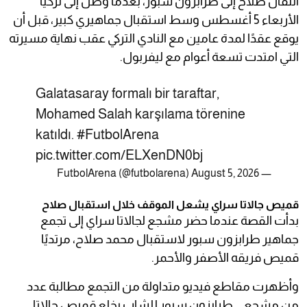
انتقال صلاح إلى طرابزون سبور، بعدما وصل إلى تركيا
الأربعاء 5 أغسطس وسط استقبال جماهيري كبير، قبل أن
يوقع عقدًا لمدة عامين مع النادي التركي عقب نهاية مسيرته
التي امتدت تسعة أعوام مع ليفربول.
Galatasaray formalı bir taraftar,
Mohamed Salah karşılama törenine
katıldı.
#FutbolArena
pic.twitter.com/ELXenDN0bj
August 5, 2026
— FutbolArena (@futbolarena)
قميص جالاتا سراي يشعل الموقف خلال استقبال صلاح
بدأت القصة عندما حضر مشجع لجالاتا سراي إلى تجمع
جماهير طرابزون سبور لاستقبال محمد صلاح، مرتديًا
قميص فريقه الأصفر والأحمر.
وأظهرت مقاطع فيديو متداولة من التجمع مطالبة عدد
من مشجعي طرابزون سبور للشاب بخلع قميص جالاتا