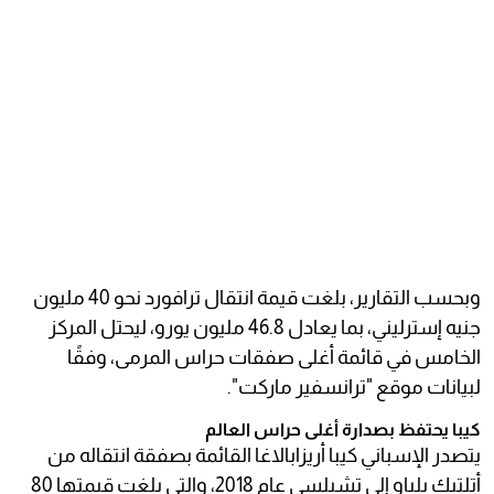
وبحسب التقارير، بلغت قيمة انتقال ترافورد نحو 40 مليون
جنيه إسترليني، بما يعادل 46.8 مليون يورو، ليحتل المركز
الخامس في قائمة أغلى صفقات حراس المرمى، وفقًا
لبيانات موقع "ترانسفير ماركت".
كيبا يحتفظ بصدارة أغلى حراس العالم
يتصدر الإسباني كيبا أريزابالاغا القائمة بصفقة انتقاله من
أتلتيك بلباو إلى تشيلسي عام 2018، والتي بلغت قيمتها 80