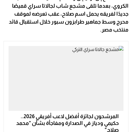
الكروي، بعدما تلقى مشجع شاب لجالاتا سراي قميصًا
جديدًا لفريقه يحمل اسم صلاح، عقب تعرضه لموقف
محرج وسط جماهير طرابزون سبور خلال استقبال قائد
منتخب مصر.
المرشحون لجائزة أفضل لاعب أفريقي 2026..
حكيمي ودياز في الصدارة ومفاجأة بشأن "محمد
صلاح"