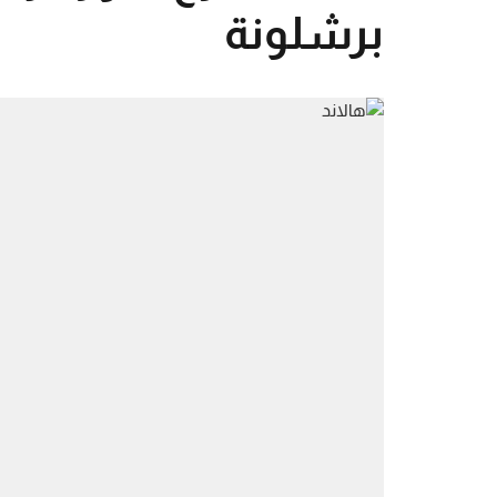
برشلونة