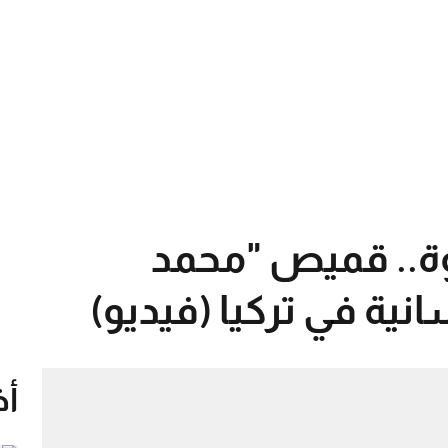
وة.. قميص "محمد
ية في تركيا (فيديو)
أخ