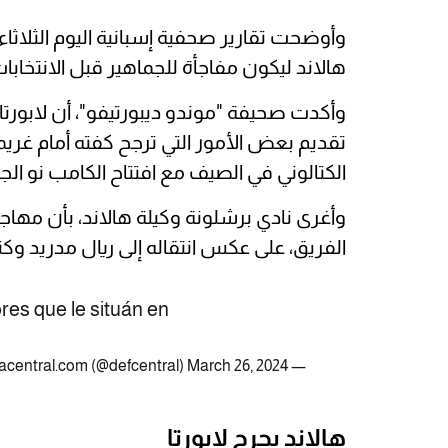
وأوضحت تقارير صحفية إسبانية اليوم الثلاثاء
هالاند ليكون مفاجأة للجماهير قبل الانتخابات
وأكدت صحيفة "موندو ديبورتيفو"، أن لابورت
تقديم بعض الأمور التي ترجح كفته أمام غريم
الكتالوني في الصيف مع افتتاح الكامب نو الجد
وأغرى نادي برشلونة وكيلة هالاند، بأن مه
الفريق، على عكس انتقاله إلى ريال مدريد وك
res que le situán en
March 26, 2024
— Defensacentral.com (@defcentral)
هالاند يحرج لابورتا