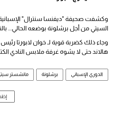
وكشفت صحيفة "ديفنسا سنترال" الإسبانية أ
السيتي من أجل برشلونة بوضعه الحالي... بالن
وجاء ذلك كضربة قوية لـ خوان لابورتا رئيس
هالاند حتى لا يشوه غرفة ملابس النادي الكتا
الدوري الإسباني
برشلونة
مانشستر سيت
إظها