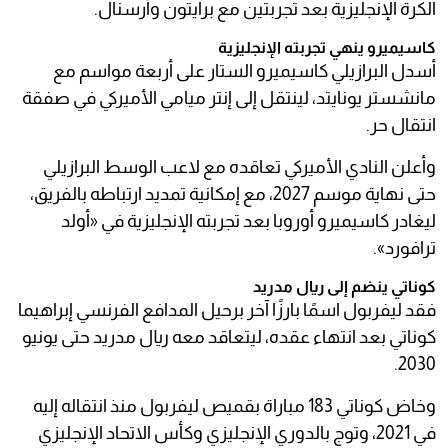
الكرة الإنجليزية بعد تجربتين مع برايتون وأرسنال.
كاسيميرو ينهي تجربته الإنجليزية
أسدل البرازيلي كاسيميرو الستار على أربعة مواسم مع
مانشستر يونايتد، لينتقل إلى إنتر ميامي الأميركي في صفقة
انتقال حر.
وأعلن النادي الأميركي تعاقده مع لاعب الوسط البرازيلي
حتى نهاية موسم 2027، مع إمكانية تمديد ارتباطه بالفريق،
ليغادر كاسيميرو أوروبا بعد تجربته الإنجليزية في «أولد
ترافورد».
كوناتي ينضم إلى ريال مدريد
فقد ليفربول اسمًا بارزًا آخر برحيل المدافع الفرنسي إبراهيما
كوناتي بعد انتهاء عقده، ليتعاقد معه ريال مدريد حتى يونيو
2030.
وخاض كوناتي 183 مباراة بقميص ليفربول منذ انتقاله إليه
في 2021، وتوج بالدوري الإنجليزي وكأس الاتحاد الإنجليزي