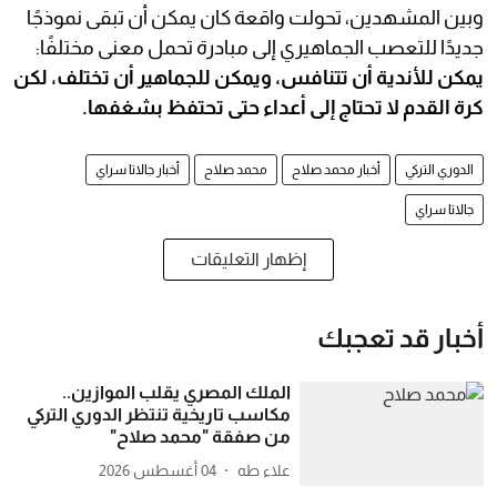
وبين المشهدين، تحولت واقعة كان يمكن أن تبقى نموذجًا
جديدًا للتعصب الجماهيري إلى مبادرة تحمل معنى مختلفًا:
يمكن للأندية أن تتنافس، ويمكن للجماهير أن تختلف، لكن
كرة القدم لا تحتاج إلى أعداء حتى تحتفظ بشغفها.
الدوري التركي
أخبار محمد صلاح
محمد صلاح
أخبار جالاتا سراي
جالاتا سراي
إظهار التعليقات
أخبار قد تعجبك
الملك المصري يقلب الموازين..
مكاسب تاريخية تنتظر الدوري التركي
من صفقة "محمد صلاح"
علاء طه
04 أغسطس 2026