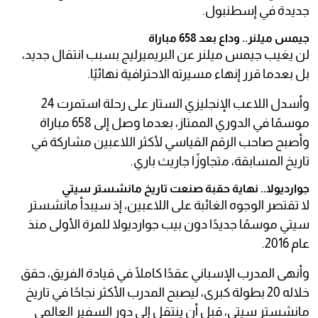
جديدة في إسطنبول.
جيمس ميلنر.. وداع بعد 658 مباراة
لن يغيب جيمس ميلنر عن البريميرليج بسبب انتقال جديد،
بل بعدما قرر إنهاء مسيرته الاحترافية نهائيًا.
وأسدل اللاعب الإنجليزي الستار على رحلة استمرت 24
موسمًا في الدوري الممتاز، بعدما وصل إلى 658 مباراة
وأصبح صاحب الرقم القياسي لأكثر اللاعبين مشاركة في
تاريخ المسابقة، متجاوزًا جاريث باري.
جوارديولا.. نهاية حقبة صنعت تاريخ مانشستر سيتي
لا تقتصر الوجوه الغائبة على اللاعبين، إذ سيبدأ مانشستر
سيتي موسمًا جديدًا دون بيب جوارديولا للمرة الأولى منذ
عام 2016.
وأنهى المدرب الإسباني عقدًا كاملًا في قيادة الفريق، حقق
خلاله 20 بطولة كبرى، ليصبح المدرب الأكثر نجاحًا في تاريخ
مانشستر سيتي، قبل أن ينتقل إلى دور السفير العالمي