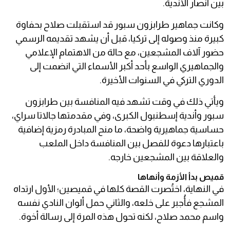
بين أنصار الأندية.
وكانت جماهير طرابزون سبور قد استقبلت صلاح بحفاوة
كبيرة منذ وصوله إلى تركيا، قبل أن يشهد تقديمه الرسمي
حضور آلاف المشجعين، مع حالة من الاهتمام الإعلامي
والجماهيري الواسع بأحد أكبر الأسماء التي انضمت إلى
الدوري التركي في السنوات الأخيرة.
ويأتي ذلك في وقت تشهد فيه المنافسة بين طرابزون
سبور وأندية إسطنبول الكبرى، وفي مقدمتها جالاتا سراي،
حساسية جماهيرية واضحة، ما منح المبادرة رمزية إضافية
باعتبارها دعوة للفصل بين المنافسة داخل الملعب
والعلاقة بين المشجعين خارجه.
قميص بدأ الأزمة وأنهاها
في النهاية، اختُصرت القصة كلها في قميصين؛ الأول ارتداه
المشجع فأُجبر على خلعه، والثاني حمل ألوان النادي نفسه
واسم محمد صلاح، لكنه تحول هذه المرة إلى رسالة أخوة.