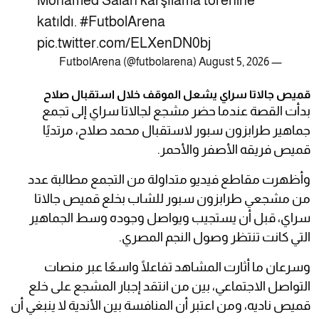
Mohamed Salah karşılama törenine
katıldı.
#FutbolArena
pic.twitter.com/ELXenDN0bj
August 5, 2026
— FutbolArena (@futbolarena)
قميص جالاتا سراي يشعل الموقف خلال استقبال صلاح
بدأت القصة عندما حضر مشجع لجالاتا سراي إلى تجمع
جماهير طرابزون سبور لاستقبال محمد صلاح، مرتديًا
قميص فريقه الأصفر والأحمر.
وأظهرت مقاطع فيديو متداولة من التجمع مطالبة عدد
من مشجعي طرابزون سبور للشاب بخلع قميص جالاتا
سراي، قبل أن يستجيب ويواصل وجوده وسط الجماهير
التي كانت تنتظر وصول النجم المصري.
وسرعان ما أثارت المشاهد تفاعلًا واسعًا عبر منصات
التواصل الاجتماعي، بين من انتقد إجبار المشجع على خلع
قميص ناديه، ومن اعتبر أن المنافسة بين الأندية لا ينبغي أن