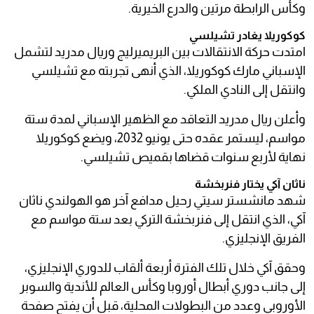
وكأس الرابطة مرتين والدرع الخيرية.
كوكوريلا يغادر تشيلسي
امتدت حركة الانتقالات بين البريميرليج وريال مدريد لتشمل
الإسباني مارك كوكوريلا، الذي أنهى تجربته مع تشيلسي
وانتقل إلى النادي الملكي.
وأعلن ريال مدريد التعاقد مع الظهير الإسباني لمدة ستة
مواسم، ليستمر عقده حتى يونيو 2032، ويضع كوكوريلا
نهاية لأربع سنوات قضاها بقميص تشيلسي.
ناثان آكي يختار فنربخشة
شهد مانشستر سيتي رحيل مدافع آخر هو الهولندي ناثان
آكي، الذي انتقل إلى فنربخشة التركي بعد ستة مواسم مع
الفريق الإنجليزي.
وحقق آكي خلال تلك الفترة أربعة ألقاب للدوري الإنجليزي،
إلى جانب دوري أبطال أوروبا وكأس العالم للأندية والسوبر
الأوروبي وعدد من البطولات المحلية، قبل أن يفتح صفحة