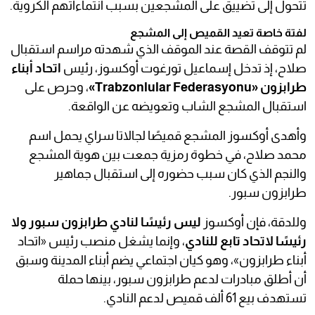
تتحول إلى تضييق على المشجعين بسبب انتماءاتهم الكروية.
لفتة خاصة تعيد القميص إلى المشجع
لم تتوقف القصة عند الموقف الذي شهدته مراسم استقبال
صلاح، إذ تدخل إسماعيل تورغوت أوكسوز، رئيس
اتحاد أبناء
طرابزون «Trabzonlular Federasyonu»
، وحرص على
استقبال المشجع الشاب وتعويضه عن الواقعة.
وأهدى أوكسوز المشجع قميصًا لجالاتا سراي يحمل اسم
محمد صلاح، في خطوة رمزية جمعت بين هوية المشجع
والنجم الذي كان سبب حضوره إلى استقبال جماهير
طرابزون سبور.
وللدقة، فإن أوكسوز
ليس رئيسًا لنادي طرابزون سبور ولا
رئيسًا لاتحاد تابع للنادي
، وإنما يشغل منصب رئيس «اتحاد
أبناء طرابزون»، وهو كيان اجتماعي يضم أبناء المدينة وسبق
أن أطلق مبادرات لدعم طرابزون سبور، بينها حملة
تستهدف بيع 61 ألف قميص لدعم النادي.