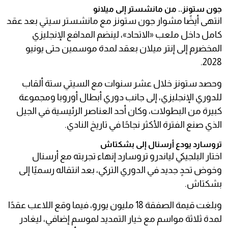
جون ستونز.. من مانشستر إلى ميلانو
انتهى أيضًا مشوار جون ستونز مع مانشستر سيتي بعد عقد
كامل داخل ملعب «الاتحاد»، لينضم المدافع الإنجليزي
المخضرم إلى إنتر ميلان بعقد لمدة موسمين حتى يونيو
2028.
وحصد ستونز خلال عشر سنوات مع السيتي ستة ألقاب
للدوري الإنجليزي، إلى جانب دوري أبطال أوروبا ومجموعة
كبيرة من البطولات، وكان أحد العناصر الرئيسية في الجيل
الذي صنع الفترة الأكثر نجاحًا في تاريخ النادي.
تروسارد يودع أرسنال إلى بشكتاش
اختار البلجيكي لياندرو تروسارد إنهاء تجربته مع أرسنال
وخوض تحدٍ جديد في الدوري التركي، بعد انتقاله رسميًا إلى
بشكتاش.
وبلغت قيمة الصفقة 18 مليون يورو، فيما وقع اللاعب عقدًا
لمدة ثلاثة مواسم مع خيار التمديد لموسم إضافي، ليغادر