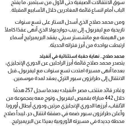
سوق الانتقالات الصيفية حتى الأول من سبتمبر، ما يفتح
الباب أمام اتساع قائمة المغادرين خلال الأسابيع المقبلة.
ومن محمد صلاح الذي أسدل الستار على تسع سنوات
تاريخية مع ليفربول، إلى بيب جوارديولا الذي أنهى عقدًا كاملًا
من الهيمنة مع مانشستر سيتي، يفقد البريميرليج أسماء
ارتبطت بواحدة من أبرز فتراته الحديثة.
محمد صلاح.. نهاية حقبة استثنائية في أنفيلد
يتصدر محمد صلاح قائمة أبرز الراحلين عن الدوري الإنجليزي،
بعدما أنهى مسيرة امتدت تسع سنوات مع ليفربول، قبل
الانتقال إلى طرابزون سبور التركي بعقد لمدة موسمين.
وغادر قائد منتخب مصر «أنفيلد» بعدما سجل 257 هدفًا
خلال 442 مباراة بقميص ليفربول، وتوج معه بمجموعة من
الألقاب، أبرزها الدوري الإنجليزي مرتين ودوري أبطال أوروبا.
وأعلن طرابزون سبور ضمه في صفقة انتقال حر، ليبدأ صلاح
محطة جديدة في مسيرته الأوروبية بعيدًا عن البريميرليج.