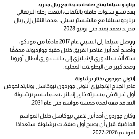
برناردو سيلفا يفتح صفحة جديدة مع ريال مدريد
بعد تسع سنوات حافلة بالألقاب، انتهت رحلة البرتغالي
برناردو سيلفا مع مانشستر سيتي، بعدما انتقل إلى ريال
مدريد بعقد يمتد حتى يونيو 2028.
ووصل سيلفا إلى السيتي عام 2017 قادمًا من موناكو،
وأصبح أحد أبرز عناصر الفريق خلال حقبة جوارديولا، محققًا
ستة ألقاب للدوري الإنجليزي إلى جانب دوري أبطال أوروبا
وعدد كبير من البطولات المحلية.
أنتوني جوردون يختار برشلونة
غادر الجناح الإنجليزي أنتوني جوردون نيوكاسل يونايتد لخوض
أول تجربة في مسيرته خارج إنجلترا، بعدما حسم برشلونة
التعاقد معه لمدة خمسة مواسم حتى عام 2031.
وكان جوردون أحد أبرز لاعبي نيوكاسل خلال المواسم
الماضية، قبل أن يصبح أول صفقات برشلونة استعدادًا
لموسم 2026-2027.