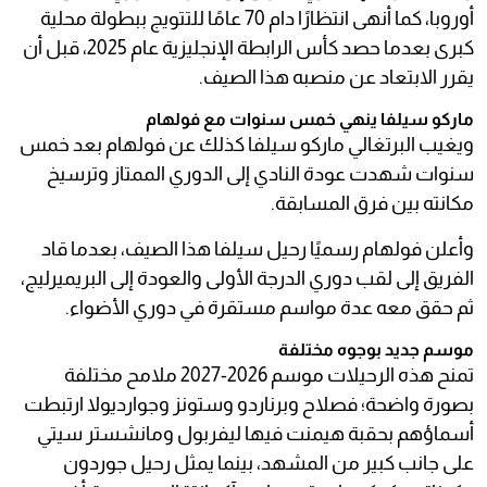
أوروبا، كما أنهى انتظارًا دام 70 عامًا للتتويج ببطولة محلية
كبرى بعدما حصد كأس الرابطة الإنجليزية عام 2025، قبل أن
يقرر الابتعاد عن منصبه هذا الصيف.
ماركو سيلفا ينهي خمس سنوات مع فولهام
ويغيب البرتغالي ماركو سيلفا كذلك عن فولهام بعد خمس
سنوات شهدت عودة النادي إلى الدوري الممتاز وترسيخ
مكانته بين فرق المسابقة.
وأعلن فولهام رسميًا رحيل سيلفا هذا الصيف، بعدما قاد
الفريق إلى لقب دوري الدرجة الأولى والعودة إلى البريميرليج،
ثم حقق معه عدة مواسم مستقرة في دوري الأضواء.
موسم جديد بوجوه مختلفة
تمنح هذه الرحيلات موسم 2026-2027 ملامح مختلفة
بصورة واضحة؛ فصلاح وبرناردو وستونز وجوارديولا ارتبطت
أسماؤهم بحقبة هيمنت فيها ليفربول ومانشستر سيتي
على جانب كبير من المشهد، بينما يمثل رحيل جوردون