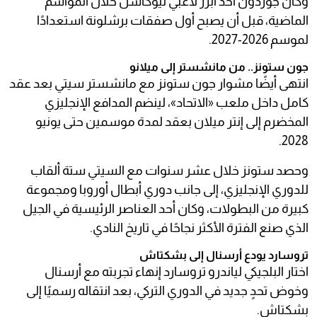
وكان جوردون أحد أبرز لاعبي نيوكاسل خلال المواسم
الماضية، قبل أن يصبح أول صفقات برشلونة استعدادًا
لموسم 2026-2027.
جون ستونز.. من مانشستر إلى ميلانو
انتهى أيضًا مشوار جون ستونز مع مانشستر سيتي بعد عقد
كامل داخل ملعب «الاتحاد»، لينضم المدافع الإنجليزي
المخضرم إلى إنتر ميلان بعقد لمدة موسمين حتى يونيو
2028.
وحصد ستونز خلال عشر سنوات مع السيتي ستة ألقاب
للدوري الإنجليزي، إلى جانب دوري أبطال أوروبا ومجموعة
كبيرة من البطولات، وكان أحد العناصر الرئيسية في الجيل
الذي صنع الفترة الأكثر نجاحًا في تاريخ النادي.
تروسارد يودع أرسنال إلى بشكتاش
اختار البلجيكي لياندرو تروسارد إنهاء تجربته مع أرسنال
وخوض تحدٍ جديد في الدوري التركي، بعد انتقاله رسميًا إلى
بشكتاش.