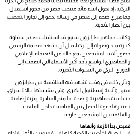
تمنح قصة المشجع بعدًا مختلفًا لبداية محمد صلاح في الكرة
التركية، إذ تحول اسم قائد منتخب مصر من محور استقبال
جماهيري ضخم إلى عنصر في رسالة تدعو إلى تجاوز التعصب
بين أنصار الأندية.
وكانت جماهير طرابزون سبور قد استقبلت صلاح بحفاوة
كبيرة منذ وصوله إلى تركيا، قبل أن يشهد تقديمه الرسمي
حضور آلاف المشجعين، مع حالة من الاهتمام الإعلامي
والجماهيري الواسع بأحد أكبر الأسماء التي انضمت إلى
الدوري التركي في السنوات الأخيرة.
ويأتي ذلك في وقت تشهد فيه المنافسة بين طرابزون
سبور وأندية إسطنبول الكبرى، وفي مقدمتها جالاتا سراي،
حساسية جماهيرية واضحة، ما منح المبادرة رمزية إضافية
باعتبارها دعوة للفصل بين المنافسة داخل الملعب
والعلاقة بين المشجعين خارجه.
قميص بدأ الأزمة وأنهاها
في النهاية، اختُصرت القصة كلها في قميصين؛ الأول ارتداه