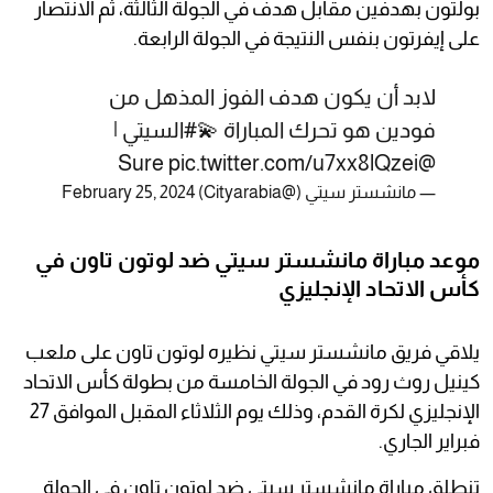
بولتون بهدفين مقابل هدف في الجولة الثالثة، ثم الانتصار
على إيفرتون بنفس النتيجة في الجولة الرابعة.
لابد أن يكون هدف الفوز المذهل من
فودين هو تحرك المباراة 💫
#السيتي
|
pic.twitter.com/u7xx8lQzei
@Sure
— مانشستر سيتي (@Cityarabia)
February 25, 2024
موعد مباراة مانشستر سيتي ضد لوتون تاون في
كأس الاتحاد الإنجليزي
يلاقي فريق مانشستر سيتي نظيره لوتون تاون على ملعب
كينيل روث رود في الجولة الخامسة من بطولة كأس الاتحاد
الإنجليزي لكرة القدم، وذلك يوم الثلاثاء المقبل الموافق 27
فبراير الجاري.
تنطلق مباراة مانشستر سيتي ضد لوتون تاون في الجولة