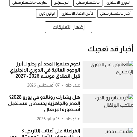
الدوري الإنجليزي
مانشستر سيتي
البريميرليج
مباريات مانشستر سيتي
أخبار مانشستر سيتي
كأس الاتحاد الإنجليزي
لوتون تاون
إظهار التعليقات
أخبار قد تعجبك
نجوم صنعوا المجد ثم رحلوا.. أبرز
الوجوه الغائبة في الدوري الإنجليزي
قبل انطلاق موسم 2026 - 2027
علاء طه
07 أغسطس 2026
هل يشارك رونالدو في يورو 2028؟
العمر والجاهزية يحسمان مستقبل
أسطورة البرتغال
علاء طه
15 يوليو 2026
الفراعنة على أعتاب التاريخ.. 3
سيناريوهات لتأهل "مصر" إلى دور