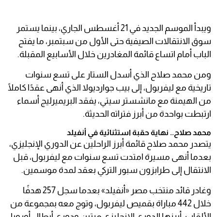
ويبدأ الموسم الجديد في 21 أغسطس الجاري، بينما يستمر
سوق الانتقالات الصيفية حتى الأول من سبتمبر، ما يفتح
الباب أمام اتساع قائمة المغادرين خلال الأسابيع المقبلة.
ومن محمد صلاح الذي أسدل الستار على تسع سنوات
تاريخية مع ليفربول، إلى بيب جوارديولا الذي أنهى عقدًا كاملًا
من الهيمنة مع مانشستر سيتي، يفقد البريميرليج أسماء
ارتبطت بواحدة من أبرز فتراته الحديثة.
محمد صلاح.. نهاية حقبة استثنائية في أنفيلد
يتصدر محمد صلاح قائمة أبرز الراحلين عن الدوري الإنجليزي،
بعدما أنهى مسيرة امتدت تسع سنوات مع ليفربول، قبل
الانتقال إلى طرابزون سبور التركي بعقد لمدة موسمين.
وغادر قائد منتخب مصر «أنفيلد» بعدما سجل 257 هدفًا
خلال 442 مباراة بقميص ليفربول، وتوج معه بمجموعة من
الألقاب، أبرزها الدوري الإنجليزي مرتين ودوري أبطال أوروبا.