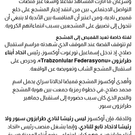
وسرعان ما أثارت المشاهد تفاعلًا واسعًا عبر منصات
التواصل الاجتماعي، بين من انتقد إجبار المشجع على خلع
قميص ناديه، ومن اعتبر أن المنافسة بين الأندية لا ينبغي أن
تتحول إلى تضييق على المشجعين بسبب انتماءاتهم الكروية.
لفتة خاصة تعيد القميص إلى المشجع
لم تتوقف القصة عند الموقف الذي شهدته مراسم استقبال
صلاح، إذ تدخل إسماعيل تورغوت أوكسوز، رئيس
اتحاد أبناء
طرابزون «Trabzonlular Federasyonu»
، وحرص على
استقبال المشجع الشاب وتعويضه عن الواقعة.
وأهدى أوكسوز المشجع قميصًا لجالاتا سراي يحمل اسم
محمد صلاح، في خطوة رمزية جمعت بين هوية المشجع
والنجم الذي كان سبب حضوره إلى استقبال جماهير
طرابزون سبور.
وللدقة، فإن أوكسوز
ليس رئيسًا لنادي طرابزون سبور ولا
رئيسًا لاتحاد تابع للنادي
، وإنما يشغل منصب رئيس «اتحاد
أبناء طرابزون»، وهو كيان اجتماعي يضم أبناء المدينة وسبق