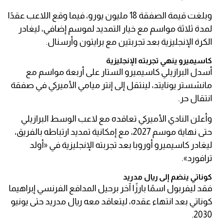
وبلغت قيمة الصفقة 18 مليون يورو، فيما وقع اللاعب عقدًا
لمدة ثلاثة مواسم مع خيار التمديد لموسم إضافي، ليغادر
الكرة الإنجليزية بعد تجربتين مع برايتون وأرسنال.
كاسيميرو ينهي تجربته الإنجليزية
أسدل البرازيلي كاسيميرو الستار على أربعة مواسم مع
مانشستر يونايتد، لينتقل إلى إنتر ميامي الأميركي في صفقة
انتقال حر.
وأعلن النادي الأميركي تعاقده مع لاعب الوسط البرازيلي
حتى نهاية موسم 2027، مع إمكانية تمديد ارتباطه بالفريق،
ليغادر كاسيميرو أوروبا بعد تجربته الإنجليزية في «أولد
ترافورد».
كوناتي ينضم إلى ريال مدريد
فقد ليفربول اسمًا بارزًا آخر برحيل المدافع الفرنسي إبراهيما
كوناتي بعد انتهاء عقده، ليتعاقد معه ريال مدريد حتى يونيو
2030.