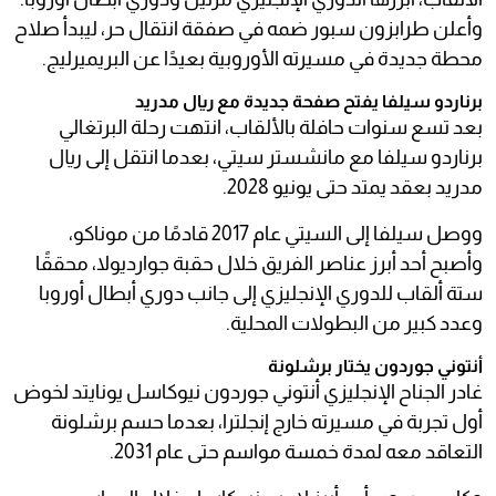
وأعلن طرابزون سبور ضمه في صفقة انتقال حر، ليبدأ صلاح
محطة جديدة في مسيرته الأوروبية بعيدًا عن البريميرليج.
برناردو سيلفا يفتح صفحة جديدة مع ريال مدريد
بعد تسع سنوات حافلة بالألقاب، انتهت رحلة البرتغالي
برناردو سيلفا مع مانشستر سيتي، بعدما انتقل إلى ريال
مدريد بعقد يمتد حتى يونيو 2028.
ووصل سيلفا إلى السيتي عام 2017 قادمًا من موناكو،
وأصبح أحد أبرز عناصر الفريق خلال حقبة جوارديولا، محققًا
ستة ألقاب للدوري الإنجليزي إلى جانب دوري أبطال أوروبا
وعدد كبير من البطولات المحلية.
أنتوني جوردون يختار برشلونة
غادر الجناح الإنجليزي أنتوني جوردون نيوكاسل يونايتد لخوض
أول تجربة في مسيرته خارج إنجلترا، بعدما حسم برشلونة
التعاقد معه لمدة خمسة مواسم حتى عام 2031.