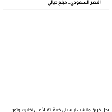
النصر السعودي.. مبلغ خيالي
يحل فريق مانشستر سيتي ضيفًا ثقيلًا على نظيره لوتون