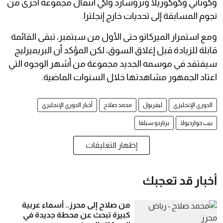
وكوناتي وكوكوريلا وتروسارد وآكي انتقال مجموعة أخرى من
نجوم المسابقة إلى تحديات خارج إنجلترا.
ومع استمرار الميركاتو حتى الأول من سبتمبر، تبقى القائمة
قابلة للزيادة قبل إغلاق السوق، لكن المؤكد أن البريميرليج
سيفتقد في موسمه الجديد مجموعة من أشهر الوجوه التي
اعتاد الجمهور مشاهدتها خلال السنوات الماضية.
الدوري الإنجليزي
ليفربول
محمد صلاح
أخبار الدوري الإنجليزي
بيب جوارديولا
برناردو سيلفا
إظهار التعليقات
أخبار قد تعجبك
من صلاح إلى محرز.. أسماء عربية
كبيرة تبحث عن محطة جديدة في