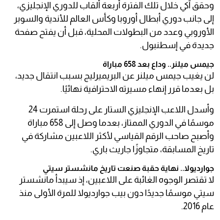
وحقق آكي خلال تلك الفترة أربعة ألقاب للدوري الإنجليزي،
إلى جانب دوري أبطال أوروبا وكأس العالم للأندية والسوبر
الأوروبي وعدد من البطولات المحلية، قبل أن يفتح صفحة
جديدة في إسطنبول.
جيمس ميلنر.. وداع بعد 658 مباراة
لن يغيب جيمس ميلنر عن البريميرليج بسبب انتقال جديد،
بل بعدما قرر إنهاء مسيرته الاحترافية نهائيًا.
وأسدل اللاعب الإنجليزي الستار على رحلة استمرت 24
موسمًا في الدوري الممتاز، بعدما وصل إلى 658 مباراة
وأصبح صاحب الرقم القياسي لأكثر اللاعبين مشاركة في
تاريخ المسابقة، متجاوزًا جاريث باري.
جوارديولا.. نهاية حقبة صنعت تاريخ مانشستر سيتي
لا تقتصر الوجوه الغائبة على اللاعبين، إذ سيبدأ مانشستر
سيتي موسمًا جديدًا دون بيب جوارديولا للمرة الأولى منذ
عام 2016.