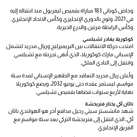
وخاض كوناتي 183 مباراة بقميص ليفربول منذ انتقاله إليه
في 2021، وتوج بالدوري الإنجليزي وكأس الاتحاد الإنجليزي
وكأس الرابطة مرتين والدرع الخيرية.
كوكوريلا يغادر تشيلسي
امتدت حركة الانتقالات بين البريميرليج وريال مدريد لتشمل
الإسباني مارك كوكوريلا، الذي أنهى تجربته مع تشيلسي
وانتقل إلى النادي الملكي.
وأعلن ريال مدريد التعاقد مع الظهير الإسباني لمدة ستة
مواسم، ليستمر عقده حتى يونيو 2032، ويضع كوكوريلا
نهاية لأربع سنوات قضاها بقميص تشيلسي.
ناثان آكي يختار فنربخشة
شهد مانشستر سيتي رحيل مدافع آخر هو الهولندي ناثان
آكي، الذي انتقل إلى فنربخشة التركي بعد ستة مواسم مع
الفريق الإنجليزي.