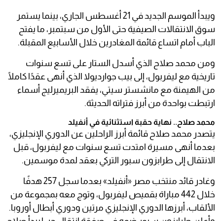
ويبدأ الموسم الجديد في 21 أغسطس الجاري، بينما يستمر
سوق الانتقالات الصيفية حتى الأول من سبتمبر، ما يفتح
الباب أمام اتساع قائمة المغادرين خلال الأسابيع المقبلة.
ومن محمد صلاح الذي أسدل الستار على تسع سنوات
تاريخية مع ليفربول، إلى بيب جوارديولا الذي أنهى عقدًا كاملًا
من الهيمنة مع مانشستر سيتي، يفقد البريميرليج أسماء
ارتبطت بواحدة من أبرز فتراته الحديثة.
محمد صلاح.. نهاية حقبة استثنائية في أنفيلد
يتصدر محمد صلاح قائمة أبرز الراحلين عن الدوري الإنجليزي،
بعدما أنهى مسيرة امتدت تسع سنوات مع ليفربول، قبل
الانتقال إلى طرابزون سبور التركي بعقد لمدة موسمين.
وغادر قائد منتخب مصر «أنفيلد» بعدما سجل 257 هدفًا
خلال 442 مباراة بقميص ليفربول، وتوج معه بمجموعة من
الألقاب، أبرزها الدوري الإنجليزي مرتين ودوري أبطال أوروبا.