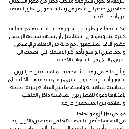
التركية، إذ تحول اسم قائد منتخب مصر من محور استقبال
جماهيري ضخم إلى عنصر في رسالة تدعو إلى تجاوز التعصب
بين أنصار الأندية.
وكانت جماهير طرابزون سبور قد استقبلت صلاح بحفاوة
كبيرة منذ وصوله إلى تركيا، قبل أن يشهد تقديمه الرسمي
حضور آلاف المشجعين، مع حالة من الاهتمام الإعلامي
والجماهيري الواسع بأحد أكبر الأسماء التي انضمت إلى
الدوري التركي في السنوات الأخيرة.
ويأتي ذلك في وقت تشهد فيه المنافسة بين طرابزون
سبور وأندية إسطنبول الكبرى، وفي مقدمتها جالاتا سراي،
حساسية جماهيرية واضحة، ما منح المبادرة رمزية إضافية
باعتبارها دعوة للفصل بين المنافسة داخل الملعب
والعلاقة بين المشجعين خارجه.
قميص بدأ الأزمة وأنهاها
في النهاية، اختُصرت القصة كلها في قميصين؛ الأول ارتداه
المشجع فأُجبر على خلعه، والثاني حمل ألوان النادي نفسه