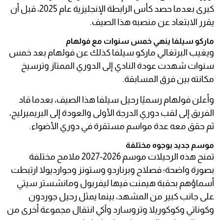
كبرى بعدما حصد كأس الرابطة الإنجليزية عام 2025، قبل أن
يقرر الابتعاد عن منصبه هذا الصيف.
ماركو سيلفا ينهي خمس سنوات مع فولهام
ويغيب البرتغالي ماركو سيلفا كذلك عن فولهام بعد خمس
سنوات شهدت عودة النادي إلى الدوري الممتاز وترسيخ
مكانته بين فرق المسابقة.
وأعلن فولهام رسميًا رحيل سيلفا هذا الصيف، بعدما قاد
الفريق إلى لقب دوري الدرجة الأولى والعودة إلى البريميرليج،
ثم حقق معه عدة مواسم مستقرة في دوري الأضواء.
موسم جديد بوجوه مختلفة
تمنح هذه الرحيلات موسم 2026-2027 ملامح مختلفة
بصورة واضحة؛ فصلاح وبرناردو وستونز وجوارديولا ارتبطت
أسماؤهم بحقبة هيمنت فيها ليفربول ومانشستر سيتي
على جانب كبير من المشهد، بينما يمثل رحيل جوردون
وكوناتي وكوكوريلا وتروسارد وآكي انتقال مجموعة أخرى من