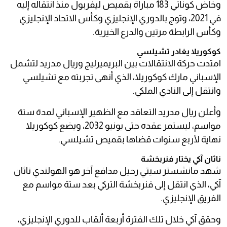
وخاض كوناتي 183 مباراة بقميص ليفربول منذ انتقاله إليه
في 2021، وتوج بالدوري الإنجليزي وكأس الاتحاد الإنجليزي
وكأس الرابطة مرتين والدرع الخيرية.
كوكوريلا يغادر تشيلسي
امتدت حركة الانتقالات بين البريميرليج وريال مدريد لتشمل
الإسباني مارك كوكوريلا، الذي أنهى تجربته مع تشيلسي
وانتقل إلى النادي الملكي.
وأعلن ريال مدريد التعاقد مع الظهير الإسباني لمدة ستة
مواسم، ليستمر عقده حتى يونيو 2032، ويضع كوكوريلا
نهاية لأربع سنوات قضاها بقميص تشيلسي.
ناثان آكي يختار فنربخشة
شهد مانشستر سيتي رحيل مدافع آخر هو الهولندي ناثان
آكي، الذي انتقل إلى فنربخشة التركي بعد ستة مواسم مع
الفريق الإنجليزي.
وحقق آكي خلال تلك الفترة أربعة ألقاب للدوري الإنجليزي،