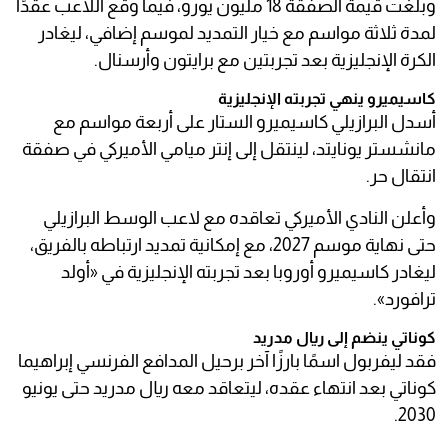
وبلغت قيمة الصفقة 18 مليون يورو، فيما وقع اللاعب عقدًا
لمدة ثلاثة مواسم مع خيار التمديد لموسم إضافي، ليغادر
الكرة الإنجليزية بعد تجربتين مع برايتون وأرسنال.
كاسيميرو ينهي تجربته الإنجليزية
أسدل البرازيلي كاسيميرو الستار على أربعة مواسم مع
مانشستر يونايتد، لينتقل إلى إنتر ميامي الأميركي في صفقة
انتقال حر.
وأعلن النادي الأميركي تعاقده مع لاعب الوسط البرازيلي
حتى نهاية موسم 2027، مع إمكانية تمديد ارتباطه بالفريق،
ليغادر كاسيميرو أوروبا بعد تجربته الإنجليزية في «أولد
ترافورد».
كوناتي ينضم إلى ريال مدريد
فقد ليفربول اسمًا بارزًا آخر برحيل المدافع الفرنسي إبراهيما
كوناتي بعد انتهاء عقده، ليتعاقد معه ريال مدريد حتى يونيو
2030.