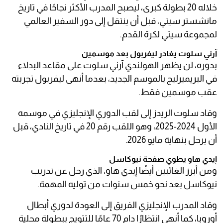
خلاله 20 بطولة كبرى، ليصبح المدرب الأكثر نجاحًا في تاريخ
مانشستر سيتي، قبل أن ينتقل إلى دور السفير العالمي
لمجموعة سيتي لكرة القدم.
آرني سلوت يغادر ليفربول بعد موسمين
بدوره، لن يظهر الهولندي آرني سلوت على مقاعد البدلاء
في البريميرليج بالموسم الجديد، بعدما أنهى ليفربول تجربته
عقب موسمين فقط.
وقاد سلوت الريدز إلى لقب الدوري الإنجليزي في موسمه
الأول 2024-2025، وهو اللقب رقم 20 في تاريخ النادي، قبل
أن يرحل بنهاية مايو 2026.
إيدي هاو يطوي صفحة نيوكاسل
ومن أبرز الغائبين أيضًا إيدي هاو، الذي رحل عن تدريب
نيوكاسل بعد نحو خمس سنوات من توليه المهمة.
وقاد المدرب الإنجليزي الفريق إلى العودة لدوري أبطال
أوروبا، كما أنهى انتظارًا دام 70 عامًا للتتويج ببطولة محلية