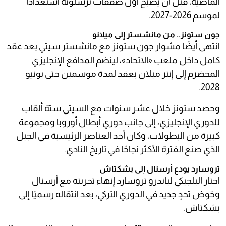
الماضية، قبل أن يصبح أول صفقات برشلونة استعدادًا
لموسم 2026-2027.
جون ستونز.. من مانشستر إلى ميلانو
انتهى أيضًا مشوار جون ستونز مع مانشستر سيتي بعد عقد
كامل داخل ملعب «الاتحاد»، لينضم المدافع الإنجليزي
المخضرم إلى إنتر ميلان بعقد لمدة موسمين حتى يونيو
2028.
وحصد ستونز خلال عشر سنوات مع السيتي ستة ألقاب
للدوري الإنجليزي، إلى جانب دوري أبطال أوروبا ومجموعة
كبيرة من البطولات، وكان أحد العناصر الرئيسية في الجيل
الذي صنع الفترة الأكثر نجاحًا في تاريخ النادي.
تروسارد يودع أرسنال إلى بشكتاش
اختار البلجيكي لياندرو تروسارد إنهاء تجربته مع أرسنال
وخوض تحدٍ جديد في الدوري التركي، بعد انتقاله رسميًا إلى
بشكتاش.