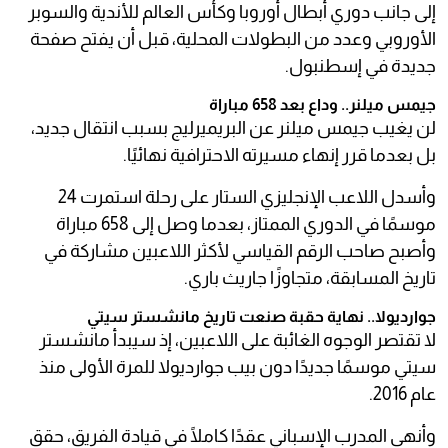
إلى جانب دوري أبطال أوروبا وكأس العالم للأندية والسوبر
الأوروبي وعدد من البطولات المحلية، قبل أن يفتح صفحة
جديدة في إسطنبول.
جيمس ميلنر.. وداع بعد 658 مباراة
لن يغيب جيمس ميلنر عن البريميرليج بسبب انتقال جديد،
بل بعدما قرر إنهاء مسيرته الاحترافية نهائيًا.
وأسدل اللاعب الإنجليزي الستار على رحلة استمرت 24
موسمًا في الدوري الممتاز، بعدما وصل إلى 658 مباراة
وأصبح صاحب الرقم القياسي لأكثر اللاعبين مشاركة في
تاريخ المسابقة، متجاوزًا جاريث باري.
جوارديولا.. نهاية حقبة صنعت تاريخ مانشستر سيتي
لا تقتصر الوجوه الغائبة على اللاعبين، إذ سيبدأ مانشستر
سيتي موسمًا جديدًا دون بيب جوارديولا للمرة الأولى منذ
عام 2016.
وأنهى المدرب الإسباني عقدًا كاملًا في قيادة الفريق، حقق