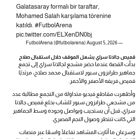
Galatasaray formalı bir taraftar,
Mohamed Salah karşılama törenine
katıldı.
#FutbolArena
pic.twitter.com/ELXenDN0bj
August 5, 2026
— FutbolArena (@futbolarena)
قميص جالاتا سراي يشعل الموقف خلال استقبال صلاح
بدأت القصة عندما حضر مشجع لجالاتا سراي إلى تجمع
جماهير طرابزون سبور لاستقبال محمد صلاح، مرتديًا
قميص فريقه الأصفر والأحمر.
وأظهرت مقاطع فيديو متداولة من التجمع مطالبة عدد
من مشجعي طرابزون سبور للشاب بخلع قميص جالاتا
سراي، قبل أن يستجيب ويواصل وجوده وسط الجماهير
التي كانت تنتظر وصول النجم المصري.
وسرعان ما أثارت المشاهد تفاعلًا واسعًا عبر منصات