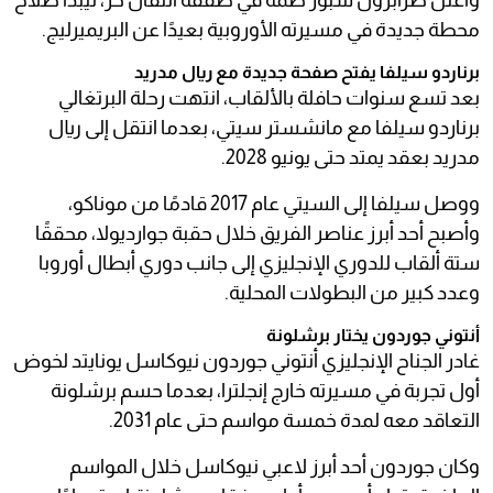
وأعلن طرابزون سبور ضمه في صفقة انتقال حر، ليبدأ صلاح
محطة جديدة في مسيرته الأوروبية بعيدًا عن البريميرليج.
برناردو سيلفا يفتح صفحة جديدة مع ريال مدريد
بعد تسع سنوات حافلة بالألقاب، انتهت رحلة البرتغالي
برناردو سيلفا مع مانشستر سيتي، بعدما انتقل إلى ريال
مدريد بعقد يمتد حتى يونيو 2028.
ووصل سيلفا إلى السيتي عام 2017 قادمًا من موناكو،
وأصبح أحد أبرز عناصر الفريق خلال حقبة جوارديولا، محققًا
ستة ألقاب للدوري الإنجليزي إلى جانب دوري أبطال أوروبا
وعدد كبير من البطولات المحلية.
أنتوني جوردون يختار برشلونة
غادر الجناح الإنجليزي أنتوني جوردون نيوكاسل يونايتد لخوض
أول تجربة في مسيرته خارج إنجلترا، بعدما حسم برشلونة
التعاقد معه لمدة خمسة مواسم حتى عام 2031.
وكان جوردون أحد أبرز لاعبي نيوكاسل خلال المواسم