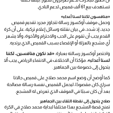
أن أطلق مبادرات لدعم طرابزون سبور، بينها حملة
تستهدف بيع 61 ألف قميص لدعم النادي.
«منافسون لكننا لسنا أعداء»
وحمل موقف أوكسوز رسالة تتجاوز مجرد تقديم قميص
جديد، إذ شدد، في بيان نقلته وسائل إعلام تركية، على أن كرة
القدم يجب أن تقوم على الحب والاحترام والأخوة، وألا يشعر
أي مشجع بالعزلة أو الإقصاء بسبب القميص الذي يرتديه.
واختصر أوكسوز رسالته بعبارة:
«قد نكون منافسين، لكننا
لسنا أعداء»
، مؤكدًا أن الاختلاف في الانتماء الرياضي يجب ألا
يتحول إلى خصومة بين الجماهير.
كما أوضح أن وضع اسم محمد صلاح على قميص جالاتا
سراي كان مقصودًا، ليحمل القميص نفسه رسالة مصالحة
بعد أن كان سببًا في الموقف الذي تعرض له المشجع.
صلاح يتحول إلى نقطة التقاء بين الجماهير
تمنح قصة المشجع بعدًا مختلفًا لبداية محمد صلاح في الكرة