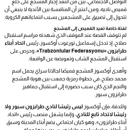
التواصل الاجتماعي، بين من انتقد إجبار المشجع على خلع
قميص ناديه، ومن اعتبر أن المنافسة بين الأندية لا ينبغي أن
تتحول إلى تضييق على المشجعين بسبب انتماءاتهم الكروية.
لفتة خاصة تعيد القميص إلى المشجع
لم تتوقف القصة عند الموقف الذي شهدته مراسم استقبال
صلاح، إذ تدخل إسماعيل تورغوت أوكسوز، رئيس
اتحاد أبناء
طرابزون «Trabzonlular Federasyonu»
، وحرص على
استقبال المشجع الشاب وتعويضه عن الواقعة.
وأهدى أوكسوز المشجع قميصًا لجالاتا سراي يحمل اسم
محمد صلاح، في خطوة رمزية جمعت بين هوية المشجع
والنجم الذي كان سبب حضوره إلى استقبال جماهير
طرابزون سبور.
وللدقة، فإن أوكسوز
ليس رئيسًا لنادي طرابزون سبور ولا
رئيسًا لاتحاد تابع للنادي
، وإنما يشغل منصب رئيس «اتحاد
أبناء طرابزون»، وهو كيان اجتماعي يضم أبناء المدينة وسبق