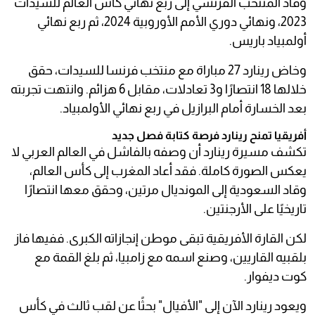
وقاد المنتخب الفرنسي إلى ربع نهائي كأس العالم للسيدات
2023، ونهائي دوري الأمم الأوروبية 2024، ثم ربع نهائي
أولمبياد باريس.
وخاض رينارد 27 مباراة مع منتخب فرنسا للسيدات، حقق
خلالها 18 انتصارًا و3 تعادلات، مقابل 6 هزائم. وانتهت تجربته
بعد الخسارة أمام البرازيل في ربع نهائي الأولمبياد.
أفريقيا تمنح رينارد فرصة كتابة فصل جديد
تكشف مسيرة رينارد أن وصفه بالفاشل في العالم العربي لا
يعكس الصورة كاملة. فقد أعاد المغرب إلى كأس العالم،
وقاد السعودية إلى المونديال مرتين، وحقق معها انتصارًا
تاريخيًا على الأرجنتين.
لكن القارة الأفريقية تبقى موطن إنجازاته الكبرى. ففيها فاز
بلقبيه القاريين، وصنع اسمه مع زامبيا، ثم بلغ القمة مع
كوت ديفوار.
ويعود رينارد الآن إلى "الأفيال" بحثًا عن لقب ثالث في كأس