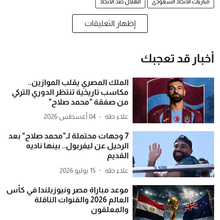
مباريات الاتحاد السعودي
الهلال ضد الاتحاد
إظهار التعليقات
أخبار قد تعجبك
الملك المصري يقلب الموازين..
مكاسب تاريخية تنتظر الدوري التركي
من صفقة "محمد صلاح"
علاء طه
04 أغسطس 2026
7 وجهات محتملة لـ"محمد صلاح" بعد
الرحيل عن ليفربول.. بينها ناديه
القديم
علاء طه
15 يوليو 2026
موعد مباراة مصر ونيوزيلندا في كأس
العالم 2026 والقنوات الناقلة
والمعلقون