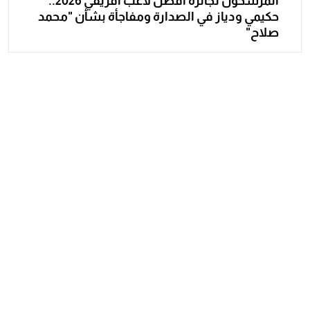
المرشحون لجائزة أفضل لاعب أفريقي 2026..
حكيمي ودياز في الصدارة ومفاجأة بشأن "محمد
صلاح"