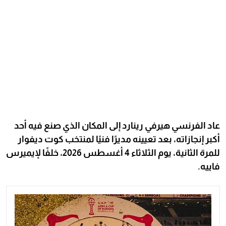
عاد الفرنسي هيرفي رينارد إلى المكان الذي صنع فيه أحد
أكبر إنجازاته، بعد تعيينه مديرًا فنيًا لمنتخب كوت ديفوار
للمرة الثانية، يوم الثلاثاء 4 أغسطس 2026، خلفًا لإيميرس
فاييه.