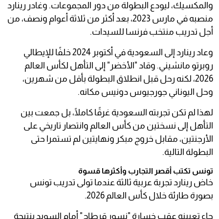
والمكسيك، ليودع البطولة من دور المجموعات. وغادر رينارد
منصبه في مارس 2023، بعد أكثر من ثلاثة أعوام ونصف، من
أجل تدريب منتخب فرنسا للسيدات.
وعاد رينارد إلى السعودية في أكتوبر 2024 خلفًا للإيطالي
روبرتو مانشيني. وقاد "الأخضر" إلى التأهل لكأس العالم
2026، لكنه رحل قبل انطلاق البطولة بأقل من شهرين،
وحل اليوناني جورجيوس دونيس مكانه.
لهذا لم تكن تجربته السعودية غرقًا كاملًا، بل جمعت بين
التأهل إلى نسختين من كأس العالم وانتصار تاريخي على
الأرجنتين، مقابل خروج مبكر ونهايتين لم تستمرا حتى
البطولة التالية.
تونس تكتب أقصر التجارب وأكثرها قسوة
خاض رينارد تجربة عربية ثالثة عندما تولى تدريب تونس
بصورة طارئة خلال كأس العالم 2026.
جاء تعيينه عقب خسارة "نسور قرطاج" أمام السويد بنتيجة