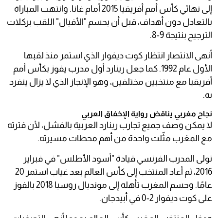
إلى نهائي كأس أمم أفريقيا 2015 أمام غانا. وانتهت المباراة
بالتعادل دون أهداف، قبل أن يحسم "الأفيال" اللقب بركلات
الترجيح بنتيجة 9-8.
أنهى الانتصار انتظار كوت ديفوار الذي استمر منذ لقبها
الأول عام 1992. كما جعل رينارد أول مدرب يفوز بكأس أمم
أفريقيا مع منتخبين مختلفين، وهو الإنجاز الذي لا يزال ينفرد
به.
نجاح مغربي يناقض رواية الإخفاق العربي
لا يمكن وصف جميع تجارب رينارد العربية بالفشل، لأن فترته
مع المغرب مثّلت واحدة من أهم محطات مسيرته.
تولى المدرب الفرنسي قيادة "أسود الأطلس" في فبراير
2016، ثم أعاد المنتخب إلى كأس العالم بعد غياب استمر 20
عامًا. وحسم المغرب تأهله إلى مونديال روسيا 2018 بالفوز
على كوت ديفوار 2-0 في أبيدجان.