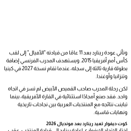
وتأتي عودة رينارد بعد 11 عامًا من قيادته "الأفيال" إلى لقب
كأس أمم أفريقيا 2015. ويستهدف المدرب الفرنسي إضافة
بطولة قارية ثالثة إلى سجله، عندما تقام نسخة 2027 في كينيا
وتنزانيا وأوغندا.
لكن رحلة المدرب صاحب القميص الأبيض لم تسر في اتجاه
واحد. فقد صنع أمجادًا استثنائية في القارة الأفريقية، بينما
تباينت نتائجه مع المنتخبات العربية بين نجاحات تاريخية
ونهايات قاسية.
كوت ديفوار تعيد رينارد بعد مونديال 2026
اختار الاتحاد الإيفواري إعادة رينارد إلى قيادة المنتخب، عقب