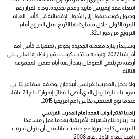
انتهاء عقد إيميرس فاييه وعدم تجديده. وجاء القرار رغم
وصول كوت ديفوار إلى الأدوار الإقصائية في كأس العالم
للمرة الأولى خلال مشاركاتها الأربع، قبل الخروج أمام
النرويج من دور الـ32.
وسيبدأ رينارد مهمته الجديدة بخوض تصفيات كأس أمم
أفريقيا 2027. ويواجه منتخب كوت ديفوار نظيره الغاني على
أرضه، ثم يلتقي الصومال بعد أربعة أيام ضمن المجموعة
الثالثة.
ولا يدخل المدرب الفرنسي أبيدجان بوصفه اسمًا غريبًا، بل
يعود باعتباره الرجل الذي أنهى انتظارًا إيفواريًا دام 23 عامًا،
عندما توج المنتخب بكأس أمم أفريقيا 2015.
زامبيا تفتح أبواب المجد أمام المدرب الفرنسي
بدأ رينارد بناء شهرته الأفريقية بعدما عمل مساعدًا
للفرنسي كلود لوروا مع منتخب غانا، قبل أن يتولى تدريب
زامبيا للمرة الأولى عام 2008.