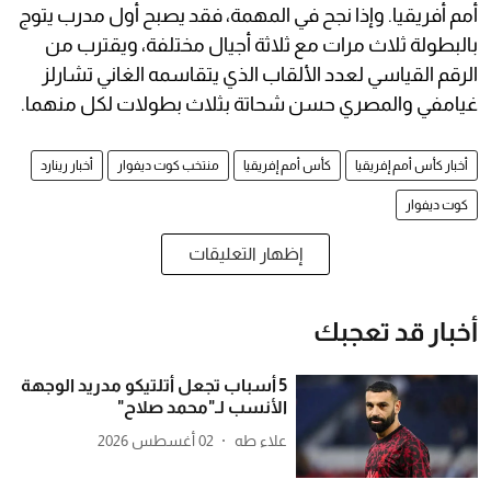
أمم أفريقيا. وإذا نجح في المهمة، فقد يصبح أول مدرب يتوج
بالبطولة ثلاث مرات مع ثلاثة أجيال مختلفة، ويقترب من
الرقم القياسي لعدد الألقاب الذي يتقاسمه الغاني تشارلز
غيامفي والمصري حسن شحاتة بثلاث بطولات لكل منهما.
أخبار كأس أمم إفريقيا
كأس أمم إفريقيا
منتخب كوت ديفوار
أخبار رينارد
كوت ديفوار
إظهار التعليقات
أخبار قد تعجبك
5 أسباب تجعل أتلتيكو مدريد الوجهة
الأنسب لـ"محمد صلاح"
علاء طه
02 أغسطس 2026