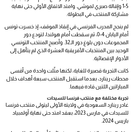
5-1 وإقالة صبري لموشي. وامتد الاتفاق الأولي حتى نهاية
مشاركة المنتخب في البطولة.
لم ينجح المدرب الفرنسي في إنقاذ الموقف، إذ خسرت تونس
أمام اليابان 4-0، ثم سقطت أمام هولندا، لتودع دور
المجموعات دون بلوغ دور الـ32. وأصبح المنتخب التونسي
الوحيد بين المنتخبات الأفريقية العشرة الذي لم يتأهل إلى
الأدوار الإقصائية.
كانت التجربة قصيرة للغاية، لكنها مثّلت واحدة من أقسى
محطات رينارد، بعدما استقبل المنتخب سبعة أهداف خلال
المباراتين اللتين قاده فيهما.
تجربة مختلفة مع منتخب فرنسا للسيدات
غادر رينارد السعودية في ولايته الأولى ليتولى منتخب فرنسا
للسيدات في مارس 2023، بعقد امتد حتى نهاية أولمبياد
باريس 2024.