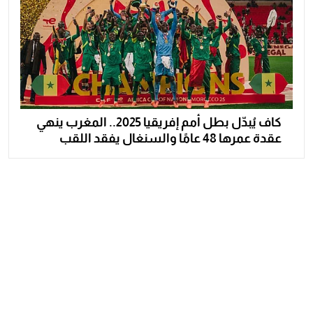
كاف يُبدّل بطل أمم إفريقيا 2025.. المغرب ينهي
عقدة عمرها 48 عامًا والسنغال يفقد اللقب