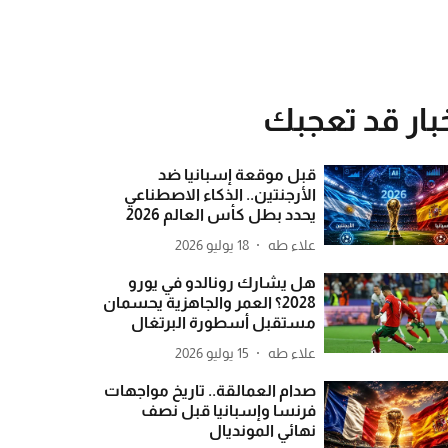
بار قد تعجبك
قبل موقعة إسبانيا ضد
الأرجنتين.. الذكاء الاصطناعي
يحدد بطل كأس العالم 2026
علاء طه
18 يوليو 2026
هل يشارك رونالدو في يورو
2028؟ العمر والجاهزية يحسمان
مستقبل أسطورة البرتغال
علاء طه
15 يوليو 2026
صدام العمالقة.. تاريخ مواجهات
فرنسا وإسبانيا قبل نصف
نهائي المونديال