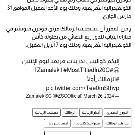
الكونفيدرالية الأفريقية، وذلك يوم الأحد المقبل الموافق 31
مارس الجاري.
ومن المقرر أن يستضيف الزمالك فريق مودرن فيوتشر في
مباراة الإياب للدور ربع النهائي من بطولة كأس
الكونفيدرالية الأفريقية، وذلك يوم 7 أبريل المقبل.
إليكم كواليس تدريبات فريقنا ليوم الإثنين
|
|
#MostTitledIn20C
#Zamalek
🤗
#الزمالك_أولًا
pic.twitter.com/Tee0mSthvp
March 26, 2024
— Zamalek SC (@ZSCOfficial)
الدوري المصري
أخبار الزمالك
الزمالك
صفقات الزمالك
مباريات الزمالك
سيراميكا كليوباترا
أحمد ياسر ريان