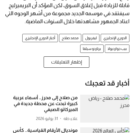
قابلة للزيادة قبل إغلاق السوق، لكن المؤكد أن البريميرليج
سيفتقد في موسمه الجديد مجموعة من أشهر الوجوه التي
اعتاد الجمهور مشاهدتها خلال السنوات الماضية.
الدوري الإنجليزي
ليفربول
محمد صلاح
أخبار الدوري الإنجليزي
بيب جوارديولا
برناردو سيلفا
إظهار التعليقات
أخبار قد تعجبك
من صلاح إلى محرز.. أسماء عربية
كبيرة تبحث عن محطة جديدة في
الميركاتو الصيفي
علاء طه
31 يوليو 2026
مونديال الأرقام القياسية.. كأس