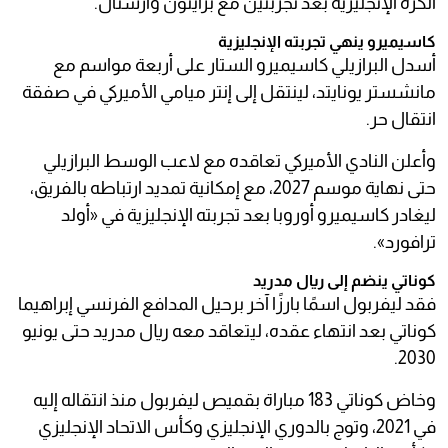
الكرة الإنجليزية بعد تجربتين مع برايتون وأرسنال.
كاسيميرو ينهي تجربته الإنجليزية
أسدل البرازيلي كاسيميرو الستار على أربعة مواسم مع
مانشستر يونايتد، لينتقل إلى إنتر ميامي الأميركي في صفقة
انتقال حر.
وأعلن النادي الأميركي تعاقده مع لاعب الوسط البرازيلي
حتى نهاية موسم 2027، مع إمكانية تمديد ارتباطه بالفريق،
ليغادر كاسيميرو أوروبا بعد تجربته الإنجليزية في «أولد
ترافورد».
كوناتي ينضم إلى ريال مدريد
فقد ليفربول اسمًا بارزًا آخر برحيل المدافع الفرنسي إبراهيما
كوناتي بعد انتهاء عقده، ليتعاقد معه ريال مدريد حتى يونيو
2030.
وخاض كوناتي 183 مباراة بقميص ليفربول منذ انتقاله إليه
في 2021، وتوج بالدوري الإنجليزي وكأس الاتحاد الإنجليزي