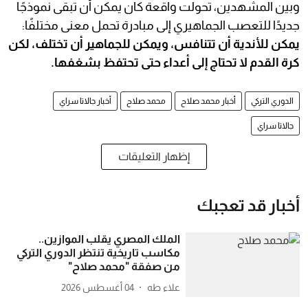
وبين المشهدين، تحولت واقعة كان يمكن أن تبقى نموذجًا
جديدًا للتعصب الجماهيري إلى مبادرة تحمل معنى مختلفًا:
يمكن للأندية أن تتنافس، ويمكن للجماهير أن تختلف، لكن
كرة القدم لا تحتاج إلى أعداء حتى تحتفظ بشغفها.
الدوري التركي
أخبار محمد صلاح
محمد صلاح
أخبار جالاتا سراي
جالاتا سراي
إظهار التعليقات
أخبار قد تعجبك
الملك المصري يقلب الموازين..
مكاسب تاريخية تنتظر الدوري التركي
من صفقة "محمد صلاح"
علاء طه
04 أغسطس 2026