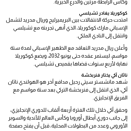
وكأس الرابطة مرتين والدرع الخيرية.
كوكوريلا يغادر تشيلسي
امتدت حركة الانتقالات بين البريميرليج وريال مدريد لتشمل
الإسباني مارك كوكوريلا، الذي أنهى تجربته مع تشيلسي
وانتقل إلى النادي الملكي.
وأعلن ريال مدريد التعاقد مع الظهير الإسباني لمدة ستة
مواسم، ليستمر عقده حتى يونيو 2032، ويضع كوكوريلا
نهاية لأربع سنوات قضاها بقميص تشيلسي.
ناثان آكي يختار فنربخشة
شهد مانشستر سيتي رحيل مدافع آخر هو الهولندي ناثان
آكي، الذي انتقل إلى فنربخشة التركي بعد ستة مواسم مع
الفريق الإنجليزي.
وحقق آكي خلال تلك الفترة أربعة ألقاب للدوري الإنجليزي،
إلى جانب دوري أبطال أوروبا وكأس العالم للأندية والسوبر
الأوروبي وعدد من البطولات المحلية، قبل أن يفتح صفحة