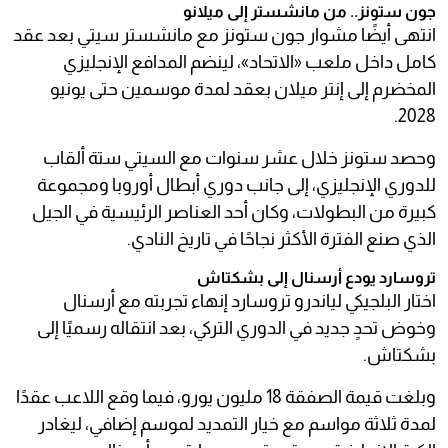
جون ستونز.. من مانشستر إلى ميلانو
انتهى أيضًا مشوار جون ستونز مع مانشستر سيتي بعد عقد
كامل داخل ملعب «الاتحاد»، لينضم المدافع الإنجليزي
المخضرم إلى إنتر ميلان بعقد لمدة موسمين حتى يونيو
2028.
وحصد ستونز خلال عشر سنوات مع السيتي ستة ألقاب
للدوري الإنجليزي، إلى جانب دوري أبطال أوروبا ومجموعة
كبيرة من البطولات، وكان أحد العناصر الرئيسية في الجيل
الذي صنع الفترة الأكثر نجاحًا في تاريخ النادي.
تروسارد يودع أرسنال إلى بشكتاش
اختار البلجيكي لياندرو تروسارد إنهاء تجربته مع أرسنال
وخوض تحدٍ جديد في الدوري التركي، بعد انتقاله رسميًا إلى
بشكتاش.
وبلغت قيمة الصفقة 18 مليون يورو، فيما وقع اللاعب عقدًا
لمدة ثلاثة مواسم مع خيار التمديد لموسم إضافي، ليغادر