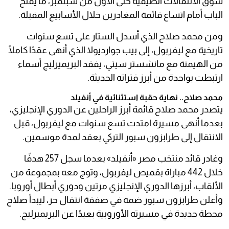
سوق الانتقالات الصيفية حتى الأول من سبتمبر، ما يفتح
الباب أمام اتساع قائمة المغادرين خلال الأسابيع المقبلة.
ومن محمد صلاح الذي أسدل الستار على تسع سنوات
تاريخية مع ليفربول، إلى بيب جوارديولا الذي أنهى عقدًا كاملًا
من الهيمنة مع مانشستر سيتي، يفقد البريميرليج أسماء
ارتبطت بواحدة من أبرز فتراته الحديثة.
محمد صلاح.. نهاية حقبة استثنائية في أنفيلد
يتصدر محمد صلاح قائمة أبرز الراحلين عن الدوري الإنجليزي،
بعدما أنهى مسيرة امتدت تسع سنوات مع ليفربول، قبل
الانتقال إلى طرابزون سبور التركي بعقد لمدة موسمين.
وغادر قائد منتخب مصر «أنفيلد» بعدما سجل 257 هدفًا
خلال 442 مباراة بقميص ليفربول، وتوج معه بمجموعة من
الألقاب، أبرزها الدوري الإنجليزي مرتين ودوري أبطال أوروبا.
وأعلن طرابزون سبور ضمه في صفقة انتقال حر، ليبدأ صلاح
محطة جديدة في مسيرته الأوروبية بعيدًا عن البريميرليج.