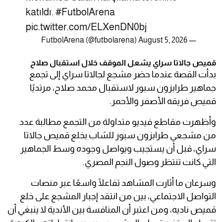
katıldı.
#FutbolArena
pic.twitter.com/ELXenDN0bj
August 5, 2026
— FutbolArena (@futbolarena)
قميص جالاتا سراي يشعل الموقف خلال استقبال صلاح
بدأت القصة عندما حضر مشجع لجالاتا سراي إلى تجمع
جماهير طرابزون سبور لاستقبال محمد صلاح، مرتديًا
قميص فريقه الأصفر والأحمر.
وأظهرت مقاطع فيديو متداولة من التجمع مطالبة عدد
من مشجعي طرابزون سبور للشاب بخلع قميص جالاتا
سراي، قبل أن يستجيب ويواصل وجوده وسط الجماهير
التي كانت تنتظر وصول النجم المصري.
وسرعان ما أثارت المشاهد تفاعلًا واسعًا عبر منصات
التواصل الاجتماعي، بين من انتقد إجبار المشجع على خلع
قميص ناديه، ومن اعتبر أن المنافسة بين الأندية لا ينبغي أن