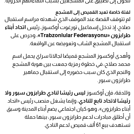
تتحول إلى تضييق على المشجعين بسبب انتماءاتهم الكروية.
لفتة خاصة تعيد القميص إلى المشجع
لم تتوقف القصة عند الموقف الذي شهدته مراسم استقبال
صلاح، إذ تدخل إسماعيل تورغوت أوكسوز، رئيس
اتحاد أبناء
طرابزون «Trabzonlular Federasyonu»
، وحرص على
استقبال المشجع الشاب وتعويضه عن الواقعة.
وأهدى أوكسوز المشجع قميصًا لجالاتا سراي يحمل اسم
محمد صلاح، في خطوة رمزية جمعت بين هوية المشجع
والنجم الذي كان سبب حضوره إلى استقبال جماهير
طرابزون سبور.
وللدقة، فإن أوكسوز
ليس رئيسًا لنادي طرابزون سبور ولا
رئيسًا لاتحاد تابع للنادي
، وإنما يشغل منصب رئيس «اتحاد
أبناء طرابزون»، وهو كيان اجتماعي يضم أبناء المدينة وسبق
أن أطلق مبادرات لدعم طرابزون سبور، بينها حملة
تستهدف بيع 61 ألف قميص لدعم النادي.