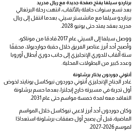
برناردو سيلفا يفتح صفحة جديدة مع ريال مدريد
بعد تسع سنوات حافلة بالألقاب، انتهت رحلة البرتغالي
برناردو سيلفا مع مانشستر سيتي، بعدما انتقل إلى ريال
مدريد بعقد يمتد حتى يونيو 2028.
ووصل سيلفا إلى السيتي عام 2017 قادمًا من موناكو،
وأصبح أحد أبرز عناصر الفريق خلال حقبة جوارديولا، محققًا
ستة ألقاب للدوري الإنجليزي إلى جانب دوري أبطال أوروبا
وعدد كبير من البطولات المحلية.
أنتوني جوردون يختار برشلونة
غادر الجناح الإنجليزي أنتوني جوردون نيوكاسل يونايتد لخوض
أول تجربة في مسيرته خارج إنجلترا، بعدما حسم برشلونة
التعاقد معه لمدة خمسة مواسم حتى عام 2031.
وكان جوردون أحد أبرز لاعبي نيوكاسل خلال المواسم
الماضية، قبل أن يصبح أول صفقات برشلونة استعدادًا
لموسم 2026-2027.