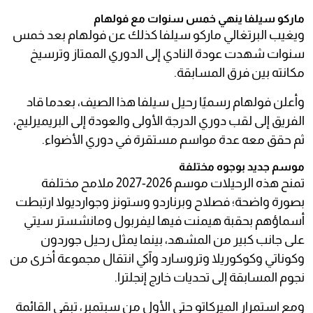
ماركو سيلفا ينهي خمس سنوات مع فولهام
ويغيب البرتغالي ماركو سيلفا كذلك عن فولهام بعد خمس
سنوات شهدت عودة النادي إلى الدوري الممتاز وترسيخ
مكانته بين فرق المسابقة.
وأعلن فولهام رسميًا رحيل سيلفا هذا الصيف، بعدما قاد
الفريق إلى لقب دوري الدرجة الأولى والعودة إلى البريميرليج،
ثم حقق معه عدة مواسم مستقرة في دوري الأضواء.
موسم جديد بوجوه مختلفة
تمنح هذه الرحيلات موسم 2026-2027 ملامح مختلفة
بصورة واضحة؛ فصلاح وبرناردو وستونز وجوارديولا ارتبطت
أسماؤهم بحقبة هيمنت فيها ليفربول ومانشستر سيتي
على جانب كبير من المشهد، بينما يمثل رحيل جوردون
وكوناتي وكوكوريلا وتروسارد وآكي انتقال مجموعة أخرى من
نجوم المسابقة إلى تحديات خارج إنجلترا.
ومع استمرار الميركاتو حتى الأول من سبتمبر، تبقى القائمة