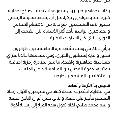
بين أنصار الأندية.
وكانت جماهير طرابزون سبور قد استقبلت صلاح بحفاوة
كبيرة منذ وصوله إلى تركيا، قبل أن يشهد تقديمه الرسمي
حضور آلاف المشجعين، مع حالة من الاهتمام الإعلامي
والجماهيري الواسع بأحد أكبر الأسماء التي انضمت إلى
الدوري التركي في السنوات الأخيرة.
ويأتي ذلك في وقت تشهد فيه المنافسة بين طرابزون
سبور وأندية إسطنبول الكبرى، وفي مقدمتها جالاتا سراي،
حساسية جماهيرية واضحة، ما منح المبادرة رمزية إضافية
باعتبارها دعوة للفصل بين المنافسة داخل الملعب
والعلاقة بين المشجعين خارجه.
قميص بدأ الأزمة وأنهاها
في النهاية، اختُصرت القصة كلها في قميصين؛ الأول ارتداه
المشجع فأُجبر على خلعه، والثاني حمل ألوان النادي نفسه
واسم محمد صلاح، لكنه تحول هذه المرة إلى رسالة أخوة.