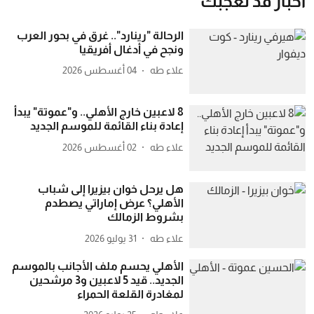
أخبار قد تعجبك
الرحالة "رينارد".. غرق في بحور العرب
ونجح في أدغال أفريقيا
علاء طه
04 أغسطس 2026
8 لاعبين خارج الأهلي.. و"عموتة" يبدأ
إعادة بناء القائمة للموسم الجديد
علاء طه
02 أغسطس 2026
هل يرحل خوان بيزيرا إلى شباب
الأهلي؟ عرض إماراتي يصطدم
بشروط الزمالك
علاء طه
31 يوليو 2026
الأهلي يحسم ملف الأجانب بالموسم
الجديد.. قيد 5 لاعبين و3 مرشحين
لمغادرة القلعة الحمراء