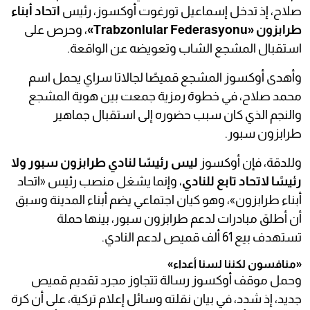
صلاح، إذ تدخل إسماعيل تورغوت أوكسوز، رئيس
اتحاد أبناء
طرابزون «Trabzonlular Federasyonu»
، وحرص على
استقبال المشجع الشاب وتعويضه عن الواقعة.
وأهدى أوكسوز المشجع قميصًا لجالاتا سراي يحمل اسم
محمد صلاح، في خطوة رمزية جمعت بين هوية المشجع
والنجم الذي كان سبب حضوره إلى استقبال جماهير
طرابزون سبور.
وللدقة، فإن أوكسوز
ليس رئيسًا لنادي طرابزون سبور ولا
رئيسًا لاتحاد تابع للنادي
، وإنما يشغل منصب رئيس «اتحاد
أبناء طرابزون»، وهو كيان اجتماعي يضم أبناء المدينة وسبق
أن أطلق مبادرات لدعم طرابزون سبور، بينها حملة
تستهدف بيع 61 ألف قميص لدعم النادي.
«منافسون لكننا لسنا أعداء»
وحمل موقف أوكسوز رسالة تتجاوز مجرد تقديم قميص
جديد، إذ شدد، في بيان نقلته وسائل إعلام تركية، على أن كرة