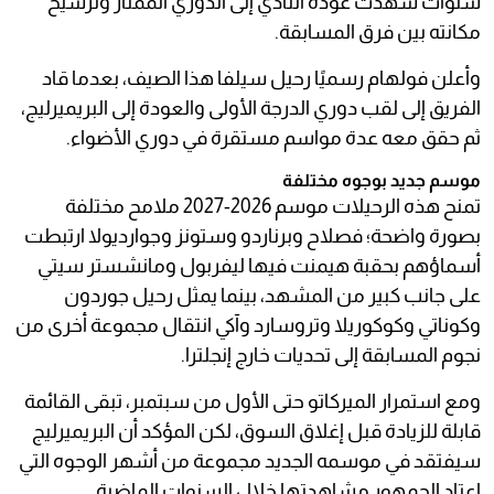
سنوات شهدت عودة النادي إلى الدوري الممتاز وترسيخ
مكانته بين فرق المسابقة.
وأعلن فولهام رسميًا رحيل سيلفا هذا الصيف، بعدما قاد
الفريق إلى لقب دوري الدرجة الأولى والعودة إلى البريميرليج،
ثم حقق معه عدة مواسم مستقرة في دوري الأضواء.
موسم جديد بوجوه مختلفة
تمنح هذه الرحيلات موسم 2026-2027 ملامح مختلفة
بصورة واضحة؛ فصلاح وبرناردو وستونز وجوارديولا ارتبطت
أسماؤهم بحقبة هيمنت فيها ليفربول ومانشستر سيتي
على جانب كبير من المشهد، بينما يمثل رحيل جوردون
وكوناتي وكوكوريلا وتروسارد وآكي انتقال مجموعة أخرى من
نجوم المسابقة إلى تحديات خارج إنجلترا.
ومع استمرار الميركاتو حتى الأول من سبتمبر، تبقى القائمة
قابلة للزيادة قبل إغلاق السوق، لكن المؤكد أن البريميرليج
سيفتقد في موسمه الجديد مجموعة من أشهر الوجوه التي
اعتاد الجمهور مشاهدتها خلال السنوات الماضية.