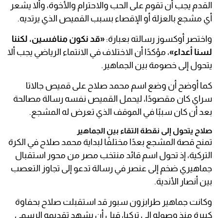
القدم يجب أن تقوم على الحب والاحترام والأخوة، وألا يشعر
أي مشجع بالعزلة أو الإقصاء بسبب القميص الذي يرتديه.
واختصر أوكسوز رسالته بعبارة:
«قد نكون منافسين، لكننا
لسنا أعداء»
، مؤكدًا أن الاختلاف في الانتماء الرياضي يجب ألا
يتحول إلى خصومة بين الجماهير.
كما أوضح أن وضع اسم محمد صلاح على قميص جالاتا
سراي كان مقصودًا، ليحمل القميص نفسه رسالة مصالحة
بعد أن كان سببًا في الموقف الذي تعرض له المشجع.
صلاح يتحول إلى نقطة التقاء بين الجماهير
تمنح قصة المشجع بعدًا مختلفًا لبداية محمد صلاح في الكرة
التركية، إذ تحول اسم قائد منتخب مصر من محور استقبال
جماهيري ضخم إلى عنصر في رسالة تدعو إلى تجاوز التعصب
بين أنصار الأندية.
وكانت جماهير طرابزون سبور قد استقبلت صلاح بحفاوة
كبيرة منذ وصوله إلى تركيا، قبل أن يشهد تقديمه الرسمي