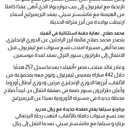
تاريخية مع ليفربول، إلى بيب جوارديولا الذي أنهى عقدًا كاملًا
من الهيمنة مع مانشستر سيتي، يفقد البريميرليج أسماء
ارتبطت بواحدة من أبرز فتراته الحديثة.
محمد صلاح.. نهاية حقبة استثنائية في أنفيلد
يتصدر محمد صلاح قائمة أبرز الراحلين عن الدوري الإنجليزي،
بعدما أنهى مسيرة امتدت تسع سنوات مع ليفربول، قبل
الانتقال إلى طرابزون سبور التركي بعقد لمدة موسمين.
وغادر قائد منتخب مصر «أنفيلد» بعدما سجل 257 هدفًا
خلال 442 مباراة بقميص ليفربول، وتوج معه بمجموعة من
الألقاب، أبرزها الدوري الإنجليزي مرتين ودوري أبطال أوروبا.
وأعلن طرابزون سبور ضمه في صفقة انتقال حر، ليبدأ صلاح
محطة جديدة في مسيرته الأوروبية بعيدًا عن البريميرليج.
برناردو سيلفا يفتح صفحة جديدة مع ريال مدريد
بعد تسع سنوات حافلة بالألقاب، انتهت رحلة البرتغالي
برناردو سيلفا مع مانشستر سيتي، بعدما انتقل إلى ريال