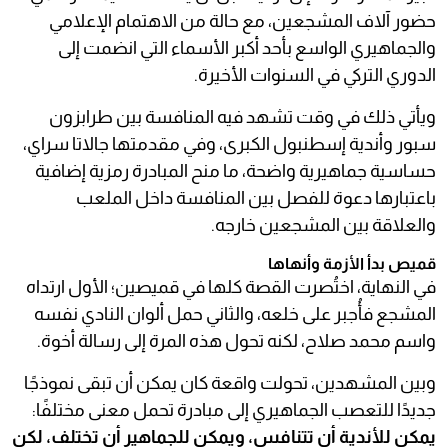
حضور آلاف المشجعين، مع حالة من الاهتمام الإعلامي
والجماهيري الواسع بأحد أكبر الأسماء التي انضمت إلى
الدوري التركي في السنوات الأخيرة.
ويأتي ذلك في وقت تشهد فيه المنافسة بين طرابزون
سبور وأندية إسطنبول الكبرى، وفي مقدمتها جالاتا سراي،
حساسية جماهيرية واضحة، ما منح المبادرة رمزية إضافية
باعتبارها دعوة للفصل بين المنافسة داخل الملعب
والعلاقة بين المشجعين خارجه.
قميص بدأ الأزمة وأنهاها
في النهاية، اختُصرت القصة كلها في قميصين؛ الأول ارتداه
المشجع فأُجبر على خلعه، والثاني حمل ألوان النادي نفسه
واسم محمد صلاح، لكنه تحول هذه المرة إلى رسالة أخوة.
وبين المشهدين، تحولت واقعة كان يمكن أن تبقى نموذجًا
جديدًا للتعصب الجماهيري إلى مبادرة تحمل معنى مختلفًا:
يمكن للأندية أن تتنافس، ويمكن للجماهير أن تختلف، لكن