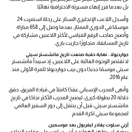
بل بعدما قرر إنهاء مسيرته الاحترافية نهائيًا.
وأسدل اللاعب الإنجليزي الستار على رحلة استمرت 24
موسمًا في الدوري الممتاز، بعدما وصل إلى 658 مباراة
وأصبح صاحب الرقم القياسي لأكثر اللاعبين مشاركة في
تاريخ المسابقة، متجاوزًا جاريث باري.
جوارديولا.. نهاية حقبة صنعت تاريخ مانشستر سيتي
لا تقتصر الوجوه الغائبة على اللاعبين، إذ سيبدأ مانشستر
سيتي موسمًا جديدًا دون بيب جوارديولا للمرة الأولى منذ
عام 2016.
وأنهى المدرب الإسباني عقدًا كاملًا في قيادة الفريق، حقق
خلاله 20 بطولة كبرى، ليصبح المدرب الأكثر نجاحًا في تاريخ
مانشستر سيتي، قبل أن ينتقل إلى دور السفير العالمي
لمجموعة سيتي لكرة القدم.
آرني سلوت يغادر ليفربول بعد موسمين
بدوره، لن يظهر الهولندي آرني سلوت على مقاعد البدلاء