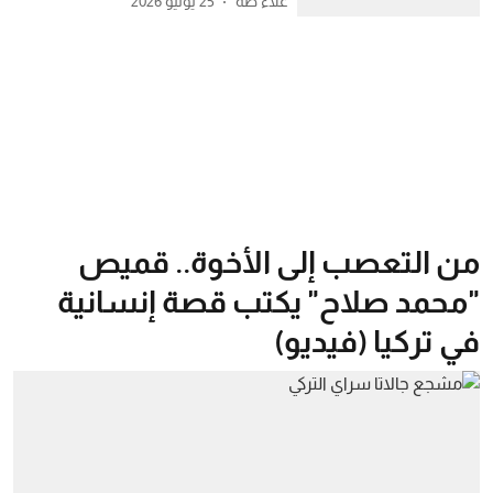
علاء طه
25 يوليو 2026
من التعصب إلى الأخوة.. قميص
"محمد صلاح" يكتب قصة إنسانية
في تركيا (فيديو)