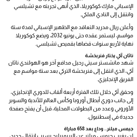
الإسباني مارك كوكوريلا، الذي أنهى تجربته مع تشيلسي
وانتقل إلى النادي الملكي.
وأعلن ريال مدريد التعاقد مع الظهير الإسباني لمدة ستة
مواسم، ليستمر عقده حتى يونيو 2032، ويضع كوكوريلا
نهاية لأربع سنوات قضاها بقميص تشيلسي.
ناثان آكي يختار فنربخشة
شهد مانشستر سيتي رحيل مدافع آخر هو الهولندي ناثان
آكي، الذي انتقل إلى فنربخشة التركي بعد ستة مواسم مع
الفريق الإنجليزي.
وحقق آكي خلال تلك الفترة أربعة ألقاب للدوري الإنجليزي،
إلى جانب دوري أبطال أوروبا وكأس العالم للأندية والسوبر
الأوروبي وعدد من البطولات المحلية، قبل أن يفتح صفحة
جديدة في إسطنبول.
جيمس ميلنر.. وداع بعد 658 مباراة
لن يغيب جيمس ميلنر عن البريميرليج بسبب انتقال جديد،