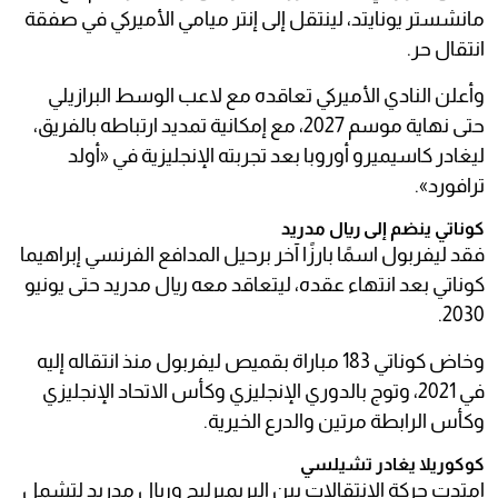
مانشستر يونايتد، لينتقل إلى إنتر ميامي الأميركي في صفقة
انتقال حر.
وأعلن النادي الأميركي تعاقده مع لاعب الوسط البرازيلي
حتى نهاية موسم 2027، مع إمكانية تمديد ارتباطه بالفريق،
ليغادر كاسيميرو أوروبا بعد تجربته الإنجليزية في «أولد
ترافورد».
كوناتي ينضم إلى ريال مدريد
فقد ليفربول اسمًا بارزًا آخر برحيل المدافع الفرنسي إبراهيما
كوناتي بعد انتهاء عقده، ليتعاقد معه ريال مدريد حتى يونيو
2030.
وخاض كوناتي 183 مباراة بقميص ليفربول منذ انتقاله إليه
في 2021، وتوج بالدوري الإنجليزي وكأس الاتحاد الإنجليزي
وكأس الرابطة مرتين والدرع الخيرية.
كوكوريلا يغادر تشيلسي
امتدت حركة الانتقالات بين البريميرليج وريال مدريد لتشمل