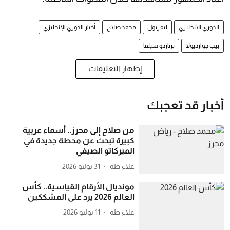
الدوري الإنجليزي
ليفربول
محمد صلاح
أخبار الدوري الإنجليزي
بيب جوارديولا
برناردو سيلفا
إظهار التعليقات
أخبار قد تعجبك
من صلاح إلى محرز.. أسماء عربية
كبيرة تبحث عن محطة جديدة في
الميركاتو الصيفي
علاء طه
31 يوليو 2026
مونديال الأرقام القياسية.. كأس
العالم 2026 يرد على المشككين
علاء طه
11 يوليو 2026