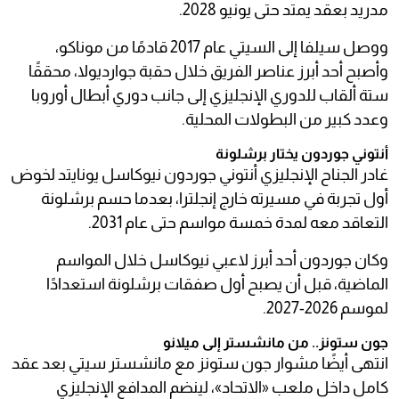
مدريد بعقد يمتد حتى يونيو 2028.
ووصل سيلفا إلى السيتي عام 2017 قادمًا من موناكو،
وأصبح أحد أبرز عناصر الفريق خلال حقبة جوارديولا، محققًا
ستة ألقاب للدوري الإنجليزي إلى جانب دوري أبطال أوروبا
وعدد كبير من البطولات المحلية.
أنتوني جوردون يختار برشلونة
غادر الجناح الإنجليزي أنتوني جوردون نيوكاسل يونايتد لخوض
أول تجربة في مسيرته خارج إنجلترا، بعدما حسم برشلونة
التعاقد معه لمدة خمسة مواسم حتى عام 2031.
وكان جوردون أحد أبرز لاعبي نيوكاسل خلال المواسم
الماضية، قبل أن يصبح أول صفقات برشلونة استعدادًا
لموسم 2026-2027.
جون ستونز.. من مانشستر إلى ميلانو
انتهى أيضًا مشوار جون ستونز مع مانشستر سيتي بعد عقد
كامل داخل ملعب «الاتحاد»، لينضم المدافع الإنجليزي