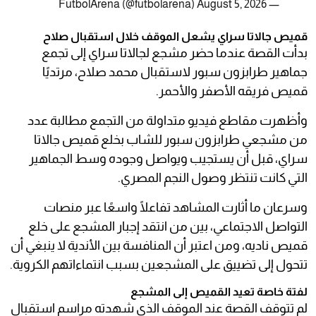
August 5, 2026
— FutbolArena (@futbolarena)
قميص جالاتا سراي يشعل الموقف خلال استقبال صلاح
بدأت القصة عندما حضر مشجع لجالاتا سراي إلى تجمع
جماهير طرابزون سبور لاستقبال محمد صلاح، مرتديًا
قميص فريقه الأصفر والأحمر.
وأظهرت مقاطع فيديو متداولة من التجمع مطالبة عدد
من مشجعي طرابزون سبور للشاب بخلع قميص جالاتا
سراي، قبل أن يستجيب ويواصل وجوده وسط الجماهير
التي كانت تنتظر وصول النجم المصري.
وسرعان ما أثارت المشاهد تفاعلًا واسعًا عبر منصات
التواصل الاجتماعي، بين من انتقد إجبار المشجع على خلع
قميص ناديه، ومن اعتبر أن المنافسة بين الأندية لا ينبغي أن
تتحول إلى تضييق على المشجعين بسبب انتماءاتهم الكروية.
لفتة خاصة تعيد القميص إلى المشجع
لم تتوقف القصة عند الموقف الذي شهدته مراسم استقبال