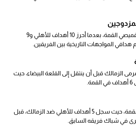
لمزدوجين
يعتبر عبد الكريم صقر أكثر اللاعبين تسجيلًا بقميصي القمة، بعدما أحرز 10 أهداف للأهلي و9
 الزمالك قبل أن ينتقل إلى القلعة البيضاء، حيث
يعد حسام حسن أحد أبرز الأسماء في تاريخ القمة، حيث سجل 5 أهداف للأهلي ضد الزمالك، قبل