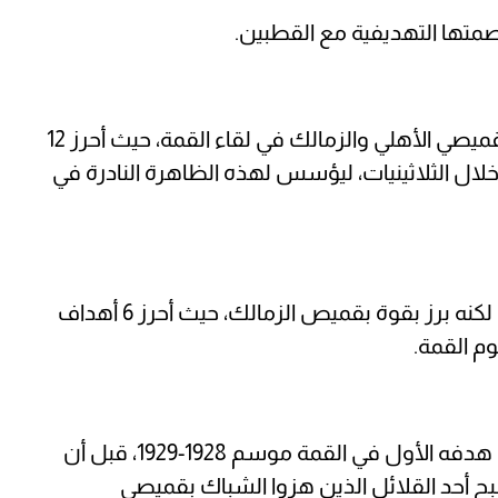
صمتها التهديفية مع القطبين.
يعد مصطفى كامل طه أول لاعب يسجل بقميصي الأهلي والزمالك في لقاء القمة، حيث أحرز 12
أهداف مع الأحمر خلال الثلاثينيات، ليؤسس لهذه الظاهرة النادرة في
سجل عبد الرحمن فوزي هدفًا وحيدًا للأهلي، لكنه برز بقوة بقميص الزمالك، حيث أحرز 6 أهداف
م القمة.
بدأ لبيب محمود مسيرته مع الزمالك وسجل هدفه الأول في القمة موسم 1928-1929، قبل أن
9 أهداف أخرى، ليصبح أحد القلائل الذين هزوا الشباك بقميصي