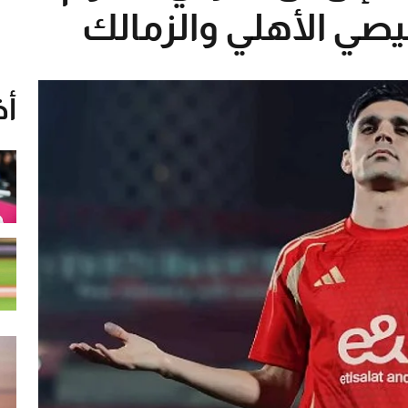
صي الأهلي والزمالك
أخ