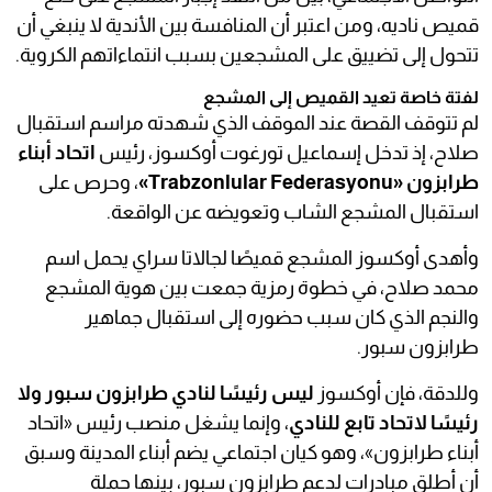
قميص ناديه، ومن اعتبر أن المنافسة بين الأندية لا ينبغي أن
تتحول إلى تضييق على المشجعين بسبب انتماءاتهم الكروية.
لفتة خاصة تعيد القميص إلى المشجع
لم تتوقف القصة عند الموقف الذي شهدته مراسم استقبال
صلاح، إذ تدخل إسماعيل تورغوت أوكسوز، رئيس
اتحاد أبناء
طرابزون «Trabzonlular Federasyonu»
، وحرص على
استقبال المشجع الشاب وتعويضه عن الواقعة.
وأهدى أوكسوز المشجع قميصًا لجالاتا سراي يحمل اسم
محمد صلاح، في خطوة رمزية جمعت بين هوية المشجع
والنجم الذي كان سبب حضوره إلى استقبال جماهير
طرابزون سبور.
وللدقة، فإن أوكسوز
ليس رئيسًا لنادي طرابزون سبور ولا
رئيسًا لاتحاد تابع للنادي
، وإنما يشغل منصب رئيس «اتحاد
أبناء طرابزون»، وهو كيان اجتماعي يضم أبناء المدينة وسبق
أن أطلق مبادرات لدعم طرابزون سبور، بينها حملة