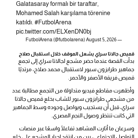
Galatasaray formalı bir taraftar,
Mohamed Salah karşılama törenine
katıldı.
#FutbolArena
pic.twitter.com/ELXenDN0bj
August 5, 2026
— FutbolArena (@futbolarena)
قميص جالاتا سراي يشعل الموقف خلال استقبال صلاح
بدأت القصة عندما حضر مشجع لجالاتا سراي إلى تجمع
جماهير طرابزون سبور لاستقبال محمد صلاح، مرتديًا
قميص فريقه الأصفر والأحمر.
وأظهرت مقاطع فيديو متداولة من التجمع مطالبة عدد
من مشجعي طرابزون سبور للشاب بخلع قميص جالاتا
سراي، قبل أن يستجيب ويواصل وجوده وسط الجماهير
التي كانت تنتظر وصول النجم المصري.
وسرعان ما أثارت المشاهد تفاعلًا واسعًا عبر منصات
التواصل الاجتماعي، بين من انتقد إجبار المشجع على خلع