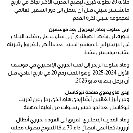
خلاله 20 بطولة كبرى، ليصبح المدرب الأكثر نجاحًا في تاريخ
مانشستر سيتي، قبل أن ينتقل إلى دور السفير العالمي
لمجموعة سيتي لكرة القدم.
آرني سلوت يغادر ليفربول بعد موسمين
بدوره، لن يظهر الهولندي آرني سلوت على مقاعد البدلاء
في البريميرليج بالموسم الجديد، بعدما أنهى ليفربول تجربته
عقب موسمين فقط.
وقاد سلوت الريدز إلى لقب الدوري الإنجليزي في موسمه
الأول 2024-2025، وهو اللقب رقم 20 في تاريخ النادي، قبل
أن يرحل بنهاية مايو 2026.
إيدي هاو يطوي صفحة نيوكاسل
ومن أبرز الغائبين أيضًا إيدي هاو، الذي رحل عن تدريب
نيوكاسل بعد نحو خمس سنوات من توليه المهمة.
وقاد المدرب الإنجليزي الفريق إلى العودة لدوري أبطال
أوروبا، كما أنهى انتظارًا دام 70 عامًا للتتويج ببطولة محلية