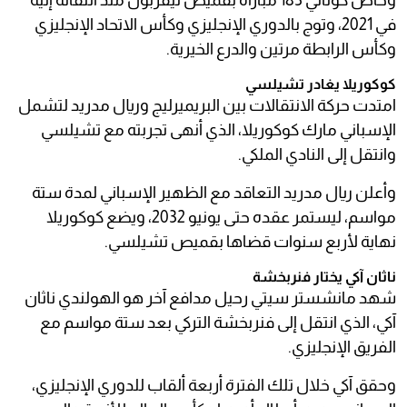
وخاض كوناتي 183 مباراة بقميص ليفربول منذ انتقاله إليه
في 2021، وتوج بالدوري الإنجليزي وكأس الاتحاد الإنجليزي
وكأس الرابطة مرتين والدرع الخيرية.
كوكوريلا يغادر تشيلسي
امتدت حركة الانتقالات بين البريميرليج وريال مدريد لتشمل
الإسباني مارك كوكوريلا، الذي أنهى تجربته مع تشيلسي
وانتقل إلى النادي الملكي.
وأعلن ريال مدريد التعاقد مع الظهير الإسباني لمدة ستة
مواسم، ليستمر عقده حتى يونيو 2032، ويضع كوكوريلا
نهاية لأربع سنوات قضاها بقميص تشيلسي.
ناثان آكي يختار فنربخشة
شهد مانشستر سيتي رحيل مدافع آخر هو الهولندي ناثان
آكي، الذي انتقل إلى فنربخشة التركي بعد ستة مواسم مع
الفريق الإنجليزي.
وحقق آكي خلال تلك الفترة أربعة ألقاب للدوري الإنجليزي،