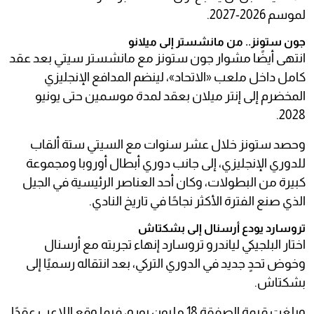
لموسم 2026-2027.
جون ستونز.. من مانشستر إلى ميلانو
انتهى أيضًا مشوار جون ستونز مع مانشستر سيتي بعد عقد
كامل داخل ملعب «الاتحاد»، لينضم المدافع الإنجليزي
المخضرم إلى إنتر ميلان بعقد لمدة موسمين حتى يونيو
2028.
وحصد ستونز خلال عشر سنوات مع السيتي ستة ألقاب
للدوري الإنجليزي، إلى جانب دوري أبطال أوروبا ومجموعة
كبيرة من البطولات، وكان أحد العناصر الرئيسية في الجيل
الذي صنع الفترة الأكثر نجاحًا في تاريخ النادي.
تروسارد يودع أرسنال إلى بشكتاش
اختار البلجيكي لياندرو تروسارد إنهاء تجربته مع أرسنال
وخوض تحدٍ جديد في الدوري التركي، بعد انتقاله رسميًا إلى
بشكتاش.
وبلغت قيمة الصفقة 18 مليون يورو، فيما وقع اللاعب عقدًا