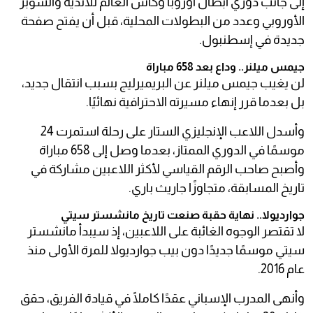
إلى جانب دوري أبطال أوروبا وكأس العالم للأندية والسوبر
الأوروبي وعدد من البطولات المحلية، قبل أن يفتح صفحة
جديدة في إسطنبول.
جيمس ميلنر.. وداع بعد 658 مباراة
لن يغيب جيمس ميلنر عن البريميرليج بسبب انتقال جديد،
بل بعدما قرر إنهاء مسيرته الاحترافية نهائيًا.
وأسدل اللاعب الإنجليزي الستار على رحلة استمرت 24
موسمًا في الدوري الممتاز، بعدما وصل إلى 658 مباراة
وأصبح صاحب الرقم القياسي لأكثر اللاعبين مشاركة في
تاريخ المسابقة، متجاوزًا جاريث باري.
جوارديولا.. نهاية حقبة صنعت تاريخ مانشستر سيتي
لا تقتصر الوجوه الغائبة على اللاعبين، إذ سيبدأ مانشستر
سيتي موسمًا جديدًا دون بيب جوارديولا للمرة الأولى منذ
عام 2016.
وأنهى المدرب الإسباني عقدًا كاملًا في قيادة الفريق، حقق