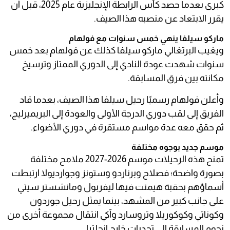
كبرى بعدما حصد كأس الرابطة الإنجليزية عام 2025، قبل أن
يقرر الابتعاد عن منصبه هذا الصيف.
ماركو سيلفا ينهي خمس سنوات مع فولهام
ويغيب البرتغالي ماركو سيلفا كذلك عن فولهام بعد خمس
سنوات شهدت عودة النادي إلى الدوري الممتاز وترسيخ
مكانته بين فرق المسابقة.
وأعلن فولهام رسميًا رحيل سيلفا هذا الصيف، بعدما قاد
الفريق إلى لقب دوري الدرجة الأولى والعودة إلى البريميرليج،
ثم حقق معه عدة مواسم مستقرة في دوري الأضواء.
موسم جديد بوجوه مختلفة
تمنح هذه الرحيلات موسم 2026-2027 ملامح مختلفة
بصورة واضحة؛ فصلاح وبرناردو وستونز وجوارديولا ارتبطت
أسماؤهم بحقبة هيمنت فيها ليفربول ومانشستر سيتي
على جانب كبير من المشهد، بينما يمثل رحيل جوردون
وكوناتي وكوكوريلا وتروسارد وآكي انتقال مجموعة أخرى من
نجوم المسابقة إلى تحديات خارج إنجلترا.