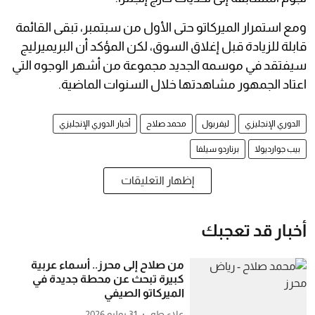
ومع استمرار الميركاتو حتى الأول من سبتمبر، تبقى القائمة
قابلة للزيادة قبل إغلاق السوق، لكن المؤكد أن البريميرليج
سيفتقد في موسمه الجديد مجموعة من أشهر الوجوه التي
اعتاد الجمهور مشاهدتها خلال السنوات الماضية.
الدوري الإنجليزي
ليفربول
محمد صلاح
أخبار الدوري الإنجليزي
بيب جوارديولا
برناردو سيلفا
إظهار التعليقات
أخبار قد تعجبك
من صلاح إلى محرز.. أسماء عربية
كبيرة تبحث عن محطة جديدة في
الميركاتو الصيفي
علاء طه
31 يوليو 2026