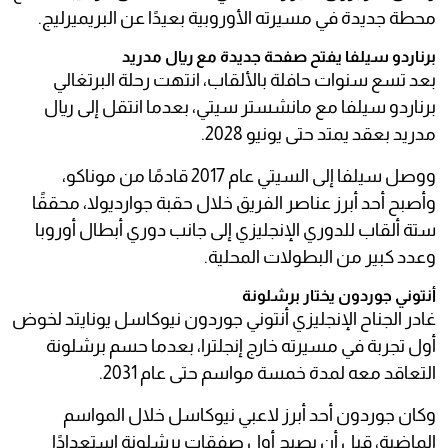
محطة جديدة في مسيرته الأوروبية بعيدًا عن البريميرليج.
برناردو سيلفا يفتح صفحة جديدة مع ريال مدريد
بعد تسع سنوات حافلة بالألقاب، انتهت رحلة البرتغالي
برناردو سيلفا مع مانشستر سيتي، بعدما انتقل إلى ريال
مدريد بعقد يمتد حتى يونيو 2028.
ووصل سيلفا إلى السيتي عام 2017 قادمًا من موناكو،
وأصبح أحد أبرز عناصر الفريق خلال حقبة جوارديولا، محققًا
ستة ألقاب للدوري الإنجليزي إلى جانب دوري أبطال أوروبا
وعدد كبير من البطولات المحلية.
أنتوني جوردون يختار برشلونة
غادر الجناح الإنجليزي أنتوني جوردون نيوكاسل يونايتد لخوض
أول تجربة في مسيرته خارج إنجلترا، بعدما حسم برشلونة
التعاقد معه لمدة خمسة مواسم حتى عام 2031.
وكان جوردون أحد أبرز لاعبي نيوكاسل خلال المواسم
الماضية، قبل أن يصبح أول صفقات برشلونة استعدادًا