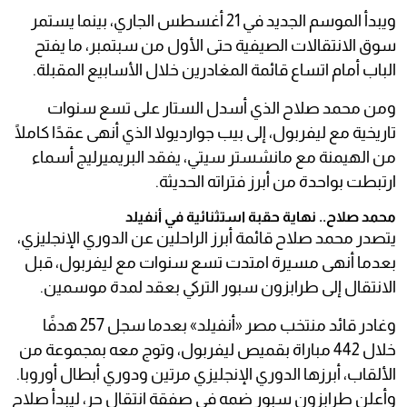
ويبدأ الموسم الجديد في 21 أغسطس الجاري، بينما يستمر
سوق الانتقالات الصيفية حتى الأول من سبتمبر، ما يفتح
الباب أمام اتساع قائمة المغادرين خلال الأسابيع المقبلة.
ومن محمد صلاح الذي أسدل الستار على تسع سنوات
تاريخية مع ليفربول، إلى بيب جوارديولا الذي أنهى عقدًا كاملًا
من الهيمنة مع مانشستر سيتي، يفقد البريميرليج أسماء
ارتبطت بواحدة من أبرز فتراته الحديثة.
محمد صلاح.. نهاية حقبة استثنائية في أنفيلد
يتصدر محمد صلاح قائمة أبرز الراحلين عن الدوري الإنجليزي،
بعدما أنهى مسيرة امتدت تسع سنوات مع ليفربول، قبل
الانتقال إلى طرابزون سبور التركي بعقد لمدة موسمين.
وغادر قائد منتخب مصر «أنفيلد» بعدما سجل 257 هدفًا
خلال 442 مباراة بقميص ليفربول، وتوج معه بمجموعة من
الألقاب، أبرزها الدوري الإنجليزي مرتين ودوري أبطال أوروبا.
وأعلن طرابزون سبور ضمه في صفقة انتقال حر، ليبدأ صلاح