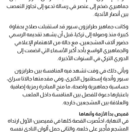
جماهيري ضخم إلى عنصر في رسالة تدعو إلى تجاوز التعصب
بين أنصار الأندية.
وكانت جماهير طرابزون سبور قد استقبلت صلاح بحفاوة
كبيرة منذ وصوله إلى تركيا، قبل أن يشهد تقديمه الرسمي
حضور آلاف المشجعين، مع حالة من الاهتمام الإعلامي
والجماهيري الواسع بأحد أكبر الأسماء التي انضمت إلى
الدوري التركي في السنوات الأخيرة.
ويأتي ذلك في وقت تشهد فيه المنافسة بين طرابزون
سبور وأندية إسطنبول الكبرى، وفي مقدمتها جالاتا سراي،
حساسية جماهيرية واضحة، ما منح المبادرة رمزية إضافية
باعتبارها دعوة للفصل بين المنافسة داخل الملعب
والعلاقة بين المشجعين خارجه.
قميص بدأ الأزمة وأنهاها
في النهاية، اختُصرت القصة كلها في قميصين؛ الأول ارتداه
المشجع فأُجبر على خلعه، والثاني حمل ألوان النادي نفسه