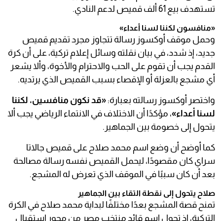
تستهدف بيع 61 ألف قميص لدعم النادي.
«منافسون لكننا لسنا أعداء»
وحمل موقف أوكسوز رسالة تتجاوز مجرد تقديم قميص
جديد، إذ شدد، في بيان نقلته وسائل إعلام تركية، على أن كرة
القدم يجب أن تقوم على الحب والاحترام والأخوة، وألا يشعر
أي مشجع بالعزلة أو الإقصاء بسبب القميص الذي يرتديه.
واختصر أوكسوز رسالته بعبارة:
«قد نكون منافسين، لكننا
لسنا أعداء»
، مؤكدًا أن الاختلاف في الانتماء الرياضي يجب ألا
يتحول إلى خصومة بين الجماهير.
كما أوضح أن وضع اسم محمد صلاح على قميص جالاتا
سراي كان مقصودًا، ليحمل القميص نفسه رسالة مصالحة
بعد أن كان سببًا في الموقف الذي تعرض له المشجع.
صلاح يتحول إلى نقطة التقاء بين الجماهير
تمنح قصة المشجع بعدًا مختلفًا لبداية محمد صلاح في الكرة
التركية، إذ تحول اسم قائد منتخب مصر من محور استقبال