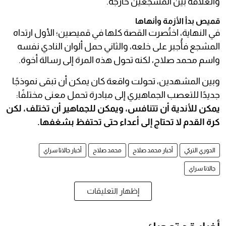
والعلاقة بين المشجعين خارجه.
قميص بدأ الأزمة وأنهاها
في النهاية، اختُصرت القصة كلها في قميصين؛ الأول ارتداه
المشجع فأُجبر على خلعه، والثاني حمل ألوان النادي نفسه
واسم محمد صلاح، لكنه تحول هذه المرة إلى رسالة أخوة.
وبين المشهدين، تحولت واقعة كان يمكن أن تبقى نموذجًا
جديدًا للتعصب الجماهيري إلى مبادرة تحمل معنى مختلفًا:
يمكن للأندية أن تتنافس، ويمكن للجماهير أن تختلف، لكن
كرة القدم لا تحتاج إلى أعداء حتى تحتفظ بشغفها.
الدوري التركي
أخبار محمد صلاح
محمد صلاح
أخبار جالاتا سراي
جالاتا سراي
إظهار التعليقات