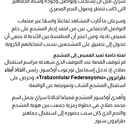
سراي، قبل أن يستجيب ويواصل وجوده وسط الجماهير
التي كانت تنتظر وصول النجم المصري.
وسرعان ما أثارت المشاهد تفاعلًا واسعًا عبر منصات
التواصل الاجتماعي، بين من انتقد إجبار المشجع على خلع
قميص ناديه، ومن اعتبر أن المنافسة بين الأندية لا ينبغي أن
تتحول إلى تضييق على المشجعين بسبب انتماءاتهم الكروية.
لفتة خاصة تعيد القميص إلى المشجع
لم تتوقف القصة عند الموقف الذي شهدته مراسم استقبال
صلاح، إذ تدخل إسماعيل تورغوت أوكسوز، رئيس
اتحاد أبناء
طرابزون «Trabzonlular Federasyonu»
، وحرص على
استقبال المشجع الشاب وتعويضه عن الواقعة.
وأهدى أوكسوز المشجع قميصًا لجالاتا سراي يحمل اسم
محمد صلاح، في خطوة رمزية جمعت بين هوية المشجع
والنجم الذي كان سبب حضوره إلى استقبال جماهير
طرابزون سبور.