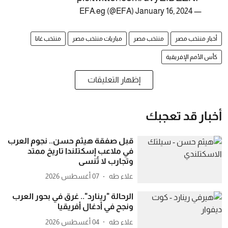
January 16, 2024
— EFA.eg (@EFA)
أخبار منتخب مصر
منتخب مصر
مباريات منتخب مصر
منتخب غانا
كأس الأمم الإفريقية
إظهار التعليقات
أخبار قد تعجبك
قبل صفقة هيثم حسن.. نجوم العرب
في ملاعب إسكتلندا تاريخ ممتد
وتجارب لا تُنسى
علاء طه
07 أغسطس 2026
الرحالة "رينارد".. غرق في بحور العرب
ونجح في أدغال أفريقيا
علاء طه
04 أغسطس 2026