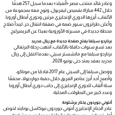
وغادر قائد منتخب مصر «أنفيلد» بعدما سجل 257 هدفًا
خلال 442 مباراة بقميص ليفربول، وتوج معه بمجموعة من
الألقاب، أبرزها الدوري الإنجليزي مرتين ودوري أبطال أوروبا.
وأعلن طرابزون سبور ضمه في صفقة انتقال حر، ليبدأ صلاح
محطة جديدة في مسيرته الأوروبية بعيدًا عن البريميرليج.
برناردو سيلفا يفتح صفحة جديدة مع ريال مدريد
بعد تسع سنوات حافلة بالألقاب، انتهت رحلة البرتغالي
برناردو سيلفا مع مانشستر سيتي، بعدما انتقل إلى ريال
مدريد بعقد يمتد حتى يونيو 2028.
ووصل سيلفا إلى السيتي عام 2017 قادمًا من موناكو،
وأصبح أحد أبرز عناصر الفريق خلال حقبة جوارديولا، محققًا
ستة ألقاب للدوري الإنجليزي إلى جانب دوري أبطال أوروبا
وعدد كبير من البطولات المحلية.
أنتوني جوردون يختار برشلونة
غادر الجناح الإنجليزي أنتوني جوردون نيوكاسل يونايتد لخوض