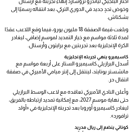
اختار البلجيكي لياندرو تروسارد إنهاء تجربته مع أرسنال
وخوض تحدٍ جديد في الدوري التركي، بعد انتقاله رسميًا إلى
بشكتاش.
وبلغت قيمة الصفقة 18 مليون يورو، فيما وقع اللاعب عقدًا
لمدة ثلاثة مواسم مع خيار التمديد لموسم إضافي، ليغادر
الكرة الإنجليزية بعد تجربتين مع برايتون وأرسنال.
كاسيميرو ينهي تجربته الإنجليزية
أسدل البرازيلي كاسيميرو الستار على أربعة مواسم مع
مانشستر يونايتد، لينتقل إلى إنتر ميامي الأميركي في صفقة
انتقال حر.
وأعلن النادي الأميركي تعاقده مع لاعب الوسط البرازيلي
حتى نهاية موسم 2027، مع إمكانية تمديد ارتباطه بالفريق،
ليغادر كاسيميرو أوروبا بعد تجربته الإنجليزية في «أولد
ترافورد».
كوناتي ينضم إلى ريال مدريد