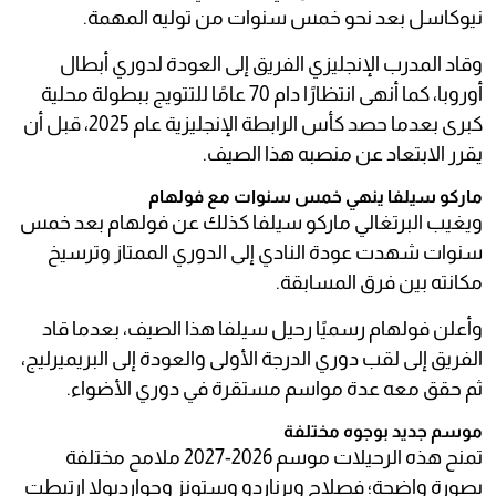
نيوكاسل بعد نحو خمس سنوات من توليه المهمة.
وقاد المدرب الإنجليزي الفريق إلى العودة لدوري أبطال
أوروبا، كما أنهى انتظارًا دام 70 عامًا للتتويج ببطولة محلية
كبرى بعدما حصد كأس الرابطة الإنجليزية عام 2025، قبل أن
يقرر الابتعاد عن منصبه هذا الصيف.
ماركو سيلفا ينهي خمس سنوات مع فولهام
ويغيب البرتغالي ماركو سيلفا كذلك عن فولهام بعد خمس
سنوات شهدت عودة النادي إلى الدوري الممتاز وترسيخ
مكانته بين فرق المسابقة.
وأعلن فولهام رسميًا رحيل سيلفا هذا الصيف، بعدما قاد
الفريق إلى لقب دوري الدرجة الأولى والعودة إلى البريميرليج،
ثم حقق معه عدة مواسم مستقرة في دوري الأضواء.
موسم جديد بوجوه مختلفة
تمنح هذه الرحيلات موسم 2026-2027 ملامح مختلفة
بصورة واضحة؛ فصلاح وبرناردو وستونز وجوارديولا ارتبطت