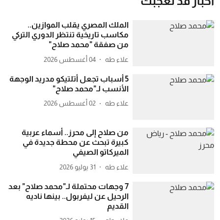
أخبار قد تعجبك
الملك المصري يقلب الموازين..
مكاسب تاريخية تنتظر الدوري التركي
من صفقة "محمد صلاح"
علاء طه
04 أغسطس 2026
5 أسباب تجعل أتلتيكو مدريد الوجهة
الأنسب لـ"محمد صلاح"
علاء طه
02 أغسطس 2026
من صلاح إلى محرز.. أسماء عربية
كبيرة تبحث عن محطة جديدة في
الميركاتو الصيفي
علاء طه
31 يوليو 2026
7 وجهات محتملة لـ"محمد صلاح" بعد
الرحيل عن ليفربول.. بينها ناديه
القديم