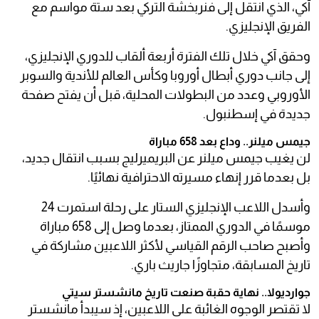
آكي، الذي انتقل إلى فنربخشة التركي بعد ستة مواسم مع
الفريق الإنجليزي.
وحقق آكي خلال تلك الفترة أربعة ألقاب للدوري الإنجليزي،
إلى جانب دوري أبطال أوروبا وكأس العالم للأندية والسوبر
الأوروبي وعدد من البطولات المحلية، قبل أن يفتح صفحة
جديدة في إسطنبول.
جيمس ميلنر.. وداع بعد 658 مباراة
لن يغيب جيمس ميلنر عن البريميرليج بسبب انتقال جديد،
بل بعدما قرر إنهاء مسيرته الاحترافية نهائيًا.
وأسدل اللاعب الإنجليزي الستار على رحلة استمرت 24
موسمًا في الدوري الممتاز، بعدما وصل إلى 658 مباراة
وأصبح صاحب الرقم القياسي لأكثر اللاعبين مشاركة في
تاريخ المسابقة، متجاوزًا جاريث باري.
جوارديولا.. نهاية حقبة صنعت تاريخ مانشستر سيتي
لا تقتصر الوجوه الغائبة على اللاعبين، إذ سيبدأ مانشستر