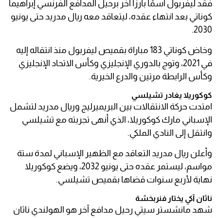
فقد ليفربول اسمًا بارزًا آخر برحيل المدافع الفرنسي إبراهيما
كوناتي بعد انتهاء عقده، ليتعاقد معه ريال مدريد حتى يونيو
2030.
وخاض كوناتي 183 مباراة بقميص ليفربول منذ انتقاله إليه
في 2021، وتوج بالدوري الإنجليزي وكأس الاتحاد الإنجليزي
وكأس الرابطة مرتين والدرع الخيرية.
كوكوريلا يغادر تشيلسي
امتدت حركة الانتقالات بين البريميرليج وريال مدريد لتشمل
الإسباني مارك كوكوريلا، الذي أنهى تجربته مع تشيلسي
وانتقل إلى النادي الملكي.
وأعلن ريال مدريد التعاقد مع الظهير الإسباني لمدة ستة
مواسم، ليستمر عقده حتى يونيو 2032، ويضع كوكوريلا
نهاية لأربع سنوات قضاها بقميص تشيلسي.
ناثان آكي يختار فنربخشة
شهد مانشستر سيتي رحيل مدافع آخر هو الهولندي ناثان