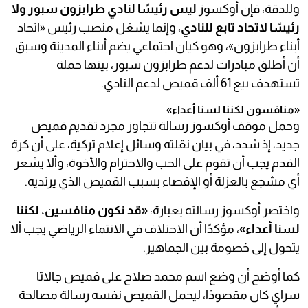
وللدقة، فإن أوكسوز
ليس رئيسًا لنادي طرابزون سبور ولا
رئيسًا لاتحاد تابع للنادي
، وإنما يشغل منصب رئيس «اتحاد
أبناء طرابزون»، وهو كيان اجتماعي يضم أبناء المدينة وسبق
أن أطلق مبادرات لدعم طرابزون سبور، بينها حملة
تستهدف بيع 61 ألف قميص لدعم النادي.
«منافسون لكننا لسنا أعداء»
وحمل موقف أوكسوز رسالة تتجاوز مجرد تقديم قميص
جديد، إذ شدد، في بيان نقلته وسائل إعلام تركية، على أن كرة
القدم يجب أن تقوم على الحب والاحترام والأخوة، وألا يشعر
أي مشجع بالعزلة أو الإقصاء بسبب القميص الذي يرتديه.
واختصر أوكسوز رسالته بعبارة:
«قد نكون منافسين، لكننا
لسنا أعداء»
، مؤكدًا أن الاختلاف في الانتماء الرياضي يجب ألا
يتحول إلى خصومة بين الجماهير.
كما أوضح أن وضع اسم محمد صلاح على قميص جالاتا
سراي كان مقصودًا، ليحمل القميص نفسه رسالة مصالحة