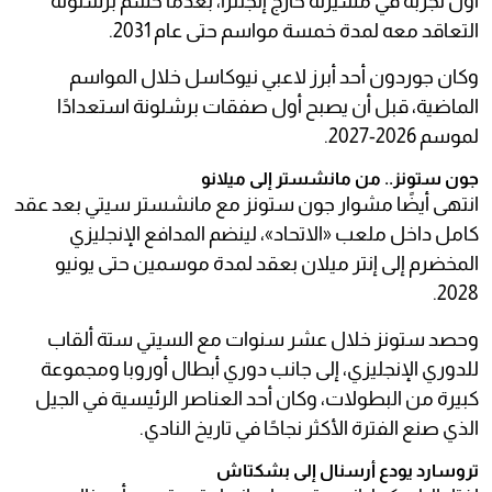
أول تجربة في مسيرته خارج إنجلترا، بعدما حسم برشلونة
التعاقد معه لمدة خمسة مواسم حتى عام 2031.
وكان جوردون أحد أبرز لاعبي نيوكاسل خلال المواسم
الماضية، قبل أن يصبح أول صفقات برشلونة استعدادًا
لموسم 2026-2027.
جون ستونز.. من مانشستر إلى ميلانو
انتهى أيضًا مشوار جون ستونز مع مانشستر سيتي بعد عقد
كامل داخل ملعب «الاتحاد»، لينضم المدافع الإنجليزي
المخضرم إلى إنتر ميلان بعقد لمدة موسمين حتى يونيو
2028.
وحصد ستونز خلال عشر سنوات مع السيتي ستة ألقاب
للدوري الإنجليزي، إلى جانب دوري أبطال أوروبا ومجموعة
كبيرة من البطولات، وكان أحد العناصر الرئيسية في الجيل
الذي صنع الفترة الأكثر نجاحًا في تاريخ النادي.
تروسارد يودع أرسنال إلى بشكتاش