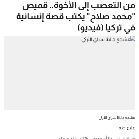
من التعصب إلى الأخوة.. قميص
"محمد صلاح" يكتب قصة إنسانية
في تركيا (فيديو)
مشجع جالاتا سراي التركي
علاء طه
تم النشر في
:
07 أغسطس 2026, 7:05 مساءً