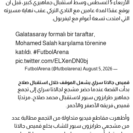
الأربعاء 5 أغسطس وسط استقبال جماهيري كبير، قبل أن
يوقع عقدًا لمدة عامين مع النادي التركي عقب نهاية مسيرته
التي امتدت تسعة أعوام مع ليفربول.
Galatasaray formalı bir taraftar,
Mohamed Salah karşılama törenine
katıldı.
#FutbolArena
pic.twitter.com/ELXenDN0bj
August 5, 2026
— FutbolArena (@futbolarena)
قميص جالاتا سراي يشعل الموقف خلال استقبال صلاح
بدأت القصة عندما حضر مشجع لجالاتا سراي إلى تجمع
جماهير طرابزون سبور لاستقبال محمد صلاح، مرتديًا
قميص فريقه الأصفر والأحمر.
وأظهرت مقاطع فيديو متداولة من التجمع مطالبة عدد
من مشجعي طرابزون سبور للشاب بخلع قميص جالاتا