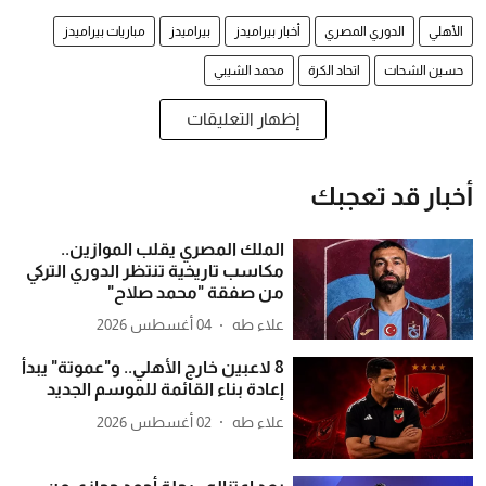
الأهلي
الدوري المصري
أخبار بيراميدز
بيراميدز
مباريات بيراميدز
حسين الشحات
اتحاد الكرة
محمد الشيبي
إظهار التعليقات
أخبار قد تعجبك
الملك المصري يقلب الموازين..
مكاسب تاريخية تنتظر الدوري التركي
من صفقة "محمد صلاح"
علاء طه
04 أغسطس 2026
8 لاعبين خارج الأهلي.. و"عموتة" يبدأ
إعادة بناء القائمة للموسم الجديد
علاء طه
02 أغسطس 2026