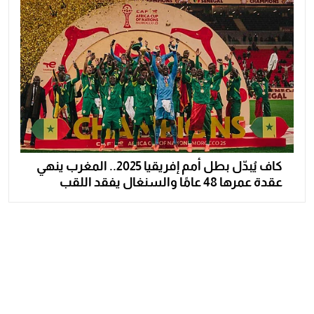
كاف يُبدّل بطل أمم إفريقيا 2025.. المغرب ينهي
عقدة عمرها 48 عامًا والسنغال يفقد اللقب