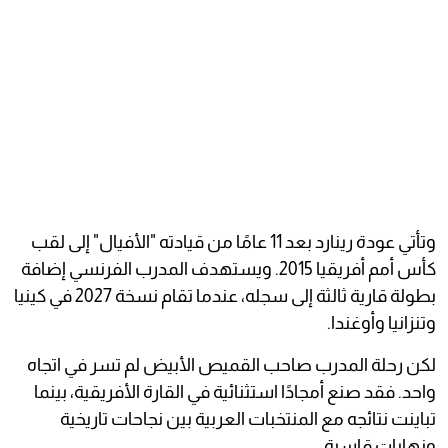
وتأتي عودة رينارد بعد 11 عامًا من قيادته "الأفيال" إلى لقب
كأس أمم أفريقيا 2015. ويستهدف المدرب الفرنسي إضافة
بطولة قارية ثالثة إلى سجله، عندما تقام نسخة 2027 في كينيا
وتنزانيا وأوغندا.
لكن رحلة المدرب صاحب القميص الأبيض لم تسر في اتجاه
واحد. فقد صنع أمجادًا استثنائية في القارة الأفريقية، بينما
تباينت نتائجه مع المنتخبات العربية بين نجاحات تاريخية
ونهايات قاسية.