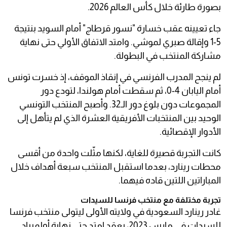
بصورة طارئة خلال كأس العالم 2026.
جاء تعيينه عقب خسارة "نسور قرطاج" أمام السويد بنتيجة
5-1 وإقالة صبري لموشي. وامتد الاتفاق الأولي حتى نهاية
مشاركة المنتخب في البطولة.
لم ينجح المدرب الفرنسي في إنقاذ الموقف، إذ خسرت تونس
أمام اليابان 4-0، ثم سقطت أمام هولندا، لتودع دور
المجموعات دون بلوغ دور الـ32. وأصبح المنتخب التونسي
الوحيد بين المنتخبات الأفريقية العشرة الذي لم يتأهل إلى
الأدوار الإقصائية.
كانت التجربة قصيرة للغاية، لكنها مثّلت واحدة من أقسى
محطات رينارد، بعدما استقبل المنتخب سبعة أهداف خلال
المباراتين اللتين قاده فيهما.
تجربة مختلفة مع منتخب فرنسا للسيدات
غادر رينارد السعودية في ولايته الأولى ليتولى منتخب فرنسا
للسيدات في مارس 2023، بعقد امتد حتى نهاية أولمبياد