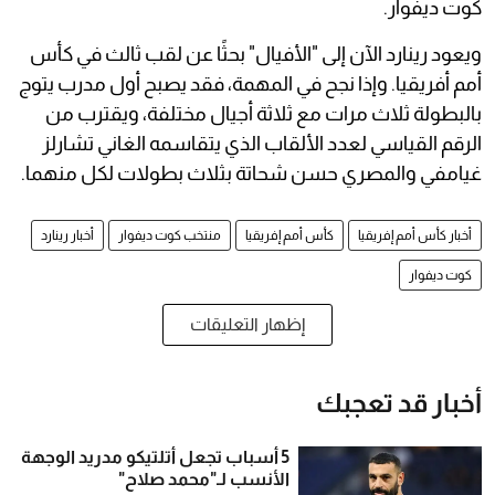
كوت ديفوار.
ويعود رينارد الآن إلى "الأفيال" بحثًا عن لقب ثالث في كأس
أمم أفريقيا. وإذا نجح في المهمة، فقد يصبح أول مدرب يتوج
بالبطولة ثلاث مرات مع ثلاثة أجيال مختلفة، ويقترب من
الرقم القياسي لعدد الألقاب الذي يتقاسمه الغاني تشارلز
غيامفي والمصري حسن شحاتة بثلاث بطولات لكل منهما.
أخبار كأس أمم إفريقيا
كأس أمم إفريقيا
منتخب كوت ديفوار
أخبار رينارد
كوت ديفوار
إظهار التعليقات
أخبار قد تعجبك
5 أسباب تجعل أتلتيكو مدريد الوجهة
الأنسب لـ"محمد صلاح"