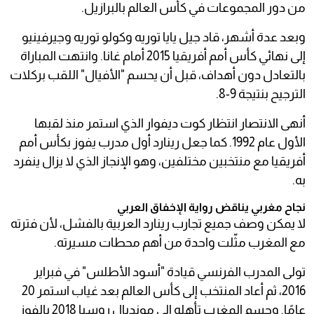
من دور المجموعات في كأس العالم بالبرازيل.
وبعد عدة أشهر، قاد جيل يايا توريه وكولو توريه وجيرفينيو
إلى نهائي كأس أمم أفريقيا 2015 أمام غانا. وانتهت المباراة
بالتعادل دون أهداف، قبل أن يحسم "الأفيال" اللقب بركلات
الترجيح بنتيجة 9-8.
أنهى الانتصار انتظار كوت ديفوار الذي استمر منذ لقبها
الأول عام 1992. كما جعل رينارد أول مدرب يفوز بكأس أمم
أفريقيا مع منتخبين مختلفين، وهو الإنجاز الذي لا يزال ينفرد
به.
نجاح مغربي يناقض رواية الإخفاق العربي
لا يمكن وصف جميع تجارب رينارد العربية بالفشل، لأن فترته
مع المغرب مثّلت واحدة من أهم محطات مسيرته.
تولى المدرب الفرنسي قيادة "أسود الأطلس" في فبراير
2016، ثم أعاد المنتخب إلى كأس العالم بعد غياب استمر 20
عامًا. وحسم المغرب تأهله إلى مونديال روسيا 2018 بالفوز