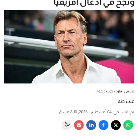
ونجح في أدغال أفريقيا
هيرفي رينارد - كوت ديفوار
علاء طه
تم النشر في
:
04 أغسطس 2026, 8:10 مساءً