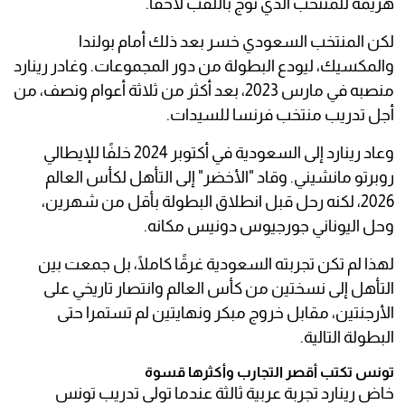
هزيمة للمنتخب الذي توج باللقب لاحقًا.
لكن المنتخب السعودي خسر بعد ذلك أمام بولندا
والمكسيك، ليودع البطولة من دور المجموعات. وغادر رينارد
منصبه في مارس 2023، بعد أكثر من ثلاثة أعوام ونصف، من
أجل تدريب منتخب فرنسا للسيدات.
وعاد رينارد إلى السعودية في أكتوبر 2024 خلفًا للإيطالي
روبرتو مانشيني. وقاد "الأخضر" إلى التأهل لكأس العالم
2026، لكنه رحل قبل انطلاق البطولة بأقل من شهرين،
وحل اليوناني جورجيوس دونيس مكانه.
لهذا لم تكن تجربته السعودية غرقًا كاملًا، بل جمعت بين
التأهل إلى نسختين من كأس العالم وانتصار تاريخي على
الأرجنتين، مقابل خروج مبكر ونهايتين لم تستمرا حتى
البطولة التالية.
تونس تكتب أقصر التجارب وأكثرها قسوة
خاض رينارد تجربة عربية ثالثة عندما تولى تدريب تونس