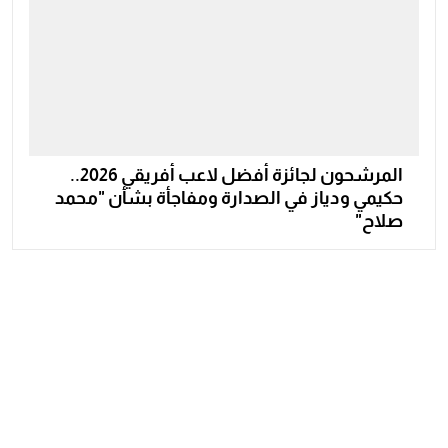
المرشحون لجائزة أفضل لاعب أفريقي 2026..
حكيمي ودياز في الصدارة ومفاجأة بشأن "محمد
صلاح"