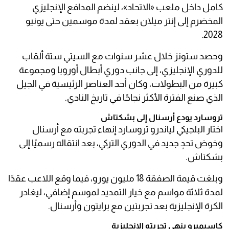
كامل داخل ملعب «الاتحاد»، لينضم المدافع الإنجليزي
المخضرم إلى إنتر ميلان بعقد لمدة موسمين حتى يونيو
2028.
وحصد ستونز خلال عشر سنوات مع السيتي ستة ألقاب
للدوري الإنجليزي، إلى جانب دوري أبطال أوروبا ومجموعة
كبيرة من البطولات، وكان أحد العناصر الرئيسية في الجيل
الذي صنع الفترة الأكثر نجاحًا في تاريخ النادي.
تروسارد يودع أرسنال إلى بشكتاش
اختار البلجيكي لياندرو تروسارد إنهاء تجربته مع أرسنال
وخوض تحدٍ جديد في الدوري التركي، بعد انتقاله رسميًا إلى
بشكتاش.
وبلغت قيمة الصفقة 18 مليون يورو، فيما وقع اللاعب عقدًا
لمدة ثلاثة مواسم مع خيار التمديد لموسم إضافي، ليغادر
الكرة الإنجليزية بعد تجربتين مع برايتون وأرسنال.
كاسيميرو ينهي تجربته الإنجليزية