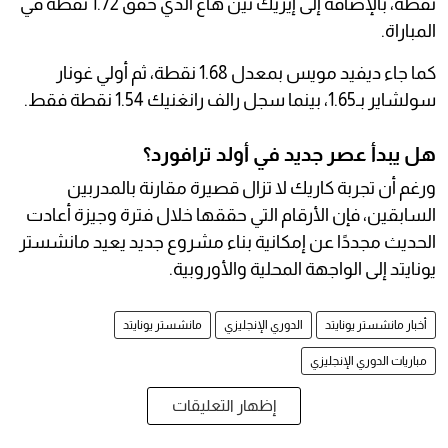
نقطة، بالإضافة إلى إيريك تين هاغ الذي حقق 1.72 نقطة في
المباراة.
كما جاء ديفيد مويس بمعدل 1.68 نقطة، ثم أولي غونار
سولشاير بـ1.65، بينما سجل رالف رانغنيك 1.54 نقطة فقط.
هل يبدأ عصر جديد في أولد ترافورد؟
ورغم أن تجربة كاريك لا تزال قصيرة مقارنة بالمدربين
السابقين، فإن الأرقام التي حققها خلال فترة وجيزة أعادت
الحديث مجددًا عن إمكانية بناء مشروع جديد يعيد مانشستر
يونايتد إلى الواجهة المحلية والأوروبية.
أخبار مانشستر يونايتد
الدوري الإنجليزي
مانشستر يونايتد
مباريات الدوري الإنجليزي
إظهار التعليقات