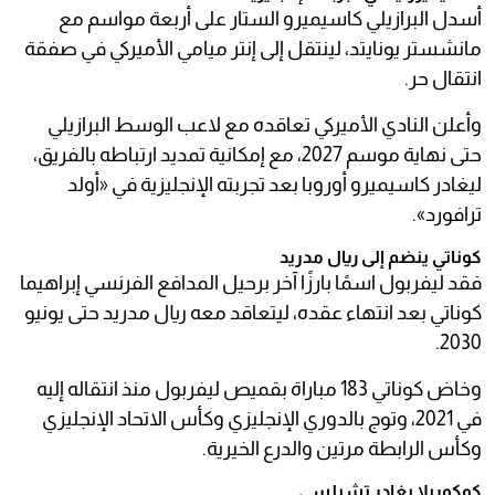
أسدل البرازيلي كاسيميرو الستار على أربعة مواسم مع
مانشستر يونايتد، لينتقل إلى إنتر ميامي الأميركي في صفقة
انتقال حر.
وأعلن النادي الأميركي تعاقده مع لاعب الوسط البرازيلي
حتى نهاية موسم 2027، مع إمكانية تمديد ارتباطه بالفريق،
ليغادر كاسيميرو أوروبا بعد تجربته الإنجليزية في «أولد
ترافورد».
كوناتي ينضم إلى ريال مدريد
فقد ليفربول اسمًا بارزًا آخر برحيل المدافع الفرنسي إبراهيما
كوناتي بعد انتهاء عقده، ليتعاقد معه ريال مدريد حتى يونيو
2030.
وخاض كوناتي 183 مباراة بقميص ليفربول منذ انتقاله إليه
في 2021، وتوج بالدوري الإنجليزي وكأس الاتحاد الإنجليزي
وكأس الرابطة مرتين والدرع الخيرية.
كوكوريلا يغادر تشيلسي