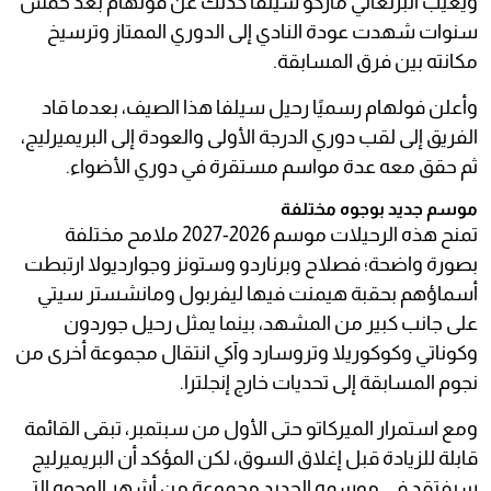
ويغيب البرتغالي ماركو سيلفا كذلك عن فولهام بعد خمس
سنوات شهدت عودة النادي إلى الدوري الممتاز وترسيخ
مكانته بين فرق المسابقة.
وأعلن فولهام رسميًا رحيل سيلفا هذا الصيف، بعدما قاد
الفريق إلى لقب دوري الدرجة الأولى والعودة إلى البريميرليج،
ثم حقق معه عدة مواسم مستقرة في دوري الأضواء.
موسم جديد بوجوه مختلفة
تمنح هذه الرحيلات موسم 2026-2027 ملامح مختلفة
بصورة واضحة؛ فصلاح وبرناردو وستونز وجوارديولا ارتبطت
أسماؤهم بحقبة هيمنت فيها ليفربول ومانشستر سيتي
على جانب كبير من المشهد، بينما يمثل رحيل جوردون
وكوناتي وكوكوريلا وتروسارد وآكي انتقال مجموعة أخرى من
نجوم المسابقة إلى تحديات خارج إنجلترا.
ومع استمرار الميركاتو حتى الأول من سبتمبر، تبقى القائمة
قابلة للزيادة قبل إغلاق السوق، لكن المؤكد أن البريميرليج
سيفتقد في موسمه الجديد مجموعة من أشهر الوجوه التي