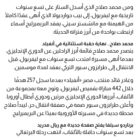
ومن محمد صلاح الذي أسدل الستار على تسع سنوات
تاريخية مع ليفربول، إلى بيب جوارديولا الذي أنهى عقدًا كاملًا
من الهيمنة مع مانشستر سيتي، يفقد البريميرليج أسماء
ارتبطت بواحدة من أبرز فتراته الحديثة.
محمد صلاح.. نهاية حقبة استثنائية في أنفيلد
يتصدر محمد صلاح قائمة أبرز الراحلين عن الدوري الإنجليزي،
بعدما أنهى مسيرة امتدت تسع سنوات مع ليفربول، قبل
الانتقال إلى طرابزون سبور التركي بعقد لمدة موسمين.
وغادر قائد منتخب مصر «أنفيلد» بعدما سجل 257 هدفًا
خلال 442 مباراة بقميص ليفربول، وتوج معه بمجموعة من
الألقاب، أبرزها الدوري الإنجليزي مرتين ودوري أبطال أوروبا.
وأعلن طرابزون سبور ضمه في صفقة انتقال حر، ليبدأ صلاح
محطة جديدة في مسيرته الأوروبية بعيدًا عن البريميرليج.
برناردو سيلفا يفتح صفحة جديدة مع ريال مدريد
بعد تسع سنوات حافلة بالألقاب، انتهت رحلة البرتغالي