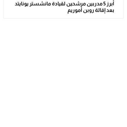
أبرز 5 مدربين مرشحين لقيادة مانشستر يونايتد
بعد إقالة روبن أموريم