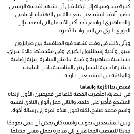
كبيرة منذ وصوله إلى تركيا، قبل أن يشهد تقديمه الرسمي
حضور آلاف المشجعين، مع حالة من الاهتمام الإعلامي
والجماهيري الواسع بأحد أكبر الأسماء التي انضمت إلى
الدوري التركي في السنوات الأخيرة.
ويأتي ذلك في وقت تشهد فيه المنافسة بين طرابزون
سبور وأندية إسطنبول الكبرى، وفي مقدمتها جالاتا سراي،
حساسية جماهيرية واضحة، ما منح المبادرة رمزية إضافية
باعتبارها دعوة للفصل بين المنافسة داخل الملعب
والعلاقة بين المشجعين خارجه.
قميص بدأ الأزمة وأنهاها
في النهاية، اختُصرت القصة كلها في قميصين؛ الأول ارتداه
المشجع فأُجبر على خلعه، والثاني حمل ألوان النادي نفسه
واسم محمد صلاح، لكنه تحول هذه المرة إلى رسالة أخوة.
وبين المشهدين، تحولت واقعة كان يمكن أن تبقى نموذجًا
جديدًا للتعصب الجماهيري إلى مبادرة تحمل معنى مختلفًا: