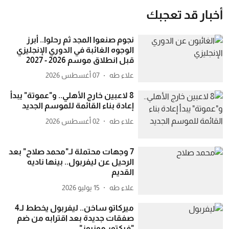
أخبار قد تعجبك
نجوم صنعوا المجد ثم رحلوا.. أبرز
الوجوه الغائبة في الدوري الإنجليزي
قبل انطلاق موسم 2026 - 2027
علاء طه
07 أغسطس 2026
8 لاعبين خارج الأهلي.. و"عموتة" يبدأ
إعادة بناء القائمة للموسم الجديد
علاء طه
02 أغسطس 2026
7 وجهات محتملة لـ"محمد صلاح" بعد
الرحيل عن ليفربول.. بينها ناديه
القديم
علاء طه
15 يوليو 2026
ميركاتو ساخن.. ليفربول يخطط لـ4
صفقات جديدة بعد اقترابه من ضم
"فيكتور مونيوز"