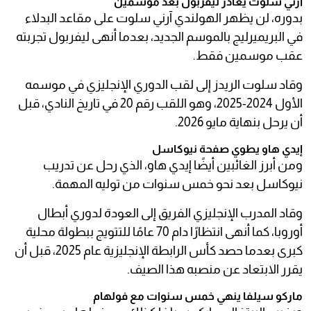
آرني سلوت يغادر ليفربول بعد موسمين
بدوره، لن يظهر الهولندي آرني سلوت على مقاعد البدلاء
في البريميرليج بالموسم الجديد، بعدما أنهى ليفربول تجربته
عقب موسمين فقط.
وقاد سلوت الريدز إلى لقب الدوري الإنجليزي في موسمه
الأول 2024-2025، وهو اللقب رقم 20 في تاريخ النادي، قبل
أن يرحل بنهاية مايو 2026.
إيدي هاو يطوي صفحة نيوكاسل
ومن أبرز الغائبين أيضًا إيدي هاو، الذي رحل عن تدريب
نيوكاسل بعد نحو خمس سنوات من توليه المهمة.
وقاد المدرب الإنجليزي الفريق إلى العودة لدوري أبطال
أوروبا، كما أنهى انتظارًا دام 70 عامًا للتتويج ببطولة محلية
كبرى بعدما حصد كأس الرابطة الإنجليزية عام 2025، قبل أن
يقرر الابتعاد عن منصبه هذا الصيف.
ماركو سيلفا ينهي خمس سنوات مع فولهام