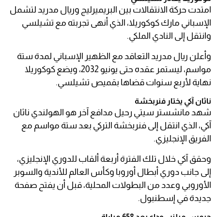
امتدت حركة الانتقالات بين البريميرليج وريال مدريد لتشمل
الإسباني مارك كوكوريلا، الذي أنهى تجربته مع تشيلسي
وانتقل إلى النادي الملكي.
وأعلن ريال مدريد التعاقد مع الظهير الإسباني لمدة ستة
مواسم، ليستمر عقده حتى يونيو 2032، ويضع كوكوريلا
نهاية لأربع سنوات قضاها بقميص تشيلسي.
ناثان آكي يختار فنربخشة
شهد مانشستر سيتي رحيل مدافع آخر هو الهولندي ناثان
آكي، الذي انتقل إلى فنربخشة التركي بعد ستة مواسم مع
الفريق الإنجليزي.
وحقق آكي خلال تلك الفترة أربعة ألقاب للدوري الإنجليزي،
إلى جانب دوري أبطال أوروبا وكأس العالم للأندية والسوبر
الأوروبي وعدد من البطولات المحلية، قبل أن يفتح صفحة
جديدة في إسطنبول.
جيمس ميلنر.. وداع بعد 658 مباراة