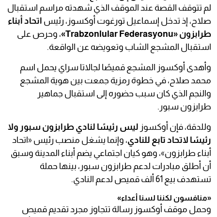
لم تتوقف القصة عند الموقف الذي شهدته مراسم استقبال
صلاح، إذ تدخل إسماعيل تورغوت أوكسوز، رئيس
اتحاد أبناء
طرابزون «Trabzonlular Federasyonu»
، وحرص على
استقبال المشجع الشاب وتعويضه عن الواقعة.
وأهدى أوكسوز المشجع قميصًا لجالاتا سراي يحمل اسم
محمد صلاح، في خطوة رمزية جمعت بين هوية المشجع
والنجم الذي كان سبب حضوره إلى استقبال جماهير
طرابزون سبور.
وللدقة، فإن أوكسوز
ليس رئيسًا لنادي طرابزون سبور ولا
رئيسًا لاتحاد تابع للنادي
، وإنما يشغل منصب رئيس «اتحاد
أبناء طرابزون»، وهو كيان اجتماعي يضم أبناء المدينة وسبق
أن أطلق مبادرات لدعم طرابزون سبور، بينها حملة
تستهدف بيع 61 ألف قميص لدعم النادي.
«منافسون لكننا لسنا أعداء»
وحمل موقف أوكسوز رسالة تتجاوز مجرد تقديم قميص