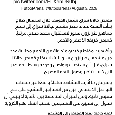
pic.twitter.com/ELXenDN0bj
August 5, 2026
— FutbolArena (@futbolarena)
قميص جالاتا سراي يشعل الموقف خلال استقبال صلاح
بدأت القصة عندما حضر مشجع لجالاتا سراي إلى تجمع
جماهير طرابزون سبور لاستقبال محمد صلاح، مرتديًا
قميص فريقه الأصفر والأحمر.
وأظهرت مقاطع فيديو متداولة من التجمع مطالبة عدد
من مشجعي طرابزون سبور للشاب بخلع قميص جالاتا
سراي، قبل أن يستجيب ويواصل وجوده وسط الجماهير
التي كانت تنتظر وصول النجم المصري.
وسرعان ما أثارت المشاهد تفاعلًا واسعًا عبر منصات
التواصل الاجتماعي، بين من انتقد إجبار المشجع على خلع
قميص ناديه، ومن اعتبر أن المنافسة بين الأندية لا ينبغي أن
تتحول إلى تضييق على المشجعين بسبب انتماءاتهم الكروية.
لفتة خاصة تعيد القميص إلى المشجع