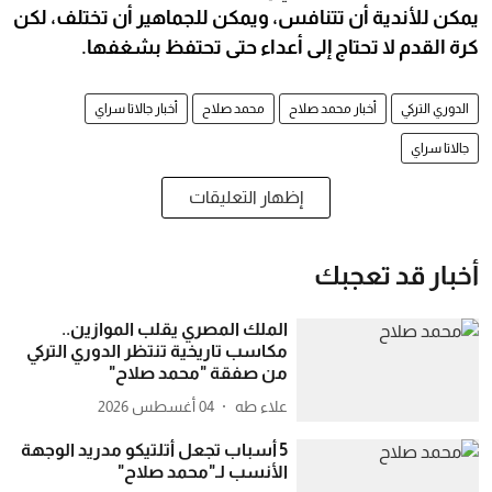
يمكن للأندية أن تتنافس، ويمكن للجماهير أن تختلف، لكن
كرة القدم لا تحتاج إلى أعداء حتى تحتفظ بشغفها.
الدوري التركي
أخبار محمد صلاح
محمد صلاح
أخبار جالاتا سراي
جالاتا سراي
إظهار التعليقات
أخبار قد تعجبك
الملك المصري يقلب الموازين..
مكاسب تاريخية تنتظر الدوري التركي
من صفقة "محمد صلاح"
علاء طه
04 أغسطس 2026
5 أسباب تجعل أتلتيكو مدريد الوجهة
الأنسب لـ"محمد صلاح"