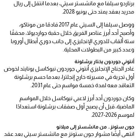
برناردو سيلفا مع مانشستر سيتي، بعدما انتقل إلى ريال
مدريد بعقد يمتد حتى يونيو 2028.
ووصل سيلفا إلى السيتي عام 2017 قادمًا من موناكو،
وأصبح أحد أبرز عناصر الفريق خلال حقبة جوارديولا، محققًا
ستة ألقاب للدوري الإنجليزي إلى جانب دوري أبطال أوروبا
وعدد كبير من البطولات المحلية.
أنتوني جوردون يختار برشلونة
غادر الجناح الإنجليزي أنتوني جوردون نيوكاسل يونايتد لخوض
أول تجربة في مسيرته خارج إنجلترا، بعدما حسم برشلونة
التعاقد معه لمدة خمسة مواسم حتى عام 2031.
وكان جوردون أحد أبرز لاعبي نيوكاسل خلال المواسم
الماضية، قبل أن يصبح أول صفقات برشلونة استعدادًا
لموسم 2026-2027.
جون ستونز.. من مانشستر إلى ميلانو
انتهى أيضًا مشوار جون ستونز مع مانشستر سيتي بعد عقد