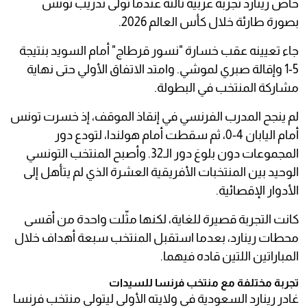
خاض رينارد تجربة عربية ثالثة عندما تولى تدريب تونس
بصورة طارئة خلال كأس العالم 2026.
جاء تعيينه عقب خسارة "نسور قرطاج" أمام السويد بنتيجة
5-1 وإقالة صبري لموشي. وامتد الاتفاق الأولي حتى نهاية
مشاركة المنتخب في البطولة.
لم ينجح المدرب الفرنسي في إنقاذ الموقف، إذ خسرت تونس
أمام اليابان 4-0، ثم سقطت أمام هولندا، لتودع دور
المجموعات دون بلوغ دور الـ32. وأصبح المنتخب التونسي
الوحيد بين المنتخبات الأفريقية العشرة الذي لم يتأهل إلى
الأدوار الإقصائية.
كانت التجربة قصيرة للغاية، لكنها مثّلت واحدة من أقسى
محطات رينارد، بعدما استقبل المنتخب سبعة أهداف خلال
المباراتين اللتين قاده فيهما.
تجربة مختلفة مع منتخب فرنسا للسيدات
غادر رينارد السعودية في ولايته الأولى ليتولى منتخب فرنسا