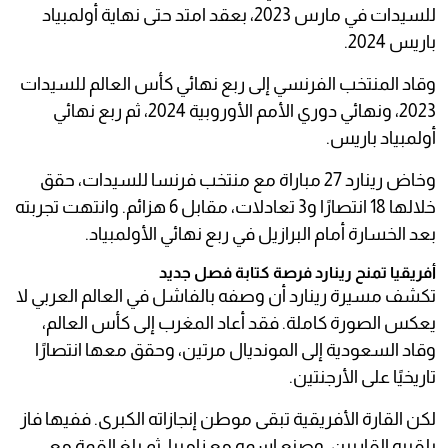
للسيدات في مارس 2023، بعقد امتد حتى نهاية أولمبياد
باريس 2024.
وقاد المنتخب الفرنسي إلى ربع نهائي كأس العالم للسيدات
2023، ونهائي دوري الأمم الأوروبية 2024، ثم ربع نهائي
أولمبياد باريس.
وخاض رينارد 27 مباراة مع منتخب فرنسا للسيدات، حقق
خلالها 18 انتصارًا و3 تعادلات، مقابل 6 هزائم. وانتهت تجربته
بعد الخسارة أمام البرازيل في ربع نهائي الأولمبياد.
أفريقيا تمنح رينارد فرصة كتابة فصل جديد
تكشف مسيرة رينارد أن وصفه بالفاشل في العالم العربي لا
يعكس الصورة كاملة. فقد أعاد المغرب إلى كأس العالم،
وقاد السعودية إلى المونديال مرتين، وحقق معها انتصارًا
تاريخيًا على الأرجنتين.
لكن القارة الأفريقية تبقى موطن إنجازاته الكبرى. ففيها فاز
بلقبيه القاريين، وصنع اسمه مع زامبيا، ثم بلغ القمة مع