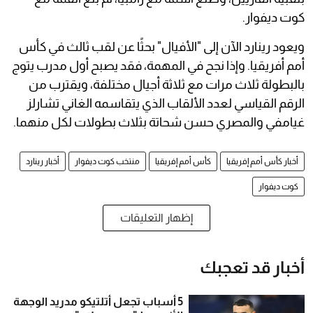
كوت ديفوار.
ويعود رينارد الآن إلى "الأفيال" بحثًا عن لقب ثالث في كأس
أمم أفريقيا. وإذا نجح في المهمة، فقد يصبح أول مدرب يتوج
بالبطولة ثلاث مرات مع ثلاثة أجيال مختلفة، ويقترب من
الرقم القياسي لعدد الألقاب الذي يتقاسمه الغاني تشارلز
غيامفي والمصري حسن شحاتة بثلاث بطولات لكل منهما.
أخبار كأس أمم إفريقيا
كأس أمم إفريقيا
منتخب كوت ديفوار
أخبار رينارد
كوت ديفوار
إظهار التعليقات
أخبار قد تعجبك
5 أسباب تجعل أتلتيكو مدريد الوجهة