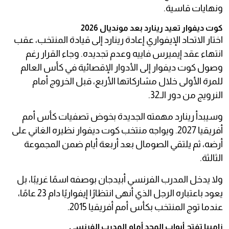
ونهايات قاسية.
كوت ديفوار تعيد رينارد بعد مونديال 2026
اختار الاتحاد الإيفواري إعادة رينارد إلى قيادة المنتخب، عقب
انتهاء عقد إيميرس فاييه وعدم تجديده. وجاء القرار رغم
وصول كوت ديفوار إلى الأدوار الإقصائية في كأس العالم
للمرة الأولى خلال مشاركاتها الأربع، قبل الخروج أمام
النرويج من دور الـ32.
وسيبدأ رينارد مهمته الجديدة بخوض تصفيات كأس أمم
أفريقيا 2027. ويواجه منتخب كوت ديفوار نظيره الغاني على
أرضه، ثم يلتقي الصومال بعد أربعة أيام ضمن المجموعة
الثالثة.
ولا يدخل المدرب الفرنسي أبيدجان بوصفه اسمًا غريبًا، بل
يعود باعتباره الرجل الذي أنهى انتظارًا إيفواريًا دام 23 عامًا،
عندما توج المنتخب بكأس أمم أفريقيا 2015.
زامبيا تفتح أبواب المجد أمام المدرب الفرنسي