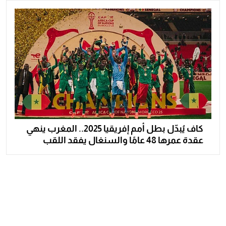
كاف يُبدّل بطل أمم إفريقيا 2025.. المغرب ينهي
عقدة عمرها 48 عامًا والسنغال يفقد اللقب