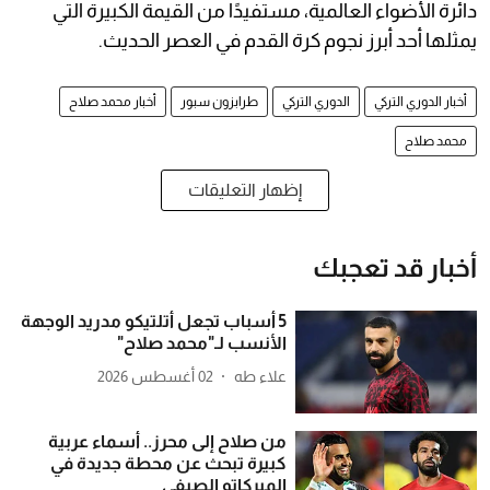
دائرة الأضواء العالمية، مستفيدًا من القيمة الكبيرة التي
يمثلها أحد أبرز نجوم كرة القدم في العصر الحديث.
أخبار الدوري التركي
الدوري التركي
طرابزون سبور
أخبار محمد صلاح
محمد صلاح
إظهار التعليقات
أخبار قد تعجبك
5 أسباب تجعل أتلتيكو مدريد الوجهة
الأنسب لـ"محمد صلاح"
علاء طه
02 أغسطس 2026
من صلاح إلى محرز.. أسماء عربية
كبيرة تبحث عن محطة جديدة في
الميركاتو الصيفي