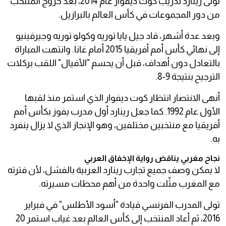
تولى رينارد تدريب كوت ديفوار عام 2014، بعد خروج المنتخب
من دور المجموعات في كأس العالم بالبرازيل.
وبعد عدة أشهر، قاد جيل يايا توريه وكولو توريه وجيرفينيو
إلى نهائي كأس أمم أفريقيا 2015 أمام غانا. وانتهت المباراة
بالتعادل دون أهداف، قبل أن يحسم "الأفيال" اللقب بركلات
الترجيح بنتيجة 9-8.
أنهى الانتصار انتظار كوت ديفوار الذي استمر منذ لقبها
الأول عام 1992. كما جعل رينارد أول مدرب يفوز بكأس أمم
أفريقيا مع منتخبين مختلفين، وهو الإنجاز الذي لا يزال ينفرد
به.
نجاح مغربي يناقض رواية الإخفاق العربي
لا يمكن وصف جميع تجارب رينارد العربية بالفشل، لأن فترته
مع المغرب مثّلت واحدة من أهم محطات مسيرته.
تولى المدرب الفرنسي قيادة "أسود الأطلس" في فبراير
2016، ثم أعاد المنتخب إلى كأس العالم بعد غياب استمر 20