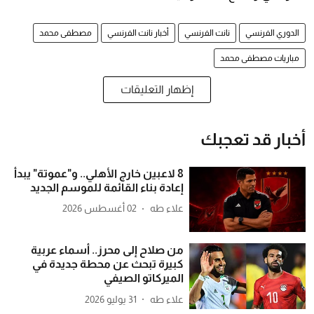
الدوري الفرنسي
نانت الفرنسي
أخبار نانت الفرنسي
مصطفى محمد
مباريات مصطفى محمد
إظهار التعليقات
أخبار قد تعجبك
8 لاعبين خارج الأهلي.. و"عموتة" يبدأ
إعادة بناء القائمة للموسم الجديد
علاء طه
02 أغسطس 2026
من صلاح إلى محرز.. أسماء عربية
كبيرة تبحث عن محطة جديدة في
الميركاتو الصيفي
علاء طه
31 يوليو 2026