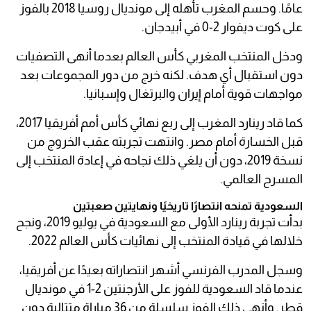
عامًا. وحسم المغرب تأهله إلى مونديال روسيا 2018 بالفوز
على كوت ديفوار 2-0 في أبيدجان.
ودخل المنتخب المغربي كأس العالم بعدما أنهى التصفيات
دون استقبال أي هدف. لكنه خرج من دور المجموعات بعد
مواجهات قوية أمام إيران والبرتغال وإسبانيا.
كما قاد رينارد المغرب إلى ربع نهائي كأس أمم أفريقيا 2017،
قبل الخسارة أمام مصر. وانتهت تجربته عقب الخروج من
نسخة 2019، دون أن يلغي ذلك نجاحه في إعادة المنتخب إلى
المسرح العالمي.
السعودية تمنحه انتصارًا تاريخيًا ونهايتين صعبتين
بدأت تجربة رينارد الأولى مع السعودية في يوليو 2019، ونجح
خلالها في قيادة المنتخب إلى نهائيات كأس العالم 2022.
وسجل المدرب الفرنسي أشهر انتصاراته بعيدًا عن أفريقيا،
عندما قاد السعودية للفوز على الأرجنتين 2-1 في مونديال
قطر. وأنهى ذلك الفوز سلسلة من 36 مباراة متتالية دون