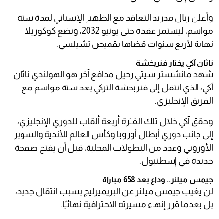
وأعلن ريال مدريد التعاقد مع الظهير الإسباني لمدة ستة
مواسم، ليستمر عقده حتى يونيو 2032، ويضع كوكوريلا
نهاية لأربع سنوات قضاها بقميص تشيلسي.
ناثان آكي يختار فنربخشة
شهد مانشستر سيتي رحيل مدافع آخر هو الهولندي ناثان
آكي، الذي انتقل إلى فنربخشة التركي بعد ستة مواسم مع
الفريق الإنجليزي.
وحقق آكي خلال تلك الفترة أربعة ألقاب للدوري الإنجليزي،
إلى جانب دوري أبطال أوروبا وكأس العالم للأندية والسوبر
الأوروبي وعدد من البطولات المحلية، قبل أن يفتح صفحة
جديدة في إسطنبول.
جيمس ميلنر.. وداع بعد 658 مباراة
لن يغيب جيمس ميلنر عن البريميرليج بسبب انتقال جديد،
بل بعدما قرر إنهاء مسيرته الاحترافية نهائيًا.