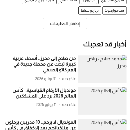
الدوري الإنجليزي
ليفربول
محمد صلاح
أخبار الدوري الإنجليزي
بيب جوارديولا
برناردو سيلفا
إظهار التعليقات
أخبار قد تعجبك
من صلاح إلى محرز.. أسماء عربية
كبيرة تبحث عن محطة جديدة في
الميركاتو الصيفي
علاء طه
31 يوليو 2026
مونديال الأرقام القياسية.. كأس
العالم 2026 يرد على المشككين
علاء طه
11 يوليو 2026
المونديال لا يرحم.. 10 مدربين يرحلون
عن منتخباتهم بعد الإخفاق في كأس