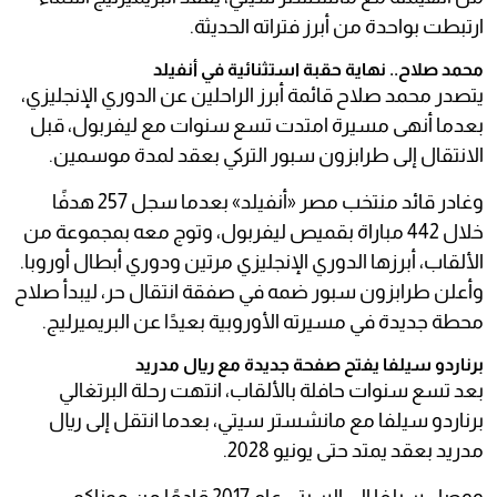
ارتبطت بواحدة من أبرز فتراته الحديثة.
محمد صلاح.. نهاية حقبة استثنائية في أنفيلد
يتصدر محمد صلاح قائمة أبرز الراحلين عن الدوري الإنجليزي،
بعدما أنهى مسيرة امتدت تسع سنوات مع ليفربول، قبل
الانتقال إلى طرابزون سبور التركي بعقد لمدة موسمين.
وغادر قائد منتخب مصر «أنفيلد» بعدما سجل 257 هدفًا
خلال 442 مباراة بقميص ليفربول، وتوج معه بمجموعة من
الألقاب، أبرزها الدوري الإنجليزي مرتين ودوري أبطال أوروبا.
وأعلن طرابزون سبور ضمه في صفقة انتقال حر، ليبدأ صلاح
محطة جديدة في مسيرته الأوروبية بعيدًا عن البريميرليج.
برناردو سيلفا يفتح صفحة جديدة مع ريال مدريد
بعد تسع سنوات حافلة بالألقاب، انتهت رحلة البرتغالي
برناردو سيلفا مع مانشستر سيتي، بعدما انتقل إلى ريال
مدريد بعقد يمتد حتى يونيو 2028.