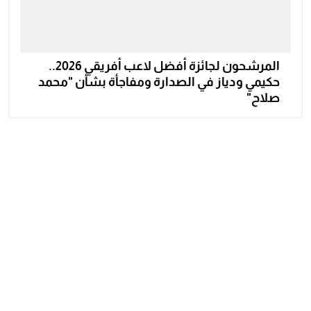
المرشحون لجائزة أفضل لاعب أفريقي 2026..
حكيمي ودياز في الصدارة ومفاجأة بشأن "محمد
صلاح"