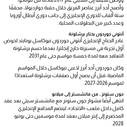
ووصل سيلفا إلى السيتي عام 2017 قادمًا من موناكو،
وأصبح أحد أبرز عناصر الفريق خلال حقبة جوارديولا، محققًا
ستة ألقاب للدوري الإنجليزي إلى جانب دوري أبطال أوروبا
وعدد كبير من البطولات المحلية.
أنتوني جوردون يختار برشلونة
غادر الجناح الإنجليزي أنتوني جوردون نيوكاسل يونايتد لخوض
أول تجربة في مسيرته خارج إنجلترا، بعدما حسم برشلونة
التعاقد معه لمدة خمسة مواسم حتى عام 2031.
وكان جوردون أحد أبرز لاعبي نيوكاسل خلال المواسم
الماضية، قبل أن يصبح أول صفقات برشلونة استعدادًا
لموسم 2026-2027.
جون ستونز.. من مانشستر إلى ميلانو
انتهى أيضًا مشوار جون ستونز مع مانشستر سيتي بعد عقد
كامل داخل ملعب «الاتحاد»، لينضم المدافع الإنجليزي
المخضرم إلى إنتر ميلان بعقد لمدة موسمين حتى يونيو
2028.