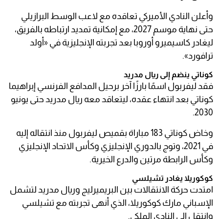
وأعلن النادي الأميركي تعاقده مع لاعب الوسط البرازيلي
حتى نهاية موسم 2027، مع إمكانية تمديد ارتباطه بالفريق،
ليغادر كاسيميرو أوروبا بعد تجربته الإنجليزية في «أولد
ترافورد».
كوناتي ينضم إلى ريال مدريد
فقد ليفربول اسمًا بارزًا آخر برحيل المدافع الفرنسي إبراهيما
كوناتي بعد انتهاء عقده، ليتعاقد معه ريال مدريد حتى يونيو
2030.
وخاض كوناتي 183 مباراة بقميص ليفربول منذ انتقاله إليه
في 2021، وتوج بالدوري الإنجليزي وكأس الاتحاد الإنجليزي
وكأس الرابطة مرتين والدرع الخيرية.
كوكوريلا يغادر تشيلسي
امتدت حركة الانتقالات بين البريميرليج وريال مدريد لتشمل
الإسباني مارك كوكوريلا، الذي أنهى تجربته مع تشيلسي
وانتقل إلى النادي الملكي.