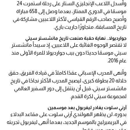
وأسدل اللاعب الإنجليزي الستار على رحلة استمرت 24
موسمًا في الدوري الممتاز، بعدما وصل إلى 658 مباراة
وأصبح صاحب الرقم القياسي لأكثر اللاعبين مشاركة في
تاريخ المسابقة، متجاوزًا جاريث باري.
جوارديولا.. نهاية حقبة صنعت تاريخ مانشستر سيتي
لا تقتصر الوجوه الغائبة على اللاعبين، إذ سيبدأ مانشستر
سيتي موسمًا جديدًا دون بيب جوارديولا للمرة الأولى منذ
عام 2016.
وأنهى المدرب الإسباني عقدًا كاملًا في قيادة الفريق، حقق
خلاله 20 بطولة كبرى، ليصبح المدرب الأكثر نجاحًا في تاريخ
مانشستر سيتي، قبل أن ينتقل إلى دور السفير العالمي
لمجموعة سيتي لكرة القدم.
آرني سلوت يغادر ليفربول بعد موسمين
بدوره، لن يظهر الهولندي آرني سلوت على مقاعد البدلاء
في البريميرليج بالموسم الجديد، بعدما أنهى ليفربول تجربته