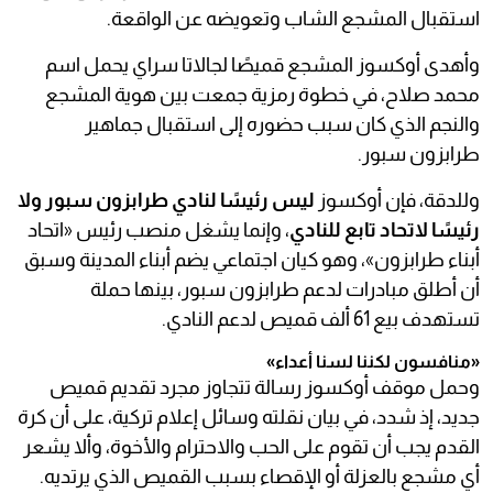
استقبال المشجع الشاب وتعويضه عن الواقعة.
وأهدى أوكسوز المشجع قميصًا لجالاتا سراي يحمل اسم
محمد صلاح، في خطوة رمزية جمعت بين هوية المشجع
والنجم الذي كان سبب حضوره إلى استقبال جماهير
طرابزون سبور.
وللدقة، فإن أوكسوز
ليس رئيسًا لنادي طرابزون سبور ولا
رئيسًا لاتحاد تابع للنادي
، وإنما يشغل منصب رئيس «اتحاد
أبناء طرابزون»، وهو كيان اجتماعي يضم أبناء المدينة وسبق
أن أطلق مبادرات لدعم طرابزون سبور، بينها حملة
تستهدف بيع 61 ألف قميص لدعم النادي.
«منافسون لكننا لسنا أعداء»
وحمل موقف أوكسوز رسالة تتجاوز مجرد تقديم قميص
جديد، إذ شدد، في بيان نقلته وسائل إعلام تركية، على أن كرة
القدم يجب أن تقوم على الحب والاحترام والأخوة، وألا يشعر
أي مشجع بالعزلة أو الإقصاء بسبب القميص الذي يرتديه.