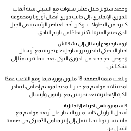
وحصد ستونز خلال عشر سنوات مع السيتي ستة ألقاب
للدوري الإنجليزي، إلى جانب دوري أبطال أوروبا ومجموعة
كبيرة من البطولات، وكان أحد العناصر الرئيسية في الجيل
الذي صنع الفترة الأكثر نجاحًا في تاريخ النادي.
تروسارد يودع أرسنال إلى بشكتاش
اختار البلجيكي لياندرو تروسارد إنهاء تجربته مع أرسنال
وخوض تحدٍ جديد في الدوري التركي، بعد انتقاله رسميًا إلى
بشكتاش.
وبلغت قيمة الصفقة 18 مليون يورو، فيما وقع اللاعب عقدًا
لمدة ثلاثة مواسم مع خيار التمديد لموسم إضافي، ليغادر
الكرة الإنجليزية بعد تجربتين مع برايتون وأرسنال.
كاسيميرو ينهي تجربته الإنجليزية
أسدل البرازيلي كاسيميرو الستار على أربعة مواسم مع
مانشستر يونايتد، لينتقل إلى إنتر ميامي الأميركي في صفقة
انتقال حر.