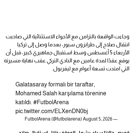
وجاءت الواقعة بالتزامن مع الأجواء الاستثنائية التي صاحبت
انتقال صلاح إلى طرابزون سبور، بعدما وصل إلى تركيا
الأربعاء 5 أغسطس وسط استقبال جماهيري كبير، قبل أن
يوقع عقدًا لمدة عامين مع النادي التركي عقب نهاية مسيرته
التي امتدت تسعة أعوام مع ليفربول.
Galatasaray formalı bir taraftar,
Mohamed Salah karşılama törenine
katıldı.
#FutbolArena
pic.twitter.com/ELXenDN0bj
August 5, 2026
— FutbolArena (@futbolarena)
قميص جالاتا سراي يشعل الموقف خلال استقبال صلاح