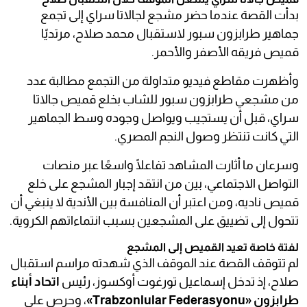
بدأت القصة عندما حضر مشجع لجالاتا سراي إلى تجمع
جماهير طرابزون سبور لاستقبال محمد صلاح، مرتديًا
قميص فريقه الأصفر والأحمر.
وأظهرت مقاطع فيديو متداولة من التجمع مطالبة عدد
من مشجعي طرابزون سبور للشاب بخلع قميص جالاتا
سراي، قبل أن يستجيب ويواصل وجوده وسط الجماهير
التي كانت تنتظر وصول النجم المصري.
وسرعان ما أثارت المشاهد تفاعلًا واسعًا عبر منصات
التواصل الاجتماعي، بين من انتقد إجبار المشجع على خلع
قميص ناديه، ومن اعتبر أن المنافسة بين الأندية لا ينبغي أن
تتحول إلى تضييق على المشجعين بسبب انتماءاتهم الكروية.
لفتة خاصة تعيد القميص إلى المشجع
لم تتوقف القصة عند الموقف الذي شهدته مراسم استقبال
صلاح، إذ تدخل إسماعيل تورغوت أوكسوز، رئيس
اتحاد أبناء
طرابزون «Trabzonlular Federasyonu»
، وحرص على