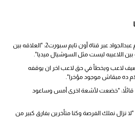
قال شيكابالا في مداخله مع الإعلامي إبراهيم عبدالجواد عبر قناة أون تايم سبورت2: "العلاقه بين
 بين اللاعيبه ليست مثل السوشيال ميديا".
تضيف لاعب ويخطأ في حق لاعب اخر ان يوقفه
ام ده مبقاش موجود مؤخرا".
 قائلاً: "خضعت لأشعة اخرى أمس وساعود
"لا نزال نملك الفرصة وكنا متأخرين بفارق كبير من