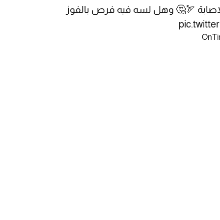
إصابة 🏹🤔 وهل لسه فيه فرص بالفوز
pic.twit