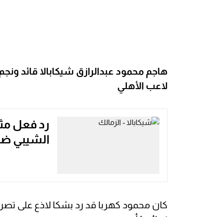
هاجم محمود عبدالرازق شيكابالا قائد ونجم
لاعب الأهلي
رد فعل مثي
الشيبي ضد
كان محمود كهربا قد رد بشكا لاذع على تص