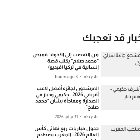
بار قد تعجبك
من التعصب إلى الأخوة.. قميص
"محمد صلاح" يكتب قصة
إنسانية في تركيا (فيديو)
علاء طه
3 hours ago
المرشحون لجائزة أفضل لاعب
أفريقي 2026.. حكيمي ودياز في
الصدارة ومفاجأة بشأن "محمد
صلاح"
علاء طه
31 يوليو 2026
جدول مباريات ربع نهائي كأس
العالم 2026.. المغرب يصطدم