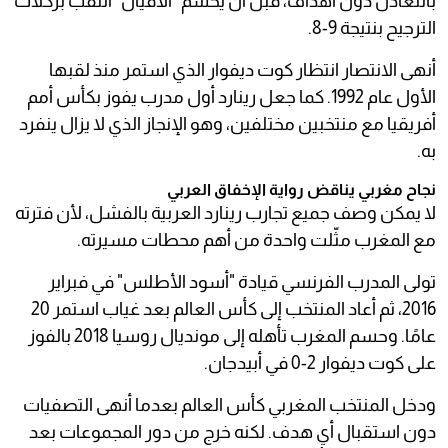
بالتعادل دون أهداف، قبل أن يحسم "الأفيال" اللقب بركلات
الترجيح بنتيجة 9-8.
أنهى الانتصار انتظار كوت ديفوار الذي استمر منذ لقبها
الأول عام 1992. كما جعل رينارد أول مدرب يفوز بكأس أمم
أفريقيا مع منتخبين مختلفين، وهو الإنجاز الذي لا يزال ينفرد
به.
نجاح مغربي يناقض رواية الإخفاق العربي
لا يمكن وصف جميع تجارب رينارد العربية بالفشل، لأن فترته
مع المغرب مثّلت واحدة من أهم محطات مسيرته.
تولى المدرب الفرنسي قيادة "أسود الأطلس" في فبراير
2016، ثم أعاد المنتخب إلى كأس العالم بعد غياب استمر 20
عامًا. وحسم المغرب تأهله إلى مونديال روسيا 2018 بالفوز
على كوت ديفوار 2-0 في أبيدجان.
ودخل المنتخب المغربي كأس العالم بعدما أنهى التصفيات
دون استقبال أي هدف. لكنه خرج من دور المجموعات بعد