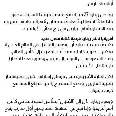
أولمبياد باريس.
وخاض رينارد 27 مباراة مع منتخب فرنسا للسيدات، حقق
خلالها 18 انتصارًا و3 تعادلات، مقابل 6 هزائم. وانتهت تجربته
بعد الخسارة أمام البرازيل في ربع نهائي الأولمبياد.
أفريقيا تمنح رينارد فرصة كتابة فصل جديد
تكشف مسيرة رينارد أن وصفه بالفاشل في العالم العربي لا
يعكس الصورة كاملة. فقد أعاد المغرب إلى كأس العالم،
وقاد السعودية إلى المونديال مرتين، وحقق معها انتصارًا
تاريخيًا على الأرجنتين.
لكن القارة الأفريقية تبقى موطن إنجازاته الكبرى. ففيها فاز
بلقبيه القاريين، وصنع اسمه مع زامبيا، ثم بلغ القمة مع
كوت ديفوار.
ويعود رينارد الآن إلى "الأفيال" بحثًا عن لقب ثالث في كأس
أمم أفريقيا. وإذا نجح في المهمة، فقد يصبح أول مدرب يتوج
بالبطولة ثلاث مرات مع ثلاثة أجيال مختلفة، ويقترب من