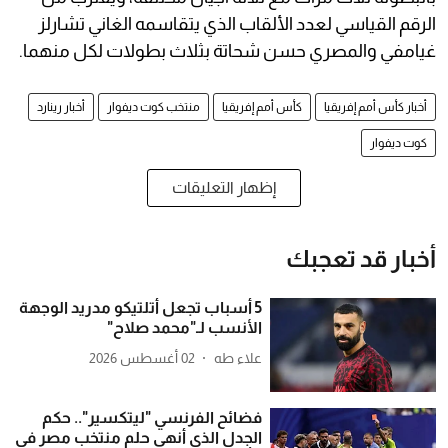
الرقم القياسي لعدد الألقاب الذي يتقاسمه الغاني تشارلز
غيامفي والمصري حسن شحاتة بثلاث بطولات لكل منهما.
أخبار كأس أمم إفريقيا
كأس أمم إفريقيا
منتخب كوت ديفوار
أخبار رينارد
كوت ديفوار
إظهار التعليقات
أخبار قد تعجبك
5 أسباب تجعل أتلتيكو مدريد الوجهة
الأنسب لـ"محمد صلاح"
علاء طه
02 أغسطس 2026
فضائح الفرنسي "ليتكسير".. حكم
الجدل الذي أنهى حلم منتخب مصر في