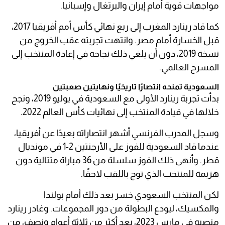
مواجهات قوية أمام إيران والبرتغال وإسبانيا.
كما قاد رينارد المغرب إلى ربع نهائي كأس أمم أفريقيا 2017،
قبل الخسارة أمام مصر. وانتهت تجربته عقب الخروج من
نسخة 2019، دون أن يلغي ذلك نجاحه في إعادة المنتخب إلى
المسرح العالمي.
السعودية تمنحه انتصارًا تاريخيًا ونهايتين صعبتين
بدأت تجربة رينارد الأولى مع السعودية في يوليو 2019، ونجح
خلالها في قيادة المنتخب إلى نهائيات كأس العالم 2022.
وسجل المدرب الفرنسي أشهر انتصاراته بعيدًا عن أفريقيا،
عندما قاد السعودية للفوز على الأرجنتين 2-1 في مونديال
قطر. وأنهى ذلك الفوز سلسلة من 36 مباراة متتالية دون
هزيمة للمنتخب الذي توج باللقب لاحقًا.
لكن المنتخب السعودي خسر بعد ذلك أمام بولندا
والمكسيك، ليودع البطولة من دور المجموعات. وغادر رينارد
منصبه في مارس 2023، بعد أكثر من ثلاثة أعوام ونصف، من