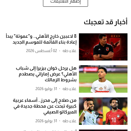
إظهار التعليقات
أخبار قد تعجبك
8 لاعبين خارج الأهلي.. و"عموتة" يبدأ
إعادة بناء القائمة للموسم الجديد
علاء طه
02 أغسطس 2026
هل يرحل خوان بيزيرا إلى شباب
الأهلي؟ عرض إماراتي يصطدم
بشروط الزمالك
علاء طه
31 يوليو 2026
من صلاح إلى محرز.. أسماء عربية
كبيرة تبحث عن محطة جديدة في
الميركاتو الصيفي
علاء طه
31 يوليو 2026