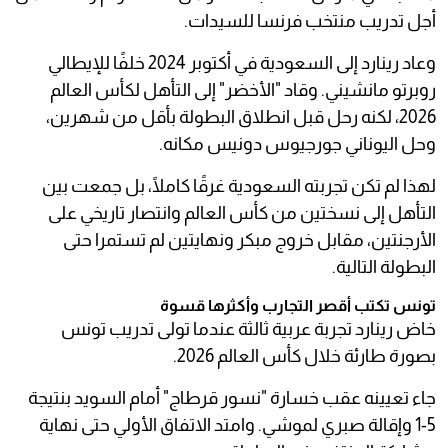
أجل تدريب منتخب فرنسا للسيدات.
وعاد رينارد إلى السعودية في أكتوبر 2024 خلفًا للإيطالي
روبرتو مانشيني. وقاد "الأخضر" إلى التأهل لكأس العالم
2026، لكنه رحل قبل انطلاق البطولة بأقل من شهرين،
وحل اليوناني جورجيوس دونيس مكانه.
لهذا لم تكن تجربته السعودية غرقًا كاملًا، بل جمعت بين
التأهل إلى نسختين من كأس العالم وانتصار تاريخي على
الأرجنتين، مقابل خروج مبكر ونهايتين لم تستمرا حتى
البطولة التالية.
تونس تكتب أقصر التجارب وأكثرها قسوة
خاض رينارد تجربة عربية ثالثة عندما تولى تدريب تونس
بصورة طارئة خلال كأس العالم 2026.
جاء تعيينه عقب خسارة "نسور قرطاج" أمام السويد بنتيجة
5-1 وإقالة صبري لموشي. وامتد الاتفاق الأولي حتى نهاية