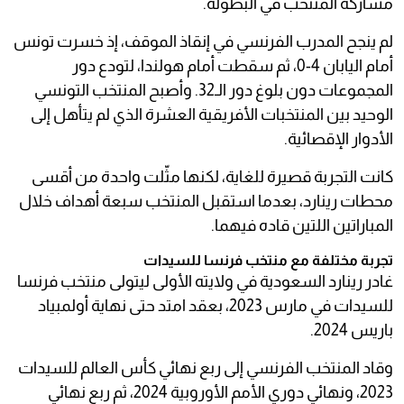
مشاركة المنتخب في البطولة.
لم ينجح المدرب الفرنسي في إنقاذ الموقف، إذ خسرت تونس
أمام اليابان 4-0، ثم سقطت أمام هولندا، لتودع دور
المجموعات دون بلوغ دور الـ32. وأصبح المنتخب التونسي
الوحيد بين المنتخبات الأفريقية العشرة الذي لم يتأهل إلى
الأدوار الإقصائية.
كانت التجربة قصيرة للغاية، لكنها مثّلت واحدة من أقسى
محطات رينارد، بعدما استقبل المنتخب سبعة أهداف خلال
المباراتين اللتين قاده فيهما.
تجربة مختلفة مع منتخب فرنسا للسيدات
غادر رينارد السعودية في ولايته الأولى ليتولى منتخب فرنسا
للسيدات في مارس 2023، بعقد امتد حتى نهاية أولمبياد
باريس 2024.
وقاد المنتخب الفرنسي إلى ربع نهائي كأس العالم للسيدات
2023، ونهائي دوري الأمم الأوروبية 2024، ثم ربع نهائي