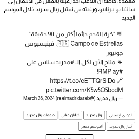
معقدة، خاصةً أن اللاعب أكد رغبته بالفعل في الانتقال إلى
سانتياجو بيرنابيو، ورغبته في تمثيل ريال مدريد خلال الموسم
الجديد.
💬 "كرة القدم دائما أكثر من 90 دقيقة"
🇧🇷 Campo de Estrellas: فينيسيوس
جونيور
👊 متاح الآن لكل الـ
#مدريدستاس
على
!
#RMPlay
https://t.co/cETTQrSiDo
🔗
pic.twitter.com/K5w5O5bcdM
— ريال مدريد (@realmadridarab)
March 26, 2024
الدوري الإسباني
ريال مدريد
كيليان مبابي
صفقات ريال مدريد
أخبار ريال مدريد
ألفونسو ديفيز