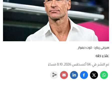
هيرفي رينارد - كوت ديفوار
علاء طه
تم النشر في
:
04 أغسطس 2026, 8:10 مساءً