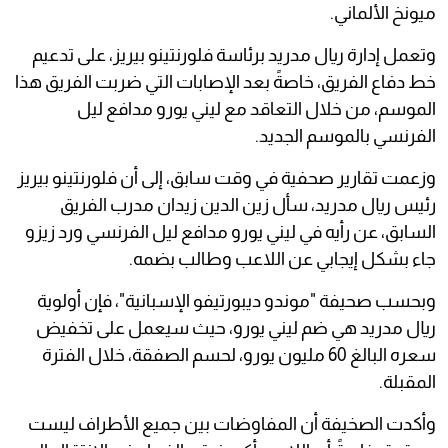
ميونخ الألماني.
وتعمل إدارة ريال مدريد برئاسة فلورنتينو بيريز، على تدعيم
خط دفاع الفريق، خاصةً بعد الإصابات التي ضربت الفريق هذا
الموسم، من خلال التعاقد مع ليني يورو مدافع ليل
الفرنسي بالموسم الجديد.
وزعمت تقارير صحفية في وقت سابق، إلى أن فلورنتينو بيريز
رئيس ريال مدريد، سأل زين الدين زيدان مدرب الفريق
السابق، عن رأيه في ليني يورو مدافع ليل الفرنسي ورد زيزو
جاء بشكل إيجابي عن اللاعب وطالب بضمه.
وبحسب صحيفة "موندو ديبورتيفو الإسبانية"، فإن أولوية
ريال مدريد هي ضم ليني يورو، حيث سيعمل على تخفيض
سعره البالغ 60 مليون يورو، لحسم الصفقة، خلال الفترة
المقبلة.
وأكدت الصخيفة أن المفاوضات بين جميع الأطراف ليست