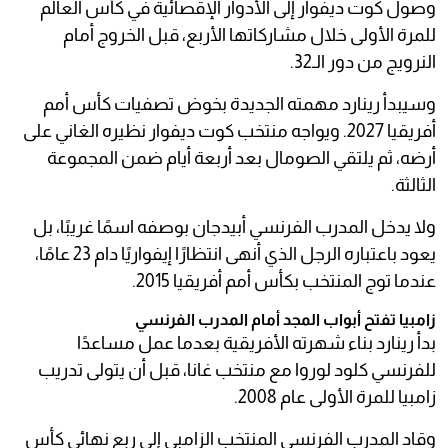
وصول كوت ديفوار إلى الأدوار الإقصائية في كأس العالم
للمرة الأولى خلال مشاركاتها الأربع، قبل الخروج أمام
النرويج من دور الـ32.
وسيبدأ رينارد مهمته الجديدة بخوض تصفيات كأس أمم
أفريقيا 2027. ويواجه منتخب كوت ديفوار نظيره الغاني على
أرضه، ثم يلتقي الصومال بعد أربعة أيام ضمن المجموعة
الثالثة.
ولا يدخل المدرب الفرنسي أبيدجان بوصفه اسمًا غريبًا، بل
يعود باعتباره الرجل الذي أنهى انتظارًا إيفواريًا دام 23 عامًا،
عندما توج المنتخب بكأس أمم أفريقيا 2015.
زامبيا تفتح أبواب المجد أمام المدرب الفرنسي
بدأ رينارد بناء شهرته الأفريقية بعدما عمل مساعدًا
للفرنسي كلود لوروا مع منتخب غانا، قبل أن يتولى تدريب
زامبيا للمرة الأولى عام 2008.
وقاد المدرب الفرنسي المنتخب الزامبي إلى ربع نهائي كأس