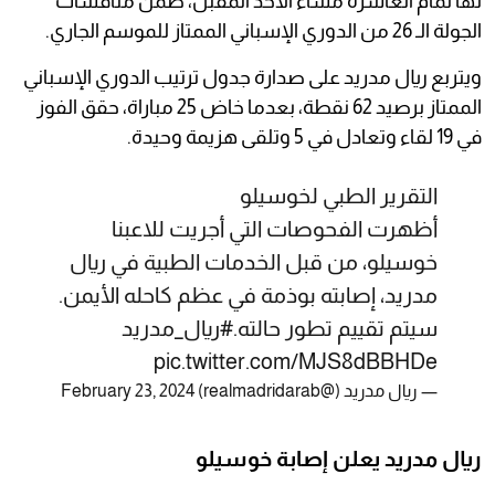
لها تمام العاشرة مساء الأحد المقبل، ضمن منافسات
الجولة الـ 26 من الدوري الإسباني الممتاز للموسم الجاري.
ويتربع ريال مدريد على صدارة جدول ترتيب الدوري الإسباني
الممتاز برصيد 62 نقطة، بعدما خاض 25 مباراة، حقق الفوز
في 19 لقاء وتعادل في 5 وتلقى هزيمة وحيدة.
التقرير الطبي لخوسيلو
أظهرت الفحوصات التي أجريت للاعبنا
خوسيلو، من قبل الخدمات الطبية في ريال
مدريد، إصابته بوذمة في عظم كاحله الأيمن.
سيتم تقييم تطور حالته.
#ريال_مدريد
pic.twitter.com/MJS8dBBHDe
— ريال مدريد (@realmadridarab)
February 23, 2024
ريال مدريد يعلن إصابة خوسيلو