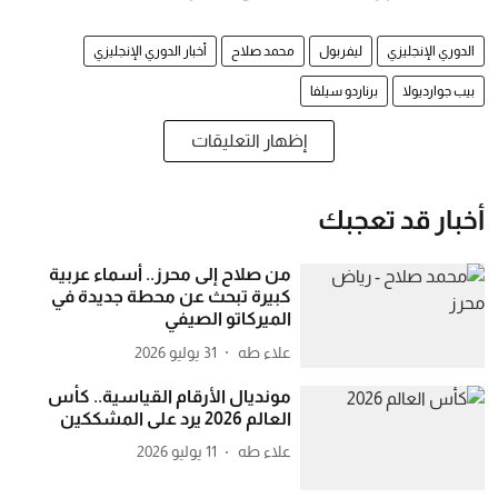
الدوري الإنجليزي
ليفربول
محمد صلاح
أخبار الدوري الإنجليزي
بيب جوارديولا
برناردو سيلفا
إظهار التعليقات
أخبار قد تعجبك
من صلاح إلى محرز.. أسماء عربية
كبيرة تبحث عن محطة جديدة في
الميركاتو الصيفي
علاء طه
31 يوليو 2026
مونديال الأرقام القياسية.. كأس
العالم 2026 يرد على المشككين
علاء طه
11 يوليو 2026