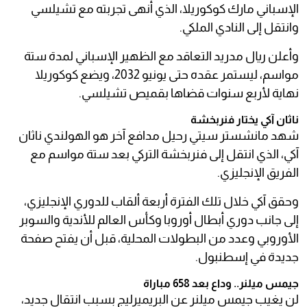
الإسباني مارك كوكوريلا، الذي أنهى تجربته مع تشيلسي
وانتقل إلى النادي الملكي.
وأعلن ريال مدريد التعاقد مع الظهير الإسباني لمدة ستة
مواسم، ليستمر عقده حتى يونيو 2032، ويضع كوكوريلا
نهاية لأربع سنوات قضاها بقميص تشيلسي.
ناثان آكي يختار فنربخشة
شهد مانشستر سيتي رحيل مدافع آخر هو الهولندي ناثان
آكي، الذي انتقل إلى فنربخشة التركي بعد ستة مواسم مع
الفريق الإنجليزي.
وحقق آكي خلال تلك الفترة أربعة ألقاب للدوري الإنجليزي،
إلى جانب دوري أبطال أوروبا وكأس العالم للأندية والسوبر
الأوروبي وعدد من البطولات المحلية، قبل أن يفتح صفحة
جديدة في إسطنبول.
جيمس ميلنر.. وداع بعد 658 مباراة
لن يغيب جيمس ميلنر عن البريميرليج بسبب انتقال جديد،