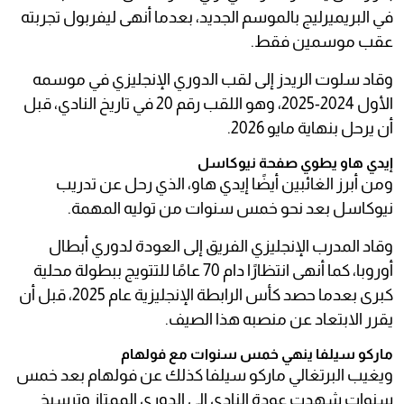
في البريميرليج بالموسم الجديد، بعدما أنهى ليفربول تجربته
عقب موسمين فقط.
وقاد سلوت الريدز إلى لقب الدوري الإنجليزي في موسمه
الأول 2024-2025، وهو اللقب رقم 20 في تاريخ النادي، قبل
أن يرحل بنهاية مايو 2026.
إيدي هاو يطوي صفحة نيوكاسل
ومن أبرز الغائبين أيضًا إيدي هاو، الذي رحل عن تدريب
نيوكاسل بعد نحو خمس سنوات من توليه المهمة.
وقاد المدرب الإنجليزي الفريق إلى العودة لدوري أبطال
أوروبا، كما أنهى انتظارًا دام 70 عامًا للتتويج ببطولة محلية
كبرى بعدما حصد كأس الرابطة الإنجليزية عام 2025، قبل أن
يقرر الابتعاد عن منصبه هذا الصيف.
ماركو سيلفا ينهي خمس سنوات مع فولهام
ويغيب البرتغالي ماركو سيلفا كذلك عن فولهام بعد خمس
سنوات شهدت عودة النادي إلى الدوري الممتاز وترسيخ