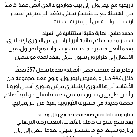
تاريخية مع ليفربول، إلى بيب جوارديولا الذي أنهى عقدًا كاملًا
من الهيمنة مع مانشستر سيتي، يفقد البريميرليج أسماء
ارتبطت بواحدة من أبرز فتراته الحديثة.
محمد صلاح.. نهاية حقبة استثنائية في أنفيلد
يتصدر محمد صلاح قائمة أبرز الراحلين عن الدوري الإنجليزي،
بعدما أنهى مسيرة امتدت تسع سنوات مع ليفربول، قبل
الانتقال إلى طرابزون سبور التركي بعقد لمدة موسمين.
وغادر قائد منتخب مصر «أنفيلد» بعدما سجل 257 هدفًا
خلال 442 مباراة بقميص ليفربول، وتوج معه بمجموعة من
الألقاب، أبرزها الدوري الإنجليزي مرتين ودوري أبطال أوروبا.
وأعلن طرابزون سبور ضمه في صفقة انتقال حر، ليبدأ صلاح
محطة جديدة في مسيرته الأوروبية بعيدًا عن البريميرليج.
برناردو سيلفا يفتح صفحة جديدة مع ريال مدريد
بعد تسع سنوات حافلة بالألقاب، انتهت رحلة البرتغالي
برناردو سيلفا مع مانشستر سيتي، بعدما انتقل إلى ريال