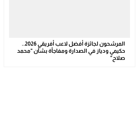
المرشحون لجائزة أفضل لاعب أفريقي 2026..
حكيمي ودياز في الصدارة ومفاجأة بشأن "محمد
صلاح"