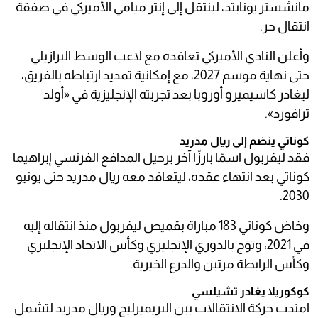
مانشستر يونايتد، لينتقل إلى إنتر ميامي الأميركي في صفقة
انتقال حر.
وأعلن النادي الأميركي تعاقده مع لاعب الوسط البرازيلي
حتى نهاية موسم 2027، مع إمكانية تمديد ارتباطه بالفريق،
ليغادر كاسيميرو أوروبا بعد تجربته الإنجليزية في «أولد
ترافورد».
كوناتي ينضم إلى ريال مدريد
فقد ليفربول اسمًا بارزًا آخر برحيل المدافع الفرنسي إبراهيما
كوناتي بعد انتهاء عقده، ليتعاقد معه ريال مدريد حتى يونيو
2030.
وخاض كوناتي 183 مباراة بقميص ليفربول منذ انتقاله إليه
في 2021، وتوج بالدوري الإنجليزي وكأس الاتحاد الإنجليزي
وكأس الرابطة مرتين والدرع الخيرية.
كوكوريلا يغادر تشيلسي
امتدت حركة الانتقالات بين البريميرليج وريال مدريد لتشمل