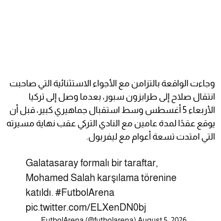
وجاءت الواقعة بالتزامن مع الأجواء الاستثنائية التي صاحبت
انتقال صلاح إلى طرابزون سبور، بعدما وصل إلى تركيا
الأربعاء 5 أغسطس وسط استقبال جماهيري كبير، قبل أن
يوقع عقدًا لمدة عامين مع النادي التركي عقب نهاية مسيرته
التي امتدت تسعة أعوام مع ليفربول.
Galatasaray formalı bir taraftar,
Mohamed Salah karşılama törenine
katıldı.
#FutbolArena
pic.twitter.com/ELXenDN0bj
August 5, 2026
— FutbolArena (@futbolarena)