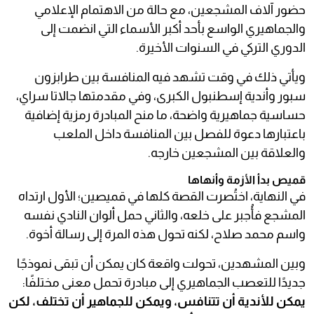
حضور آلاف المشجعين، مع حالة من الاهتمام الإعلامي
والجماهيري الواسع بأحد أكبر الأسماء التي انضمت إلى
الدوري التركي في السنوات الأخيرة.
ويأتي ذلك في وقت تشهد فيه المنافسة بين طرابزون
سبور وأندية إسطنبول الكبرى، وفي مقدمتها جالاتا سراي،
حساسية جماهيرية واضحة، ما منح المبادرة رمزية إضافية
باعتبارها دعوة للفصل بين المنافسة داخل الملعب
والعلاقة بين المشجعين خارجه.
قميص بدأ الأزمة وأنهاها
في النهاية، اختُصرت القصة كلها في قميصين؛ الأول ارتداه
المشجع فأُجبر على خلعه، والثاني حمل ألوان النادي نفسه
واسم محمد صلاح، لكنه تحول هذه المرة إلى رسالة أخوة.
وبين المشهدين، تحولت واقعة كان يمكن أن تبقى نموذجًا
جديدًا للتعصب الجماهيري إلى مبادرة تحمل معنى مختلفًا:
يمكن للأندية أن تتنافس، ويمكن للجماهير أن تختلف، لكن