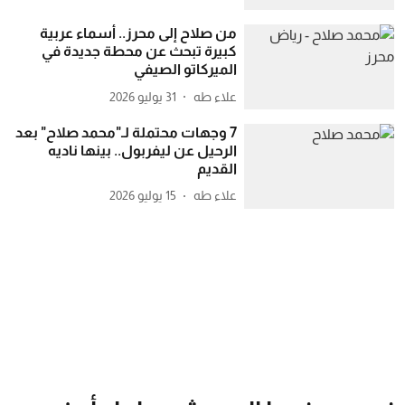
من صلاح إلى محرز.. أسماء عربية
كبيرة تبحث عن محطة جديدة في
الميركاتو الصيفي
علاء طه
31 يوليو 2026
7 وجهات محتملة لـ"محمد صلاح" بعد
الرحيل عن ليفربول.. بينها ناديه
القديم
علاء طه
15 يوليو 2026