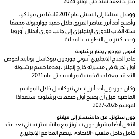
مدريد بعقد يمتد حتى يونيو 2028.
ووصل سيلفا إلى السيتي عام 2017 قادمًا من موناكو،
وأصبح أحد أبرز عناصر الفريق خلال حقبة جوارديولا، محققًا
ستة ألقاب للدوري الإنجليزي إلى جانب دوري أبطال أوروبا
وعدد كبير من البطولات المحلية.
أنتوني جوردون يختار برشلونة
غادر الجناح الإنجليزي أنتوني جوردون نيوكاسل يونايتد لخوض
أول تجربة في مسيرته خارج إنجلترا، بعدما حسم برشلونة
التعاقد معه لمدة خمسة مواسم حتى عام 2031.
وكان جوردون أحد أبرز لاعبي نيوكاسل خلال المواسم
الماضية، قبل أن يصبح أول صفقات برشلونة استعدادًا
لموسم 2026-2027.
جون ستونز.. من مانشستر إلى ميلانو
انتهى أيضًا مشوار جون ستونز مع مانشستر سيتي بعد عقد
كامل داخل ملعب «الاتحاد»، لينضم المدافع الإنجليزي