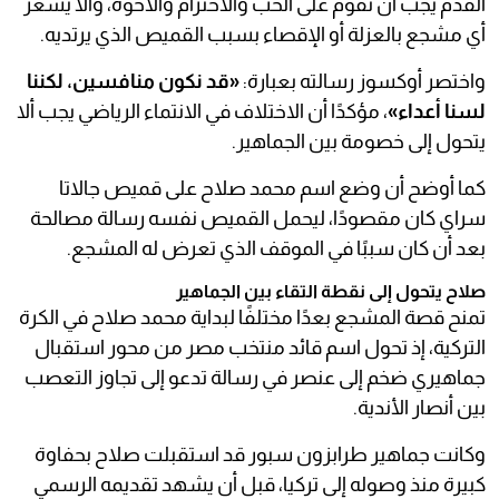
القدم يجب أن تقوم على الحب والاحترام والأخوة، وألا يشعر
أي مشجع بالعزلة أو الإقصاء بسبب القميص الذي يرتديه.
واختصر أوكسوز رسالته بعبارة:
«قد نكون منافسين، لكننا
لسنا أعداء»
، مؤكدًا أن الاختلاف في الانتماء الرياضي يجب ألا
يتحول إلى خصومة بين الجماهير.
كما أوضح أن وضع اسم محمد صلاح على قميص جالاتا
سراي كان مقصودًا، ليحمل القميص نفسه رسالة مصالحة
بعد أن كان سببًا في الموقف الذي تعرض له المشجع.
صلاح يتحول إلى نقطة التقاء بين الجماهير
تمنح قصة المشجع بعدًا مختلفًا لبداية محمد صلاح في الكرة
التركية، إذ تحول اسم قائد منتخب مصر من محور استقبال
جماهيري ضخم إلى عنصر في رسالة تدعو إلى تجاوز التعصب
بين أنصار الأندية.
وكانت جماهير طرابزون سبور قد استقبلت صلاح بحفاوة
كبيرة منذ وصوله إلى تركيا، قبل أن يشهد تقديمه الرسمي