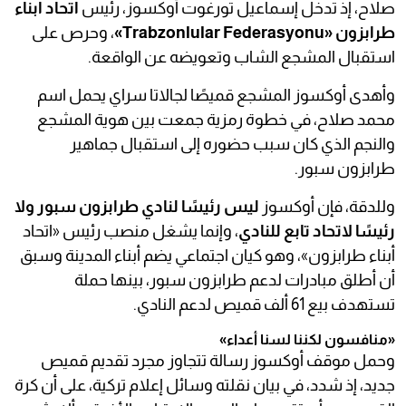
صلاح، إذ تدخل إسماعيل تورغوت أوكسوز، رئيس
اتحاد أبناء
طرابزون «Trabzonlular Federasyonu»
، وحرص على
استقبال المشجع الشاب وتعويضه عن الواقعة.
وأهدى أوكسوز المشجع قميصًا لجالاتا سراي يحمل اسم
محمد صلاح، في خطوة رمزية جمعت بين هوية المشجع
والنجم الذي كان سبب حضوره إلى استقبال جماهير
طرابزون سبور.
وللدقة، فإن أوكسوز
ليس رئيسًا لنادي طرابزون سبور ولا
رئيسًا لاتحاد تابع للنادي
، وإنما يشغل منصب رئيس «اتحاد
أبناء طرابزون»، وهو كيان اجتماعي يضم أبناء المدينة وسبق
أن أطلق مبادرات لدعم طرابزون سبور، بينها حملة
تستهدف بيع 61 ألف قميص لدعم النادي.
«منافسون لكننا لسنا أعداء»
وحمل موقف أوكسوز رسالة تتجاوز مجرد تقديم قميص
جديد، إذ شدد، في بيان نقلته وسائل إعلام تركية، على أن كرة