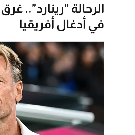
الرحالة "رينارد".. غر
في أدغال أفريقيا