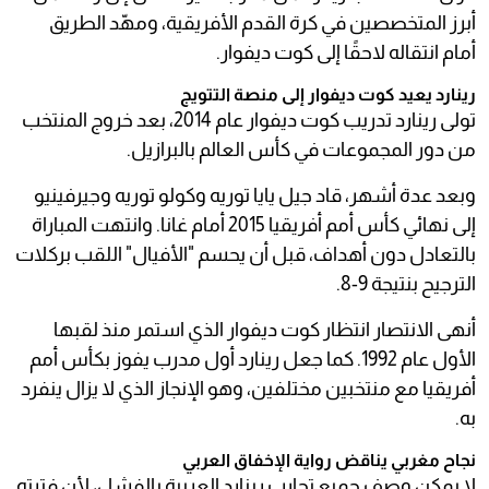
أبرز المتخصصين في كرة القدم الأفريقية، ومهّد الطريق
أمام انتقاله لاحقًا إلى كوت ديفوار.
رينارد يعيد كوت ديفوار إلى منصة التتويج
تولى رينارد تدريب كوت ديفوار عام 2014، بعد خروج المنتخب
من دور المجموعات في كأس العالم بالبرازيل.
وبعد عدة أشهر، قاد جيل يايا توريه وكولو توريه وجيرفينيو
إلى نهائي كأس أمم أفريقيا 2015 أمام غانا. وانتهت المباراة
بالتعادل دون أهداف، قبل أن يحسم "الأفيال" اللقب بركلات
الترجيح بنتيجة 9-8.
أنهى الانتصار انتظار كوت ديفوار الذي استمر منذ لقبها
الأول عام 1992. كما جعل رينارد أول مدرب يفوز بكأس أمم
أفريقيا مع منتخبين مختلفين، وهو الإنجاز الذي لا يزال ينفرد
به.
نجاح مغربي يناقض رواية الإخفاق العربي
لا يمكن وصف جميع تجارب رينارد العربية بالفشل، لأن فترته