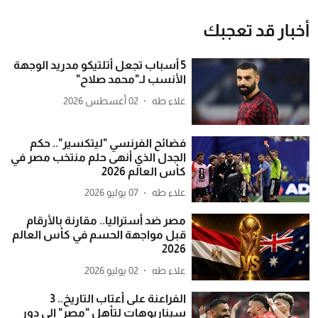
أخبار قد تعجبك
5 أسباب تجعل أتلتيكو مدريد الوجهة
الأنسب لـ"محمد صلاح"
علاء طه
02 أغسطس 2026
فضائح الفرنسي "ليتكسير".. حكم
الجدل الذي أنهى حلم منتخب مصر في
كأس العالم 2026
علاء طه
07 يوليو 2026
مصر ضد أستراليا.. مقارنة بالأرقام
قبل مواجهة الحسم في كأس العالم
2026
علاء طه
02 يوليو 2026
الفراعنة على أعتاب التاريخ.. 3
سيناريوهات لتأهل "مصر" إلى دور