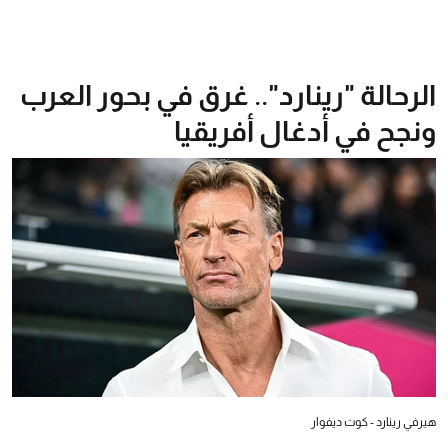
الرحالة "رينارد".. غرق في بحور العرب
ونجح في أدغال أفريقيا
هيرفي رينارد - كوت ديفوار