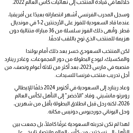
خلالها في قيادة المنتخب إلى نهائيات كأس العالم 2022.
وسجل المدرب الفرنسي أشهر انتصاراته بعيدًا عن أفريقيا،
عندما قاد السعودية للفوز على الأرجنتين 2-1 في مونديال
قطر. وأنهى ذلك الفوز سلسلة من 36 مباراة متتالية دون
هزيمة للمنتخب الذي توج باللقب لاحقًا.
لكن المنتخب السعودي خسر بعد ذلك أمام بولندا
والمكسيك، ليودع البطولة من دور المجموعات. وغادر رينارد
منصبه في مارس 2023، بعد أكثر من ثلاثة أعوام ونصف، من
أجل تدريب منتخب فرنسا للسيدات.
وعاد رينارد إلى السعودية في أكتوبر 2024 خلفًا للإيطالي
روبرتو مانشيني. وقاد "الأخضر" إلى التأهل لكأس العالم
2026، لكنه رحل قبل انطلاق البطولة بأقل من شهرين،
وحل اليوناني جورجيوس دونيس مكانه.
لهذا لم تكن تجربته السعودية غرقًا كاملًا، بل جمعت بين
التأهل إلى نسختين من كأس العالم وانتصار تاريخي على