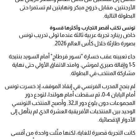
الأرجنتين، مقابل خروج مبكر ونهايتين لم تستمرا حتى
البطولة التالية.
تونس تكتب أقصر التجارب وأكثرها قسوة
خاض رينارد تجربة عربية ثالثة عندما تولى تدريب تونس
بصورة طارئة خلال كأس العالم 2026.
جاء تعيينه عقب خسارة "نسور قرطاج" أمام السويد بنتيجة
5-1 وإقالة صبري لموشي. وامتد الاتفاق الأولي حتى نهاية
مشاركة المنتخب في البطولة.
لم ينجح المدرب الفرنسي في إنقاذ الموقف، إذ خسرت تونس
أمام اليابان 4-0، ثم سقطت أمام هولندا، لتودع دور
المجموعات دون بلوغ دور الـ32. وأصبح المنتخب التونسي
الوحيد بين المنتخبات الأفريقية العشرة الذي لم يتأهل إلى
الأدوار الإقصائية.
كانت التجربة قصيرة للغاية، لكنها مثّلت واحدة من أقسى