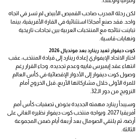
وتنزانيا وأوغندا.
لكن رحلة المدرب صاحب القميص الأبيض لم تسر في اتجاه
واحد. فقد صنع أمجادًا استثنائية في القارة الأفريقية، بينما
تباينت نتائجه مع المنتخبات العربية بين نجاحات تاريخية
ونهايات قاسية.
كوت ديفوار تعيد رينارد بعد مونديال 2026
اختار الاتحاد الإيفواري إعادة رينارد إلى قيادة المنتخب، عقب
انتهاء عقد إيميرس فاييه وعدم تجديده. وجاء القرار رغم
وصول كوت ديفوار إلى الأدوار الإقصائية في كأس العالم
للمرة الأولى خلال مشاركاتها الأربع، قبل الخروج أمام
النرويج من دور الـ32.
وسيبدأ رينارد مهمته الجديدة بخوض تصفيات كأس أمم
أفريقيا 2027. ويواجه منتخب كوت ديفوار نظيره الغاني على
أرضه، ثم يلتقي الصومال بعد أربعة أيام ضمن المجموعة
الثالثة.