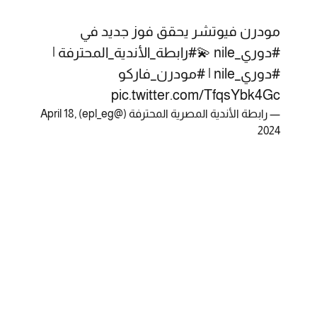
مودرن فيوتشر يحقق فوز جديد في
#دوري_nile
💫
#رابطة_الأندية_المحترفة
|
#دوري_nile
|
#مودرن_فاركو
pic.twitter.com/TfqsYbk4Gc
— رابطة الأندية المصرية المحترفة (@epl_eg)
April 18,
2024