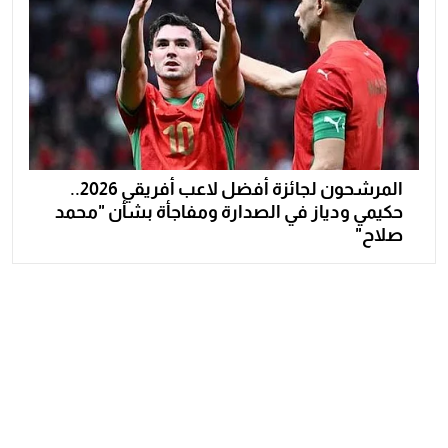
المرشحون لجائزة أفضل لاعب أفريقي 2026..
حكيمي ودياز في الصدارة ومفاجأة بشأن "محمد
صلاح"