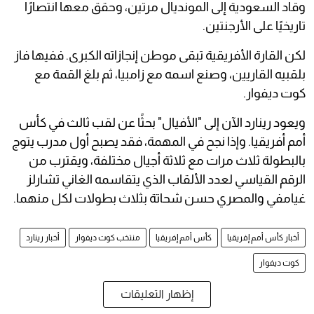
وقاد السعودية إلى المونديال مرتين، وحقق معها انتصارًا
تاريخيًا على الأرجنتين.
لكن القارة الأفريقية تبقى موطن إنجازاته الكبرى. ففيها فاز
بلقبيه القاريين، وصنع اسمه مع زامبيا، ثم بلغ القمة مع
كوت ديفوار.
ويعود رينارد الآن إلى "الأفيال" بحثًا عن لقب ثالث في كأس
أمم أفريقيا. وإذا نجح في المهمة، فقد يصبح أول مدرب يتوج
بالبطولة ثلاث مرات مع ثلاثة أجيال مختلفة، ويقترب من
الرقم القياسي لعدد الألقاب الذي يتقاسمه الغاني تشارلز
غيامفي والمصري حسن شحاتة بثلاث بطولات لكل منهما.
أخبار كأس أمم إفريقيا
كأس أمم إفريقيا
منتخب كوت ديفوار
أخبار رينارد
كوت ديفوار
إظهار التعليقات