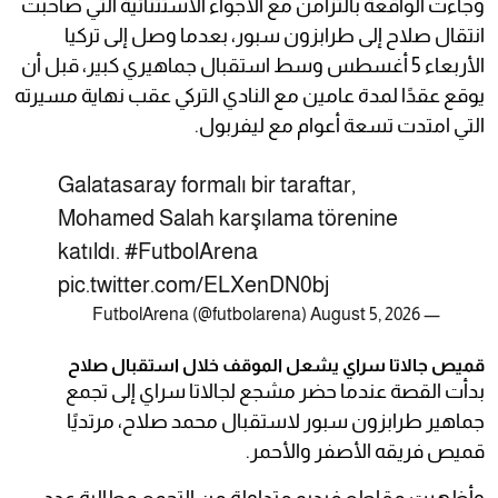
وجاءت الواقعة بالتزامن مع الأجواء الاستثنائية التي صاحبت
انتقال صلاح إلى طرابزون سبور، بعدما وصل إلى تركيا
الأربعاء 5 أغسطس وسط استقبال جماهيري كبير، قبل أن
يوقع عقدًا لمدة عامين مع النادي التركي عقب نهاية مسيرته
التي امتدت تسعة أعوام مع ليفربول.
Galatasaray formalı bir taraftar,
Mohamed Salah karşılama törenine
katıldı.
#FutbolArena
pic.twitter.com/ELXenDN0bj
August 5, 2026
— FutbolArena (@futbolarena)
قميص جالاتا سراي يشعل الموقف خلال استقبال صلاح
بدأت القصة عندما حضر مشجع لجالاتا سراي إلى تجمع
جماهير طرابزون سبور لاستقبال محمد صلاح، مرتديًا
قميص فريقه الأصفر والأحمر.