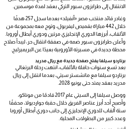
الانتقال إلى طرابزون سبور التركي بعقد لمدة موسمين.
وغادر قائد منتخب مصر «أنفيلد» بعدما سجل 257 هدفًا
خلال 442 مباراة بقميص ليفربول، وتوج معه بمجموعة من
الألقاب، أبرزها الدوري الإنجليزي مرتين ودوري أبطال أوروبا.
وأعلن طرابزون سبور ضمه في صفقة انتقال حر، ليبدأ صلاح
محطة جديدة في مسيرته الأوروبية بعيدًا عن البريميرليج.
برناردو سيلفا يفتح صفحة جديدة مع ريال مدريد
بعد تسع سنوات حافلة بالألقاب، انتهت رحلة البرتغالي
برناردو سيلفا مع مانشستر سيتي، بعدما انتقل إلى ريال
مدريد بعقد يمتد حتى يونيو 2028.
ووصل سيلفا إلى السيتي عام 2017 قادمًا من موناكو،
وأصبح أحد أبرز عناصر الفريق خلال حقبة جوارديولا، محققًا
ستة ألقاب للدوري الإنجليزي إلى جانب دوري أبطال أوروبا
وعدد كبير من البطولات المحلية.