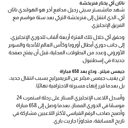
ناثان آكي يختار فنربخشة
شهد مانشستر سيتي رحيل مدافع آخر هو الهولندي ناثان
آكي، الذي انتقل إلى فنربخشة التركي بعد ستة مواسم مع
الفريق الإنجليزي.
وحقق آكي خلال تلك الفترة أربعة ألقاب للدوري الإنجليزي،
إلى جانب دوري أبطال أوروبا وكأس العالم للأندية والسوبر
الأوروبي وعدد من البطولات المحلية، قبل أن يفتح صفحة
جديدة في إسطنبول.
جيمس ميلنر.. وداع بعد 658 مباراة
لن يغيب جيمس ميلنر عن البريميرليج بسبب انتقال جديد،
بل بعدما قرر إنهاء مسيرته الاحترافية نهائيًا.
وأسدل اللاعب الإنجليزي الستار على رحلة استمرت 24
موسمًا في الدوري الممتاز، بعدما وصل إلى 658 مباراة
وأصبح صاحب الرقم القياسي لأكثر اللاعبين مشاركة في
تاريخ المسابقة، متجاوزًا جاريث باري.