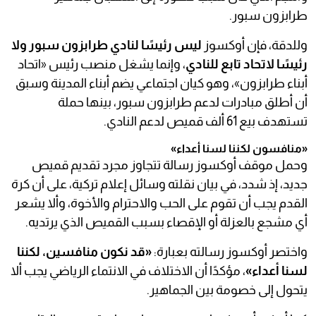
طرابزون سبور.
وللدقة، فإن أوكسوز
ليس رئيسًا لنادي طرابزون سبور ولا
رئيسًا لاتحاد تابع للنادي
، وإنما يشغل منصب رئيس «اتحاد
أبناء طرابزون»، وهو كيان اجتماعي يضم أبناء المدينة وسبق
أن أطلق مبادرات لدعم طرابزون سبور، بينها حملة
تستهدف بيع 61 ألف قميص لدعم النادي.
«منافسون لكننا لسنا أعداء»
وحمل موقف أوكسوز رسالة تتجاوز مجرد تقديم قميص
جديد، إذ شدد، في بيان نقلته وسائل إعلام تركية، على أن كرة
القدم يجب أن تقوم على الحب والاحترام والأخوة، وألا يشعر
أي مشجع بالعزلة أو الإقصاء بسبب القميص الذي يرتديه.
واختصر أوكسوز رسالته بعبارة:
«قد نكون منافسين، لكننا
لسنا أعداء»
، مؤكدًا أن الاختلاف في الانتماء الرياضي يجب ألا
يتحول إلى خصومة بين الجماهير.