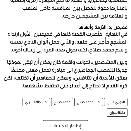
حساسية جماهيرية واضحة، ما منح المبادرة رمزية إضافية
باعتبارها دعوة للفصل بين المنافسة داخل الملعب
والعلاقة بين المشجعين خارجه.
قميص بدأ الأزمة وأنهاها
في النهاية، اختُصرت القصة كلها في قميصين؛ الأول ارتداه
المشجع فأُجبر على خلعه، والثاني حمل ألوان النادي نفسه
واسم محمد صلاح، لكنه تحول هذه المرة إلى رسالة أخوة.
وبين المشهدين، تحولت واقعة كان يمكن أن تبقى نموذجًا
جديدًا للتعصب الجماهيري إلى مبادرة تحمل معنى مختلفًا:
يمكن للأندية أن تتنافس، ويمكن للجماهير أن تختلف، لكن
كرة القدم لا تحتاج إلى أعداء حتى تحتفظ بشغفها.
الدوري التركي
أخبار محمد صلاح
محمد صلاح
أخبار جالاتا سراي
جالاتا سراي
إظهار التعليقات