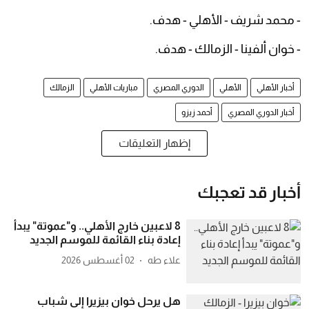
- محمد شريف - الأهلي - هدف.
- خوان ألفينا - الزمالك - هدف.
أخبار الأهلي
الأهلي
الدوري المصري
مباريات الأهلي
الزمالك
أخبار الدوري المصري
أحمد زيزو
إظهار التعليقات
أخبار قد تعجبك
8 لاعبين خارج الأهلي.. و"عموتة" يبدأ
إعادة بناء القائمة للموسم الجديد
علاء طه
02 أغسطس 2026
هل يرحل خوان بيزيرا إلى شباب