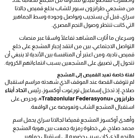
وأظهرت مقاطع فيديو متداولة من التجمع مطالبة عدد
من مشجعي طرابزون سبور للشاب بخلع قميص جالاتا
سراي، قبل أن يستجيب ويواصل وجوده وسط الجماهير
التي كانت تنتظر وصول النجم المصري.
وسرعان ما أثارت المشاهد تفاعلًا واسعًا عبر منصات
التواصل الاجتماعي، بين من انتقد إجبار المشجع على خلع
قميص ناديه، ومن اعتبر أن المنافسة بين الأندية لا ينبغي أن
تتحول إلى تضييق على المشجعين بسبب انتماءاتهم الكروية.
لفتة خاصة تعيد القميص إلى المشجع
لم تتوقف القصة عند الموقف الذي شهدته مراسم استقبال
صلاح، إذ تدخل إسماعيل تورغوت أوكسوز، رئيس
اتحاد أبناء
طرابزون «Trabzonlular Federasyonu»
، وحرص على
استقبال المشجع الشاب وتعويضه عن الواقعة.
وأهدى أوكسوز المشجع قميصًا لجالاتا سراي يحمل اسم
محمد صلاح، في خطوة رمزية جمعت بين هوية المشجع
والنجم الذي كان سبب حضوره إلى استقبال جماهير