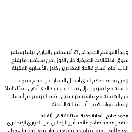
ويبدأ الموسم الجديد في 21 أغسطس الجاري، بينما يستمر
سوق الانتقالات الصيفية حتى الأول من سبتمبر، ما يفتح
الباب أمام اتساع قائمة المغادرين خلال الأسابيع المقبلة.
ومن محمد صلاح الذي أسدل الستار على تسع سنوات
تاريخية مع ليفربول، إلى بيب جوارديولا الذي أنهى عقدًا كاملًا
من الهيمنة مع مانشستر سيتي، يفقد البريميرليج أسماء
ارتبطت بواحدة من أبرز فتراته الحديثة.
محمد صلاح.. نهاية حقبة استثنائية في أنفيلد
يتصدر محمد صلاح قائمة أبرز الراحلين عن الدوري الإنجليزي،
بعدما أنهى مسيرة امتدت تسع سنوات مع ليفربول، قبل