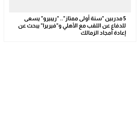
5 مدربين "سنة أولى ممتاز".. "ريبيرو" يسعى
للدفاع عن اللقب مع الأهلي و"فيريرا" يبحث عن
إعادة أمجاد الزمالك