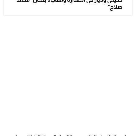
حكيمي ودياز في الصدارة ومفاجأة بشأن "محمد
صلاح"