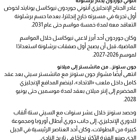
أنتوني جوردون يختار برشلونة
غادر الجناح الإنجليزي أنتوني جوردون نيوكاسل يونايتد لخوض
أول تجربة في مسيرته خارج إنجلترا، بعدما حسم برشلونة
التعاقد معه لمدة خمسة مواسم حتى عام 2031.
وكان جوردون أحد أبرز لاعبي نيوكاسل خلال المواسم
الماضية، قبل أن يصبح أول صفقات برشلونة استعدادًا
لموسم 2026-2027.
جون ستونز.. من مانشستر إلى ميلانو
انتهى أيضًا مشوار جون ستونز مع مانشستر سيتي بعد عقد
كامل داخل ملعب «الاتحاد»، لينضم المدافع الإنجليزي
المخضرم إلى إنتر ميلان بعقد لمدة موسمين حتى يونيو
2028.
وحصد ستونز خلال عشر سنوات مع السيتي ستة ألقاب
للدوري الإنجليزي، إلى جانب دوري أبطال أوروبا ومجموعة
كبيرة من البطولات، وكان أحد العناصر الرئيسية في الجيل
الذي صنع الفترة الأكثر نجاحًا في تاريخ النادي.