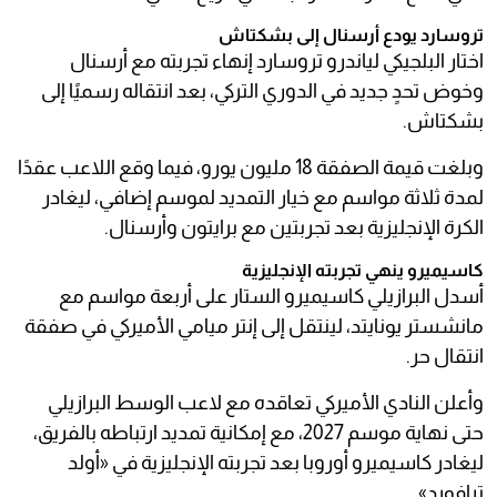
تروسارد يودع أرسنال إلى بشكتاش
اختار البلجيكي لياندرو تروسارد إنهاء تجربته مع أرسنال
وخوض تحدٍ جديد في الدوري التركي، بعد انتقاله رسميًا إلى
بشكتاش.
وبلغت قيمة الصفقة 18 مليون يورو، فيما وقع اللاعب عقدًا
لمدة ثلاثة مواسم مع خيار التمديد لموسم إضافي، ليغادر
الكرة الإنجليزية بعد تجربتين مع برايتون وأرسنال.
كاسيميرو ينهي تجربته الإنجليزية
أسدل البرازيلي كاسيميرو الستار على أربعة مواسم مع
مانشستر يونايتد، لينتقل إلى إنتر ميامي الأميركي في صفقة
انتقال حر.
وأعلن النادي الأميركي تعاقده مع لاعب الوسط البرازيلي
حتى نهاية موسم 2027، مع إمكانية تمديد ارتباطه بالفريق،
ليغادر كاسيميرو أوروبا بعد تجربته الإنجليزية في «أولد
ترافورد».