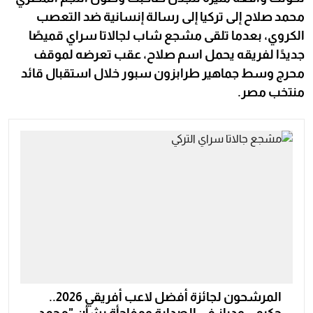
محمد صلاح إلى تركيا إلى رسالة إنسانية ضد التعصب
الكروي، بعدما تلقى مشجع شاب لجالاتا سراي قميصًا
جديدًا لفريقه يحمل اسم صلاح، عقب تعرضه لموقف
محرج وسط جماهير طرابزون سبور خلال استقبال قائد
منتخب مصر.
المرشحون لجائزة أفضل لاعب أفريقي 2026..