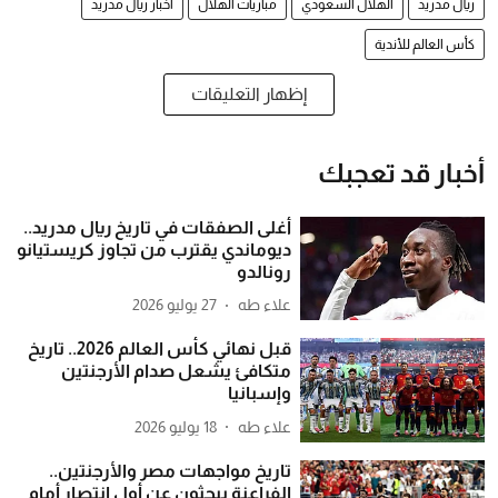
ريال مدريد
الهلال السعودي
مباريات الهلال
أخبار ريال مدريد
كأس العالم للأندية
إظهار التعليقات
أخبار قد تعجبك
أغلى الصفقات في تاريخ ريال مدريد..
ديوماندي يقترب من تجاوز كريستيانو
رونالدو
علاء طه
27 يوليو 2026
قبل نهائي كأس العالم 2026.. تاريخ
متكافئ يشعل صدام الأرجنتين
وإسبانيا
علاء طه
18 يوليو 2026
تاريخ مواجهات مصر والأرجنتين..
الفراعنة يبحثون عن أول انتصار أمام