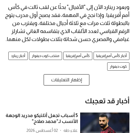
ويعود رينارد الآن إلى "الأفيال" بحثًا عن لقب ثالث في كأس
أمم أفريقيا. وإذا نجح في المهمة، فقد يصبح أول مدرب يتوج
بالبطولة ثلاث مرات مع ثلاثة أجيال مختلفة، ويقترب من
الرقم القياسي لعدد الألقاب الذي يتقاسمه الغاني تشارلز
غيامفي والمصري حسن شحاتة بثلاث بطولات لكل منهما.
أخبار كأس أمم إفريقيا
كأس أمم إفريقيا
منتخب كوت ديفوار
أخبار رينارد
كوت ديفوار
إظهار التعليقات
أخبار قد تعجبك
5 أسباب تجعل أتلتيكو مدريد الوجهة
الأنسب لـ"محمد صلاح"
علاء طه
02 أغسطس 2026