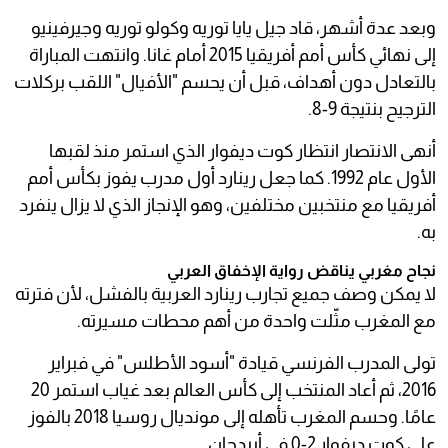
وبعد عدة أشهر، قاد جيل يايا توريه وكولو توريه وجيرفينيو
إلى نهائي كأس أمم أفريقيا 2015 أمام غانا. وانتهت المباراة
بالتعادل دون أهداف، قبل أن يحسم "الأفيال" اللقب بركلات
الترجيح بنتيجة 9-8.
أنهى الانتصار انتظار كوت ديفوار الذي استمر منذ لقبها
الأول عام 1992. كما جعل رينارد أول مدرب يفوز بكأس أمم
أفريقيا مع منتخبين مختلفين، وهو الإنجاز الذي لا يزال ينفرد
به.
نجاح مغربي يناقض رواية الإخفاق العربي
لا يمكن وصف جميع تجارب رينارد العربية بالفشل، لأن فترته
مع المغرب مثّلت واحدة من أهم محطات مسيرته.
تولى المدرب الفرنسي قيادة "أسود الأطلس" في فبراير
2016، ثم أعاد المنتخب إلى كأس العالم بعد غياب استمر 20
عامًا. وحسم المغرب تأهله إلى مونديال روسيا 2018 بالفوز
على كوت ديفوار 2-0 في أبيدجان.