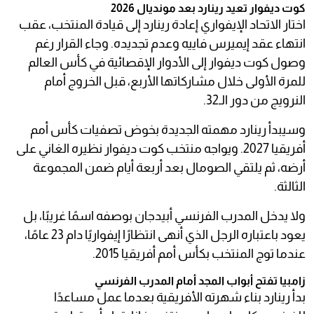
كوت ديفوار تعيد رينارد بعد مونديال 2026
اختار الاتحاد الإيفواري إعادة رينارد إلى قيادة المنتخب، عقب
انتهاء عقد إيميرس فاييه وعدم تجديده. وجاء القرار رغم
وصول كوت ديفوار إلى الأدوار الإقصائية في كأس العالم
للمرة الأولى خلال مشاركاتها الأربع، قبل الخروج أمام
النرويج من دور الـ32.
وسيبدأ رينارد مهمته الجديدة بخوض تصفيات كأس أمم
أفريقيا 2027. ويواجه منتخب كوت ديفوار نظيره الغاني على
أرضه، ثم يلتقي الصومال بعد أربعة أيام ضمن المجموعة
الثالثة.
ولا يدخل المدرب الفرنسي أبيدجان بوصفه اسمًا غريبًا، بل
يعود باعتباره الرجل الذي أنهى انتظارًا إيفواريًا دام 23 عامًا،
عندما توج المنتخب بكأس أمم أفريقيا 2015.
زامبيا تفتح أبواب المجد أمام المدرب الفرنسي
بدأ رينارد بناء شهرته الأفريقية بعدما عمل مساعدًا