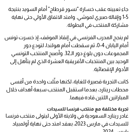
جاء تعيينه عقب خسارة "نسور قرطاج" أمام السويد بنتيجة
5-1 وإقالة صبري لموشي. وامتد الاتفاق الأولي حتى نهاية
مشاركة المنتخب في البطولة.
لم ينجح المدرب الفرنسي في إنقاذ الموقف، إذ خسرت تونس
أمام اليابان 4-0، ثم سقطت أمام هولندا، لتودع دور
المجموعات دون بلوغ دور الـ32. وأصبح المنتخب التونسي
الوحيد بين المنتخبات الأفريقية العشرة الذي لم يتأهل إلى
الأدوار الإقصائية.
كانت التجربة قصيرة للغاية، لكنها مثّلت واحدة من أقسى
محطات رينارد، بعدما استقبل المنتخب سبعة أهداف خلال
المباراتين اللتين قاده فيهما.
تجربة مختلفة مع منتخب فرنسا للسيدات
غادر رينارد السعودية في ولايته الأولى ليتولى منتخب فرنسا
للسيدات في مارس 2023، بعقد امتد حتى نهاية أولمبياد
باريس 2024.