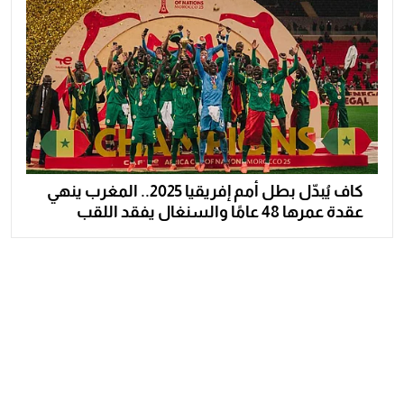
كاف يُبدّل بطل أمم إفريقيا 2025.. المغرب ينهي
عقدة عمرها 48 عامًا والسنغال يفقد اللقب