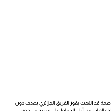
عاصمة قد انتهت بفوز الفريق الجزائري بهدف دون
 لقاء الإياب من أجل الحفاظ على فرصه في حصد