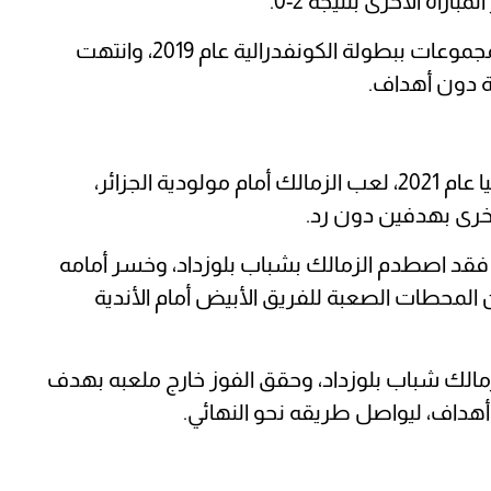
كما واجه الزمالك نصر حسين داي في دور المجموعات ببطولة الكونفدرالية عام 2019، وانتهت
وفي دور المجموعات من دوري أبطال أفريقيا عام 2021، لعب الزمالك أمام مولودية الجزائر،
لأخرى بهدفين دون رد.
ال أفريقيا، فقد اصطدم الزمالك بشباب بلوزداد، وخسر أمامه
ي 1-0 و2-0، في واحدة من المحطات الصعبة للفريق الأبيض أمام الأندية
 الكونفدرالية 2026، واجه الزمالك شباب بلوزداد، وحقق الفوز خارج ملعبه بهدف
أهداف، ليواصل طريقه نحو النهائي.