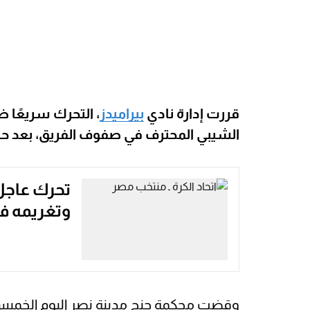
قررت إدارة نادي
بيراميدز
، التحرك سريعًا ض
الشيبي المحترف في صفوف الفريق، بعد 
تحرك عاجل
وتغريمه ف
وقضت محكمة جنح مدينة نصر اليوم الخميس