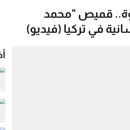
وة.. قميص "محمد
ية في تركيا (فيديو)
أخ