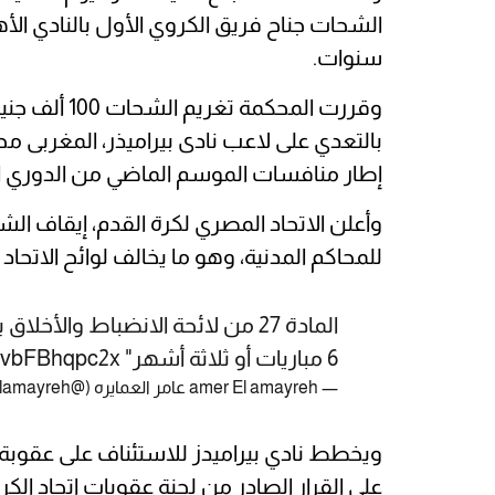
سنوات.
وقررت المحكم
بالتعدي على لاعب نادى بيراميذر، المغربى مح
إطار منافسات الموسم الماضي من الدوري ال
للمحاكم المدنية، وهو ما يخالف لوائح الاتحاد
المادة 27 من لائحة الانضباط والأخل
6 مباريات أو ثلاثة أشهر"
m/vbFBhqpc2x
— amer El amayreh عامر العمايره (@Amerelamayreh)
ويخطط نادي بيراميدز للاستئناف على عقوبة ا
على القرار الصادر من لجنة عقوبات اتحاد الكرة