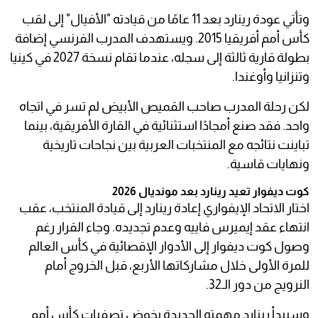
وتأتي عودة رينارد بعد 11 عامًا من قيادته "الأفيال" إلى لقب
كأس أمم أفريقيا 2015. ويستهدف المدرب الفرنسي إضافة
بطولة قارية ثالثة إلى سجله، عندما تقام نسخة 2027 في كينيا
وتنزانيا وأوغندا.
لكن رحلة المدرب صاحب القميص الأبيض لم تسر في اتجاه
واحد. فقد صنع أمجادًا استثنائية في القارة الأفريقية، بينما
تباينت نتائجه مع المنتخبات العربية بين نجاحات تاريخية
ونهايات قاسية.
كوت ديفوار تعيد رينارد بعد مونديال 2026
اختار الاتحاد الإيفواري إعادة رينارد إلى قيادة المنتخب، عقب
انتهاء عقد إيميرس فاييه وعدم تجديده. وجاء القرار رغم
وصول كوت ديفوار إلى الأدوار الإقصائية في كأس العالم
للمرة الأولى خلال مشاركاتها الأربع، قبل الخروج أمام
النرويج من دور الـ32.
وسيبدأ رينارد مهمته الجديدة بخوض تصفيات كأس أمم