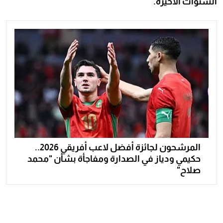
السنوات الأخيرة.
المرشحون لجائزة أفضل لاعب أفريقي 2026..
حكيمي ودياز في الصدارة ومفاجأة بشأن "محمد
صلاح"