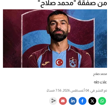
من صفقة "محمد صلاح"
محمد صلاح
علاء طه
تم النشر في
:
04 أغسطس 2026, 7:56 مساءً