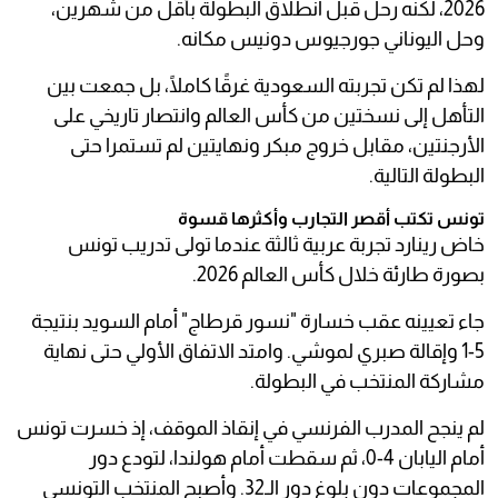
2026، لكنه رحل قبل انطلاق البطولة بأقل من شهرين،
وحل اليوناني جورجيوس دونيس مكانه.
لهذا لم تكن تجربته السعودية غرقًا كاملًا، بل جمعت بين
التأهل إلى نسختين من كأس العالم وانتصار تاريخي على
الأرجنتين، مقابل خروج مبكر ونهايتين لم تستمرا حتى
البطولة التالية.
تونس تكتب أقصر التجارب وأكثرها قسوة
خاض رينارد تجربة عربية ثالثة عندما تولى تدريب تونس
بصورة طارئة خلال كأس العالم 2026.
جاء تعيينه عقب خسارة "نسور قرطاج" أمام السويد بنتيجة
5-1 وإقالة صبري لموشي. وامتد الاتفاق الأولي حتى نهاية
مشاركة المنتخب في البطولة.
لم ينجح المدرب الفرنسي في إنقاذ الموقف، إذ خسرت تونس
أمام اليابان 4-0، ثم سقطت أمام هولندا، لتودع دور
المجموعات دون بلوغ دور الـ32. وأصبح المنتخب التونسي