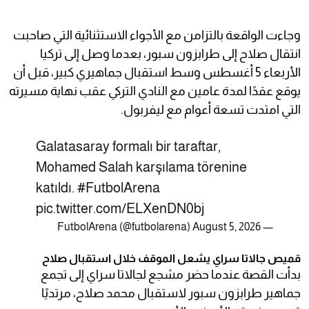
وجاءت الواقعة بالتزامن مع الأجواء الاستثنائية التي صاحبت
انتقال صلاح إلى طرابزون سبور، بعدما وصل إلى تركيا
الأربعاء 5 أغسطس وسط استقبال جماهيري كبير، قبل أن
يوقع عقدًا لمدة عامين مع النادي التركي عقب نهاية مسيرته
التي امتدت تسعة أعوام مع ليفربول.
Galatasaray formalı bir taraftar,
Mohamed Salah karşılama törenine
katıldı.
#FutbolArena
pic.twitter.com/ELXenDN0bj
August 5, 2026
— FutbolArena (@futbolarena)
قميص جالاتا سراي يشعل الموقف خلال استقبال صلاح
بدأت القصة عندما حضر مشجع لجالاتا سراي إلى تجمع
جماهير طرابزون سبور لاستقبال محمد صلاح، مرتديًا