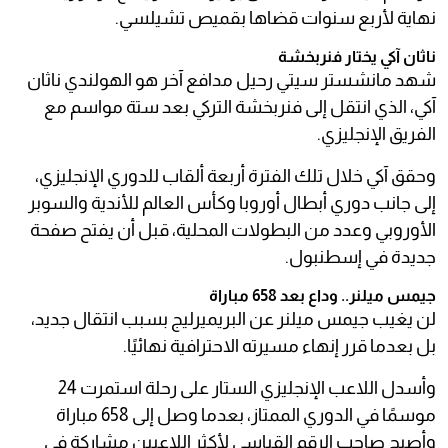
نهاية لأربع سنوات قضاها بقميص تشيلسي.
ناثان آكي يختار فنربخشة
شهد مانشستر سيتي رحيل مدافع آخر هو الهولندي ناثان
آكي، الذي انتقل إلى فنربخشة التركي بعد ستة مواسم مع
الفريق الإنجليزي.
وحقق آكي خلال تلك الفترة أربعة ألقاب للدوري الإنجليزي،
إلى جانب دوري أبطال أوروبا وكأس العالم للأندية والسوبر
الأوروبي وعدد من البطولات المحلية، قبل أن يفتح صفحة
جديدة في إسطنبول.
جيمس ميلنر.. وداع بعد 658 مباراة
لن يغيب جيمس ميلنر عن البريميرليج بسبب انتقال جديد،
بل بعدما قرر إنهاء مسيرته الاحترافية نهائيًا.
وأسدل اللاعب الإنجليزي الستار على رحلة استمرت 24
موسمًا في الدوري الممتاز، بعدما وصل إلى 658 مباراة
وأصبح صاحب الرقم القياسي لأكثر اللاعبين مشاركة في