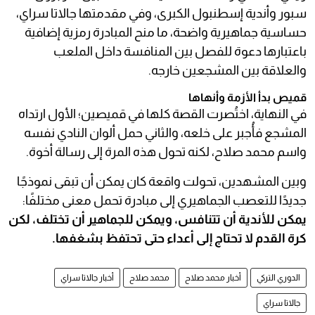
سبور وأندية إسطنبول الكبرى، وفي مقدمتها جالاتا سراي،
حساسية جماهيرية واضحة، ما منح المبادرة رمزية إضافية
باعتبارها دعوة للفصل بين المنافسة داخل الملعب
والعلاقة بين المشجعين خارجه.
قميص بدأ الأزمة وأنهاها
في النهاية، اختُصرت القصة كلها في قميصين؛ الأول ارتداه
المشجع فأُجبر على خلعه، والثاني حمل ألوان النادي نفسه
واسم محمد صلاح، لكنه تحول هذه المرة إلى رسالة أخوة.
وبين المشهدين، تحولت واقعة كان يمكن أن تبقى نموذجًا
جديدًا للتعصب الجماهيري إلى مبادرة تحمل معنى مختلفًا:
يمكن للأندية أن تتنافس، ويمكن للجماهير أن تختلف، لكن
كرة القدم لا تحتاج إلى أعداء حتى تحتفظ بشغفها.
الدوري التركي
أخبار محمد صلاح
محمد صلاح
أخبار جالاتا سراي
جالاتا سراي