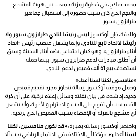
محمد صلاح، في خطوة رمزية جمعت بين هوية المشجع
والنجم الذي كان سبب حضوره إلى استقبال جماهير
طرابزون سبور.
وللدقة، فإن أوكسوز
ليس رئيسًا لنادي طرابزون سبور ولا
رئيسًا لاتحاد تابع للنادي
، وإنما يشغل منصب رئيس «اتحاد
أبناء طرابزون»، وهو كيان اجتماعي يضم أبناء المدينة وسبق
أن أطلق مبادرات لدعم طرابزون سبور، بينها حملة
تستهدف بيع 61 ألف قميص لدعم النادي.
«منافسون لكننا لسنا أعداء»
وحمل موقف أوكسوز رسالة تتجاوز مجرد تقديم قميص
جديد، إذ شدد، في بيان نقلته وسائل إعلام تركية، على أن كرة
القدم يجب أن تقوم على الحب والاحترام والأخوة، وألا يشعر
أي مشجع بالعزلة أو الإقصاء بسبب القميص الذي يرتديه.
واختصر أوكسوز رسالته بعبارة:
«قد نكون منافسين، لكننا
لسنا أعداء»
، مؤكدًا أن الاختلاف في الانتماء الرياضي يجب ألا