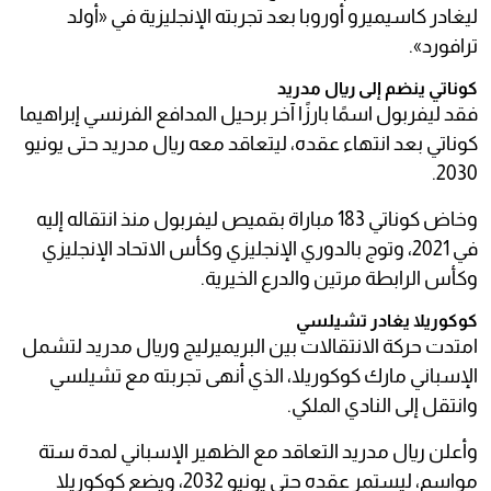
ليغادر كاسيميرو أوروبا بعد تجربته الإنجليزية في «أولد
ترافورد».
كوناتي ينضم إلى ريال مدريد
فقد ليفربول اسمًا بارزًا آخر برحيل المدافع الفرنسي إبراهيما
كوناتي بعد انتهاء عقده، ليتعاقد معه ريال مدريد حتى يونيو
2030.
وخاض كوناتي 183 مباراة بقميص ليفربول منذ انتقاله إليه
في 2021، وتوج بالدوري الإنجليزي وكأس الاتحاد الإنجليزي
وكأس الرابطة مرتين والدرع الخيرية.
كوكوريلا يغادر تشيلسي
امتدت حركة الانتقالات بين البريميرليج وريال مدريد لتشمل
الإسباني مارك كوكوريلا، الذي أنهى تجربته مع تشيلسي
وانتقل إلى النادي الملكي.
وأعلن ريال مدريد التعاقد مع الظهير الإسباني لمدة ستة
مواسم، ليستمر عقده حتى يونيو 2032، ويضع كوكوريلا