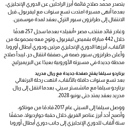
يتصدر محمد صلاح قائمة أبرز الراحلين عن الدوري الإنجليزي،
بعدما أنهى مسيرة امتدت تسع سنوات مع ليفربول، قبل
الانتقال إلى طرابزون سبور التركي بعقد لمدة موسمين.
وغادر قائد منتخب مصر «أنفيلد» بعدما سجل 257 هدفًا
خلال 442 مباراة بقميص ليفربول، وتوج معه بمجموعة من
الألقاب، أبرزها الدوري الإنجليزي مرتين ودوري أبطال أوروبا.
وأعلن طرابزون سبور ضمه في صفقة انتقال حر، ليبدأ صلاح
محطة جديدة في مسيرته الأوروبية بعيدًا عن البريميرليج.
برناردو سيلفا يفتح صفحة جديدة مع ريال مدريد
بعد تسع سنوات حافلة بالألقاب، انتهت رحلة البرتغالي
برناردو سيلفا مع مانشستر سيتي، بعدما انتقل إلى ريال
مدريد بعقد يمتد حتى يونيو 2028.
ووصل سيلفا إلى السيتي عام 2017 قادمًا من موناكو،
وأصبح أحد أبرز عناصر الفريق خلال حقبة جوارديولا، محققًا
ستة ألقاب للدوري الإنجليزي إلى جانب دوري أبطال أوروبا