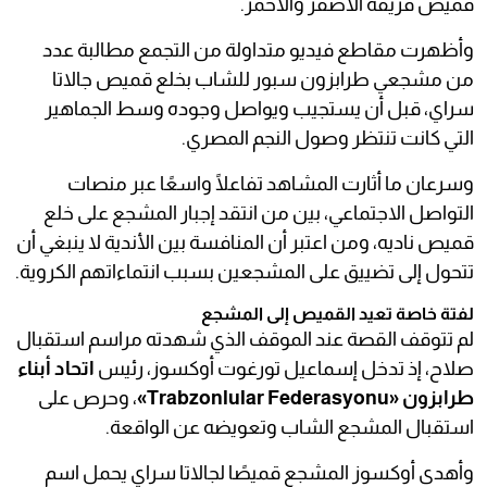
قميص فريقه الأصفر والأحمر.
وأظهرت مقاطع فيديو متداولة من التجمع مطالبة عدد
من مشجعي طرابزون سبور للشاب بخلع قميص جالاتا
سراي، قبل أن يستجيب ويواصل وجوده وسط الجماهير
التي كانت تنتظر وصول النجم المصري.
وسرعان ما أثارت المشاهد تفاعلًا واسعًا عبر منصات
التواصل الاجتماعي، بين من انتقد إجبار المشجع على خلع
قميص ناديه، ومن اعتبر أن المنافسة بين الأندية لا ينبغي أن
تتحول إلى تضييق على المشجعين بسبب انتماءاتهم الكروية.
لفتة خاصة تعيد القميص إلى المشجع
لم تتوقف القصة عند الموقف الذي شهدته مراسم استقبال
صلاح، إذ تدخل إسماعيل تورغوت أوكسوز، رئيس
اتحاد أبناء
طرابزون «Trabzonlular Federasyonu»
، وحرص على
استقبال المشجع الشاب وتعويضه عن الواقعة.
وأهدى أوكسوز المشجع قميصًا لجالاتا سراي يحمل اسم