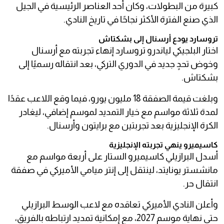
كبيرة من البطولات، وكان أحد العناصر الرئيسية في الجيل
الذي صنع الفترة الأكثر نجاحًا في تاريخ النادي.
تروسارد يودع أرسنال إلى بشكتاش
اختار البلجيكي لياندرو تروسارد إنهاء تجربته مع أرسنال
وخوض تحدٍ جديد في الدوري التركي، بعد انتقاله رسميًا إلى
بشكتاش.
وبلغت قيمة الصفقة 18 مليون يورو، فيما وقع اللاعب عقدًا
لمدة ثلاثة مواسم مع خيار التمديد لموسم إضافي، ليغادر
الكرة الإنجليزية بعد تجربتين مع برايتون وأرسنال.
كاسيميرو ينهي تجربته الإنجليزية
أسدل البرازيلي كاسيميرو الستار على أربعة مواسم مع
مانشستر يونايتد، لينتقل إلى إنتر ميامي الأميركي في صفقة
انتقال حر.
وأعلن النادي الأميركي تعاقده مع لاعب الوسط البرازيلي
حتى نهاية موسم 2027، مع إمكانية تمديد ارتباطه بالفريق،