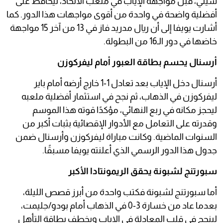
سيتي، قبل مواجهة الإياب في ملعب الاتحاد، ليحافظ على
أفضلية واضحة في واحدة من أقوى مواجهات هذا الدور. كما
أشارت يويفا إلى أن ريال مدريد فاز في 13 من آخر 15 مواجهة
خاضها في دور الـ16 من البطولة.
أرسنال يحسم بطاقة العبور أمام ليفركوزن
أرسنال دخل الإياب بعد تعادل 1-1 خارج أرضه أمام باير
ليفركوزن في الذهاب، ثم نجح في استثمار أفضلية ملعبه
ليحجز مكانه في ربع النهائي، مؤكدًا قوته هذا الموسم
وقدرته على التعامل مع الأدوار الإقصائية بثبات أكبر من
السنوات الماضية. وكانت مباراة ليفركوزن وأرسنال ضمن
جدول هذا الدور الرسمي الذي أعلنته يويفا مسبقًا.
سبورتنج لشبونة يحقق الريمونتادا الأكبر
أما سبورتنج لشبونة فكتب واحدة من أبرز قصص الليلة،
بعدما عاد من خسارة 3-0 في الذهاب أمام بودو/جليمت،
لينجح في قلب المعادلة في الإياب ويخطف بطاقة التأهل