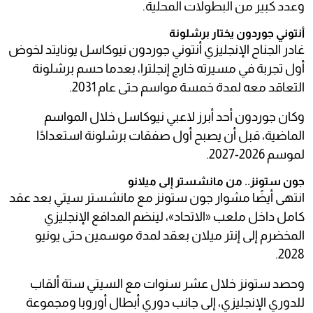
وعدد كبير من البطولات المحلية.
أنتوني جوردون يختار برشلونة
غادر الجناح الإنجليزي أنتوني جوردون نيوكاسل يونايتد لخوض
أول تجربة في مسيرته خارج إنجلترا، بعدما حسم برشلونة
التعاقد معه لمدة خمسة مواسم حتى عام 2031.
وكان جوردون أحد أبرز لاعبي نيوكاسل خلال المواسم
الماضية، قبل أن يصبح أول صفقات برشلونة استعدادًا
لموسم 2026-2027.
جون ستونز.. من مانشستر إلى ميلانو
انتهى أيضًا مشوار جون ستونز مع مانشستر سيتي بعد عقد
كامل داخل ملعب «الاتحاد»، لينضم المدافع الإنجليزي
المخضرم إلى إنتر ميلان بعقد لمدة موسمين حتى يونيو
2028.
وحصد ستونز خلال عشر سنوات مع السيتي ستة ألقاب
للدوري الإنجليزي، إلى جانب دوري أبطال أوروبا ومجموعة