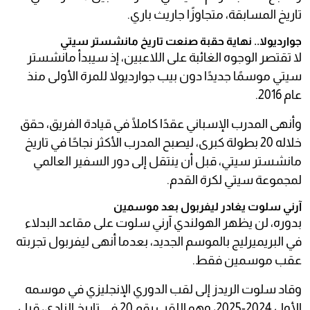
تاريخ المسابقة، متجاوزًا جاريث باري.
جوارديولا.. نهاية حقبة صنعت تاريخ مانشستر سيتي
لا تقتصر الوجوه الغائبة على اللاعبين، إذ سيبدأ مانشستر
سيتي موسمًا جديدًا دون بيب جوارديولا للمرة الأولى منذ
عام 2016.
وأنهى المدرب الإسباني عقدًا كاملًا في قيادة الفريق، حقق
خلاله 20 بطولة كبرى، ليصبح المدرب الأكثر نجاحًا في تاريخ
مانشستر سيتي، قبل أن ينتقل إلى دور السفير العالمي
لمجموعة سيتي لكرة القدم.
آرني سلوت يغادر ليفربول بعد موسمين
بدوره، لن يظهر الهولندي آرني سلوت على مقاعد البدلاء
في البريميرليج بالموسم الجديد، بعدما أنهى ليفربول تجربته
عقب موسمين فقط.
وقاد سلوت الريدز إلى لقب الدوري الإنجليزي في موسمه
الأول 2024-2025، وهو اللقب رقم 20 في تاريخ النادي، قبل