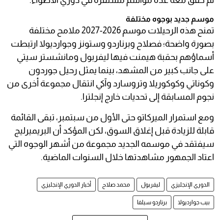
ثم حقق معه عدة مواسم مستقرة في دوري الأضواء.
موسم جديد بوجوه مختلفة
تمنح هذه الرحيلات موسم 2026-2027 ملامح مختلفة
بصورة واضحة؛ فصلاح وبرناردو وستونز وجوارديولا ارتبطت
أسماؤهم بحقبة هيمنت فيها ليفربول ومانشستر سيتي
على جانب كبير من المشهد، بينما يمثل رحيل جوردون
وكوناتي وكوكوريلا وتروسارد وآكي انتقال مجموعة أخرى من
نجوم المسابقة إلى تحديات خارج إنجلترا.
ومع استمرار الميركاتو حتى الأول من سبتمبر، تبقى القائمة
قابلة للزيادة قبل إغلاق السوق، لكن المؤكد أن البريميرليج
سيفتقد في موسمه الجديد مجموعة من أشهر الوجوه التي
اعتاد الجمهور مشاهدتها خلال السنوات الماضية.
الدوري الإنجليزي
ليفربول
محمد صلاح
أخبار الدوري الإنجليزي
بيب جوارديولا
برناردو سيلفا