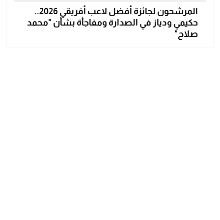
المرشحون لجائزة أفضل لاعب أفريقي 2026..
حكيمي ودياز في الصدارة ومفاجأة بشأن "محمد
صلاح"