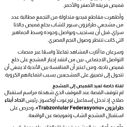
قميص فريقه الأصفر والأحمر.
وأظهرت مقاطع فيديو متداولة من التجمع مطالبة عدد
من مشجعي طرابزون سبور للشاب بخلع قميص جالاتا
سراي، قبل أن يستجيب ويواصل وجوده وسط الجماهير
التي كانت تنتظر وصول النجم المصري.
وسرعان ما أثارت المشاهد تفاعلًا واسعًا عبر منصات
التواصل الاجتماعي، بين من انتقد إجبار المشجع على خلع
قميص ناديه، ومن اعتبر أن المنافسة بين الأندية لا ينبغي أن
تتحول إلى تضييق على المشجعين بسبب انتماءاتهم الكروية.
لفتة خاصة تعيد القميص إلى المشجع
لم تتوقف القصة عند الموقف الذي شهدته مراسم استقبال
صلاح، إذ تدخل إسماعيل تورغوت أوكسوز، رئيس
اتحاد أبناء
طرابزون «Trabzonlular Federasyonu»
، وحرص على
استقبال المشجع الشاب وتعويضه عن الواقعة.