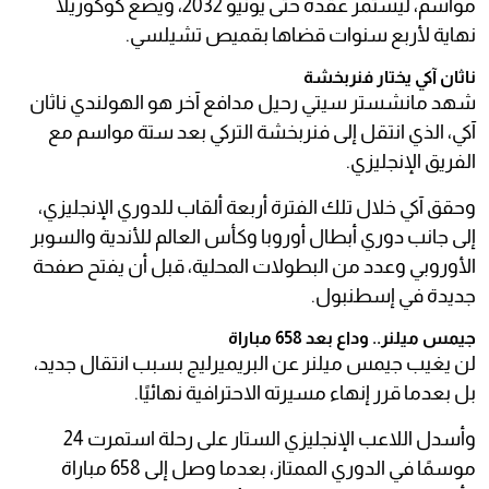
مواسم، ليستمر عقده حتى يونيو 2032، ويضع كوكوريلا
نهاية لأربع سنوات قضاها بقميص تشيلسي.
ناثان آكي يختار فنربخشة
شهد مانشستر سيتي رحيل مدافع آخر هو الهولندي ناثان
آكي، الذي انتقل إلى فنربخشة التركي بعد ستة مواسم مع
الفريق الإنجليزي.
وحقق آكي خلال تلك الفترة أربعة ألقاب للدوري الإنجليزي،
إلى جانب دوري أبطال أوروبا وكأس العالم للأندية والسوبر
الأوروبي وعدد من البطولات المحلية، قبل أن يفتح صفحة
جديدة في إسطنبول.
جيمس ميلنر.. وداع بعد 658 مباراة
لن يغيب جيمس ميلنر عن البريميرليج بسبب انتقال جديد،
بل بعدما قرر إنهاء مسيرته الاحترافية نهائيًا.
وأسدل اللاعب الإنجليزي الستار على رحلة استمرت 24
موسمًا في الدوري الممتاز، بعدما وصل إلى 658 مباراة