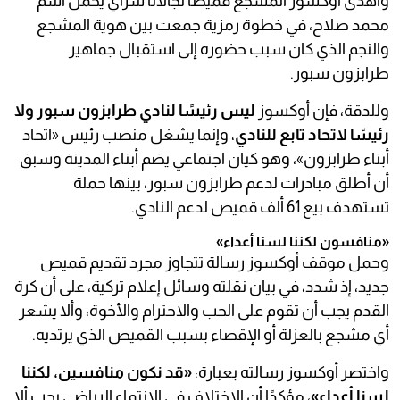
وأهدى أوكسوز المشجع قميصًا لجالاتا سراي يحمل اسم
محمد صلاح، في خطوة رمزية جمعت بين هوية المشجع
والنجم الذي كان سبب حضوره إلى استقبال جماهير
طرابزون سبور.
وللدقة، فإن أوكسوز
ليس رئيسًا لنادي طرابزون سبور ولا
رئيسًا لاتحاد تابع للنادي
، وإنما يشغل منصب رئيس «اتحاد
أبناء طرابزون»، وهو كيان اجتماعي يضم أبناء المدينة وسبق
أن أطلق مبادرات لدعم طرابزون سبور، بينها حملة
تستهدف بيع 61 ألف قميص لدعم النادي.
«منافسون لكننا لسنا أعداء»
وحمل موقف أوكسوز رسالة تتجاوز مجرد تقديم قميص
جديد، إذ شدد، في بيان نقلته وسائل إعلام تركية، على أن كرة
القدم يجب أن تقوم على الحب والاحترام والأخوة، وألا يشعر
أي مشجع بالعزلة أو الإقصاء بسبب القميص الذي يرتديه.
واختصر أوكسوز رسالته بعبارة:
«قد نكون منافسين، لكننا
لسنا أعداء»
، مؤكدًا أن الاختلاف في الانتماء الرياضي يجب ألا