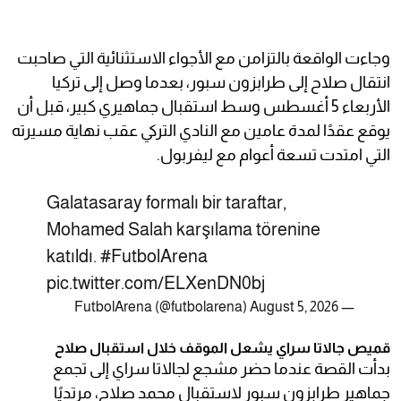
وجاءت الواقعة بالتزامن مع الأجواء الاستثنائية التي صاحبت
انتقال صلاح إلى طرابزون سبور، بعدما وصل إلى تركيا
الأربعاء 5 أغسطس وسط استقبال جماهيري كبير، قبل أن
يوقع عقدًا لمدة عامين مع النادي التركي عقب نهاية مسيرته
التي امتدت تسعة أعوام مع ليفربول.
Galatasaray formalı bir taraftar,
Mohamed Salah karşılama törenine
katıldı.
#FutbolArena
pic.twitter.com/ELXenDN0bj
August 5, 2026
— FutbolArena (@futbolarena)
قميص جالاتا سراي يشعل الموقف خلال استقبال صلاح
بدأت القصة عندما حضر مشجع لجالاتا سراي إلى تجمع
جماهير طرابزون سبور لاستقبال محمد صلاح، مرتديًا