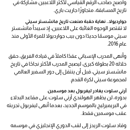
وأصبح صاحب الرقم القياسي لأكثر اللاعبين مشاركة في
تاريخ المسابقة، متجاوزًا جاريث باري.
جوارديولا.. نهاية حقبة صنعت تاريخ مانشستر سيتي
لا تقتصر الوجوه الغائبة على اللاعبين، إذ سيبدأ مانشستر
سيتي موسمًا جديدًا دون بيب جوارديولا للمرة الأولى منذ
عام 2016.
وأنهى المدرب الإسباني عقدًا كاملًا في قيادة الفريق، حقق
خلاله 20 بطولة كبرى، ليصبح المدرب الأكثر نجاحًا في تاريخ
مانشستر سيتي، قبل أن ينتقل إلى دور السفير العالمي
لمجموعة سيتي لكرة القدم.
آرني سلوت يغادر ليفربول بعد موسمين
بدوره، لن يظهر الهولندي آرني سلوت على مقاعد البدلاء
في البريميرليج بالموسم الجديد، بعدما أنهى ليفربول تجربته
عقب موسمين فقط.
وقاد سلوت الريدز إلى لقب الدوري الإنجليزي في موسمه