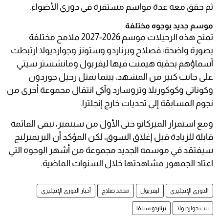
ثم حقق معه عدة مواسم مستقرة في دوري الأضواء.
موسم جديد بوجوه مختلفة
تمنح هذه الرحيلات موسم 2026-2027 ملامح مختلفة
بصورة واضحة؛ فصلاح وبرناردو وستونز وجوارديولا ارتبطت
أسماؤهم بحقبة هيمنت فيها ليفربول ومانشستر سيتي
على جانب كبير من المشهد، بينما يمثل رحيل جوردون
وكوناتي وكوكوريلا وتروسارد وآكي انتقال مجموعة أخرى من
نجوم المسابقة إلى تحديات خارج إنجلترا.
ومع استمرار الميركاتو حتى الأول من سبتمبر، تبقى القائمة
قابلة للزيادة قبل إغلاق السوق، لكن المؤكد أن البريميرليج
سيفتقد في موسمه الجديد مجموعة من أشهر الوجوه التي
اعتاد الجمهور مشاهدتها خلال السنوات الماضية.
الدوري الإنجليزي
ليفربول
محمد صلاح
أخبار الدوري الإنجليزي
بيب جوارديولا
برناردو سيلفا