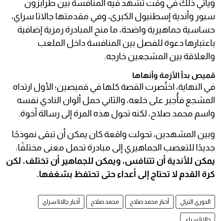
ويأتي ذلك في وقت تشهد فيه المنافسة بين طرابزون
سبور وأندية إسطنبول الكبرى، وفي مقدمتها جالاتا سراي،
حساسية جماهيرية واضحة، ما منح المبادرة رمزية إضافية
باعتبارها دعوة للفصل بين المنافسة داخل الملعب
والعلاقة بين المشجعين خارجه.
قميص بدأ الأزمة وأنهاها
في النهاية، اختُصرت القصة كلها في قميصين؛ الأول ارتداه
المشجع فأُجبر على خلعه، والثاني حمل ألوان النادي نفسه
واسم محمد صلاح، لكنه تحول هذه المرة إلى رسالة أخوة.
وبين المشهدين، تحولت واقعة كان يمكن أن تبقى نموذجًا
جديدًا للتعصب الجماهيري إلى مبادرة تحمل معنى مختلفًا:
يمكن للأندية أن تتنافس، ويمكن للجماهير أن تختلف، لكن
كرة القدم لا تحتاج إلى أعداء حتى تحتفظ بشغفها.
الدوري التركي
أخبار محمد صلاح
محمد صلاح
أخبار جالاتا سراي
جالاتا سراي