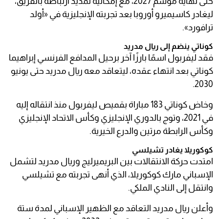
حتى نهاية موسم 2027، مع إمكانية تمديد ارتباطه بالفريق،
ليغادر كاسيميرو أوروبا بعد تجربته الإنجليزية في «أولد
ترافورد».
كوناتي ينضم إلى ريال مدريد
فقد ليفربول اسمًا بارزًا آخر برحيل المدافع الفرنسي إبراهيما
كوناتي بعد انتهاء عقده، ليتعاقد معه ريال مدريد حتى يونيو
2030.
وخاض كوناتي 183 مباراة بقميص ليفربول منذ انتقاله إليه
في 2021، وتوج بالدوري الإنجليزي وكأس الاتحاد الإنجليزي
وكأس الرابطة مرتين والدرع الخيرية.
كوكوريلا يغادر تشيلسي
امتدت حركة الانتقالات بين البريميرليج وريال مدريد لتشمل
الإسباني مارك كوكوريلا، الذي أنهى تجربته مع تشيلسي
وانتقل إلى النادي الملكي.
وأعلن ريال مدريد التعاقد مع الظهير الإسباني لمدة ستة