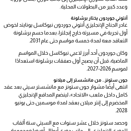
وعدد كبير من البطولات المحلية.
أنتوني جوردون يختار برشلونة
غادر الجناح الإنجليزي أنتوني جوردون نيوكاسل يونايتد لخوض
أول تجربة في مسيرته خارج إنجلترا، بعدما حسم برشلونة
التعاقد معه لمدة خمسة مواسم حتى عام 2031.
وكان جوردون أحد أبرز لاعبي نيوكاسل خلال المواسم
الماضية، قبل أن يصبح أول صفقات برشلونة استعدادًا
لموسم 2026-2027.
جون ستونز.. من مانشستر إلى ميلانو
انتهى أيضًا مشوار جون ستونز مع مانشستر سيتي بعد عقد
كامل داخل ملعب «الاتحاد»، لينضم المدافع الإنجليزي
المخضرم إلى إنتر ميلان بعقد لمدة موسمين حتى يونيو
2028.
وحصد ستونز خلال عشر سنوات مع السيتي ستة ألقاب
للدوري الإنجليزي، إلى جانب دوري أبطال أوروبا ومجموعة