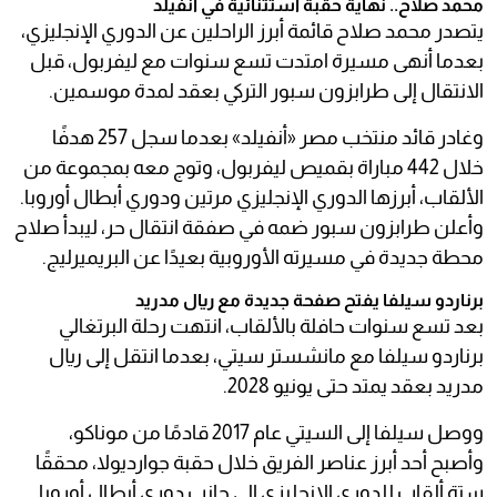
محمد صلاح.. نهاية حقبة استثنائية في أنفيلد
يتصدر محمد صلاح قائمة أبرز الراحلين عن الدوري الإنجليزي،
بعدما أنهى مسيرة امتدت تسع سنوات مع ليفربول، قبل
الانتقال إلى طرابزون سبور التركي بعقد لمدة موسمين.
وغادر قائد منتخب مصر «أنفيلد» بعدما سجل 257 هدفًا
خلال 442 مباراة بقميص ليفربول، وتوج معه بمجموعة من
الألقاب، أبرزها الدوري الإنجليزي مرتين ودوري أبطال أوروبا.
وأعلن طرابزون سبور ضمه في صفقة انتقال حر، ليبدأ صلاح
محطة جديدة في مسيرته الأوروبية بعيدًا عن البريميرليج.
برناردو سيلفا يفتح صفحة جديدة مع ريال مدريد
بعد تسع سنوات حافلة بالألقاب، انتهت رحلة البرتغالي
برناردو سيلفا مع مانشستر سيتي، بعدما انتقل إلى ريال
مدريد بعقد يمتد حتى يونيو 2028.
ووصل سيلفا إلى السيتي عام 2017 قادمًا من موناكو،
وأصبح أحد أبرز عناصر الفريق خلال حقبة جوارديولا، محققًا
ستة ألقاب للدوري الإنجليزي إلى جانب دوري أبطال أوروبا