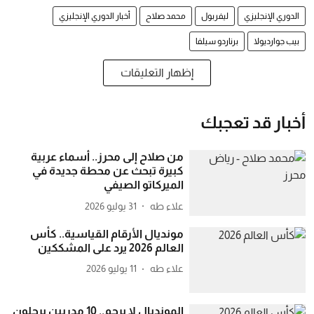
الدوري الإنجليزي
ليفربول
محمد صلاح
أخبار الدوري الإنجليزي
بيب جوارديولا
برناردو سيلفا
إظهار التعليقات
أخبار قد تعجبك
من صلاح إلى محرز.. أسماء عربية
كبيرة تبحث عن محطة جديدة في
الميركاتو الصيفي
علاء طه
31 يوليو 2026
مونديال الأرقام القياسية.. كأس
العالم 2026 يرد على المشككين
علاء طه
11 يوليو 2026
المونديال لا يرحم.. 10 مدربين يرحلون