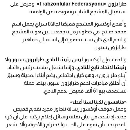
طرابزون «Trabzonlular Federasyonu»
، وحرص على
استقبال المشجع الشاب وتعويضه عن الواقعة.
وأهدى أوكسوز المشجع قميصًا لجالاتا سراي يحمل اسم
محمد صلاح، في خطوة رمزية جمعت بين هوية المشجع
والنجم الذي كان سبب حضوره إلى استقبال جماهير
طرابزون سبور.
وللدقة، فإن أوكسوز
ليس رئيسًا لنادي طرابزون سبور ولا
رئيسًا لاتحاد تابع للنادي
، وإنما يشغل منصب رئيس «اتحاد
أبناء طرابزون»، وهو كيان اجتماعي يضم أبناء المدينة وسبق
أن أطلق مبادرات لدعم طرابزون سبور، بينها حملة
تستهدف بيع 61 ألف قميص لدعم النادي.
«منافسون لكننا لسنا أعداء»
وحمل موقف أوكسوز رسالة تتجاوز مجرد تقديم قميص
جديد، إذ شدد، في بيان نقلته وسائل إعلام تركية، على أن كرة
القدم يجب أن تقوم على الحب والاحترام والأخوة، وألا يشعر