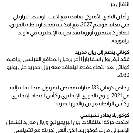
انتقال حر.
وأعلن النادي الأميركي تعاقده مع لاعب الوسط البرازيلي
حتى نهاية موسم 2027، مع إمكانية تمديد ارتباطه بالفريق،
ليغادر كاسيميرو أوروبا بعد تجربته الإنجليزية في «أولد
ترافورد».
كوناتي ينضم إلى ريال مدريد
فقد ليفربول اسمًا بارزًا آخر برحيل المدافع الفرنسي إبراهيما
كوناتي بعد انتهاء عقده، ليتعاقد معه ريال مدريد حتى يونيو
2030.
وخاض كوناتي 183 مباراة بقميص ليفربول منذ انتقاله إليه
في 2021، وتوج بالدوري الإنجليزي وكأس الاتحاد الإنجليزي
وكأس الرابطة مرتين والدرع الخيرية.
كوكوريلا يغادر تشيلسي
امتدت حركة الانتقالات بين البريميرليج وريال مدريد لتشمل
الإسباني مارك كوكوريلا، الذي أنهى تجربته مع تشيلسي