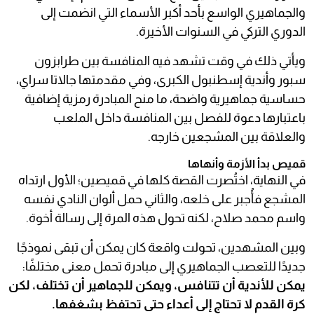
والجماهيري الواسع بأحد أكبر الأسماء التي انضمت إلى
الدوري التركي في السنوات الأخيرة.
ويأتي ذلك في وقت تشهد فيه المنافسة بين طرابزون
سبور وأندية إسطنبول الكبرى، وفي مقدمتها جالاتا سراي،
حساسية جماهيرية واضحة، ما منح المبادرة رمزية إضافية
باعتبارها دعوة للفصل بين المنافسة داخل الملعب
والعلاقة بين المشجعين خارجه.
قميص بدأ الأزمة وأنهاها
في النهاية، اختُصرت القصة كلها في قميصين؛ الأول ارتداه
المشجع فأُجبر على خلعه، والثاني حمل ألوان النادي نفسه
واسم محمد صلاح، لكنه تحول هذه المرة إلى رسالة أخوة.
وبين المشهدين، تحولت واقعة كان يمكن أن تبقى نموذجًا
جديدًا للتعصب الجماهيري إلى مبادرة تحمل معنى مختلفًا:
يمكن للأندية أن تتنافس، ويمكن للجماهير أن تختلف، لكن
كرة القدم لا تحتاج إلى أعداء حتى تحتفظ بشغفها.