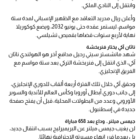
وانتقل إلى النادي الملكي.
وأعلن ريال مدريد التعاقد مع الظهير الإسباني لمدة ستة
مواسم، ليستمر عقده حتى يونيو 2032، ويضع كوكوريلا
نهاية لأربع سنوات قضاها بقميص تشيلسي.
ناثان آكي يختار فنربخشة
شهد مانشستر سيتي رحيل مدافع آخر هو الهولندي ناثان
آكي، الذي انتقل إلى فنربخشة التركي بعد ستة مواسم مع
الفريق الإنجليزي.
وحقق آكي خلال تلك الفترة أربعة ألقاب للدوري الإنجليزي،
إلى جانب دوري أبطال أوروبا وكأس العالم للأندية والسوبر
الأوروبي وعدد من البطولات المحلية، قبل أن يفتح صفحة
جديدة في إسطنبول.
جيمس ميلنر.. وداع بعد 658 مباراة
لن يغيب جيمس ميلنر عن البريميرليج بسبب انتقال جديد،
بل بعدما قرر إنهاء مسيرته الاحترافية نهائيًا.