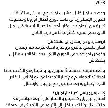
2028.
وحصد ستونز خلال عشر سنوات مع السيتي ستة ألقاب
للدوري الإنجليزي، إلى جانب دوري أبطال أوروبا ومجموعة
كبيرة من البطولات، وكان أحد العناصر الرئيسية في الجيل
الذي صنع الفترة الأكثر نجاحًا في تاريخ النادي.
تروسارد يودع أرسنال إلى بشكتاش
اختار البلجيكي لياندرو تروسارد إنهاء تجربته مع أرسنال
وخوض تحدٍ جديد في الدوري التركي، بعد انتقاله رسميًا إلى
بشكتاش.
وبلغت قيمة الصفقة 18 مليون يورو، فيما وقع اللاعب عقدًا
لمدة ثلاثة مواسم مع خيار التمديد لموسم إضافي، ليغادر
الكرة الإنجليزية بعد تجربتين مع برايتون وأرسنال.
كاسيميرو ينهي تجربته الإنجليزية
أسدل البرازيلي كاسيميرو الستار على أربعة مواسم مع
مانشستر يونايتد، لينتقل إلى إنتر ميامي الأميركي في صفقة