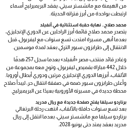
من الهيمنة مع مانشستر سيتي، يفقد البريميرليج أسماء
ارتبطت بواحدة من أبرز فتراته الحديثة.
محمد صلاح.. نهاية حقبة استثنائية في أنفيلد
يتصدر محمد صلاح قائمة أبرز الراحلين عن الدوري الإنجليزي،
بعدما أنهى مسيرة امتدت تسع سنوات مع ليفربول، قبل
الانتقال إلى طرابزون سبور التركي بعقد لمدة موسمين.
وغادر قائد منتخب مصر «أنفيلد» بعدما سجل 257 هدفًا
خلال 442 مباراة بقميص ليفربول، وتوج معه بمجموعة من
الألقاب، أبرزها الدوري الإنجليزي مرتين ودوري أبطال أوروبا.
وأعلن طرابزون سبور ضمه في صفقة انتقال حر، ليبدأ صلاح
محطة جديدة في مسيرته الأوروبية بعيدًا عن البريميرليج.
برناردو سيلفا يفتح صفحة جديدة مع ريال مدريد
بعد تسع سنوات حافلة بالألقاب، انتهت رحلة البرتغالي
برناردو سيلفا مع مانشستر سيتي، بعدما انتقل إلى ريال
مدريد بعقد يمتد حتى يونيو 2028.