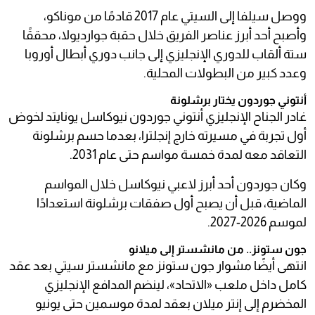
ووصل سيلفا إلى السيتي عام 2017 قادمًا من موناكو،
وأصبح أحد أبرز عناصر الفريق خلال حقبة جوارديولا، محققًا
ستة ألقاب للدوري الإنجليزي إلى جانب دوري أبطال أوروبا
وعدد كبير من البطولات المحلية.
أنتوني جوردون يختار برشلونة
غادر الجناح الإنجليزي أنتوني جوردون نيوكاسل يونايتد لخوض
أول تجربة في مسيرته خارج إنجلترا، بعدما حسم برشلونة
التعاقد معه لمدة خمسة مواسم حتى عام 2031.
وكان جوردون أحد أبرز لاعبي نيوكاسل خلال المواسم
الماضية، قبل أن يصبح أول صفقات برشلونة استعدادًا
لموسم 2026-2027.
جون ستونز.. من مانشستر إلى ميلانو
انتهى أيضًا مشوار جون ستونز مع مانشستر سيتي بعد عقد
كامل داخل ملعب «الاتحاد»، لينضم المدافع الإنجليزي
المخضرم إلى إنتر ميلان بعقد لمدة موسمين حتى يونيو