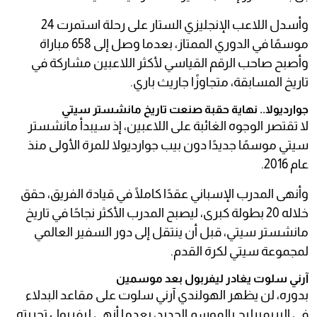
وأسدل اللاعب الإنجليزي الستار على رحلة استمرت 24
موسمًا في الدوري الممتاز، بعدما وصل إلى 658 مباراة
وأصبح صاحب الرقم القياسي لأكثر اللاعبين مشاركة في
تاريخ المسابقة، متجاوزًا جاريث باري.
جوارديولا.. نهاية حقبة صنعت تاريخ مانشستر سيتي
لا تقتصر الوجوه الغائبة على اللاعبين، إذ سيبدأ مانشستر
سيتي موسمًا جديدًا دون بيب جوارديولا للمرة الأولى منذ
عام 2016.
وأنهى المدرب الإسباني عقدًا كاملًا في قيادة الفريق، حقق
خلاله 20 بطولة كبرى، ليصبح المدرب الأكثر نجاحًا في تاريخ
مانشستر سيتي، قبل أن ينتقل إلى دور السفير العالمي
لمجموعة سيتي لكرة القدم.
آرني سلوت يغادر ليفربول بعد موسمين
بدوره، لن يظهر الهولندي آرني سلوت على مقاعد البدلاء
في البريميرليج بالموسم الجديد، بعدما أنهى ليفربول تجربته