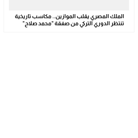
الملك المصري يقلب الموازين.. مكاسب تاريخية
تنتظر الدوري التركي من صفقة "محمد صلاح"