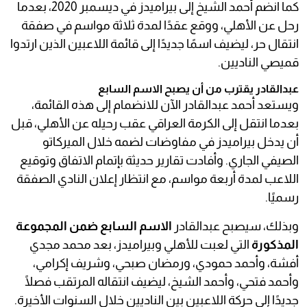
كما انضم أحمد الشيخ إلى بيراميدز في ديسمبر 2020، بعدما
رحل عن الأهلي، ووقع عقدًا لمدة ثلاثة مواسم في صفقة
انتقال حر، ليضيف اسمًا جديدًا إلى قائمة اللاعبين الذين ارتدوا
قميصي الناديين.
عبدالقادر يقترب من أن يصبح الاسم السابع
ويستعد أحمد عبدالقادر الآن للانضمام إلى هذه القائمة،
بعدما انتقل إلى الكرمة العراقي عقب رحيله عن الأهلي، قبل
أن يدخل بيراميدز في مفاوضات لضمه خلال الميركاتو
الصيفي الجاري. وأفادت تقارير حديثة بإتمام الاتفاق وتوقيع
اللاعب لمدة أربعة مواسم، مع انتظار إعلان النادي الصفقة
رسميًا.
وبذلك، سيصبح عبدالقادر
الاسم السابع ضمن المجموعة
المذكورة
التي لعبت للأهلي وبيراميدز، بعد محمد مجدي
أفشة، وأحمد حمودي، ورمضان صبحي، وشريف إكرامي،
وأحمد فتحي، وأحمد الشيخ، ليضيف انتقاله المرتقب فصلًا
جديدًا إلى حركة اللاعبين بين الناديين خلال السنوات الأخيرة.