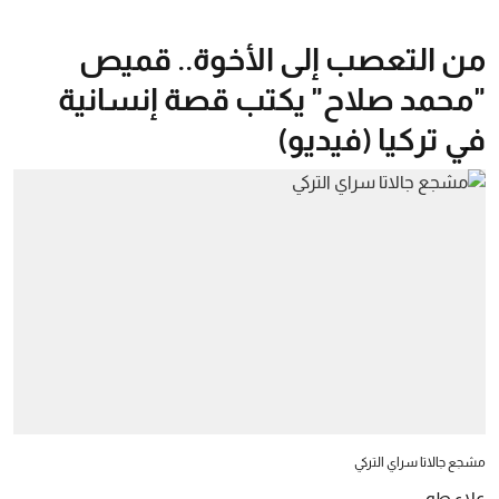
من التعصب إلى الأخوة.. قميص
"محمد صلاح" يكتب قصة إنسانية
في تركيا (فيديو)
مشجع جالاتا سراي التركي
علاء طه