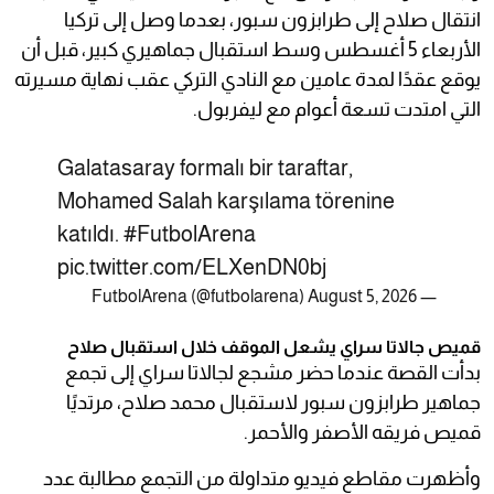
انتقال صلاح إلى طرابزون سبور، بعدما وصل إلى تركيا
الأربعاء 5 أغسطس وسط استقبال جماهيري كبير، قبل أن
يوقع عقدًا لمدة عامين مع النادي التركي عقب نهاية مسيرته
التي امتدت تسعة أعوام مع ليفربول.
Galatasaray formalı bir taraftar,
Mohamed Salah karşılama törenine
katıldı.
#FutbolArena
pic.twitter.com/ELXenDN0bj
August 5, 2026
— FutbolArena (@futbolarena)
قميص جالاتا سراي يشعل الموقف خلال استقبال صلاح
بدأت القصة عندما حضر مشجع لجالاتا سراي إلى تجمع
جماهير طرابزون سبور لاستقبال محمد صلاح، مرتديًا
قميص فريقه الأصفر والأحمر.
وأظهرت مقاطع فيديو متداولة من التجمع مطالبة عدد