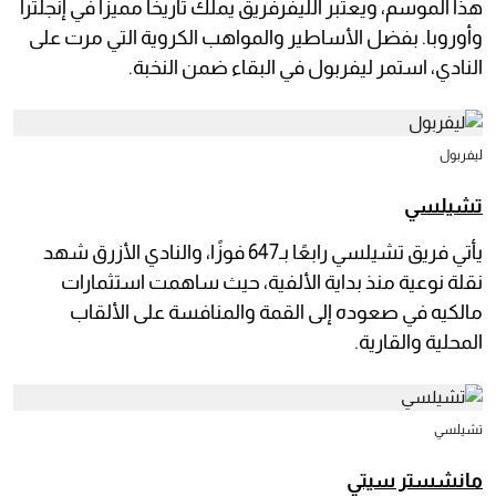
هذا الموسم، ويعتبر الليفرفريق يملك تاريخًا مميزًا في إنجلترا
وأوروبا. بفضل الأساطير والمواهب الكروية التي مرت على
النادي، استمر ليفربول في البقاء ضمن النخبة.
ليفربول
تشيلسي
يأتي فريق تشيلسي رابعًا بـ647 فوزًا، والنادي الأزرق شهد
نقلة نوعية منذ بداية الألفية، حيث ساهمت استثمارات
مالكيه في صعوده إلى القمة والمنافسة على الألقاب
المحلية والقارية.
تشيلسي
مانشستر سيتي