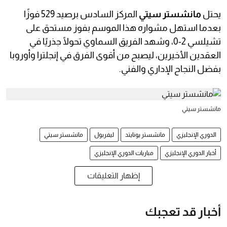
يحتل
مانشستر سيتي
المركز السادس برصيد 529 فوزًا
بعدما استهل مشواره هذا الموسم بفوز مستحق على
تشيلسي 2-0، وشهد الفريق السماوي تحولًا جذريًا في
العقدين الأخيرين، ليصبح من أقوى الفرق في إنجلترا وأوروبا
بفضل النجاح الإداري والفني.
مانشستر سيتي
الدوري الإنجليزي
مانشستر يونايتد
ليفربول
مانشستر سيتي
أخبار الدوري الإنجليزي
مباريات الدوري الإنجليزي
إظهار التعليقات
أخبار قد تعجبك