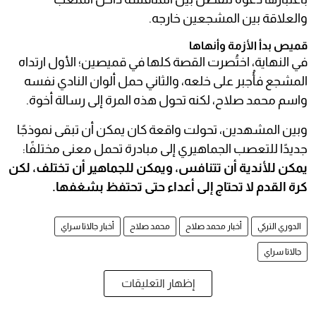
والعلاقة بين المشجعين خارجه.
قميص بدأ الأزمة وأنهاها
في النهاية، اختُصرت القصة كلها في قميصين؛ الأول ارتداه
المشجع فأُجبر على خلعه، والثاني حمل ألوان النادي نفسه
واسم محمد صلاح، لكنه تحول هذه المرة إلى رسالة أخوة.
وبين المشهدين، تحولت واقعة كان يمكن أن تبقى نموذجًا
جديدًا للتعصب الجماهيري إلى مبادرة تحمل معنى مختلفًا:
يمكن للأندية أن تتنافس، ويمكن للجماهير أن تختلف، لكن
كرة القدم لا تحتاج إلى أعداء حتى تحتفظ بشغفها.
الدوري التركي
أخبار محمد صلاح
محمد صلاح
أخبار جالاتا سراي
جالاتا سراي
إظهار التعليقات