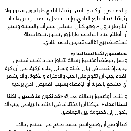
وللدقة، فإن أوكسوز
ليس رئيسًا لنادي طرابزون سبور ولا
رئيسًا لاتحاد تابع للنادي
، وإنما يشغل منصب رئيس «اتحاد
أبناء طرابزون»، وهو كيان اجتماعي يضم أبناء المدينة وسبق
أن أطلق مبادرات لدعم طرابزون سبور، بينها حملة
تستهدف بيع 61 ألف قميص لدعم النادي.
«منافسون لكننا لسنا أعداء»
وحمل موقف أوكسوز رسالة تتجاوز مجرد تقديم قميص
جديد، إذ شدد، في بيان نقلته وسائل إعلام تركية، على أن كرة
القدم يجب أن تقوم على الحب والاحترام والأخوة، وألا يشعر
أي مشجع بالعزلة أو الإقصاء بسبب القميص الذي يرتديه.
واختصر أوكسوز رسالته بعبارة:
«قد نكون منافسين، لكننا
لسنا أعداء»
، مؤكدًا أن الاختلاف في الانتماء الرياضي يجب ألا
يتحول إلى خصومة بين الجماهير.
كما أوضح أن وضع اسم محمد صلاح على قميص جالاتا