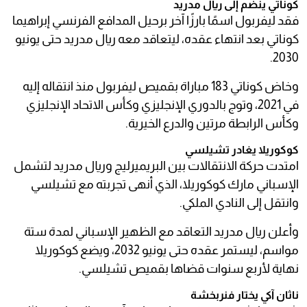
كوناتي ينضم إلى ريال مدريد
فقد ليفربول اسمًا بارزًا آخر برحيل المدافع الفرنسي إبراهيما
كوناتي بعد انتهاء عقده، ليتعاقد معه ريال مدريد حتى يونيو
2030.
وخاض كوناتي 183 مباراة بقميص ليفربول منذ انتقاله إليه
في 2021، وتوج بالدوري الإنجليزي وكأس الاتحاد الإنجليزي
وكأس الرابطة مرتين والدرع الخيرية.
كوكوريلا يغادر تشيلسي
امتدت حركة الانتقالات بين البريميرليج وريال مدريد لتشمل
الإسباني مارك كوكوريلا، الذي أنهى تجربته مع تشيلسي
وانتقل إلى النادي الملكي.
وأعلن ريال مدريد التعاقد مع الظهير الإسباني لمدة ستة
مواسم، ليستمر عقده حتى يونيو 2032، ويضع كوكوريلا
نهاية لأربع سنوات قضاها بقميص تشيلسي.
ناثان آكي يختار فنربخشة