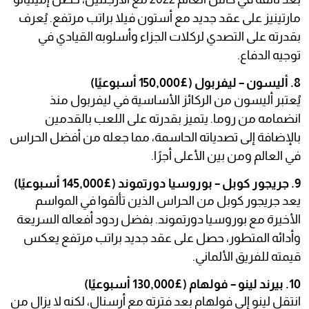
مارتينيز على عقد جديد مع أستون فيلا براتب مرتفع. يُعرف
بقدرته على التصدي لركلات الجزاء وأسلوبه القيادي في
توجيه الدفاع.
8. أليسون – ليفربول (£150,000 أسبوعيًا)
يُعتبر أليسون من الركائز الأساسية في ليفربول منذ
انضمامه من روما. يتميز بقدرته على اللعب بالقدمين
بالإضافة إلى تصدياته الحاسمة، مما جعله من أفضل الحراس
في العالم ومن بين الأعلى أجرًا.
9. جريجور كوبل – بوروسيا دورتموند (£145,000 أسبوعيًا)
يعد جريجور كوبل من الحراس الذين تألقوا في المواسم
الأخيرة مع بوروسيا دورتموند. بفضل ردود أفعاله السريعة
وأدائه المتطور، حصل على عقد جديد براتب مرتفع يعكس
قيمته للفريق الألماني.
10. بيرند لينو – فولهام (£130,000 أسبوعيًا)
انتقل لينو إلى فولهام بعد فترته مع أرسنال، لكنه لا يزال من