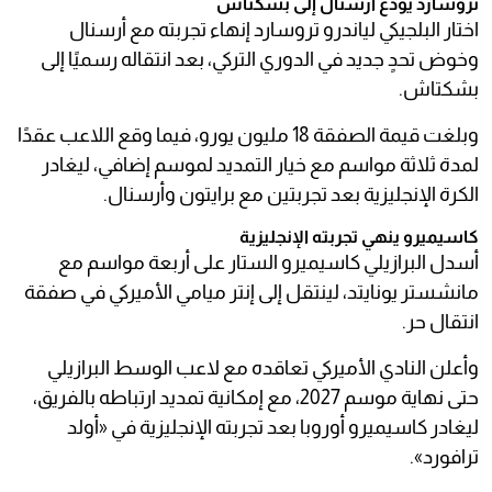
تروسارد يودع أرسنال إلى بشكتاش
اختار البلجيكي لياندرو تروسارد إنهاء تجربته مع أرسنال
وخوض تحدٍ جديد في الدوري التركي، بعد انتقاله رسميًا إلى
بشكتاش.
وبلغت قيمة الصفقة 18 مليون يورو، فيما وقع اللاعب عقدًا
لمدة ثلاثة مواسم مع خيار التمديد لموسم إضافي، ليغادر
الكرة الإنجليزية بعد تجربتين مع برايتون وأرسنال.
كاسيميرو ينهي تجربته الإنجليزية
أسدل البرازيلي كاسيميرو الستار على أربعة مواسم مع
مانشستر يونايتد، لينتقل إلى إنتر ميامي الأميركي في صفقة
انتقال حر.
وأعلن النادي الأميركي تعاقده مع لاعب الوسط البرازيلي
حتى نهاية موسم 2027، مع إمكانية تمديد ارتباطه بالفريق،
ليغادر كاسيميرو أوروبا بعد تجربته الإنجليزية في «أولد
ترافورد».