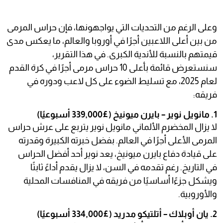
وعلى الرغم من التحديات التي يواجهونها، فإن حراس المرمى
من بين أعلى اللاعبين أجرًا في أوروبا والعالم، ما يعكس مدى
قيمتهم بالنسبة للأندية الكبرى. في هذا التقرير،
سنستعرض قائمة بأعلى 10 حراس مرمى أجرًا في كرة القدم
لعام 2025، مع تسليط الضوء على كل لاعب ودوره في
فريقه:
1. مانويل نوير – بايرن ميونيخ (£339,000 أسبوعيًا)
لا يزال المخضرم الألماني مانويل نوير يتربع على عرش حراس
المرمى الأعلى أجرًا في العالم. بفضل خبرته الكبيرة وقدرته
على قيادة دفاع بايرن ميونيخ، يعد نوير أحد أفضل الحراس
في التاريخ. رغم تقدمه في السن، لا يزال يقدم أداءً ثابتًا
ويشكل جزءًا أساسيًا من فريقه في المنافسات المحلية
والأوروبية.
2. يان أوبلاك – أتلتيكو مدريد (£334,000 أسبوعيًا)