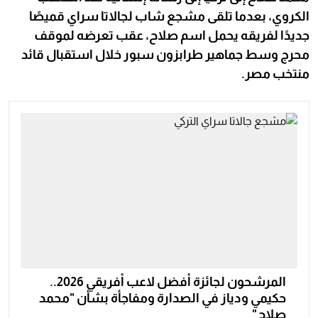
الكروي، بعدما تلقى مشجع شاب لجالاتا سراي قميصًا
جديدًا لفريقه يحمل اسم صلاح، عقب تعرضه لموقف
محرج وسط جماهير طرابزون سبور خلال استقبال قائد
منتخب مصر.
المرشحون لجائزة أفضل لاعب أفريقي 2026..
حكيمي ودياز في الصدارة ومفاجأة بشأن "محمد
صلاح"