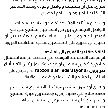
سراي، قبل أن يستجيب ويواصل وجوده وسط الجماهير
التي كانت تنتظر وصول النجم المصري.
وسرعان ما أثارت المشاهد تفاعلًا واسعًا عبر منصات
التواصل الاجتماعي، بين من انتقد إجبار المشجع على خلع
قميص ناديه، ومن اعتبر أن المنافسة بين الأندية لا ينبغي أن
تتحول إلى تضييق على المشجعين بسبب انتماءاتهم الكروية.
لفتة خاصة تعيد القميص إلى المشجع
لم تتوقف القصة عند الموقف الذي شهدته مراسم استقبال
صلاح، إذ تدخل إسماعيل تورغوت أوكسوز، رئيس
اتحاد أبناء
طرابزون «Trabzonlular Federasyonu»
، وحرص على
استقبال المشجع الشاب وتعويضه عن الواقعة.
وأهدى أوكسوز المشجع قميصًا لجالاتا سراي يحمل اسم
محمد صلاح، في خطوة رمزية جمعت بين هوية المشجع
والنجم الذي كان سبب حضوره إلى استقبال جماهير
طرابزون سبور.