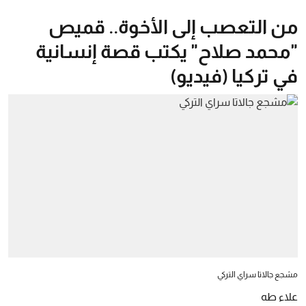
من التعصب إلى الأخوة.. قميص
"محمد صلاح" يكتب قصة إنسانية
في تركيا (فيديو)
مشجع جالاتا سراي التركي
علاء طه