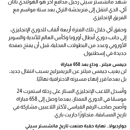
شهد مانشستر سيتي رحيل مدافع آخر هو الهولندي ناثان
آكي، الذي انتقل إلى فنربخشة التركي بعد ستة مواسم مع
الفريق الإنجليزي.
وحقق آكي خلال تلك الفترة أربعة ألقاب للدوري الإنجليزي،
إلى جانب دوري أبطال أوروبا وكأس العالم للأندية والسوبر
الأوروبي وعدد من البطولات المحلية، قبل أن يفتح صفحة
جديدة في إسطنبول.
جيمس ميلنر.. وداع بعد 658 مباراة
لن يغيب جيمس ميلنر عن البريميرليج بسبب انتقال جديد،
بل بعدما قرر إنهاء مسيرته الاحترافية نهائيًا.
وأسدل اللاعب الإنجليزي الستار على رحلة استمرت 24
موسمًا في الدوري الممتاز، بعدما وصل إلى 658 مباراة
وأصبح صاحب الرقم القياسي لأكثر اللاعبين مشاركة في
تاريخ المسابقة، متجاوزًا جاريث باري.
جوارديولا.. نهاية حقبة صنعت تاريخ مانشستر سيتي