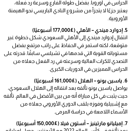
الحراس في أوروبا. بفضل طوله الفارع وسرعة رد فعله،
يعتبر جزءًا لا يتجزأ من مشروع النادي الباريسي نحو الهيمنة
الأوروبية.
5. إدوارد ميندي – الأهلي (£177,000 أسبوعيًا)
انتقال إدوارد ميندي إلى الأهلي السعودي شكل خطوة غير
متوقعة، لكنه استمر في الحفاظ على راتب مرتفع بفضل
مستوياته القوية التي قدمها في تشيلسي سابقًا. قدرته على
التصدي للكرات العالية وسرعته في رد الفعل جعلاه من
الحراس المميزين في الدوريات الكبرى.
6. ياسين بونو – الهلال (£161,000 أسبوعيًا)
يواصل ياسين بونو تألقه بعد انتقاله إلى الهلال السعودي،
حيث يثبت في كل مباراة أنه من بين الأفضل في العالم. تألقه
مع إشبيلية وفوزه بلقب الدوري الأوروبي جعلاه من
الأسماء اللامعة في حراسة المرمى.
7. إميليانو مارتينيز – أستون فيلا (£150,000 أسبوعيًا)
بعد تألقه في كأس العالم 2022 مع الأرجنتين، حصل إميليانو