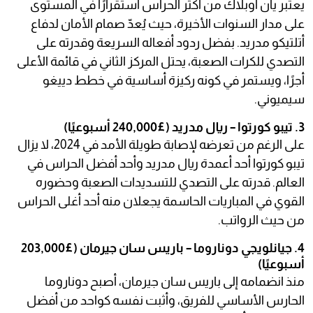
يعتبر يان أوبلاك من أكثر الحراس استقرارًا في المستوى
على مدار السنوات الأخيرة، حيث يُعدّ صمام الأمان لدفاع
أتلتيكو مدريد. بفضل ردود أفعاله السريعة وقدرته على
التصدي للكرات الصعبة، يحتل المركز الثاني في قائمة الأعلى
أجرًا، ويستمر في كونه ركيزة أساسية في خطط دييغو
سيميوني.
3. تيبو كورتوا – ريال مدريد (£240,000 أسبوعيًا)
على الرغم من تعرضه لإصابة طويلة الأمد في 2024، لا يزال
تيبو كورتوا أحد أعمدة ريال مدريد وأحد أفضل الحراس في
العالم. قدرته على التصدي للتسديدات الصعبة وحضوره
القوي في المباريات الحاسمة يجعلان منه أحد أغلى الحراس
من حيث الرواتب.
4. جيانلويجي دوناروما – باريس سان جيرمان (£203,000
أسبوعيًا)
منذ انضمامه إلى باريس سان جيرمان، أصبح دوناروما
الحارس الأساسي للفريق، وأثبت نفسه كواحد من أفضل