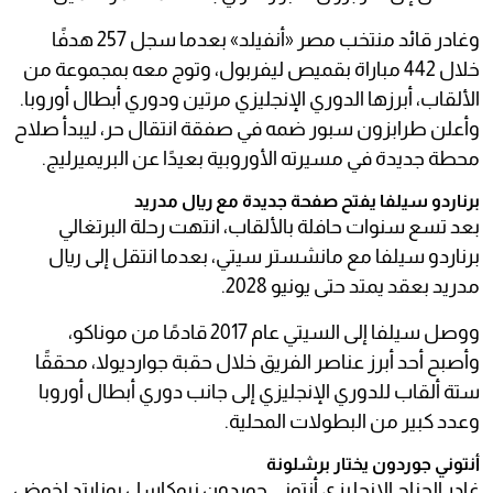
وغادر قائد منتخب مصر «أنفيلد» بعدما سجل 257 هدفًا
خلال 442 مباراة بقميص ليفربول، وتوج معه بمجموعة من
الألقاب، أبرزها الدوري الإنجليزي مرتين ودوري أبطال أوروبا.
وأعلن طرابزون سبور ضمه في صفقة انتقال حر، ليبدأ صلاح
محطة جديدة في مسيرته الأوروبية بعيدًا عن البريميرليج.
برناردو سيلفا يفتح صفحة جديدة مع ريال مدريد
بعد تسع سنوات حافلة بالألقاب، انتهت رحلة البرتغالي
برناردو سيلفا مع مانشستر سيتي، بعدما انتقل إلى ريال
مدريد بعقد يمتد حتى يونيو 2028.
ووصل سيلفا إلى السيتي عام 2017 قادمًا من موناكو،
وأصبح أحد أبرز عناصر الفريق خلال حقبة جوارديولا، محققًا
ستة ألقاب للدوري الإنجليزي إلى جانب دوري أبطال أوروبا
وعدد كبير من البطولات المحلية.
أنتوني جوردون يختار برشلونة
غادر الجناح الإنجليزي أنتوني جوردون نيوكاسل يونايتد لخوض