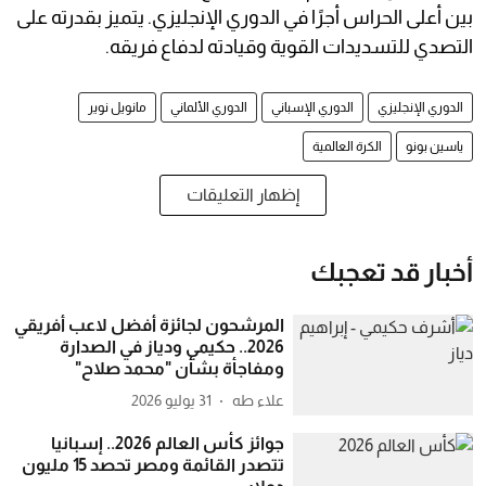
بين أعلى الحراس أجرًا في الدوري الإنجليزي. يتميز بقدرته على
التصدي للتسديدات القوية وقيادته لدفاع فريقه.
الدوري الإنجليزي
الدوري الإسباني
الدوري الألماني
مانويل نوير
ياسين بونو
الكرة العالمية
إظهار التعليقات
أخبار قد تعجبك
المرشحون لجائزة أفضل لاعب أفريقي
2026.. حكيمي ودياز في الصدارة
ومفاجأة بشأن "محمد صلاح"
علاء طه
31 يوليو 2026
جوائز كأس العالم 2026.. إسبانيا
تتصدر القائمة ومصر تحصد 15 مليون