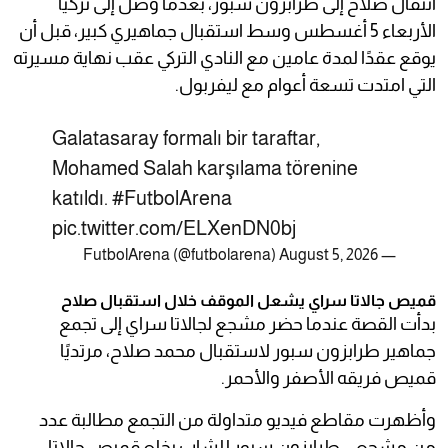
انتقال صلاح إلى طرابزون سبور، بعدما وصل إلى تركيا
الأربعاء 5 أغسطس وسط استقبال جماهيري كبير، قبل أن
يوقع عقدًا لمدة عامين مع النادي التركي عقب نهاية مسيرته
التي امتدت تسعة أعوام مع ليفربول.
Galatasaray formalı bir taraftar,
Mohamed Salah karşılama törenine
katıldı.
#FutbolArena
pic.twitter.com/ELXenDN0bj
August 5, 2026
— FutbolArena (@futbolarena)
قميص جالاتا سراي يشعل الموقف خلال استقبال صلاح
بدأت القصة عندما حضر مشجع لجالاتا سراي إلى تجمع
جماهير طرابزون سبور لاستقبال محمد صلاح، مرتديًا
قميص فريقه الأصفر والأحمر.
وأظهرت مقاطع فيديو متداولة من التجمع مطالبة عدد
من مشجعي طرابزون سبور للشاب بخلع قميص جالاتا