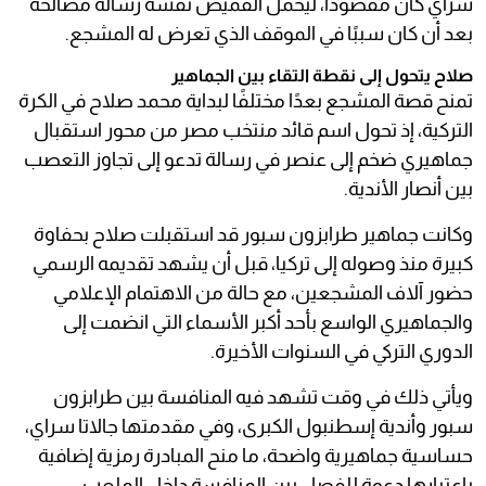
سراي كان مقصودًا، ليحمل القميص نفسه رسالة مصالحة
بعد أن كان سببًا في الموقف الذي تعرض له المشجع.
صلاح يتحول إلى نقطة التقاء بين الجماهير
تمنح قصة المشجع بعدًا مختلفًا لبداية محمد صلاح في الكرة
التركية، إذ تحول اسم قائد منتخب مصر من محور استقبال
جماهيري ضخم إلى عنصر في رسالة تدعو إلى تجاوز التعصب
بين أنصار الأندية.
وكانت جماهير طرابزون سبور قد استقبلت صلاح بحفاوة
كبيرة منذ وصوله إلى تركيا، قبل أن يشهد تقديمه الرسمي
حضور آلاف المشجعين، مع حالة من الاهتمام الإعلامي
والجماهيري الواسع بأحد أكبر الأسماء التي انضمت إلى
الدوري التركي في السنوات الأخيرة.
ويأتي ذلك في وقت تشهد فيه المنافسة بين طرابزون
سبور وأندية إسطنبول الكبرى، وفي مقدمتها جالاتا سراي،
حساسية جماهيرية واضحة، ما منح المبادرة رمزية إضافية
باعتبارها دعوة للفصل بين المنافسة داخل الملعب