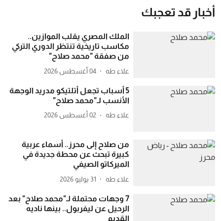
أخبار قد تعجبك
الملك المصري يقلب الموازين..
مكاسب تاريخية تنتظر الدوري التركي
من صفقة "محمد صلاح"
علاء طه
04 أغسطس 2026
5 أسباب تجعل أتلتيكو مدريد الوجهة
الأنسب لـ"محمد صلاح"
علاء طه
02 أغسطس 2026
من صلاح إلى محرز.. أسماء عربية
كبيرة تبحث عن محطة جديدة في
الميركاتو الصيفي
علاء طه
31 يوليو 2026
7 وجهات محتملة لـ"محمد صلاح" بعد
الرحيل عن ليفربول.. بينها ناديه
القديم