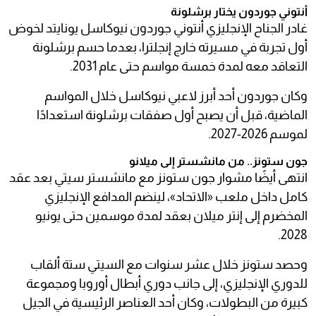
أنتوني جوردون يختار برشلونة
غادر الجناح الإنجليزي أنتوني جوردون نيوكاسل يونايتد لخوض
أول تجربة في مسيرته خارج إنجلترا، بعدما حسم برشلونة
التعاقد معه لمدة خمسة مواسم حتى عام 2031.
وكان جوردون أحد أبرز لاعبي نيوكاسل خلال المواسم
الماضية، قبل أن يصبح أول صفقات برشلونة استعدادًا
لموسم 2026-2027.
جون ستونز.. من مانشستر إلى ميلانو
انتهى أيضًا مشوار جون ستونز مع مانشستر سيتي بعد عقد
كامل داخل ملعب «الاتحاد»، لينضم المدافع الإنجليزي
المخضرم إلى إنتر ميلان بعقد لمدة موسمين حتى يونيو
2028.
وحصد ستونز خلال عشر سنوات مع السيتي ستة ألقاب
للدوري الإنجليزي، إلى جانب دوري أبطال أوروبا ومجموعة
كبيرة من البطولات، وكان أحد العناصر الرئيسية في الجيل