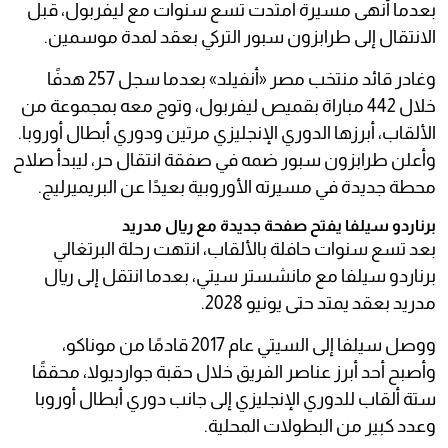
بعدما أنهى مسيرة امتدت تسع سنوات مع ليفربول، قبل
الانتقال إلى طرابزون سبور التركي بعقد لمدة موسمين.
وغادر قائد منتخب مصر «أنفيلد» بعدما سجل 257 هدفًا
خلال 442 مباراة بقميص ليفربول، وتوج معه بمجموعة من
الألقاب، أبرزها الدوري الإنجليزي مرتين ودوري أبطال أوروبا.
وأعلن طرابزون سبور ضمه في صفقة انتقال حر، ليبدأ صلاح
محطة جديدة في مسيرته الأوروبية بعيدًا عن البريميرليج.
برناردو سيلفا يفتح صفحة جديدة مع ريال مدريد
بعد تسع سنوات حافلة بالألقاب، انتهت رحلة البرتغالي
برناردو سيلفا مع مانشستر سيتي، بعدما انتقل إلى ريال
مدريد بعقد يمتد حتى يونيو 2028.
ووصل سيلفا إلى السيتي عام 2017 قادمًا من موناكو،
وأصبح أحد أبرز عناصر الفريق خلال حقبة جوارديولا، محققًا
ستة ألقاب للدوري الإنجليزي إلى جانب دوري أبطال أوروبا
وعدد كبير من البطولات المحلية.