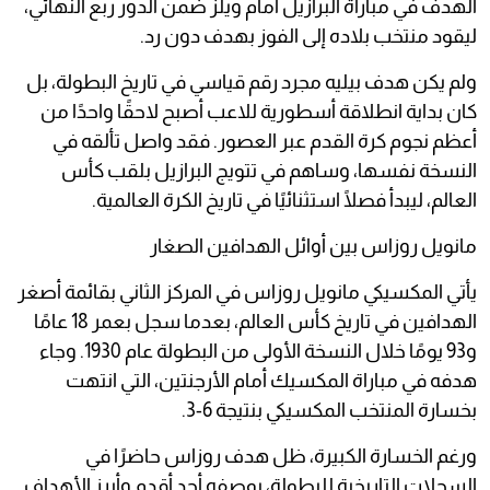
الهدف في مباراة البرازيل أمام ويلز ضمن الدور ربع النهائي،
ليقود منتخب بلاده إلى الفوز بهدف دون رد.
ولم يكن هدف بيليه مجرد رقم قياسي في تاريخ البطولة، بل
كان بداية انطلاقة أسطورية للاعب أصبح لاحقًا واحدًا من
أعظم نجوم كرة القدم عبر العصور. فقد واصل تألقه في
النسخة نفسها، وساهم في تتويج البرازيل بلقب كأس
العالم، ليبدأ فصلًا استثنائيًا في تاريخ الكرة العالمية.
مانويل روزاس بين أوائل الهدافين الصغار
يأتي المكسيكي مانويل روزاس في المركز الثاني بقائمة أصغر
الهدافين في تاريخ كأس العالم، بعدما سجل بعمر 18 عامًا
و93 يومًا خلال النسخة الأولى من البطولة عام 1930. وجاء
هدفه في مباراة المكسيك أمام الأرجنتين، التي انتهت
بخسارة المنتخب المكسيكي بنتيجة 6-3.
ورغم الخسارة الكبيرة، ظل هدف روزاس حاضرًا في
السجلات التاريخية للبطولة، بوصفه أحد أقدم وأبرز الأهداف