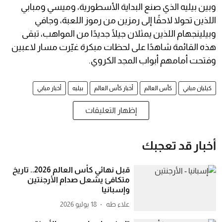
وبين بيليه الذي صنع البداية الأسطورية، وميسي ومبابي
اللذين تحولا لاحقًا إلى رمزين من رموز اللعبة، وجافي
وبيلينجهام اللذين يمثلان جيلًا جديدًا من المواهب، تبقى
هذه القائمة شاهدًا على لحظات مبكرة غيّرت مسار لاعبين
وفتحت أمامهم أبواب المجد الكروي.
كيليان مبابي
كأس العالم
أخبار كأس العالم
بيليه
أخبار مبابي
إظهار التعليقات
أخبار قد تعجبك
قبل نهائي كأس العالم 2026.. تاريخ
متكافئ يشعل صدام الأرجنتين
وإسبانيا
علاء طه
18 يوليو 2026