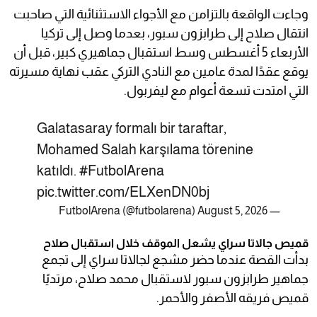
وجاءت الواقعة بالتزامن مع الأجواء الاستثنائية التي صاحبت
انتقال صلاح إلى طرابزون سبور، بعدما وصل إلى تركيا
الأربعاء 5 أغسطس وسط استقبال جماهيري كبير، قبل أن
يوقع عقدًا لمدة عامين مع النادي التركي عقب نهاية مسيرته
التي امتدت تسعة أعوام مع ليفربول.
Galatasaray formalı bir taraftar,
Mohamed Salah karşılama törenine
katıldı.
#FutbolArena
pic.twitter.com/ELXenDN0bj
August 5, 2026
— FutbolArena (@futbolarena)
قميص جالاتا سراي يشعل الموقف خلال استقبال صلاح
بدأت القصة عندما حضر مشجع لجالاتا سراي إلى تجمع
جماهير طرابزون سبور لاستقبال محمد صلاح، مرتديًا
قميص فريقه الأصفر والأحمر.