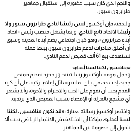
والنجم الذي كان سبب حضوره إلى استقبال جماهير
طرابزون سبور.
وللدقة، فإن أوكسوز
ليس رئيسًا لنادي طرابزون سبور ولا
رئيسًا لاتحاد تابع للنادي
، وإنما يشغل منصب رئيس «اتحاد
أبناء طرابزون»، وهو كيان اجتماعي يضم أبناء المدينة وسبق
أن أطلق مبادرات لدعم طرابزون سبور، بينها حملة
تستهدف بيع 61 ألف قميص لدعم النادي.
«منافسون لكننا لسنا أعداء»
وحمل موقف أوكسوز رسالة تتجاوز مجرد تقديم قميص
جديد، إذ شدد، في بيان نقلته وسائل إعلام تركية، على أن كرة
القدم يجب أن تقوم على الحب والاحترام والأخوة، وألا يشعر
أي مشجع بالعزلة أو الإقصاء بسبب القميص الذي يرتديه.
واختصر أوكسوز رسالته بعبارة:
«قد نكون منافسين، لكننا
لسنا أعداء»
، مؤكدًا أن الاختلاف في الانتماء الرياضي يجب ألا
يتحول إلى خصومة بين الجماهير.