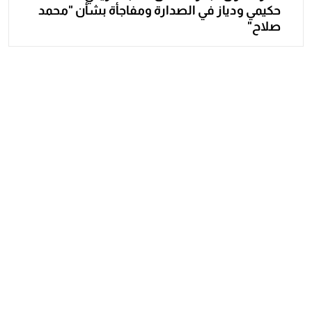
حكيمي ودياز في الصدارة ومفاجأة بشأن "محمد
صلاح"