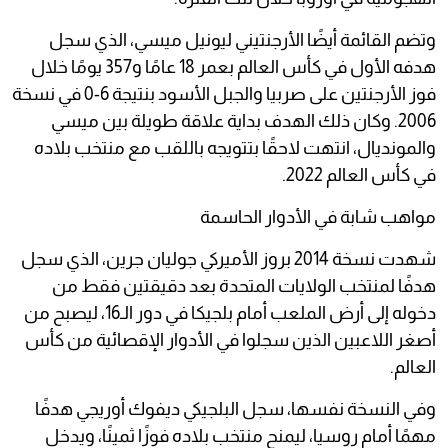
وتضم القائمة أيضًا الأرجنتيني ليونيل ميسي، الذي سجل
هدفه الأول في كأس العالم بعمر 18 عامًا و357 يومًا خلال
فوز الأرجنتين على صربيا والجبل الأسود بنتيجة 6-0 في نسخة
2006. وكان ذلك الهدف بداية علاقة طويلة بين ميسي
والمونديال، انتهت لاحقًا بتتويجه باللقب مع منتخب بلاده
في كأس العالم 2022.
مواهب شابة في الأدوار الحاسمة
شهدت نسخة 2014 بروز الأميركي جوليان جرين، الذي سجل
هدفًا لمنتخب الولايات المتحدة بعد دقيقتين فقط من
دخوله إلى أرض الملعب أمام بلجيكا في دور الـ16، ليصبح من
أصغر اللاعبين الذين سجلوا في الأدوار الإقصائية من كأس
العالم.
وفي النسخة نفسها، سجل البلجيكي ديفوك أوريجي هدفًا
مهمًا أمام روسيا، ليمنح منتخب بلاده فوزًا ثمينًا، ويدخل