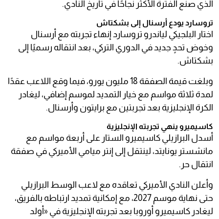
الذي صنع الفترة الأكثر نجاحًا في تاريخ النادي.
تروسارد يودع أرسنال إلى بشكتاش
اختار البلجيكي لياندرو تروسارد إنهاء تجربته مع أرسنال
وخوض تحدٍ جديد في الدوري التركي، بعد انتقاله رسميًا إلى
بشكتاش.
وبلغت قيمة الصفقة 18 مليون يورو، فيما وقع اللاعب عقدًا
لمدة ثلاثة مواسم مع خيار التمديد لموسم إضافي، ليغادر
الكرة الإنجليزية بعد تجربتين مع برايتون وأرسنال.
كاسيميرو ينهي تجربته الإنجليزية
أسدل البرازيلي كاسيميرو الستار على أربعة مواسم مع
مانشستر يونايتد، لينتقل إلى إنتر ميامي الأميركي في صفقة
انتقال حر.
وأعلن النادي الأميركي تعاقده مع لاعب الوسط البرازيلي
حتى نهاية موسم 2027، مع إمكانية تمديد ارتباطه بالفريق،
ليغادر كاسيميرو أوروبا بعد تجربته الإنجليزية في «أولد