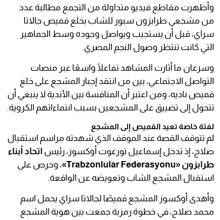
وأظهرت مقاطع فيديو متداولة من التجمع مطالبة عدد
من مشجعي طرابزون سبور للشاب بخلع قميص جالاتا
سراي، قبل أن يستجيب ويواصل وجوده وسط الجماهير
التي كانت تنتظر وصول النجم المصري.
وسرعان ما أثارت المشاهد تفاعلًا واسعًا عبر منصات
التواصل الاجتماعي، بين من انتقد إجبار المشجع على خلع
قميص ناديه، ومن اعتبر أن المنافسة بين الأندية لا ينبغي أن
تتحول إلى تضييق على المشجعين بسبب انتماءاتهم الكروية.
لفتة خاصة تعيد القميص إلى المشجع
لم تتوقف القصة عند الموقف الذي شهدته مراسم استقبال
صلاح، إذ تدخل إسماعيل تورغوت أوكسوز، رئيس
اتحاد أبناء
طرابزون «Trabzonlular Federasyonu»
، وحرص على
استقبال المشجع الشاب وتعويضه عن الواقعة.
وأهدى أوكسوز المشجع قميصًا لجالاتا سراي يحمل اسم
محمد صلاح، في خطوة رمزية جمعت بين هوية المشجع