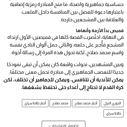
حساسية جماهيرية واضحة، ما منح المبادرة رمزية إضافية
باعتبارها دعوة للفصل بين المنافسة داخل الملعب
والعلاقة بين المشجعين خارجه.
قميص بدأ الأزمة وأنهاها
في النهاية، اختُصرت القصة كلها في قميصين؛ الأول ارتداه
المشجع فأُجبر على خلعه، والثاني حمل ألوان النادي نفسه
واسم محمد صلاح، لكنه تحول هذه المرة إلى رسالة أخوة.
وبين المشهدين، تحولت واقعة كان يمكن أن تبقى نموذجًا
جديدًا للتعصب الجماهيري إلى مبادرة تحمل معنى مختلفًا:
يمكن للأندية أن تتنافس، ويمكن للجماهير أن تختلف، لكن
كرة القدم لا تحتاج إلى أعداء حتى تحتفظ بشغفها.
الدوري التركي
أخبار محمد صلاح
محمد صلاح
أخبار جالاتا سراي
جالاتا سراي
إظهار التعليقات