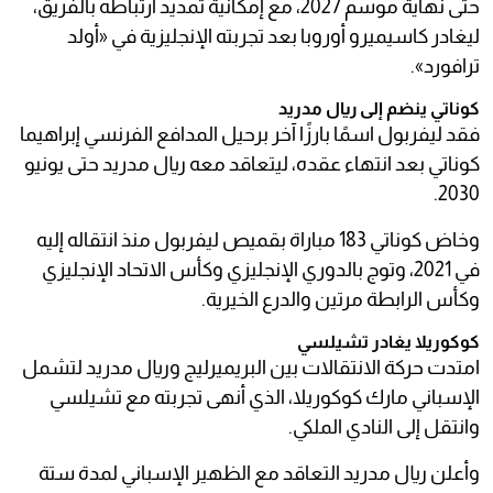
حتى نهاية موسم 2027، مع إمكانية تمديد ارتباطه بالفريق،
ليغادر كاسيميرو أوروبا بعد تجربته الإنجليزية في «أولد
ترافورد».
كوناتي ينضم إلى ريال مدريد
فقد ليفربول اسمًا بارزًا آخر برحيل المدافع الفرنسي إبراهيما
كوناتي بعد انتهاء عقده، ليتعاقد معه ريال مدريد حتى يونيو
2030.
وخاض كوناتي 183 مباراة بقميص ليفربول منذ انتقاله إليه
في 2021، وتوج بالدوري الإنجليزي وكأس الاتحاد الإنجليزي
وكأس الرابطة مرتين والدرع الخيرية.
كوكوريلا يغادر تشيلسي
امتدت حركة الانتقالات بين البريميرليج وريال مدريد لتشمل
الإسباني مارك كوكوريلا، الذي أنهى تجربته مع تشيلسي
وانتقل إلى النادي الملكي.
وأعلن ريال مدريد التعاقد مع الظهير الإسباني لمدة ستة