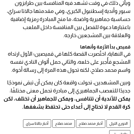
ويأتي ذلك في وقت تشهد فيه المنافسة بين طرابزون
سبور وأندية إسطنبول الكبرى، وفي مقدمتها جالاتا سراي،
حساسية جماهيرية واضحة، ما منح المبادرة رمزية إضافية
باعتبارها دعوة للفصل بين المنافسة داخل الملعب
والعلاقة بين المشجعين خارجه.
قميص بدأ الأزمة وأنهاها
في النهاية، اختُصرت القصة كلها في قميصين؛ الأول ارتداه
المشجع فأُجبر على خلعه، والثاني حمل ألوان النادي نفسه
واسم محمد صلاح، لكنه تحول هذه المرة إلى رسالة أخوة.
وبين المشهدين، تحولت واقعة كان يمكن أن تبقى نموذجًا
جديدًا للتعصب الجماهيري إلى مبادرة تحمل معنى مختلفًا:
يمكن للأندية أن تتنافس، ويمكن للجماهير أن تختلف، لكن
كرة القدم لا تحتاج إلى أعداء حتى تحتفظ بشغفها.
الدوري التركي
أخبار محمد صلاح
محمد صلاح
أخبار جالاتا سراي