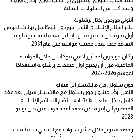
ستة ألقاب للدوري الإنجليزي إلى جانب دوري أبطال أوروبا
وعدد كبير من البطولات المحلية.
أنتوني جوردون يختار برشلونة
غادر الجناح الإنجليزي أنتوني جوردون نيوكاسل يونايتد لخوض
أول تجربة في مسيرته خارج إنجلترا، بعدما حسم برشلونة
التعاقد معه لمدة خمسة مواسم حتى عام 2031.
وكان جوردون أحد أبرز لاعبي نيوكاسل خلال المواسم
الماضية، قبل أن يصبح أول صفقات برشلونة استعدادًا
لموسم 2026-2027.
جون ستونز.. من مانشستر إلى ميلانو
انتهى أيضًا مشوار جون ستونز مع مانشستر سيتي بعد عقد
كامل داخل ملعب «الاتحاد»، لينضم المدافع الإنجليزي
المخضرم إلى إنتر ميلان بعقد لمدة موسمين حتى يونيو
2028.
وحصد ستونز خلال عشر سنوات مع السيتي ستة ألقاب