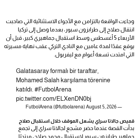
وجاءت الواقعة بالتزامن مع الأجواء الاستثنائية التي صاحبت
انتقال صلاح إلى طرابزون سبور، بعدما وصل إلى تركيا
الأربعاء 5 أغسطس وسط استقبال جماهيري كبير، قبل أن
يوقع عقدًا لمدة عامين مع النادي التركي عقب نهاية مسيرته
التي امتدت تسعة أعوام مع ليفربول.
Galatasaray formalı bir taraftar,
Mohamed Salah karşılama törenine
katıldı.
#FutbolArena
pic.twitter.com/ELXenDN0bj
August 5, 2026
— FutbolArena (@futbolarena)
قميص جالاتا سراي يشعل الموقف خلال استقبال صلاح
بدأت القصة عندما حضر مشجع لجالاتا سراي إلى تجمع
جماهير طرابزون سبور لاستقبال محمد صلاح، مرتديًا