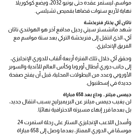
مواسم، ليستمر عقده حتى يونيو 2032، ويضع كوكوريلا
نهاية لأربع سنوات قضاها بقميص تشيلسي.
ناثان آكي يختار فنربخشة
شهد مانشستر سيتي رحيل مدافع آخر هو الهولندي ناثان
آكي، الذي انتقل إلى فنربخشة التركي بعد ستة مواسم مع
الفريق الإنجليزي.
وحقق آكي خلال تلك الفترة أربعة ألقاب للدوري الإنجليزي،
إلى جانب دوري أبطال أوروبا وكأس العالم للأندية والسوبر
الأوروبي وعدد من البطولات المحلية، قبل أن يفتح صفحة
جديدة في إسطنبول.
جيمس ميلنر.. وداع بعد 658 مباراة
لن يغيب جيمس ميلنر عن البريميرليج بسبب انتقال جديد،
بل بعدما قرر إنهاء مسيرته الاحترافية نهائيًا.
وأسدل اللاعب الإنجليزي الستار على رحلة استمرت 24
موسمًا في الدوري الممتاز، بعدما وصل إلى 658 مباراة