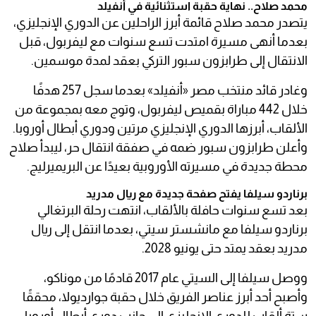
محمد صلاح.. نهاية حقبة استثنائية في أنفيلد
يتصدر محمد صلاح قائمة أبرز الراحلين عن الدوري الإنجليزي،
بعدما أنهى مسيرة امتدت تسع سنوات مع ليفربول، قبل
الانتقال إلى طرابزون سبور التركي بعقد لمدة موسمين.
وغادر قائد منتخب مصر «أنفيلد» بعدما سجل 257 هدفًا
خلال 442 مباراة بقميص ليفربول، وتوج معه بمجموعة من
الألقاب، أبرزها الدوري الإنجليزي مرتين ودوري أبطال أوروبا.
وأعلن طرابزون سبور ضمه في صفقة انتقال حر، ليبدأ صلاح
محطة جديدة في مسيرته الأوروبية بعيدًا عن البريميرليج.
برناردو سيلفا يفتح صفحة جديدة مع ريال مدريد
بعد تسع سنوات حافلة بالألقاب، انتهت رحلة البرتغالي
برناردو سيلفا مع مانشستر سيتي، بعدما انتقل إلى ريال
مدريد بعقد يمتد حتى يونيو 2028.
ووصل سيلفا إلى السيتي عام 2017 قادمًا من موناكو،
وأصبح أحد أبرز عناصر الفريق خلال حقبة جوارديولا، محققًا