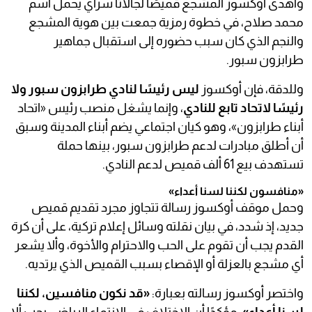
وأهدى أوكسوز المشجع قميصًا لجالاتا سراي يحمل اسم
محمد صلاح، في خطوة رمزية جمعت بين هوية المشجع
والنجم الذي كان سبب حضوره إلى استقبال جماهير
طرابزون سبور.
وللدقة، فإن أوكسوز
ليس رئيسًا لنادي طرابزون سبور ولا
رئيسًا لاتحاد تابع للنادي
، وإنما يشغل منصب رئيس «اتحاد
أبناء طرابزون»، وهو كيان اجتماعي يضم أبناء المدينة وسبق
أن أطلق مبادرات لدعم طرابزون سبور، بينها حملة
تستهدف بيع 61 ألف قميص لدعم النادي.
«منافسون لكننا لسنا أعداء»
وحمل موقف أوكسوز رسالة تتجاوز مجرد تقديم قميص
جديد، إذ شدد، في بيان نقلته وسائل إعلام تركية، على أن كرة
القدم يجب أن تقوم على الحب والاحترام والأخوة، وألا يشعر
أي مشجع بالعزلة أو الإقصاء بسبب القميص الذي يرتديه.
واختصر أوكسوز رسالته بعبارة:
«قد نكون منافسين، لكننا