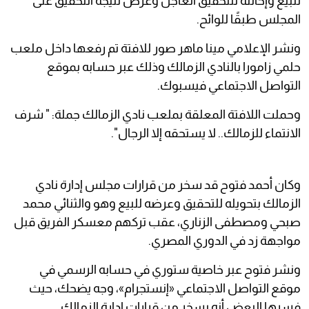
للبيع وإحالته للتحقيق العاجل وعرض نتيجة التحقيق على
المجلس طبقًا للوائح.
ونشر الإعلامي مينا ماهر صور للافتة تم رفعها داخل ملعب
حلمي زامورا بالنادي الزمالك وذلك عبر حسابه بموقع
التواصل الاجتماعي فيسبوك.
وحملت اللافتة المعلقة بملعب نادي الزمالك جملة: " شرف
الانتماء للزمالك.. لا يستحقه إلا الرجال".
وكان أحمد فتوح قد سخر من قرارات مجلس إدارة نادي
الزمالك بتحويله للتحقيق وعرضه للبيع وهو والثنائي محمد
صبحي ومصطفى الزناري، عقب تركهم معسكر الفريق قبل
مواجهة زد في الدوري المصري.
ونشر فتوح عبر خاصية ستوري في حسابه الرسمي في
موقع التواصل الاجتماعي «إنستجرام»، وجه يضحك، حيث
فسرها البعض أنه يسخر من قرارات إدارة الزمالك.