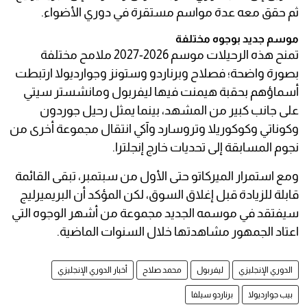
ثم حقق معه عدة مواسم مستقرة في دوري الأضواء.
موسم جديد بوجوه مختلفة
تمنح هذه الرحيلات موسم 2026-2027 ملامح مختلفة
بصورة واضحة؛ فصلاح وبرناردو وستونز وجوارديولا ارتبطت
أسماؤهم بحقبة هيمنت فيها ليفربول ومانشستر سيتي
على جانب كبير من المشهد، بينما يمثل رحيل جوردون
وكوناتي وكوكوريلا وتروسارد وآكي انتقال مجموعة أخرى من
نجوم المسابقة إلى تحديات خارج إنجلترا.
ومع استمرار الميركاتو حتى الأول من سبتمبر، تبقى القائمة
قابلة للزيادة قبل إغلاق السوق، لكن المؤكد أن البريميرليج
سيفتقد في موسمه الجديد مجموعة من أشهر الوجوه التي
اعتاد الجمهور مشاهدتها خلال السنوات الماضية.
الدوري الإنجليزي
ليفربول
محمد صلاح
أخبار الدوري الإنجليزي
بيب جوارديولا
برناردو سيلفا