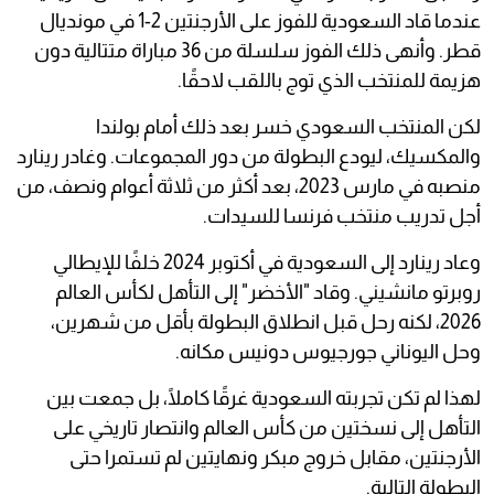
عندما قاد السعودية للفوز على الأرجنتين 2-1 في مونديال
قطر. وأنهى ذلك الفوز سلسلة من 36 مباراة متتالية دون
هزيمة للمنتخب الذي توج باللقب لاحقًا.
لكن المنتخب السعودي خسر بعد ذلك أمام بولندا
والمكسيك، ليودع البطولة من دور المجموعات. وغادر رينارد
منصبه في مارس 2023، بعد أكثر من ثلاثة أعوام ونصف، من
أجل تدريب منتخب فرنسا للسيدات.
وعاد رينارد إلى السعودية في أكتوبر 2024 خلفًا للإيطالي
روبرتو مانشيني. وقاد "الأخضر" إلى التأهل لكأس العالم
2026، لكنه رحل قبل انطلاق البطولة بأقل من شهرين،
وحل اليوناني جورجيوس دونيس مكانه.
لهذا لم تكن تجربته السعودية غرقًا كاملًا، بل جمعت بين
التأهل إلى نسختين من كأس العالم وانتصار تاريخي على
الأرجنتين، مقابل خروج مبكر ونهايتين لم تستمرا حتى
البطولة التالية.