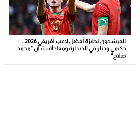
المرشحون لجائزة أفضل لاعب أفريقي 2026..
حكيمي ودياز في الصدارة ومفاجأة بشأن "محمد
صلاح"