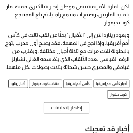
لكن القارة الأفريقية تبقى موطن إنجازاته الكبرى. ففيها فاز
بلقبيه القاريين، وصنع اسمه مع زامبيا، ثم بلغ القمة مع
كوت ديفوار.
ويعود رينارد الآن إلى "الأفيال" بحثًا عن لقب ثالث في كأس
أمم أفريقيا. وإذا نجح في المهمة، فقد يصبح أول مدرب يتوج
بالبطولة ثلاث مرات مع ثلاثة أجيال مختلفة، ويقترب من
الرقم القياسي لعدد الألقاب الذي يتقاسمه الغاني تشارلز
غيامفي والمصري حسن شحاتة بثلاث بطولات لكل منهما.
أخبار كأس أمم إفريقيا
كأس أمم إفريقيا
منتخب كوت ديفوار
أخبار رينارد
كوت ديفوار
إظهار التعليقات
أخبار قد تعجبك