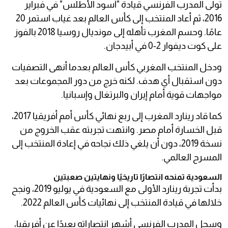
تولى المدرب الفرنسي قيادة "أسود الأطلس" في فبراير
2016، ثم أعاد المنتخب إلى كأس العالم بعد غياب استمر 20
عامًا. وحسم المغرب تأهله إلى مونديال روسيا 2018 بالفوز
على كوت ديفوار 2-0 في أبيدجان.
ودخل المنتخب المغربي كأس العالم بعدما أنهى التصفيات
دون استقبال أي هدف. لكنه خرج من دور المجموعات بعد
مواجهات قوية أمام إيران والبرتغال وإسبانيا.
كما قاد رينارد المغرب إلى ربع نهائي كأس أمم أفريقيا 2017،
قبل الخسارة أمام مصر. وانتهت تجربته عقب الخروج من
نسخة 2019، دون أن يلغي ذلك نجاحه في إعادة المنتخب إلى
المسرح العالمي.
السعودية تمنحه انتصارًا تاريخيًا ونهايتين صعبتين
بدأت تجربة رينارد الأولى مع السعودية في يوليو 2019، ونجح
خلالها في قيادة المنتخب إلى نهائيات كأس العالم 2022.
وسجل المدرب الفرنسي أشهر انتصاراته بعيدًا عن أفريقيا،