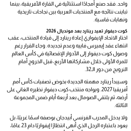
واحد. فقد صنع أمجادًا استثنائية في القارة الأفريقية، بينما
تباينت نتائجه مع المنتخبات العربية بين نجاحات تاريخية
ونهايات قاسية.
كوت ديفوار تعيد رينارد بعد مونديال 2026
اختار الاتحاد الإيفواري إعادة رينارد إلى قيادة المنتخب، عقب
انتهاء عقد إيميرس فاييه وعدم تجديده. وجاء القرار رغم
وصول كوت ديفوار إلى الأدوار الإقصائية في كأس العالم
للمرة الأولى خلال مشاركاتها الأربع، قبل الخروج أمام
النرويج من دور الـ32.
وسيبدأ رينارد مهمته الجديدة بخوض تصفيات كأس أمم
أفريقيا 2027. ويواجه منتخب كوت ديفوار نظيره الغاني على
أرضه، ثم يلتقي الصومال بعد أربعة أيام ضمن المجموعة
الثالثة.
ولا يدخل المدرب الفرنسي أبيدجان بوصفه اسمًا غريبًا، بل
يعود باعتباره الرجل الذي أنهى انتظارًا إيفواريًا دام 23 عامًا،