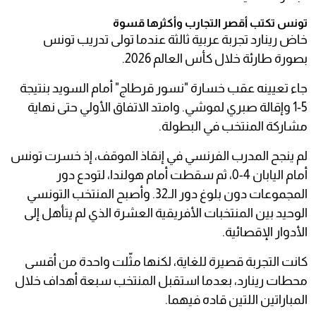
تونس تكتب أقصر التجارب وأكثرها قسوة
خاض رينارد تجربة عربية ثالثة عندما تولى تدريب تونس
بصورة طارئة خلال كأس العالم 2026.
جاء تعيينه عقب خسارة "نسور قرطاج" أمام السويد بنتيجة
5-1 وإقالة صبري لموشي. وامتد الاتفاق الأولي حتى نهاية
مشاركة المنتخب في البطولة.
لم ينجح المدرب الفرنسي في إنقاذ الموقف، إذ خسرت تونس
أمام اليابان 4-0، ثم سقطت أمام هولندا، لتودع دور
المجموعات دون بلوغ دور الـ32. وأصبح المنتخب التونسي
الوحيد بين المنتخبات الأفريقية العشرة الذي لم يتأهل إلى
الأدوار الإقصائية.
كانت التجربة قصيرة للغاية، لكنها مثّلت واحدة من أقسى
محطات رينارد، بعدما استقبل المنتخب سبعة أهداف خلال
المباراتين اللتين قاده فيهما.