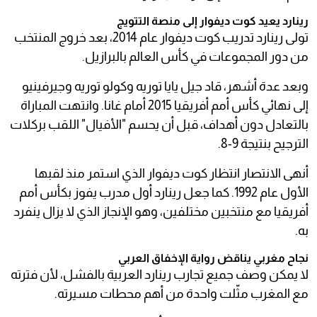
رينارد يعيد كوت ديفوار إلى منصة التتويج
تولى رينارد تدريب كوت ديفوار عام 2014، بعد خروج المنتخب
من دور المجموعات في كأس العالم بالبرازيل.
وبعد عدة أشهر، قاد جيل يايا توريه وكولو توريه وجيرفينيو
إلى نهائي كأس أمم أفريقيا 2015 أمام غانا. وانتهت المباراة
بالتعادل دون أهداف، قبل أن يحسم "الأفيال" اللقب بركلات
الترجيح بنتيجة 9-8.
أنهى الانتصار انتظار كوت ديفوار الذي استمر منذ لقبها
الأول عام 1992. كما جعل رينارد أول مدرب يفوز بكأس أمم
أفريقيا مع منتخبين مختلفين، وهو الإنجاز الذي لا يزال ينفرد
به.
نجاح مغربي يناقض رواية الإخفاق العربي
لا يمكن وصف جميع تجارب رينارد العربية بالفشل، لأن فترته
مع المغرب مثّلت واحدة من أهم محطات مسيرته.