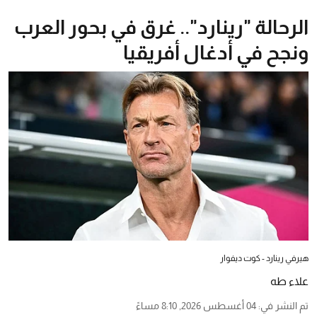
الرحالة "رينارد".. غرق في بحور العرب
ونجح في أدغال أفريقيا
هيرفي رينارد - كوت ديفوار
علاء طه
تم النشر في
:
04 أغسطس 2026, 8:10 مساءً