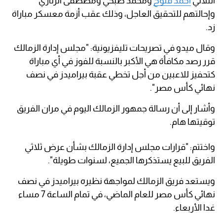
الثلاثي
أحمد فتوح
ومحمد صبحي ومصطفى الزناري
وإحالتهم للتحقيق العاجل، وذلك عقب أزمة معسكر مباراة
زد.
وقال ميدو في تصريحات تليفزيونية: "مجلس إدارة الزمالك
قرر رصد مكافأة هي الأكبر بالنسبة للفوز في أي مباراة
كتحفيز للاعبين من أجل تخطي عقبة بيراميدز في نصف
نهائي كأس مصر".
وأشار إلى أن رسالة جمهور الزمالك اليوم في مران الفريق
توقيتها هام.
واختتم: "قرارات مجلس إدارة الزمالك بشأن عرض ثلاثي
الفريق للبيع يستذكرها الجميع، لسنوات طويلة".
ويستعد فريق الزمالك لمواجهة نظيره بيراميدز في نصف
نهائي كأس مصر للعام الماضي، في تمام الساعة 7 مساء
غدا الأربعاء.