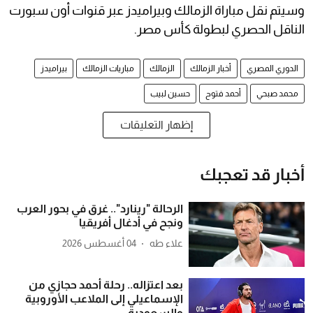
وسيتم نقل مباراة الزمالك وبيراميدز عبر قنوات أون سبورت
الناقل الحصري لبطولة كأس مصر.
الدوري المصري
أخبار الزمالك
الزمالك
مباريات الزمالك
بيراميدز
محمد صبحي
أحمد فتوح
حسين لبيب
إظهار التعليقات
أخبار قد تعجبك
الرحالة "رينارد".. غرق في بحور العرب
ونجح في أدغال أفريقيا
علاء طه
04 أغسطس 2026
بعد اعتزاله.. رحلة أحمد حجازي من
الإسماعيلي إلى الملاعب الأوروبية
والسعودية