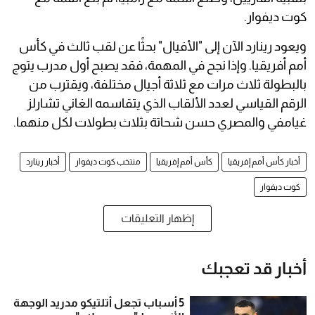
كوت ديفوار.
ويعود رينارد الآن إلى "الأفيال" بحثًا عن لقب ثالث في كأس
أمم أفريقيا. وإذا نجح في المهمة، فقد يصبح أول مدرب يتوج
بالبطولة ثلاث مرات مع ثلاثة أجيال مختلفة، ويقترب من
الرقم القياسي لعدد الألقاب الذي يتقاسمه الغاني تشارلز
غيامفي والمصري حسن شحاتة بثلاث بطولات لكل منهما.
أخبار كأس أمم إفريقيا
كأس أمم إفريقيا
منتخب كوت ديفوار
أخبار رينارد
كوت ديفوار
إظهار التعليقات
أخبار قد تعجبك
5 أسباب تجعل أتلتيكو مدريد الوجهة