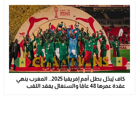
كاف يُبدّل بطل أمم إفريقيا 2025.. المغرب ينهي
عقدة عمرها 48 عامًا والسنغال يفقد اللقب