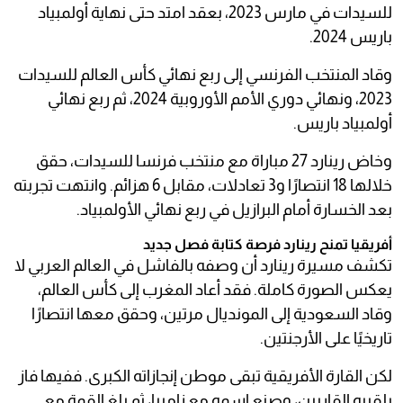
للسيدات في مارس 2023، بعقد امتد حتى نهاية أولمبياد
باريس 2024.
وقاد المنتخب الفرنسي إلى ربع نهائي كأس العالم للسيدات
2023، ونهائي دوري الأمم الأوروبية 2024، ثم ربع نهائي
أولمبياد باريس.
وخاض رينارد 27 مباراة مع منتخب فرنسا للسيدات، حقق
خلالها 18 انتصارًا و3 تعادلات، مقابل 6 هزائم. وانتهت تجربته
بعد الخسارة أمام البرازيل في ربع نهائي الأولمبياد.
أفريقيا تمنح رينارد فرصة كتابة فصل جديد
تكشف مسيرة رينارد أن وصفه بالفاشل في العالم العربي لا
يعكس الصورة كاملة. فقد أعاد المغرب إلى كأس العالم،
وقاد السعودية إلى المونديال مرتين، وحقق معها انتصارًا
تاريخيًا على الأرجنتين.
لكن القارة الأفريقية تبقى موطن إنجازاته الكبرى. ففيها فاز
بلقبيه القاريين، وصنع اسمه مع زامبيا، ثم بلغ القمة مع