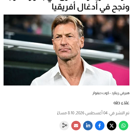
ونجح في أدغال أفريقيا
هيرفي رينارد - كوت ديفوار
علاء طه
تم النشر في
:
04 أغسطس 2026, 8:10 مساءً