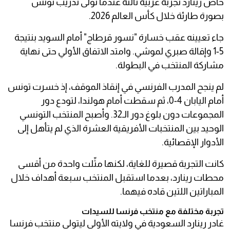
خاض رينارد تجربة عربية ثالثة عندما تولى تدريب تونس
بصورة طارئة خلال كأس العالم 2026.
جاء تعيينه عقب خسارة "نسور قرطاج" أمام السويد بنتيجة
5-1 وإقالة صبري لموشي. وامتد الاتفاق الأولي حتى نهاية
مشاركة المنتخب في البطولة.
لم ينجح المدرب الفرنسي في إنقاذ الموقف، إذ خسرت تونس
أمام اليابان 4-0، ثم سقطت أمام هولندا، لتودع دور
المجموعات دون بلوغ دور الـ32. وأصبح المنتخب التونسي
الوحيد بين المنتخبات الأفريقية العشرة الذي لم يتأهل إلى
الأدوار الإقصائية.
كانت التجربة قصيرة للغاية، لكنها مثّلت واحدة من أقسى
محطات رينارد، بعدما استقبل المنتخب سبعة أهداف خلال
المباراتين اللتين قاده فيهما.
تجربة مختلفة مع منتخب فرنسا للسيدات
غادر رينارد السعودية في ولايته الأولى ليتولى منتخب فرنسا