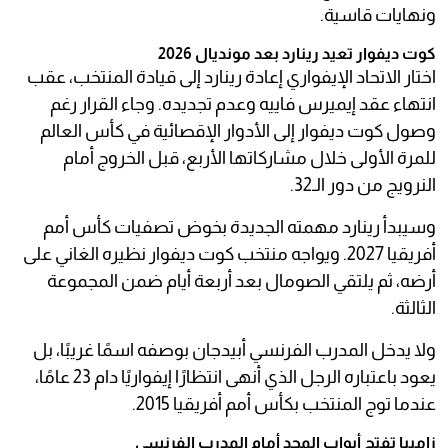
ونهايات قاسية.
كوت ديفوار تعيد رينارد بعد مونديال 2026
اختار الاتحاد الإيفواري إعادة رينارد إلى قيادة المنتخب، عقب
انتهاء عقد إيميرس فاييه وعدم تجديده. وجاء القرار رغم
وصول كوت ديفوار إلى الأدوار الإقصائية في كأس العالم
للمرة الأولى خلال مشاركاتها الأربع، قبل الخروج أمام
النرويج من دور الـ32.
وسيبدأ رينارد مهمته الجديدة بخوض تصفيات كأس أمم
أفريقيا 2027. ويواجه منتخب كوت ديفوار نظيره الغاني على
أرضه، ثم يلتقي الصومال بعد أربعة أيام ضمن المجموعة
الثالثة.
ولا يدخل المدرب الفرنسي أبيدجان بوصفه اسمًا غريبًا، بل
يعود باعتباره الرجل الذي أنهى انتظارًا إيفواريًا دام 23 عامًا،
عندما توج المنتخب بكأس أمم أفريقيا 2015.
زامبيا تفتح أبواب المجد أمام المدرب الفرنسي