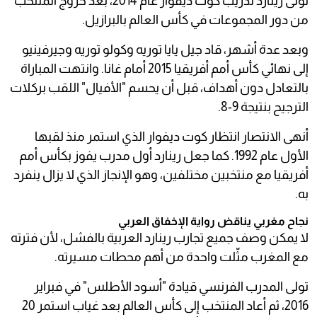
تولى رينارد تدريب كوت ديفوار عام 2014، بعد خروج المنتخب
من دور المجموعات في كأس العالم بالبرازيل.
وبعد عدة أشهر، قاد جيل يايا توريه وكولو توريه وجيرفينيو
إلى نهائي كأس أمم أفريقيا 2015 أمام غانا. وانتهت المباراة
بالتعادل دون أهداف، قبل أن يحسم "الأفيال" اللقب بركلات
الترجيح بنتيجة 9-8.
أنهى الانتصار انتظار كوت ديفوار الذي استمر منذ لقبها
الأول عام 1992. كما جعل رينارد أول مدرب يفوز بكأس أمم
أفريقيا مع منتخبين مختلفين، وهو الإنجاز الذي لا يزال ينفرد
به.
نجاح مغربي يناقض رواية الإخفاق العربي
لا يمكن وصف جميع تجارب رينارد العربية بالفشل، لأن فترته
مع المغرب مثّلت واحدة من أهم محطات مسيرته.
تولى المدرب الفرنسي قيادة "أسود الأطلس" في فبراير
2016، ثم أعاد المنتخب إلى كأس العالم بعد غياب استمر 20