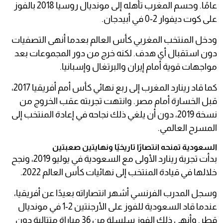
عامًا. وحسم المغرب تأهله إلى مونديال روسيا 2018 بالفوز
على كوت ديفوار 2-0 في أبيدجان.
ودخل المنتخب المغربي كأس العالم بعدما أنهى التصفيات
دون استقبال أي هدف. لكنه خرج من دور المجموعات بعد
مواجهات قوية أمام إيران والبرتغال وإسبانيا.
كما قاد رينارد المغرب إلى ربع نهائي كأس أمم أفريقيا 2017،
قبل الخسارة أمام مصر. وانتهت تجربته عقب الخروج من
نسخة 2019، دون أن يلغي ذلك نجاحه في إعادة المنتخب إلى
المسرح العالمي.
السعودية تمنحه انتصارًا تاريخيًا ونهايتين صعبتين
بدأت تجربة رينارد الأولى مع السعودية في يوليو 2019، ونجح
خلالها في قيادة المنتخب إلى نهائيات كأس العالم 2022.
وسجل المدرب الفرنسي أشهر انتصاراته بعيدًا عن أفريقيا،
عندما قاد السعودية للفوز على الأرجنتين 2-1 في مونديال
قطر. وأنهى ذلك الفوز سلسلة من 36 مباراة متتالية دون