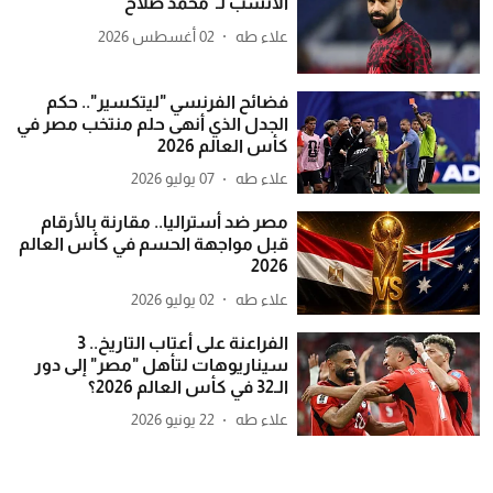
الأنسب لـ"محمد صلاح"
علاء طه
02 أغسطس 2026
فضائح الفرنسي "ليتكسير".. حكم
الجدل الذي أنهى حلم منتخب مصر في
كأس العالم 2026
علاء طه
07 يوليو 2026
مصر ضد أستراليا.. مقارنة بالأرقام
قبل مواجهة الحسم في كأس العالم
2026
علاء طه
02 يوليو 2026
الفراعنة على أعتاب التاريخ.. 3
سيناريوهات لتأهل "مصر" إلى دور
الـ32 في كأس العالم 2026؟
علاء طه
22 يونيو 2026