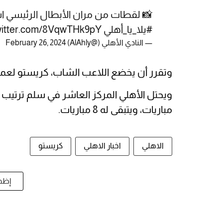
📸 لقطات من مران الأبطال الرئيسي استع
#يلا_يا_أهلي
twitter.com/8VqwTHk9pY
— ‏النادي الأهلي (@AlAhly)
February 26, 2024
وتقرر أن يخضع اللاعب الشاب، كريستو لعملي
مباريات، ويتبقى له 8 مباريات.
الاهلي
اخبار الاهلي
كريستو
إظها