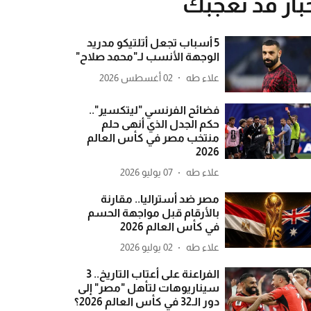
بار قد تعجبك
5 أسباب تجعل أتلتيكو مدريد
الوجهة الأنسب لـ"محمد صلاح"
علاء طه
02 أغسطس 2026
فضائح الفرنسي "ليتكسير"..
حكم الجدل الذي أنهى حلم
منتخب مصر في كأس العالم
2026
علاء طه
07 يوليو 2026
مصر ضد أستراليا.. مقارنة
بالأرقام قبل مواجهة الحسم
في كأس العالم 2026
علاء طه
02 يوليو 2026
الفراعنة على أعتاب التاريخ.. 3
سيناريوهات لتأهل "مصر" إلى
دور الـ32 في كأس العالم 2026؟