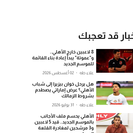
بار قد تعجبك
8 لاعبين خارج الأهلي..
و"عموتة" يبدأ إعادة بناء القائمة
للموسم الجديد
علاء طه
02 أغسطس 2026
هل يرحل خوان بيزيرا إلى شباب
الأهلي؟ عرض إماراتي يصطدم
بشروط الزمالك
علاء طه
31 يوليو 2026
الأهلي يحسم ملف الأجانب
بالموسم الجديد.. قيد 5 لاعبين
و3 مرشحين لمغادرة القلعة