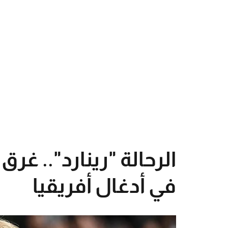
الرحالة "رينارد".. غر
في أدغال أفريقيا