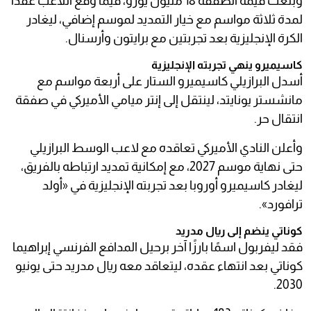
وبلغت قيمة الصفقة 18 مليون يورو، فيما وقع اللاعب عقدًا
لمدة ثلاثة مواسم مع خيار التمديد لموسم إضافي، ليغادر
الكرة الإنجليزية بعد تجربتين مع برايتون وأرسنال.
كاسيميرو ينهي تجربته الإنجليزية
أسدل البرازيلي كاسيميرو الستار على أربعة مواسم مع
مانشستر يونايتد، لينتقل إلى إنتر ميامي الأميركي في صفقة
انتقال حر.
وأعلن النادي الأميركي تعاقده مع لاعب الوسط البرازيلي
حتى نهاية موسم 2027، مع إمكانية تمديد ارتباطه بالفريق،
ليغادر كاسيميرو أوروبا بعد تجربته الإنجليزية في «أولد
ترافورد».
كوناتي ينضم إلى ريال مدريد
فقد ليفربول اسمًا بارزًا آخر برحيل المدافع الفرنسي إبراهيما
كوناتي بعد انتهاء عقده، ليتعاقد معه ريال مدريد حتى يونيو
2030.