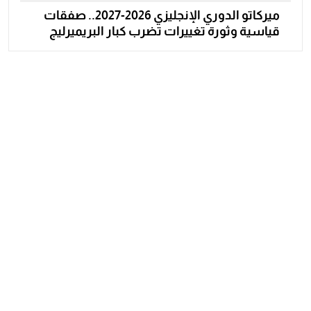
ميركاتو الدوري الإنجليزي 2026-2027.. صفقات
قياسية وثورة تغييرات تضرب كبار البريميرليج