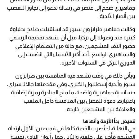
جماهيري ضخم إلى عنصر في رسالة تدعو إلى تجاوز التعصب
بين أنصار الأندية.
وكانت جماهير طرابزون سبور قد استقبلت صلاح بحفاوة
كبيرة منذ وصوله إلى تركيا، قبل أن يشهد تقديمه الرسمي
حضور آلاف المشجعين، مع حالة من الاهتمام الإعلامي
والجماهيري الواسع بأحد أكبر الأسماء التي انضمت إلى
الدوري التركي في السنوات الأخيرة.
ويأتي ذلك في وقت تشهد فيه المنافسة بين طرابزون
سبور وأندية إسطنبول الكبرى، وفي مقدمتها جالاتا سراي،
حساسية جماهيرية واضحة، ما منح المبادرة رمزية إضافية
باعتبارها دعوة للفصل بين المنافسة داخل الملعب
والعلاقة بين المشجعين خارجه.
قميص بدأ الأزمة وأنهاها
في النهاية، اختُصرت القصة كلها في قميصين؛ الأول ارتداه
المشجع فأُجبر على خلعه، والثاني حمل ألوان النادي نفسه