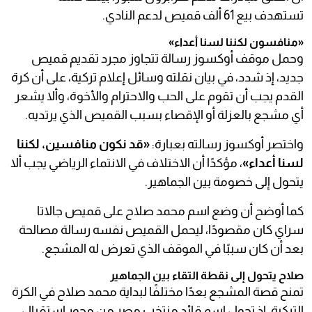
تستهدف بيع 61 ألف قميص لدعم النادي.
«منافسون لكننا لسنا أعداء»
وحمل موقف أوكسوز رسالة تتجاوز مجرد تقديم قميص
جديد، إذ شدد، في بيان نقلته وسائل إعلام تركية، على أن كرة
القدم يجب أن تقوم على الحب والاحترام والأخوة، وألا يشعر
أي مشجع بالعزلة أو الإقصاء بسبب القميص الذي يرتديه.
واختصر أوكسوز رسالته بعبارة:
«قد نكون منافسين، لكننا
لسنا أعداء»
، مؤكدًا أن الاختلاف في الانتماء الرياضي يجب ألا
يتحول إلى خصومة بين الجماهير.
كما أوضح أن وضع اسم محمد صلاح على قميص جالاتا
سراي كان مقصودًا، ليحمل القميص نفسه رسالة مصالحة
بعد أن كان سببًا في الموقف الذي تعرض له المشجع.
صلاح يتحول إلى نقطة التقاء بين الجماهير
تمنح قصة المشجع بعدًا مختلفًا لبداية محمد صلاح في الكرة
التركية، إذ تحول اسم قائد منتخب مصر من محور استقبال