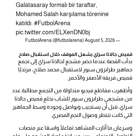
Galatasaray formalı bir taraftar,
Mohamed Salah karşılama törenine
katıldı.
#FutbolArena
pic.twitter.com/ELXenDN0bj
August 5, 2026
— FutbolArena (@futbolarena)
قميص جالاتا سراي يشعل الموقف خلال استقبال صلاح
بدأت القصة عندما حضر مشجع لجالاتا سراي إلى تجمع
جماهير طرابزون سبور لاستقبال محمد صلاح، مرتديًا
قميص فريقه الأصفر والأحمر.
وأظهرت مقاطع فيديو متداولة من التجمع مطالبة عدد
من مشجعي طرابزون سبور للشاب بخلع قميص جالاتا
سراي، قبل أن يستجيب ويواصل وجوده وسط الجماهير
التي كانت تنتظر وصول النجم المصري.
وسرعان ما أثارت المشاهد تفاعلًا واسعًا عبر منصات