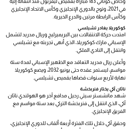
وخاض كوناتي 183 مباراة بقميص ليفربول منذ انتقاله إليه
في 2021، وتوج بالدوري الإنجليزي وكأس الاتحاد الإنجليزي
وكأس الرابطة مرتين والدرع الخيرية.
كوكوريلا يغادر تشيلسي
امتدت حركة الانتقالات بين البريميرليج وريال مدريد لتشمل
الإسباني مارك كوكوريلا، الذي أنهى تجربته مع تشيلسي
وانتقل إلى النادي الملكي.
وأعلن ريال مدريد التعاقد مع الظهير الإسباني لمدة ستة
مواسم، ليستمر عقده حتى يونيو 2032، ويضع كوكوريلا
نهاية لأربع سنوات قضاها بقميص تشيلسي.
ناثان آكي يختار فنربخشة
شهد مانشستر سيتي رحيل مدافع آخر هو الهولندي ناثان
آكي، الذي انتقل إلى فنربخشة التركي بعد ستة مواسم مع
الفريق الإنجليزي.
وحقق آكي خلال تلك الفترة أربعة ألقاب للدوري الإنجليزي،