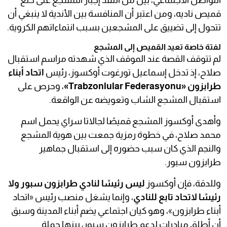
التواصل الاجتماعي، بين من انتقد إجبار المشجع على خلع
قميص ناديه، ومن اعتبر أن المنافسة بين الأندية لا ينبغي أن
تتحول إلى تضييق على المشجعين بسبب انتماءاتهم الكروية.
لفتة خاصة تعيد القميص إلى المشجع
لم تتوقف القصة عند الموقف الذي شهدته مراسم استقبال
صلاح، إذ تدخل إسماعيل تورغوت أوكسوز، رئيس
اتحاد أبناء
طرابزون «Trabzonlular Federasyonu»
، وحرص على
استقبال المشجع الشاب وتعويضه عن الواقعة.
وأهدى أوكسوز المشجع قميصًا لجالاتا سراي يحمل اسم
محمد صلاح، في خطوة رمزية جمعت بين هوية المشجع
والنجم الذي كان سبب حضوره إلى استقبال جماهير
طرابزون سبور.
وللدقة، فإن أوكسوز
ليس رئيسًا لنادي طرابزون سبور ولا
رئيسًا لاتحاد تابع للنادي
، وإنما يشغل منصب رئيس «اتحاد
أبناء طرابزون»، وهو كيان اجتماعي يضم أبناء المدينة وسبق
أن أطلق مبادرات لدعم طرابزون سبور، بينها حملة