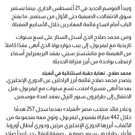
ويبدأ الموسم الجديد في 21 أغسطس الجاري، بينما يستمر
سوق الانتقالات الصيفية حتى الأول من سبتمبر، ما يفتح
الباب أمام اتساع قائمة المغادرين خلال الأسابيع المقبلة.
ومن محمد صلاح الذي أسدل الستار على تسع سنوات
تاريخية مع ليفربول، إلى بيب جوارديولا الذي أنهى عقدًا كاملًا
من الهيمنة مع مانشستر سيتي، يفقد البريميرليج أسماء
ارتبطت بواحدة من أبرز فتراته الحديثة.
محمد صلاح.. نهاية حقبة استثنائية في أنفيلد
يتصدر محمد صلاح قائمة أبرز الراحلين عن الدوري الإنجليزي،
بعدما أنهى مسيرة امتدت تسع سنوات مع ليفربول، قبل
الانتقال إلى طرابزون سبور التركي بعقد لمدة موسمين.
وغادر قائد منتخب مصر «أنفيلد» بعدما سجل 257 هدفًا
خلال 442 مباراة بقميص ليفربول، وتوج معه بمجموعة من
الألقاب، أبرزها الدوري الإنجليزي مرتين ودوري أبطال أوروبا.
وأعلن طرابزون سبور ضمه في صفقة انتقال حر، ليبدأ صلاح