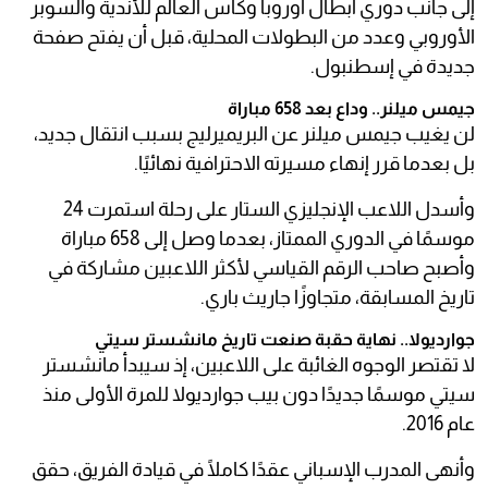
إلى جانب دوري أبطال أوروبا وكأس العالم للأندية والسوبر
الأوروبي وعدد من البطولات المحلية، قبل أن يفتح صفحة
جديدة في إسطنبول.
جيمس ميلنر.. وداع بعد 658 مباراة
لن يغيب جيمس ميلنر عن البريميرليج بسبب انتقال جديد،
بل بعدما قرر إنهاء مسيرته الاحترافية نهائيًا.
وأسدل اللاعب الإنجليزي الستار على رحلة استمرت 24
موسمًا في الدوري الممتاز، بعدما وصل إلى 658 مباراة
وأصبح صاحب الرقم القياسي لأكثر اللاعبين مشاركة في
تاريخ المسابقة، متجاوزًا جاريث باري.
جوارديولا.. نهاية حقبة صنعت تاريخ مانشستر سيتي
لا تقتصر الوجوه الغائبة على اللاعبين، إذ سيبدأ مانشستر
سيتي موسمًا جديدًا دون بيب جوارديولا للمرة الأولى منذ
عام 2016.
وأنهى المدرب الإسباني عقدًا كاملًا في قيادة الفريق، حقق