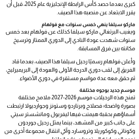
كبرى بعدما حصد كأس الرابطة الإنجليزية عام 2025، قبل أن
يقرر الابتعاد عن منصبه هذا الصيف.
ماركو سيلفا ينهي خمس سنوات مع فولهام
ويغيب البرتغالي ماركو سيلفا كذلك عن فولهام بعد خمس
سنوات شهدت عودة النادي إلى الدوري الممتاز وترسيخ
مكانته بين فرق المسابقة.
وأعلن فولهام رسميًا رحيل سيلفا هذا الصيف، بعدما قاد
الفريق إلى لقب دوري الدرجة الأولى والعودة إلى البريميرليج،
ثم حقق معه عدة مواسم مستقرة في دوري الأضواء.
موسم جديد بوجوه مختلفة
تمنح هذه الرحيلات موسم 2026-2027 ملامح مختلفة
بصورة واضحة؛ فصلاح وبرناردو وستونز وجوارديولا ارتبطت
أسماؤهم بحقبة هيمنت فيها ليفربول ومانشستر سيتي
على جانب كبير من المشهد، بينما يمثل رحيل جوردون
وكوناتي وكوكوريلا وتروسارد وآكي انتقال مجموعة أخرى من