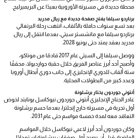
محطة جديدة في مسيرته الأوروبية بعيدًا عن البريميرليج.
برناردو سيلفا يفتح صفحة جديدة مع ريال مدريد
بعد تسع سنوات حافلة بالألقاب، انتهت رحلة البرتغالي
برناردو سيلفا مع مانشستر سيتي، بعدما انتقل إلى ريال
مدريد بعقد يمتد حتى يونيو 2028.
ووصل سيلفا إلى السيتي عام 2017 قادمًا من موناكو،
وأصبح أحد أبرز عناصر الفريق خلال حقبة جوارديولا، محققًا
ستة ألقاب للدوري الإنجليزي إلى جانب دوري أبطال أوروبا
وعدد كبير من البطولات المحلية.
أنتوني جوردون يختار برشلونة
غادر الجناح الإنجليزي أنتوني جوردون نيوكاسل يونايتد لخوض
أول تجربة في مسيرته خارج إنجلترا، بعدما حسم برشلونة
التعاقد معه لمدة خمسة مواسم حتى عام 2031.
وكان جوردون أحد أبرز لاعبي نيوكاسل خلال المواسم
الماضية، قبل أن يصبح أول صفقات برشلونة استعدادًا