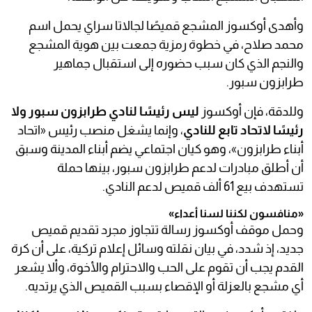
وأهدى أوكسوز المشجع قميصًا لجالاتا سراي يحمل اسم
محمد صلاح، في خطوة رمزية جمعت بين هوية المشجع
والنجم الذي كان سبب حضوره إلى استقبال جماهير
طرابزون سبور.
وللدقة، فإن أوكسوز
ليس رئيسًا لنادي طرابزون سبور ولا
رئيسًا لاتحاد تابع للنادي
، وإنما يشغل منصب رئيس «اتحاد
أبناء طرابزون»، وهو كيان اجتماعي يضم أبناء المدينة وسبق
أن أطلق مبادرات لدعم طرابزون سبور، بينها حملة
تستهدف بيع 61 ألف قميص لدعم النادي.
«منافسون لكننا لسنا أعداء»
وحمل موقف أوكسوز رسالة تتجاوز مجرد تقديم قميص
جديد، إذ شدد، في بيان نقلته وسائل إعلام تركية، على أن كرة
القدم يجب أن تقوم على الحب والاحترام والأخوة، وألا يشعر
أي مشجع بالعزلة أو الإقصاء بسبب القميص الذي يرتديه.