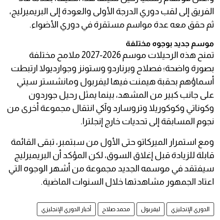
الفريق إلى لقب دوري الدرجة الأولى والعودة إلى البريميرليج،
ثم حقق معه عدة مواسم مستقرة في دوري الأضواء.
موسم جديد بوجوه مختلفة
تمنح هذه الرحيلات موسم 2026-2027 ملامح مختلفة
بصورة واضحة؛ فصلاح وبرناردو وستونز وجوارديولا ارتبطت
أسماؤهم بحقبة هيمنت فيها ليفربول ومانشستر سيتي
على جانب كبير من المشهد، بينما يمثل رحيل جوردون
وكوناتي وكوكوريلا وتروسارد وآكي انتقال مجموعة أخرى من
نجوم المسابقة إلى تحديات خارج إنجلترا.
ومع استمرار الميركاتو حتى الأول من سبتمبر، تبقى القائمة
قابلة للزيادة قبل إغلاق السوق، لكن المؤكد أن البريميرليج
سيفتقد في موسمه الجديد مجموعة من أشهر الوجوه التي
اعتاد الجمهور مشاهدتها خلال السنوات الماضية.
الدوري الإنجليزي
ليفربول
محمد صلاح
أخبار الدوري الإنجليزي