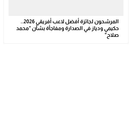
المرشحون لجائزة أفضل لاعب أفريقي 2026..
حكيمي ودياز في الصدارة ومفاجأة بشأن "محمد
صلاح"