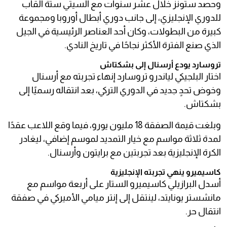
وحصد ستونز خلال عشر سنوات مع السيتي ستة ألقاب
للدوري الإنجليزي، إلى جانب دوري أبطال أوروبا ومجموعة
كبيرة من البطولات، وكان أحد العناصر الرئيسية في الجيل
الذي صنع الفترة الأكثر نجاحًا في تاريخ النادي.
تروسارد يودع أرسنال إلى بشكتاش
اختار البلجيكي لياندرو تروسارد إنهاء تجربته مع أرسنال
وخوض تحدٍ جديد في الدوري التركي، بعد انتقاله رسميًا إلى
بشكتاش.
وبلغت قيمة الصفقة 18 مليون يورو، فيما وقع اللاعب عقدًا
لمدة ثلاثة مواسم مع خيار التمديد لموسم إضافي، ليغادر
الكرة الإنجليزية بعد تجربتين مع برايتون وأرسنال.
كاسيميرو ينهي تجربته الإنجليزية
أسدل البرازيلي كاسيميرو الستار على أربعة مواسم مع
مانشستر يونايتد، لينتقل إلى إنتر ميامي الأميركي في صفقة
انتقال حر.