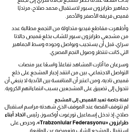
بدأت القصة عندما حضر مشجع لجالاتا سراي إلى تجمع
جماهير طرابزون سبور لاستقبال محمد صلاح، مرتديًا
قميص فريقه الأصفر والأحمر.
وأظهرت مقاطع فيديو متداولة من التجمع مطالبة عدد
من مشجعي طرابزون سبور للشاب بخلع قميص جالاتا
سراي، قبل أن يستجيب ويواصل وجوده وسط الجماهير
التي كانت تنتظر وصول النجم المصري.
وسرعان ما أثارت المشاهد تفاعلًا واسعًا عبر منصات
التواصل الاجتماعي، بين من انتقد إجبار المشجع على خلع
قميص ناديه، ومن اعتبر أن المنافسة بين الأندية لا ينبغي أن
تتحول إلى تضييق على المشجعين بسبب انتماءاتهم الكروية.
لفتة خاصة تعيد القميص إلى المشجع
لم تتوقف القصة عند الموقف الذي شهدته مراسم استقبال
صلاح، إذ تدخل إسماعيل تورغوت أوكسوز، رئيس
اتحاد أبناء
طرابزون «Trabzonlular Federasyonu»
، وحرص على
استقبال المشجع الشاب وتعويضه عن الواقعة.