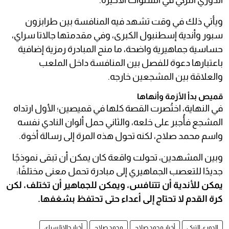
الدوري التركي في السنوات الأخيرة.
ويأتي ذلك في وقت تشهد فيه المنافسة بين طرابزون
سبور وأندية إسطنبول الكبرى، وفي مقدمتها جالاتا سراي،
حساسية جماهيرية واضحة، ما منح المبادرة رمزية إضافية
باعتبارها دعوة للفصل بين المنافسة داخل الملعب
والعلاقة بين المشجعين خارجه.
قميص بدأ الأزمة وأنهاها
في النهاية، اختُصرت القصة كلها في قميصين؛ الأول ارتداه
المشجع فأُجبر على خلعه، والثاني حمل ألوان النادي نفسه
واسم محمد صلاح، لكنه تحول هذه المرة إلى رسالة أخوة.
وبين المشهدين، تحولت واقعة كان يمكن أن تبقى نموذجًا
جديدًا للتعصب الجماهيري إلى مبادرة تحمل معنى مختلفًا:
يمكن للأندية أن تتنافس، ويمكن للجماهير أن تختلف، لكن
كرة القدم لا تحتاج إلى أعداء حتى تحتفظ بشغفها.
الدوري التركي
أخبار محمد صلاح
محمد صلاح
أخبار جالاتا سراي