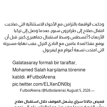
وجاءت الواقعة بالتزامن مع الأجواء الاستثنائية التي صاحبت
انتقال صلاح إلى طرابزون سبور، بعدما وصل إلى تركيا
الأربعاء 5 أغسطس وسط استقبال جماهيري كبير، قبل أن
يوقع عقدًا لمدة عامين مع النادي التركي عقب نهاية مسيرته
التي امتدت تسعة أعوام مع ليفربول.
Galatasaray formalı bir taraftar,
Mohamed Salah karşılama törenine
katıldı.
#FutbolArena
pic.twitter.com/ELXenDN0bj
August 5, 2026
— FutbolArena (@futbolarena)
قميص جالاتا سراي يشعل الموقف خلال استقبال صلاح