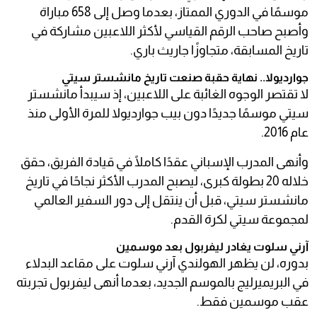
موسمًا في الدوري الممتاز، بعدما وصل إلى 658 مباراة
وأصبح صاحب الرقم القياسي لأكثر اللاعبين مشاركة في
تاريخ المسابقة، متجاوزًا جاريث باري.
جوارديولا.. نهاية حقبة صنعت تاريخ مانشستر سيتي
لا تقتصر الوجوه الغائبة على اللاعبين، إذ سيبدأ مانشستر
سيتي موسمًا جديدًا دون بيب جوارديولا للمرة الأولى منذ
عام 2016.
وأنهى المدرب الإسباني عقدًا كاملًا في قيادة الفريق، حقق
خلاله 20 بطولة كبرى، ليصبح المدرب الأكثر نجاحًا في تاريخ
مانشستر سيتي، قبل أن ينتقل إلى دور السفير العالمي
لمجموعة سيتي لكرة القدم.
آرني سلوت يغادر ليفربول بعد موسمين
بدوره، لن يظهر الهولندي آرني سلوت على مقاعد البدلاء
في البريميرليج بالموسم الجديد، بعدما أنهى ليفربول تجربته
عقب موسمين فقط.