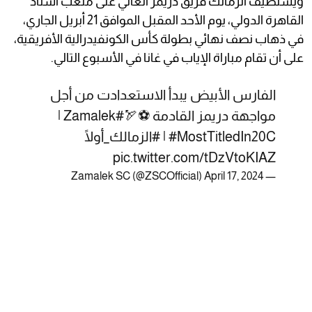
ويستضيف الزمالك فريق دريمز الغاني على ملعب استاد
القاهرة الدولي، يوم الأحد المقبل الموافق 21 أبريل الجاري،
في ذهاب نصف نهائي بطولة كأس الكونفيدرالية الأفريقية،
على أن تقام مباراة الإياب في غانا في الأسبوع التالي.
الفارس الأبيض يبدأ الاستعدادت من أجل
مواجهة دريمز القادمة ⚽️🏹
#Zamalek
⁩ |
#MostTitledIn20C
⁩ | ⁧
#الزمالك_أولًا
pic.twitter.com/tDzVtoKIAZ
April 17, 2024
— Zamalek SC (@ZSCOfficial)