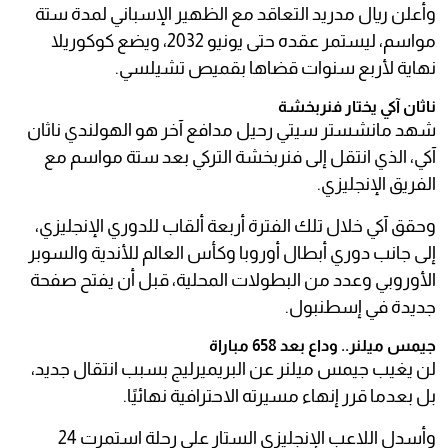
وأعلن ريال مدريد التعاقد مع الظهير الإسباني لمدة ستة
مواسم، ليستمر عقده حتى يونيو 2032، ويضع كوكوريلا
نهاية لأربع سنوات قضاها بقميص تشيلسي.
ناثان آكي يختار فنربخشة
شهد مانشستر سيتي رحيل مدافع آخر هو الهولندي ناثان
آكي، الذي انتقل إلى فنربخشة التركي بعد ستة مواسم مع
الفريق الإنجليزي.
وحقق آكي خلال تلك الفترة أربعة ألقاب للدوري الإنجليزي،
إلى جانب دوري أبطال أوروبا وكأس العالم للأندية والسوبر
الأوروبي وعدد من البطولات المحلية، قبل أن يفتح صفحة
جديدة في إسطنبول.
جيمس ميلنر.. وداع بعد 658 مباراة
لن يغيب جيمس ميلنر عن البريميرليج بسبب انتقال جديد،
بل بعدما قرر إنهاء مسيرته الاحترافية نهائيًا.
وأسدل اللاعب الإنجليزي الستار على رحلة استمرت 24