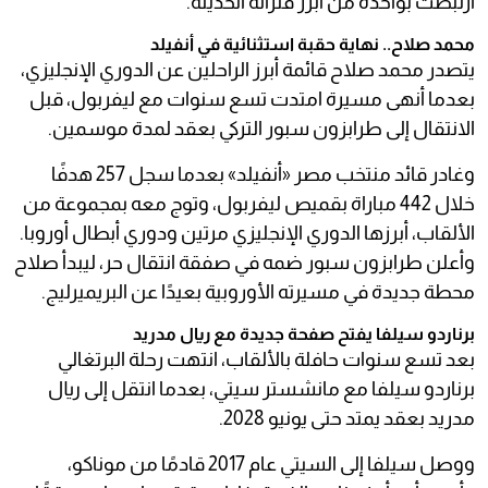
ارتبطت بواحدة من أبرز فتراته الحديثة.
محمد صلاح.. نهاية حقبة استثنائية في أنفيلد
يتصدر محمد صلاح قائمة أبرز الراحلين عن الدوري الإنجليزي،
بعدما أنهى مسيرة امتدت تسع سنوات مع ليفربول، قبل
الانتقال إلى طرابزون سبور التركي بعقد لمدة موسمين.
وغادر قائد منتخب مصر «أنفيلد» بعدما سجل 257 هدفًا
خلال 442 مباراة بقميص ليفربول، وتوج معه بمجموعة من
الألقاب، أبرزها الدوري الإنجليزي مرتين ودوري أبطال أوروبا.
وأعلن طرابزون سبور ضمه في صفقة انتقال حر، ليبدأ صلاح
محطة جديدة في مسيرته الأوروبية بعيدًا عن البريميرليج.
برناردو سيلفا يفتح صفحة جديدة مع ريال مدريد
بعد تسع سنوات حافلة بالألقاب، انتهت رحلة البرتغالي
برناردو سيلفا مع مانشستر سيتي، بعدما انتقل إلى ريال
مدريد بعقد يمتد حتى يونيو 2028.
ووصل سيلفا إلى السيتي عام 2017 قادمًا من موناكو،