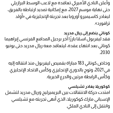
وأعلن النادي الأميركي تعاقده مع لاعب الوسط البرازيلي
حتى نهاية موسم 2027، مع إمكانية تمديد ارتباطه بالفريق،
ليغادر كاسيميرو أوروبا بعد تجربته الإنجليزية في «أولد
ترافورد».
كوناتي ينضم إلى ريال مدريد
فقد ليفربول اسمًا بارزًا آخر برحيل المدافع الفرنسي إبراهيما
كوناتي بعد انتهاء عقده، ليتعاقد معه ريال مدريد حتى يونيو
2030.
وخاض كوناتي 183 مباراة بقميص ليفربول منذ انتقاله إليه
في 2021، وتوج بالدوري الإنجليزي وكأس الاتحاد الإنجليزي
وكأس الرابطة مرتين والدرع الخيرية.
كوكوريلا يغادر تشيلسي
امتدت حركة الانتقالات بين البريميرليج وريال مدريد لتشمل
الإسباني مارك كوكوريلا، الذي أنهى تجربته مع تشيلسي
وانتقل إلى النادي الملكي.