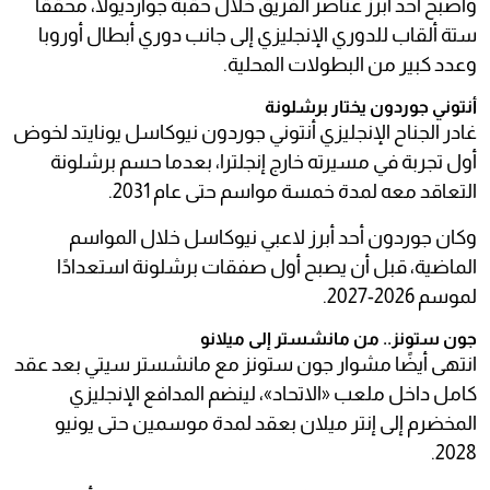
وأصبح أحد أبرز عناصر الفريق خلال حقبة جوارديولا، محققًا
ستة ألقاب للدوري الإنجليزي إلى جانب دوري أبطال أوروبا
وعدد كبير من البطولات المحلية.
أنتوني جوردون يختار برشلونة
غادر الجناح الإنجليزي أنتوني جوردون نيوكاسل يونايتد لخوض
أول تجربة في مسيرته خارج إنجلترا، بعدما حسم برشلونة
التعاقد معه لمدة خمسة مواسم حتى عام 2031.
وكان جوردون أحد أبرز لاعبي نيوكاسل خلال المواسم
الماضية، قبل أن يصبح أول صفقات برشلونة استعدادًا
لموسم 2026-2027.
جون ستونز.. من مانشستر إلى ميلانو
انتهى أيضًا مشوار جون ستونز مع مانشستر سيتي بعد عقد
كامل داخل ملعب «الاتحاد»، لينضم المدافع الإنجليزي
المخضرم إلى إنتر ميلان بعقد لمدة موسمين حتى يونيو
2028.