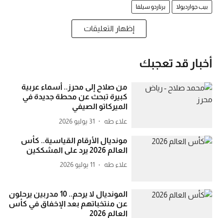
بيب جوارديولا
برناردو سيلفا
إظهار التعليقات
أخبار قد تعجبك
من صلاح إلى محرز.. أسماء عربية
كبيرة تبحث عن محطة جديدة في
الميركاتو الصيفي
علاء طه
31 يوليو 2026
مونديال الأرقام القياسية.. كأس
العالم 2026 يرد على المشككين
علاء طه
11 يوليو 2026
المونديال لا يرحم.. 10 مدربين يرحلون
عن منتخباتهم بعد الإخفاق في كأس
العالم 2026