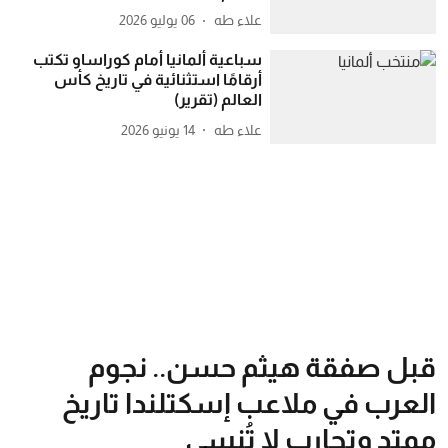
علاء طه
06 يوليو 2026
سباعية ألمانيا أمام كوراساو تكتب
أرقامًا استثنائية في تاريخ كأس
العالم (تقرير)
علاء طه
14 يونيو 2026
قبل صفقة هيثم حسن.. نجوم
العرب في ملاعب إسكتلندا تاريخ
ممتد وتجارب لا تُنسى