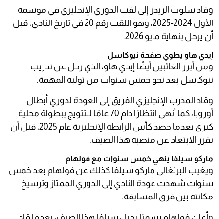
وقاد سلوت الريدز إلى لقب الدوري الإنجليزي في موسمه
الأول 2024-2025، وهو اللقب رقم 20 في تاريخ النادي، قبل
أن يرحل بنهاية مايو 2026.
إيدي هاو يطوي صفحة نيوكاسل
ومن أبرز الغائبين أيضًا إيدي هاو، الذي رحل عن تدريب
نيوكاسل بعد نحو خمس سنوات من توليه المهمة.
وقاد المدرب الإنجليزي الفريق إلى العودة لدوري أبطال
أوروبا، كما أنهى انتظارًا دام 70 عامًا للتتويج ببطولة محلية
كبرى بعدما حصد كأس الرابطة الإنجليزية عام 2025، قبل أن
يقرر الابتعاد عن منصبه هذا الصيف.
ماركو سيلفا ينهي خمس سنوات مع فولهام
ويغيب البرتغالي ماركو سيلفا كذلك عن فولهام بعد خمس
سنوات شهدت عودة النادي إلى الدوري الممتاز وترسيخ
مكانته بين فرق المسابقة.
وأعلن فولهام رسميًا رحيل سيلفا هذا الصيف، بعدما قاد