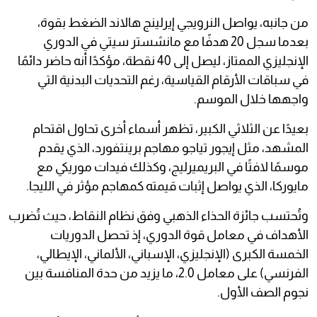
من جانبه، يواصل النرويجي إيرلينج هالاند الضغط بقوة،
بعدما سجل 20 هدفًا مع مانشستر سيتي في الدوري
الإنجليزي الممتاز، ليصل إلى 40 نقطة، مؤكدًا أنه حاضر دائمًا
في سباقات الأرقام القياسية، رغم التحديات البدنية التي
واجهها خلال الموسم.
بعيدًا عن الثلاثي الكبير، تظهر أسماء أخرى تحاول اقتحام
المشهد، مثل إيجور تياجو مهاجم برينتفورد، الذي يقدم
موسمًا لافتًا في البريميرليج، وكذلك فيدات موريكي مع
مايوركا، الذي يواصل إثبات قيمته كمهاجم مؤثر في الليجا.
وتُحتسب جائزة الحذاء الذهبي وفق نظام النقاط، حيث تُضرب
الأهداف في معامل قوة الدوري، إذ تحصل الدوريات
الخمسة الكبرى (الإنجليزي، الإسباني، الألماني، الإيطالي،
الفرنسي) على معامل 2.0، ما يزيد من حدة المنافسة بين
نجوم الصف الأول.