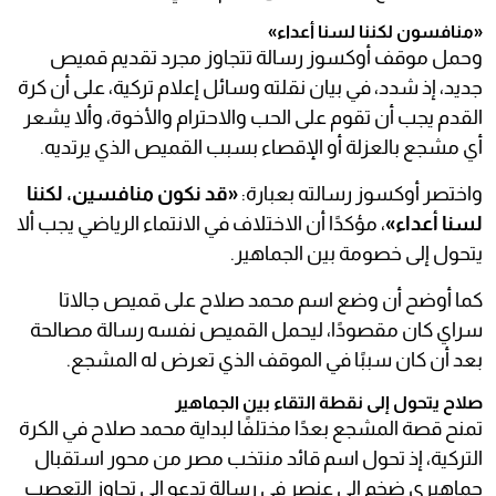
«منافسون لكننا لسنا أعداء»
وحمل موقف أوكسوز رسالة تتجاوز مجرد تقديم قميص
جديد، إذ شدد، في بيان نقلته وسائل إعلام تركية، على أن كرة
القدم يجب أن تقوم على الحب والاحترام والأخوة، وألا يشعر
أي مشجع بالعزلة أو الإقصاء بسبب القميص الذي يرتديه.
واختصر أوكسوز رسالته بعبارة:
«قد نكون منافسين، لكننا
لسنا أعداء»
، مؤكدًا أن الاختلاف في الانتماء الرياضي يجب ألا
يتحول إلى خصومة بين الجماهير.
كما أوضح أن وضع اسم محمد صلاح على قميص جالاتا
سراي كان مقصودًا، ليحمل القميص نفسه رسالة مصالحة
بعد أن كان سببًا في الموقف الذي تعرض له المشجع.
صلاح يتحول إلى نقطة التقاء بين الجماهير
تمنح قصة المشجع بعدًا مختلفًا لبداية محمد صلاح في الكرة
التركية، إذ تحول اسم قائد منتخب مصر من محور استقبال
جماهيري ضخم إلى عنصر في رسالة تدعو إلى تجاوز التعصب