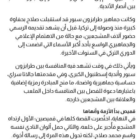
بين أنصار الأندية.
وكانت جماهير طرابزون سبور قد استقبلت صلاح بحفاوة
كبيرة منذ وصوله إلى تركيا، قبل أن يشهد تقديمه الرسمي
حضور آلاف المشجعين، مع حالة من الاهتمام الإعلامي
والجماهيري الواسع بأحد أكبر الأسماء التي انضمت إلى
الدوري التركي في السنوات الأخيرة.
ويأتي ذلك في وقت تشهد فيه المنافسة بين طرابزون
سبور وأندية إسطنبول الكبرى، وفي مقدمتها جالاتا سراي،
حساسية جماهيرية واضحة، ما منح المبادرة رمزية إضافية
باعتبارها دعوة للفصل بين المنافسة داخل الملعب
والعلاقة بين المشجعين خارجه.
قميص بدأ الأزمة وأنهاها
في النهاية، اختُصرت القصة كلها في قميصين؛ الأول ارتداه
المشجع فأُجبر على خلعه، والثاني حمل ألوان النادي نفسه
واسم محمد صلاح، لكنه تحول هذه المرة إلى رسالة أخوة.