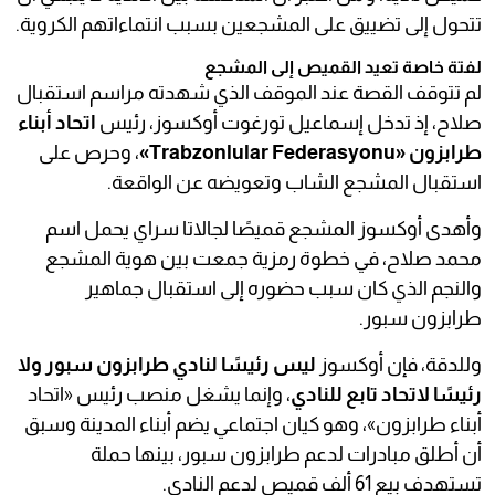
تتحول إلى تضييق على المشجعين بسبب انتماءاتهم الكروية.
لفتة خاصة تعيد القميص إلى المشجع
لم تتوقف القصة عند الموقف الذي شهدته مراسم استقبال
صلاح، إذ تدخل إسماعيل تورغوت أوكسوز، رئيس
اتحاد أبناء
طرابزون «Trabzonlular Federasyonu»
، وحرص على
استقبال المشجع الشاب وتعويضه عن الواقعة.
وأهدى أوكسوز المشجع قميصًا لجالاتا سراي يحمل اسم
محمد صلاح، في خطوة رمزية جمعت بين هوية المشجع
والنجم الذي كان سبب حضوره إلى استقبال جماهير
طرابزون سبور.
وللدقة، فإن أوكسوز
ليس رئيسًا لنادي طرابزون سبور ولا
رئيسًا لاتحاد تابع للنادي
، وإنما يشغل منصب رئيس «اتحاد
أبناء طرابزون»، وهو كيان اجتماعي يضم أبناء المدينة وسبق
أن أطلق مبادرات لدعم طرابزون سبور، بينها حملة
تستهدف بيع 61 ألف قميص لدعم النادي.