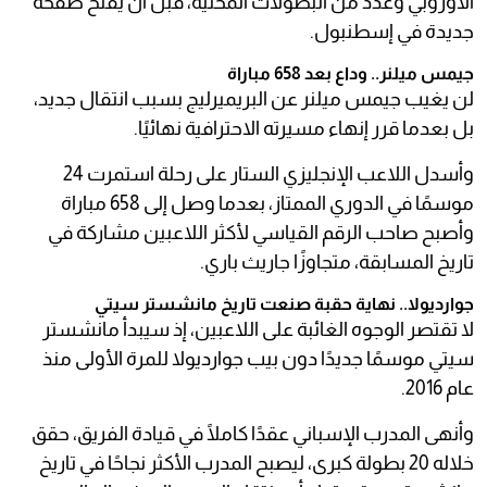
الأوروبي وعدد من البطولات المحلية، قبل أن يفتح صفحة
جديدة في إسطنبول.
جيمس ميلنر.. وداع بعد 658 مباراة
لن يغيب جيمس ميلنر عن البريميرليج بسبب انتقال جديد،
بل بعدما قرر إنهاء مسيرته الاحترافية نهائيًا.
وأسدل اللاعب الإنجليزي الستار على رحلة استمرت 24
موسمًا في الدوري الممتاز، بعدما وصل إلى 658 مباراة
وأصبح صاحب الرقم القياسي لأكثر اللاعبين مشاركة في
تاريخ المسابقة، متجاوزًا جاريث باري.
جوارديولا.. نهاية حقبة صنعت تاريخ مانشستر سيتي
لا تقتصر الوجوه الغائبة على اللاعبين، إذ سيبدأ مانشستر
سيتي موسمًا جديدًا دون بيب جوارديولا للمرة الأولى منذ
عام 2016.
وأنهى المدرب الإسباني عقدًا كاملًا في قيادة الفريق، حقق
خلاله 20 بطولة كبرى، ليصبح المدرب الأكثر نجاحًا في تاريخ