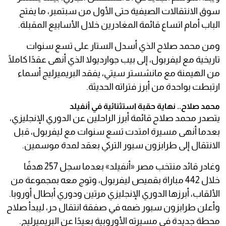
سوق الانتقالات الصيفية حتى الأول من سبتمبر، ما يفتح
الباب أمام اتساع قائمة المغادرين خلال الأسابيع المقبلة.
ومن محمد صلاح الذي أسدل الستار على تسع سنوات
تاريخية مع ليفربول، إلى بيب جوارديولا الذي أنهى عقدًا كاملًا
من الهيمنة مع مانشستر سيتي، يفقد البريميرليج أسماء
ارتبطت بواحدة من أبرز فتراته الحديثة.
محمد صلاح.. نهاية حقبة استثنائية في أنفيلد
يتصدر محمد صلاح قائمة أبرز الراحلين عن الدوري الإنجليزي،
بعدما أنهى مسيرة امتدت تسع سنوات مع ليفربول، قبل
الانتقال إلى طرابزون سبور التركي بعقد لمدة موسمين.
وغادر قائد منتخب مصر «أنفيلد» بعدما سجل 257 هدفًا
خلال 442 مباراة بقميص ليفربول، وتوج معه بمجموعة من
الألقاب، أبرزها الدوري الإنجليزي مرتين ودوري أبطال أوروبا.
وأعلن طرابزون سبور ضمه في صفقة انتقال حر، ليبدأ صلاح
محطة جديدة في مسيرته الأوروبية بعيدًا عن البريميرليج.