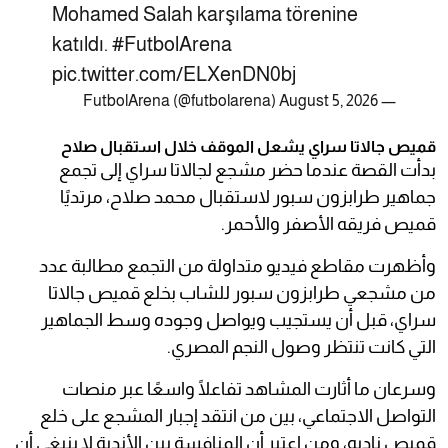
Mohamed Salah karşılama törenine
katıldı.
#FutbolArena
pic.twitter.com/ELXenDN0bj
August 5, 2026
— FutbolArena (@futbolarena)
قميص جالاتا سراي يشعل الموقف خلال استقبال صلاح
بدأت القصة عندما حضر مشجع لجالاتا سراي إلى تجمع
جماهير طرابزون سبور لاستقبال محمد صلاح، مرتديًا
قميص فريقه الأصفر والأحمر.
وأظهرت مقاطع فيديو متداولة من التجمع مطالبة عدد
من مشجعي طرابزون سبور للشاب بخلع قميص جالاتا
سراي، قبل أن يستجيب ويواصل وجوده وسط الجماهير
التي كانت تنتظر وصول النجم المصري.
وسرعان ما أثارت المشاهد تفاعلًا واسعًا عبر منصات
التواصل الاجتماعي، بين من انتقد إجبار المشجع على خلع
قميص ناديه، ومن اعتبر أن المنافسة بين الأندية لا ينبغي أن