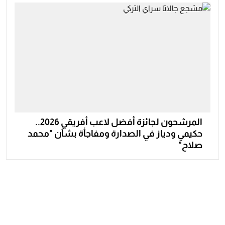
المرشحون لجائزة أفضل لاعب أفريقي 2026..
حكيمي ودياز في الصدارة ومفاجأة بشأن "محمد
صلاح"