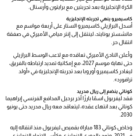
الكرة الإنجليزية بعد تجربتين مع برايتون وأرسنال.
كاسيميرو ينهي تجربته الإنجليزية
أسدل البرازيلي كاسيميرو الستار على أربعة مواسم مع
مانشستر يونايتد، لينتقل إلى إنتر ميامي الأميركي في صفقة
انتقال حر.
وأعلن النادي الأميركي تعاقده مع لاعب الوسط البرازيلي
حتى نهاية موسم 2027، مع إمكانية تمديد ارتباطه بالفريق،
ليغادر كاسيميرو أوروبا بعد تجربته الإنجليزية في «أولد
ترافورد».
كوناتي ينضم إلى ريال مدريد
فقد ليفربول اسمًا بارزًا آخر برحيل المدافع الفرنسي إبراهيما
كوناتي بعد انتهاء عقده، ليتعاقد معه ريال مدريد حتى يونيو
2030.
وخاض كوناتي 183 مباراة بقميص ليفربول منذ انتقاله إليه
في 2021، وتوج بالدوري الإنجليزي وكأس الاتحاد الإنجليزي