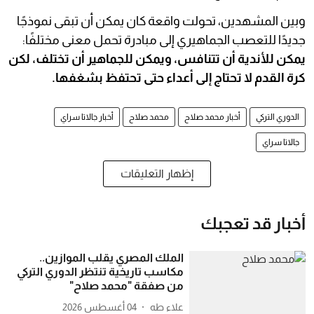
وبين المشهدين، تحولت واقعة كان يمكن أن تبقى نموذجًا
جديدًا للتعصب الجماهيري إلى مبادرة تحمل معنى مختلفًا:
يمكن للأندية أن تتنافس، ويمكن للجماهير أن تختلف، لكن
كرة القدم لا تحتاج إلى أعداء حتى تحتفظ بشغفها.
الدوري التركي
أخبار محمد صلاح
محمد صلاح
أخبار جالاتا سراي
جالاتا سراي
إظهار التعليقات
أخبار قد تعجبك
الملك المصري يقلب الموازين..
مكاسب تاريخية تنتظر الدوري التركي
من صفقة "محمد صلاح"
علاء طه
04 أغسطس 2026