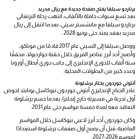
برناردو سيلفا يفتح صفحة جديدة مع ريال مدريد
بعد تسع سنوات حافلة بالألقاب، انتهت رحلة البرتغالي
برناردو سيلفا مع مانشستر سيتي، بعدما انتقل إلى ريال
مدريد بعقد يمتد حتى يونيو 2028.
ووصل سيلفا إلى السيتي عام 2017 قادمًا من موناكو،
وأصبح أحد أبرز عناصر الفريق خلال حقبة جوارديولا، محققًا
ستة ألقاب للدوري الإنجليزي إلى جانب دوري أبطال أوروبا
وعدد كبير من البطولات المحلية.
أنتوني جوردون يختار برشلونة
غادر الجناح الإنجليزي أنتوني جوردون نيوكاسل يونايتد لخوض
أول تجربة في مسيرته خارج إنجلترا، بعدما حسم برشلونة
التعاقد معه لمدة خمسة مواسم حتى عام 2031.
وكان جوردون أحد أبرز لاعبي نيوكاسل خلال المواسم
الماضية، قبل أن يصبح أول صفقات برشلونة استعدادًا
لموسم 2026-2027.