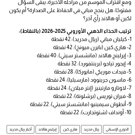
ومع اقتراب الموسم من مراحله الأخيرة، يبقى السؤال
مفتوحًا: هل ينجح مبابي في الحفاظ على الصدارة؟ أم يكون
لكين أو هالاند رأي آخر؟
ترتيب الحذاء الذهبي الأوروبي 2025-2026 (بالنقاط):
1- كيليان مبابي (ريال مدريد): 42 نقطة
2- هاري كين (بايرن ميونخ): 42 نقطة
3- إيرلينج هالاند (مانشستر سيتي): 40 نقطة
4- إيجور تياجو (برينتفورد): 32 نقطة
5- فيدات موريكي (مايوركا): 28 نقطة
6- ماسون جرينوود (مارسيليا): 24 نقطة
7- لاوتارو مارتينيز (إنتر ميلان): 24 نقطة
8- فيران توريس (برشلونة): 22 نقطة
9- أنطوان سيمينيو (مانشستر سيتي): 22 نقطة
10- أونداف (شتوتجارت): 22 نقطة
الدوري الإسباني
ريال مدريد
هاري كين
إيرلينج هالاند
أخبار ريال مدريد