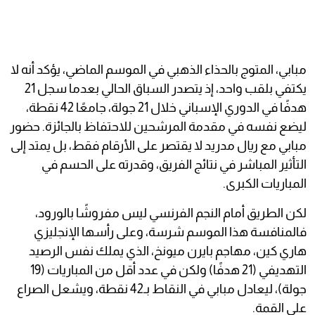
مبابي، المتوج بالحذاء الذهبي في الموسم الماضي، يؤكد أنه لا
يكتفي بلقب واحد، إذ يتصدر السباق الحالي بعدما سجل 21
هدفًا في الدوري الإسباني خلال 21 جولة، جامعًا 42 نقطة،
ليضع نفسه في مقدمة المرشحين للاحتفاظ بالجائزة. حضور
مبابي مع ريال مدريد لا يقتصر على الأرقام فقط، بل يمتد إلى
التأثير المباشر في نتائج الفريق، وقدرته على الحسم في
المباريات الكبرى.
لكن الطريق أمام النجم الفرنسي ليس مفروشًا بالورود،
فالمنافسة هذا الموسم شرسة، وعلى رأسها الإنجليزي
هاري كين، مهاجم بايرن ميونخ، الذي يملك نفس الرصيد
التهديفي (21 هدفًا) ولكن في عدد أقل من المباريات (19
جولة)، ليعادل مبابي في النقاط بـ42 نقطة، ويشعل الصراع
على القمة.