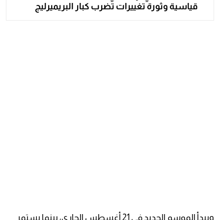
قياسية وثورة تغييرات تضرب كبار البريميرليج
ويبدأ الموسم الجديد في 21 أغسطس الجاري، بينما يستمر