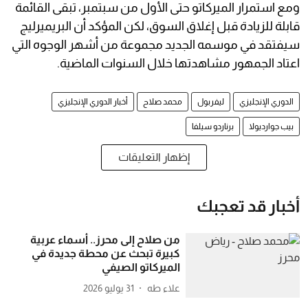
ومع استمرار الميركاتو حتى الأول من سبتمبر، تبقى القائمة
قابلة للزيادة قبل إغلاق السوق، لكن المؤكد أن البريميرليج
سيفتقد في موسمه الجديد مجموعة من أشهر الوجوه التي
اعتاد الجمهور مشاهدتها خلال السنوات الماضية.
الدوري الإنجليزي
ليفربول
محمد صلاح
أخبار الدوري الإنجليزي
بيب جوارديولا
برناردو سيلفا
إظهار التعليقات
أخبار قد تعجبك
من صلاح إلى محرز.. أسماء عربية
كبيرة تبحث عن محطة جديدة في
الميركاتو الصيفي
علاء طه
31 يوليو 2026