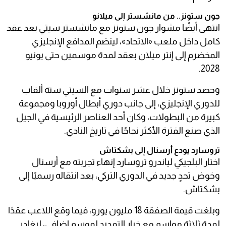
جون ستونز.. من مانشستر إلى ميلانو
انتهى أيضًا مشوار جون ستونز مع مانشستر سيتي بعد عقد
كامل داخل ملعب «الاتحاد»، لينضم المدافع الإنجليزي
المخضرم إلى إنتر ميلان بعقد لمدة موسمين حتى يونيو
2028.
وحصد ستونز خلال عشر سنوات مع السيتي ستة ألقاب
للدوري الإنجليزي، إلى جانب دوري أبطال أوروبا ومجموعة
كبيرة من البطولات، وكان أحد العناصر الرئيسية في الجيل
الذي صنع الفترة الأكثر نجاحًا في تاريخ النادي.
تروسارد يودع أرسنال إلى بشكتاش
اختار البلجيكي لياندرو تروسارد إنهاء تجربته مع أرسنال
وخوض تحدٍ جديد في الدوري التركي، بعد انتقاله رسميًا إلى
بشكتاش.
وبلغت قيمة الصفقة 18 مليون يورو، فيما وقع اللاعب عقدًا
لمدة ثلاثة مواسم مع خيار التمديد لموسم إضافي، ليغادر